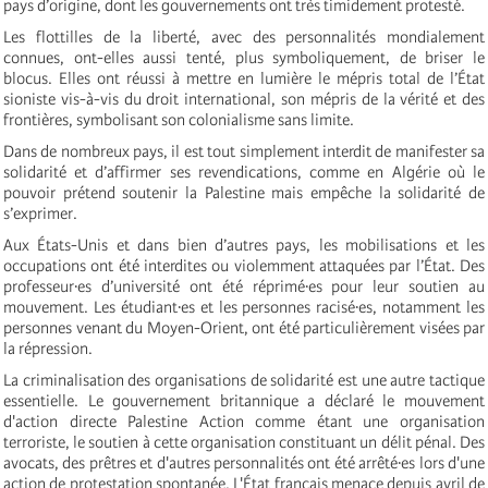
pays d’origine, dont les gouvernements ont très timidement protesté.
Les flottilles de la liberté, avec des personnalités mondialement
connues, ont-elles aussi tenté, plus symboliquement, de briser le
blocus. Elles ont réussi à mettre en lumière le mépris total de l’État
sioniste vis-à-vis du droit international, son mépris de la vérité et des
frontières, symbolisant son colonialisme sans limite.
Dans de nombreux pays, il est tout simplement interdit de manifester sa
solidarité et d’affirmer ses revendications, comme en Algérie où le
pouvoir prétend soutenir la Palestine mais empêche la solidarité de
s’exprimer.
Aux États-Unis et dans bien d’autres pays, les mobilisations et les
occupations ont été interdites ou violemment attaquées par l’État. Des
professeur·es d’université ont été réprimé·es pour leur soutien au
mouvement. Les étudiant·es et les personnes racisé·es, notamment les
personnes venant du Moyen-Orient, ont été particulièrement visées par
la répression.
La criminalisation des organisations de solidarité est une autre tactique
essentielle. Le gouvernement britannique a déclaré le mouvement
d'action directe Palestine Action comme étant une organisation
terroriste, le soutien à cette organisation constituant un délit pénal. Des
avocats, des prêtres et d'autres personnalités ont été arrêté·es lors d'une
action de protestation spontanée. L'État français menace depuis avril de