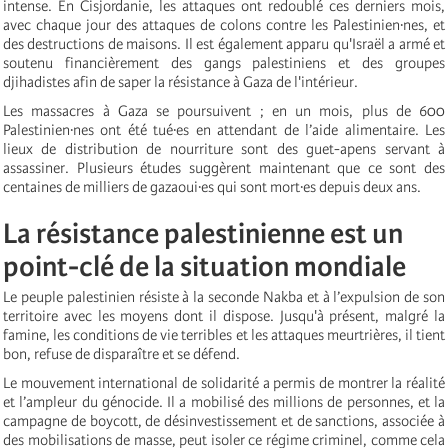
intense. En Cisjordanie, les attaques ont redoublé ces derniers mois,
avec chaque jour des attaques de colons contre les Palestinien·nes, et
des destructions de maisons. Il est également apparu qu'Israël a armé et
soutenu financièrement des gangs palestiniens et des groupes
djihadistes afin de saper la résistance à Gaza de l'intérieur.
Les massacres à Gaza se poursuivent ; en un mois, plus de 600
Palestinien·nes ont été tué·es en attendant de l’aide alimentaire. Les
lieux de distribution de nourriture sont des guet-apens servant à
assassiner. Plusieurs études suggèrent maintenant que ce sont des
centaines de milliers de gazaoui·es qui sont mort·es depuis deux ans.
La résistance palestinienne est un
point-clé de la situation mondiale
Le peuple palestinien résiste à la seconde Nakba et à l’expulsion de son
territoire avec les moyens dont il dispose. Jusqu'à présent, malgré la
famine, les conditions de vie terribles et les attaques meurtrières, il tient
bon, refuse de disparaître et se défend.
Le mouvement international de solidarité a permis de montrer la réalité
et l’ampleur du génocide. Il a mobilisé des millions de personnes, et la
campagne de boycott, de désinvestissement et de sanctions, associée à
des mobilisations de masse, peut isoler ce régime criminel, comme cela