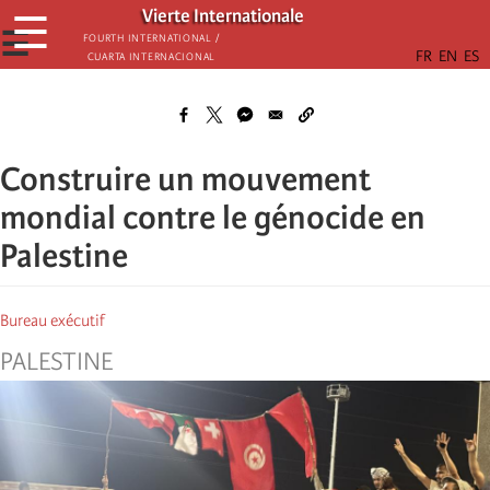
Skip
Vierte Internationale
☰
to
☰
Fourth International /
Cuarta Internacional
main
content
Construire un mouvement
mondial contre le génocide en
Palestine
Bureau exécutif
PALESTINE