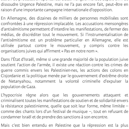
dissoudre Urgence Palestine, mais ne l'a pas encore fait, peut-être en
raison d'une importante campagne internationale d'opposition.
En Allemagne, des dizaines de milliers de personnes mobilisées sont
confrontées à une répression implacable. Les accusations mensongères
d’antisémitisme permettent d’interdire les manifestations, de fermer des
médias, de discréditer tout le mouvement. Si l'instrumentalisation de
l'antisémitisme est un problème particulier en Allemagne, elle est
utilisée partout contre le mouvement, y compris contre les
organisations juives qui affirment « Pas en notre nom ».
Dans l'État d'Israël, même si une grande majorité de la population juive
soutient l'action de l'armée, il existe une réaction contre les crimes de
guerre commis envers les Palestinien·nes, les actions des colons en
Cisjordanie et la politique menée par le gouvernement d'extrême droite
de Netanyahou, notamment la volonté criminelle d'expulser la
population de Gaza.
L'hypocrisie règne alors que les gouvernements attaquent et
criminalisent toutes les manifestations de soutien et de solidarité envers
la résistance palestinienne, quelle que soit leur forme, même limitée –
comme des chants lors d’un festival de musique –, tout en refusant de
condamner Israël et de prendre des sanctions à son encontre.
Mais c’est bien entendu en Palestine que la répression est la plus