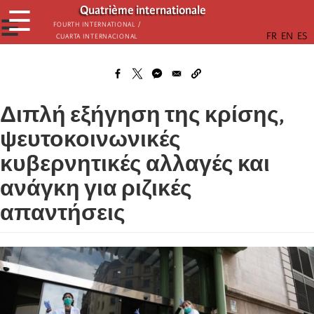
Παράκαμψη
Quatrième internationale
☰
προς
☰
Fourth International /
Cuarta Internacional
το
κυρίως
περιεχόμενο
Διπλή εξήγηση της κρίσης,
ψευτοκοινωνικές
κυβερνητικές αλλαγές και
ανάγκη για ριζικές
απαντήσεις