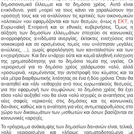
δημοσιονομικό έλλειμμα και το δημόσιο χρέος. Αυτό είναι
επικίνδυνο, γιατί μπορεί να τους κάνει να χαραλώσουν την
προσοχή τους και να απαλύνουν τις κριτικές των οικονομικών
πολιτικών που εφαρμόζονται και των θεσμών, όπως η
ΕΚΤ
, η
Ευρωπαϊκή Επιτροπή και οι εθνικές κυβερνήσεις. Όμως η
αύξηση των δημοσίων ελλειμμάτων στοχεύει σε κοινωνικές
απορροφήσεις (επιδόματα ανεργίας, έκτακτες ενισχύσεις στα
νοικοκυριά και σε ορισμένους τομείς που υπέστησαν μεγάλες
απώλειες, ...), χωρίς φορολόγηση των καπιταλιστών και των
επιχειρήσεων. Και δεν υπάρχει ούτε και καμιά αληθινή ενίσχυση
της χρηματοδότησης για το δημόσιο τομέα της υγείας. Οι
περιορισμοί για το δημόσιο χρέος χαλάρωσαν πολύ, αλλά
προσωρινά, περιμένοντας την αντιστροφή του κύματος και τα
νέα μέτρα διαρθρωτικής λιτότητας σε ένα ή δύο χρόνια. Όταν θα
απαιτηθεί και πάλι πειθαρχία από τους ευρωπαϊκούς θεσμούς,
για την εφαρμογή των συμφώνων, το δημόσιο χρέος θα έχει
τόσο πολύ αυξηθεί που θα είναι πολύ ισχυρές οι απαιτήσεις για
νέες σαφείς περικοπές στις δημόσιες και τις κοινωνικές
δαπάνες, καθώς και η απαίτηση για νέες αντιμεταρρυθμίσεις στο
χώρο των δικαιωμάτων των μισθωτών και όσων βασίζονται σε
κοινωνικές παροχές.
Το πρόγραμμα ανάκαμψης των δημοσίων δαπανών είναι, τελικά,
πολύ περιορισμένο και πλήρως χρηματοδοτούμενο με