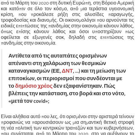
από το Μάρτη του 2020 στη δυτική Ευρώπη, στη Βόρειο Αμερική
και κατόπιν σε όλο τον κόσμο, από μια τεράστια υγειονομική
κρίση, που προκάλεσε ρήξη στις αλυσίδες παραγωγής,
τροφοδοσίας και διανομής. Οι οικονομολόγοι που αρνούνται τις
ειδικές επιπτώσεις της πανδημίας στην οικονομία κάνουν λάθος,
όπως επίσης κάνουν λάθος και όσοι υποστηρίζουν πως
οφείλεται σε εξωγενές σοκ, δηλαδή στις επιπτώσεις της
πανδημίας στην οικονομία.
Αντίθετα από τις αυταπάτες ορισμένων
απέναντι στη χαλάρωση των θεσμικών
καταναγκασμών (ΕΕ,
ΔΝΤ
, ...) και τη μείωση των
επιτοκίων, οι περιορισμοί που συνδέονται με
το
δημόσιο χρέος
δεν εξαφανίστηκαν. Πώς
βλέπεις την κατάσταση, στο βορά και στο νότο,
«
μετά τον covid
»
;
Είναι αλήθεια αυτό που λες, ότι ορισμένοι στην αριστερά τείνουν
προφανώς να παρουσιάσουν ως μια σημαντική θετική στροφή
τη νέα πολιτική των κεντρικών τραπεζών και των κυβερνήσεων,
που συνίσταται, από το Μάρτιο του 2020, στο να αυξάνουν το