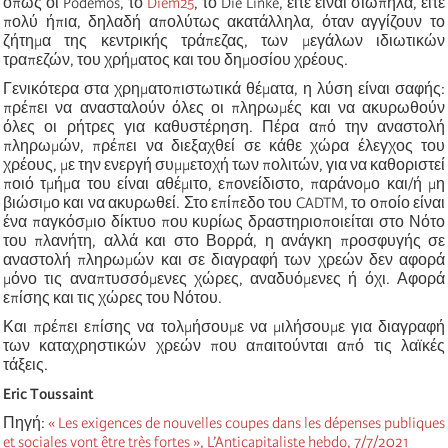
όπως οι Podemos, το
Diem25
, το Die Linke, είτε είναι σιωπηλά, είτε
πολύ ήπια, δηλαδή απολύτως ακατάλληλα, όταν αγγίζουν το
ζήτημα της κεντρικής τράπεζας, των μεγάλων ιδιωτικών
τραπεζών, του χρήματος και του δημοσίου χρέους.
Γενικότερα στα χρηματοπιστωτικά θέματα, η λύση είναι σαφής:
πρέπει να ανασταλούν όλες οι πληρωμές και να ακυρωθούν
όλες οι ρήτρες για καθυστέρηση. Πέρα από την αναστολή
πληρωμών, πρέπει να διεξαχθεί σε κάθε χώρα έλεγχος του
χρέους, με την ενεργή συμμετοχή των πολιτών, για να καθοριστεί
ποιό τμήμα του είναι αθέμιτο, επονείδιστο, παράνομο και/ή μη
βιώσιμο και να ακυρωθεί. Στο επίπεδο του CADTM, το οποίο είναι
ένα παγκόσμιο δίκτυο που κυρίως δραστηριοποιείται στο Νότο
του πλανήτη, αλλά και στο Βορρά, η ανάγκη προσφυγής σε
αναστολή πληρωμών και σε διαγραφή των χρεών δεν αφορά
μόνο τις αναπτυσσόμενες χώρες, αναδυόμενες ή όχι. Αφορά
επίσης και τις χώρες του Νότου.
Και πρέπει επίσης να τολμήσουμε να μιλήσουμε για διαγραφή
των καταχρηστικών χρεών που απαιτούνται από τις λαϊκές
τάξεις.
Eric Toussaint
Πηγή:
« Les exigences de nouvelles coupes dans les dépenses publiques
et sociales vont être très fortes »,
L’Anticapitaliste hebdo,
7/7/2021