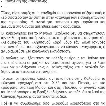
Ενίσχυση της καταστολής.
...
Τέλος, είναι σαφές ότι η πανδημία του κορονοϊού αύξησε ακόμα
περισσότερο την ανισότητα στην κατανομή των εισοδημάτων και
της περιουσίας. Η ανισότητα απέναντι στην αρρώστια και
απέναντι στο θάνατο αυξήθηκε επίσης δραματικά.
Οι κυβερνήσεις και το Μεγάλο Κεφάλαιο δεν θα σταματήσουν
την επίθεσή τους αυτή ενάντια στα συμφέροντα της συντριπτικής
πλειοψηφίας του πληθυσμού παρά μόνο εάν πολύ ισχυρές
κινητοποιήσεις τους εξαναγκάσουν να κάνουν υποχωρήσεις ή
αν θριαμβεύσει μια κοινωνική επανάσταση.
Οι αγώνες που ξέσπασαν σε πολλές ηπείρους τον Ιούνιο του
2020, ιδιαίτερα οι μαζικοί αντιρατσιστικοί αγώνες για το Black
Lives Matter δείχνουν πως οι λαϊκές τάξεις και η νεολαία δεν
δέχονται το status quo να συνεχίσει.
Το 2021, οι τεράστιες λαϊκές κινητοποιήσεις στην Κολομβία, τα
εκλογικά προχωρήματα στη Χιλή και στο Περού, και πιο
πρόσφατα, στα τέλη Μαΐου, και στις 3 Ιουλίου, οι αγώνες κατά
του Μπολσονάρο στη Βραζιλία δείχνουν και πάλι ότι οι λαοί της
λατινικής Αμερικής αντιστέκονται μαζικά.
Πρέπει να συμβάλουμε όσο μπορούμε περισσότερο στο να