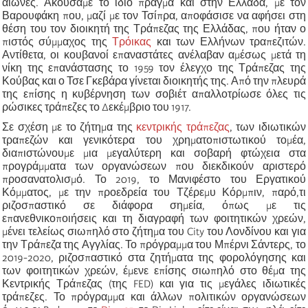
αιώνες. Ακούσαμε το ίδιο πράγμα και στην Ελλάδα, με τον
Βαρουφάκη που, μαζί με τον Τσίπρα, αποφάσισε να αφήσει στη
θέση του τον διοικητή της Τράπεζας της Ελλάδας, που ήταν ο
πιστός σύμμαχος της
Τρόικας
και των Ελλήνων τραπεζιτών.
Αντίθετα, οι κουβανοί επαναστάτες ανέλαβαν αμέσως μετά τη
νίκη της επανάστασης το 1959 τον έλεγχο της Τράπεζας της
Κούβας και ο Τσε Γκεβάρα γίνεται διοικητής της. Από την πλευρά
της επίσης η κυβέρνηση των σοβιέτ απαλλοτρίωσε όλες τις
ρώσικες τράπεζες το Δεκέμβριο του 1917.
Σε σχέση με το ζήτημα της
κεντρικής τράπεζας
, των ιδιωτικών
τραπεζών και γενικότερα του χρηματοπιστωτικού τομέα,
διαπιστώνουμε μια μεγαλύτερη και σοβαρή φτώχεια στα
προγράμματα των οργανώσεων που διεκδικούν αριστερό
προσανατολισμό. Το 2019, το Μανιφέστο του Εργατικού
Κόμματος, με την προεδρεία του Τζέρεμυ Κόρμπιν, παρό,τι
ριζοσπαστικό σε διάφορα σημεία, όπως με τις
επανεθνικοποιήσεις και τη διαγραφή των φοιτητικών χρεών,
μένει τελείως σιωπηλό στο ζήτημα του City του Λονδίνου και για
την Τράπεζα της Αγγλίας. Το πρόγραμμα του Μπέρνι Σάντερς, το
2019-2020, ριζοσπαστικό στα ζητήματα της φορολόγησης και
των φοιτητικών χρεών, έμενε επίσης σιωπηλό στο θέμα της
Κεντρικής Τράπεζας (της FED) και για τις μεγάλες ιδιωτικές
τράπεζες. Το πρόγραμμα και άλλων πολιτικών οργανώσεων