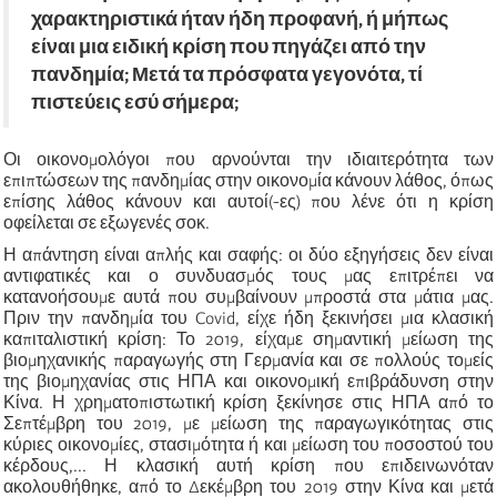
χαρακτηριστικά ήταν ήδη προφανή, ή μήπως
είναι μια ειδική κρίση που πηγάζει από την
πανδημία; Μετά τα πρόσφατα γεγονότα, τί
πιστεύεις εσύ σήμερα;
Οι οικονομολόγοι που αρνούνται την ιδιαιτερότητα των
επιπτώσεων της πανδημίας στην οικονομία κάνουν λάθος, όπως
επίσης λάθος κάνουν και αυτοί(-ες) που λένε ότι η κρίση
οφείλεται σε εξωγενές σοκ.
Η απάντηση είναι απλής και σαφής: οι δύο εξηγήσεις δεν είναι
αντιφατικές και ο συνδυασμός τους μας επιτρέπει να
κατανοήσουμε αυτά που συμβαίνουν μπροστά στα μάτια μας.
Πριν την πανδημία του Covid, είχε ήδη ξεκινήσει μια κλασική
καπιταλιστική κρίση: Το 2019, είχαμε σημαντική μείωση της
βιομηχανικής παραγωγής στη Γερμανία και σε πολλούς τομείς
της βιομηχανίας στις ΗΠΑ και οικονομική επιβράδυνση στην
Κίνα. Η χρηματοπιστωτική κρίση ξεκίνησε στις ΗΠΑ από το
Σεπτέμβρη του 2019, με μείωση της παραγωγικότητας στις
κύριες οικονομίες, στασιμότητα ή και μείωση του ποσοστού του
κέρδους,... Η κλασική αυτή κρίση που επιδεινωνόταν
ακολουθήθηκε, από το Δεκέμβρη του 2019 στην Κίνα και μετά