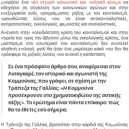
μπορέσει ένα
νέο ισχυρό κοινωνικό και πολιτικό κίνημα
να
οδηγήσει σε σύγκλιση των κοινωνικών αγώνων και στην
επεξεργασία ενός προγράμματος ρήξης με τον καπιταλισμό,
προωθώντας λύσεις που να είναι αντικαπιταλιστικές,
αντιρατσιστικές, οικολογικές, φεμινιστές και σοσιαλιστικές.
Απέναντι στην πολυδιάστατη κρίση του καπιταλισμού και στην
πορεία του προς την άβυσσο μέσω της οικολογικής κρίσης, ένα
μαστόρεμα στο εσωτερικό του καπιταλισμού δεν αποτελεί
αληθινή επιλογή, γιατί θα ήταν ένα μικρότερο κακό που δεν θα
πρόσφερε τις ριζικές λύσεις που απαιτεί η κατάσταση.
Σε ένα πρόσφατο άρθρο σου, αναφέρεσαι στον
Λισαγκαρέ, τον ιστορικό και αγωνιστή της
Κομμούνας, που γράφει, σε σχέση με την
Τράπεζα της Γαλλίας:
«
Η Κομμούνα
προσέκρουσε στο χρηματοκιβώτιο της αστικής
τάξης
»
. Το ερώτημα είναι πάντα επίκαιρο: πώς
θα το έθετες εσύ σήμερα;
Η Τράπεζα της Γαλλίας βρισκόταν στην καρδιά της Κομμούνας