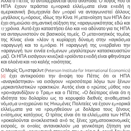
Αλλά ο Πέττις το αντιλαμβάνεται αυτό ανάποδα. Ο λόγος που οι
ΗΠΑ έχουν τεράστια εμπορικά ελλείμματα είναι επειδή η
αμερικανική βιομηχανία δεν μπορεί να ανταγωνιστεί άλλους
μεγάλους εμπόρους, ιδίως την Κίνα. Η μεταποίηση των ΗΠΑ δεν
έχει σημειώσει σημαντική αύξηση της παραγωγικότητας εδώ και
17 χρόνια. Αυτό έχει καταστήσει όλο και πιο αδύνατο για τις ΗΠΑ
να ανταγωνιστούν σε βασικούς τομείς. Ο μεταποιητικός τομέας
της Κίνας είναι πλέον η κυρίαρχη δύναμη στην παγκόσμια
παραγωγή και το εμπόριο. Η παραγωγή της υπερβαίνει την
παραγωγή των εννέα επόμενων μεγαλύτερων κατασκευαστών
μαζί. Οι ΗΠΑ εισάγουν κινεζικά προϊόντα επειδή είναι φθηνότερα
και ολοένα και πιο καλής ποιότητας.
Ο Μορίς Όμπστφελντ (Peterson Institute for International Economics)
[6]
έχει αντικρούσει την άποψη του Πέττις ότι οι ΗΠΑ
«αναγκάστηκαν» να εισάγουν περισσότερα λόγω των ξένων
μερκαντιλιστικών πρακτικών. Αυτός είναι ο πρώτος μύθος που
προπαγανδίζουν ο Τραμπ και ο Πέττις. «Ο δεύτερος είναι ότι η
ιδιότητα του δολαρίου ως το κορυφαίο διεθνές αποθεματικό
νόμισμα υποχρεώνει τις Ηνωμένες Πολιτείες να έχουν εμπορικά
ελλείμματα για να προμηθεύουν με δολάρια τους ξένους
επίσημους κατόχους. Ο τρίτος είναι ότι τα ελλείμματα των ΗΠΑ
προκαλούνται αποκλειστικά από τις ξένες χρηματοοικονομικές
εισροές, οι οποίες αντανακλούν μια γενικότερη ζήτηση για