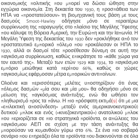
οικονομικής πολιτικής που μπορεί να δώσει ώθηση στην
εγχώρια οικονομία. Στη δεκαετία του 1930, η προσπάθεια των
ΗΠΑ να «προστατεύσουν» τη βιομηχανική τους βάση με τους
δασμούς Smoot-Hawley οδήγησε μόνο σε περαιτέρω
συρρίκνωση της παραγωγής στο πλαίσιο της Μεγάλης Ύφεσης
που κάλυψε τη Βόρεια Αμερική, την Ευρώπη και την Ιαπωνία. Η
Μεγάλη Ύφεση της δεκαετίας του 1930 δεν προκλήθηκε από τον
προστατευτικό εμπορικό πόλεμο που προκάλεσαν οι ΗΠΑ το
1930, αλλά οι δασμοί τότε προσέθεσαν δύναμη σε αυτή την
παγκόσμια συρρίκνωση, καθώς επικράτησε το «κάθε χώρα για
τον εαυτό της». Μεταξύ των ετών 1929 και 1934, το παγκόσμιο
εμπόριο μειώθηκε κατά περίπου 66%, καθώς οι χώρες
παγκοσμίως εφάρμοσαν μέτρα εμπορικών αντιποίνων.
Ολοένα και περισσότερες μελέτες υποστηρίζουν ότι ένας
πόλεμος δασμών «μία σου και μία μου» θα οδηγήσει μόνο σε
μείωση της παγκόσμιας ανάπτυξης, ενώ θα ωθήσει τον
πληθωρισμό προς τα πάνω. Η πιο πρόσφατη εκτιμά
[9]
ότι με μια
«επιλεκτική αποσύνδεση» μεταξύ ενός (αμερικανοκεντρικού)
δυτικού μπλοκ και ενός («κινεζοκεντρικού») ανατολικού μπλοκ
που περιορίζεται σε πιο στρατηγικά προϊόντα, οι απώλειες του
παγκόσμιου ΑΕΠ σε σχέση με την τάση ανάπτυξης θα
μπορούσαν να κυμανθούν γύρω στο 6%. Σε ένα πιο σοβαρό
σενάριο που επηρεάζει όλα τα προϊόντα που διακινούνται σε όλα