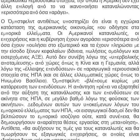
αμερικανικά περιουσιακά στοιχεία, την οποία η Αμερική δεν έχει
άλλη επιλογή από το να ικανοποιήσει καταναλώνοντας
περισσότερα από όσα παράγει».
Ο Όμπστφελντ αντιθέτως υποστηρίζει ότι είναι η εγχώρια
κατάσταση της αμερικανικής οικονομίας που οδήγησε στα
εμπορικά ελλείμματα. Οι Αμερικανοί καταναλωτές, οι
επιχειρήσεις και η κυβέρνηση έχουν αγοράσει περισσότερα από
όσα έχουν πουλήσει στο εξωτερικό και τα έχουν πληρώσει με
την είσοδο ξένων κεφαλαίων (δάνεια, πωλήσεις ομολόγων και
εισερχόμενες ΑΞΕ). Αυτό δεν συνέβη λόγω της «υπερβολικής
αποταμίευσης» από χώρες όπως η Κίνα και η Γερμανία, αλλά
λόγω της «έλλειψης επενδύσεων» σε παραγωγικά περιουσιακά
στοιχεία στις ΗΠΑ (και σε άλλες ελλειμματικές χώρες όπως το
Ηνωμένο Βασίλειο). Όμπστφελντ: «βλέπουμε κυρίως μια
κατάρρευση των επενδύσεων. Η απάντηση πρέπει να εξαρτηθεί
από την αύξηση της κατανάλωσης και των επενδύσεων σε
ακίνητα στις ΗΠΑ, σε μεγάλο βαθμό λόγω της φούσκας των
ακινήτων». Δεδομένων αυτών των υποκείμενων λόγων του
εμπορικού ελλείμματος των ΗΠΑ, «οι εισαγωγικοί δασμοί δεν θα
βελτιώσουν το εμπορικό ισοζύγιο ούτε, κατά συνέπεια, θα
δημιουργήσουν απαραίτητα θέσεις εργασίας στη μεταποίηση».
Αντίθετα, «θα αυξήσουν τις τιμές για τους καταναλωτές και θα
τιμωρήσουν τις εξαγωγικές επιχειρήσεις, οι οποίες είναι