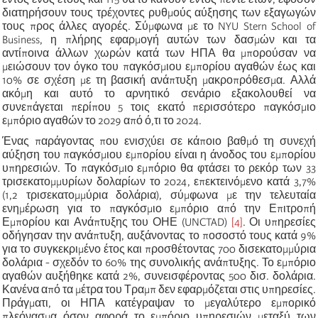
διατηρήσουν τους τρέχοντες ρυθμούς αύξησης των εξαγωγών
τους προς άλλες αγορές. Σύμφωνα με το NYU Stern School of
Business, η πλήρης εφαρμογή αυτών των δασμών και τα
αντίποινα άλλων χωρών κατά των ΗΠΑ θα μπορούσαν να
μειώσουν τον όγκο του παγκόσμιου εμπορίου αγαθών έως και
10% σε σχέση με τη βασική ανάπτυξη μακροπρόθεσμα. Αλλά
ακόμη και αυτό το αρνητικό σενάριο εξακολουθεί να
συνεπάγεται περίπου 5 τοις εκατό περισσότερο παγκόσμιο
εμπόριο αγαθών το 2029 από ό,τι το 2024.
Ένας παράγοντας που ενισχύει σε κάποιο βαθμό τη συνεχή
αύξηση του παγκόσμιου εμπορίου είναι η άνοδος του εμπορίου
υπηρεσιών. Το παγκόσμιο εμπόριο θα φτάσει το ρεκόρ των 33
τρισεκατομμυρίων δολαρίων το 2024, επεκτεινόμενο κατά 3,7%
(1,2 τρισεκατομμύρια δολάρια), σύμφωνα με την τελευταία
ενημέρωση για το παγκόσμιο εμπόριο από την Επιτροπή
Εμπορίου και Ανάπτυξης του ΟΗΕ (UNCTAD)
[4]
. Οι υπηρεσίες
οδήγησαν την ανάπτυξη, αυξάνοντας το ποσοστό τους κατά 9%
για το συγκεκριμένο έτος και προσθέτοντας 700 δισεκατομμύρια
δολάρια - σχεδόν το 60% της συνολικής ανάπτυξης. Το εμπόριο
αγαθών αυξήθηκε κατά 2%, συνεισφέροντας 500 δισ. δολάρια.
Κανένα από τα μέτρα του Τραμπ δεν εφαρμόζεται στις υπηρεσίες.
Πράγματι, οι ΗΠΑ κατέγραψαν το μεγαλύτερο εμπορικό
πλεόνασμα όσον αφορά το εμπόριο υπηρεσιών μεταξύ των