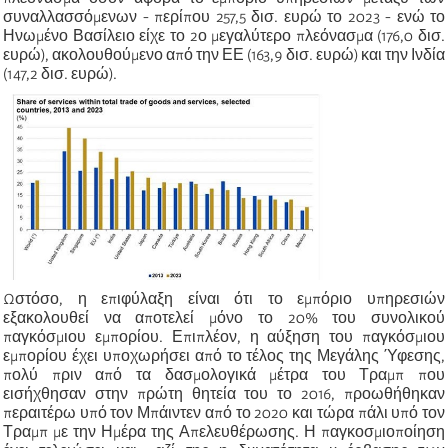
συναλλασσόμενων - περίπου 257,5 δισ. ευρώ το 2023 - ενώ το
Ηνωμένο Βασίλειο είχε το 2ο μεγαλύτερο πλεόνασμα (176,0 δισ.
ευρώ), ακολουθούμενο από την ΕΕ (163,9 δισ. ευρώ) και την Ινδία
(147,2 δισ. ευρώ).
Ωστόσο, η επιφύλαξη είναι ότι το εμπόριο υπηρεσιών
εξακολουθεί να αποτελεί μόνο το 20% του συνολικού
παγκόσμιου εμπορίου. Επιπλέον, η αύξηση του παγκόσμιου
εμπορίου έχει υποχωρήσει από το τέλος της Μεγάλης Ύφεσης,
πολύ πριν από τα δασμολογικά μέτρα του Τραμπ που
εισήχθησαν στην πρώτη θητεία του το 2016, προωθήθηκαν
περαιτέρω υπό τον Μπάιντεν από το 2020 και τώρα πάλι υπό τον
Τραμπ με την Ημέρα της Απελευθέρωσης. Η παγκοσμιοποίηση