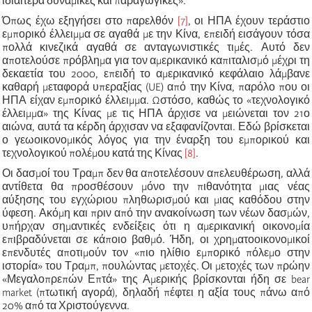
ιδιαίτερα δυναμικές και παραγωγικές».
Όπως έχω εξηγήσει στο παρελθόν
[7]
, οι ΗΠΑ έχουν τεράστιο
εμπορικό έλλειμμα σε αγαθά με την Κίνα, επειδή εισάγουν τόσα
πολλά κινεζικά αγαθά σε ανταγωνιστικές τιμές. Αυτό δεν
αποτελούσε πρόβλημα για τον αμερικανικό καπιταλισμό μέχρι τη
δεκαετία του 2000, επειδή το αμερικανικό κεφάλαιο λάμβανε
καθαρή μεταφορά υπεραξίας (UE) από την Κίνα, παρόλο που οι
ΗΠΑ είχαν εμπορικό έλλειμμα. Ωστόσο, καθώς το «τεχνολογικό
έλλειμμα» της Κίνας με τις ΗΠΑ άρχισε να μειώνεται τον 21ο
αιώνα, αυτά τα κέρδη άρχισαν να εξαφανίζονται. Εδώ βρίσκεται
ο γεωοικονομικός λόγος για την έναρξη του εμπορικού και
τεχνολογικού πολέμου κατά της Κίνας
[8]
.
Οι δασμοί του Τραμπ δεν θα αποτελέσουν απελευθέρωση, αλλά
αντίθετα θα προσθέσουν μόνο την πιθανότητα μιας νέας
αύξησης του εγχώριου πληθωρισμού και μιας καθόδου στην
ύφεση. Ακόμη και πριν από την ανακοίνωση των νέων δασμών,
υπήρχαν σημαντικές ενδείξεις ότι η αμερικανική οικονομία
επιβραδύνεται σε κάποιο βαθμό. Ήδη, οι χρηματοοικονομικοί
επενδυτές αποτιμούν τον «πιο ηλίθιο εμπορικό πόλεμο στην
ιστορία» του Τραμπ, πουλώντας μετοχές. Οι μετοχές των πρώην
«Μεγαλοπρεπών Επτά» της Αμερικής βρίσκονται ήδη σε bear
market (πτωτική αγορά), δηλαδή πέφτει η αξία τους πάνω από
20% από τα Χριστούγεννα.