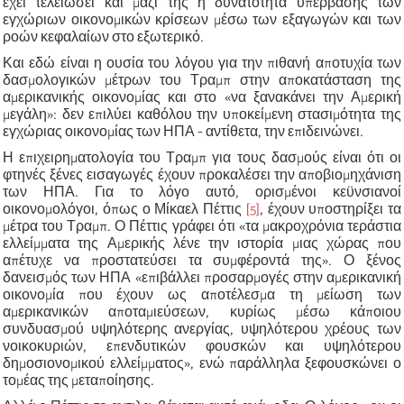
έχει τελειώσει και μαζί της η δυνατότητα υπέρβασης των
εγχώριων οικονομικών κρίσεων μέσω των εξαγωγών και των
ροών κεφαλαίων στο εξωτερικό.
Και εδώ είναι η ουσία του λόγου για την πιθανή αποτυχία των
δασμολογικών μέτρων του Τραμπ στην αποκατάσταση της
αμερικανικής οικονομίας και στο «να ξανακάνει την Αμερική
μεγάλη»: δεν επιλύει καθόλου την υποκείμενη στασιμότητα της
εγχώριας οικονομίας των ΗΠΑ - αντίθετα, την επιδεινώνει.
Η επιχειρηματολογία του Τραμπ για τους δασμούς είναι ότι οι
φτηνές ξένες εισαγωγές έχουν προκαλέσει την αποβιομηχάνιση
των ΗΠΑ. Για το λόγο αυτό, ορισμένοι κεϋνσιανοί
οικονομολόγοι, όπως ο Μίκαελ Πέττις
[5]
, έχουν υποστηρίξει τα
μέτρα του Τραμπ. Ο Πέττις γράφει ότι «τα μακροχρόνια τεράστια
ελλείμματα της Αμερικής λένε την ιστορία μιας χώρας που
απέτυχε να προστατεύσει τα συμφέροντά της». Ο ξένος
δανεισμός των ΗΠΑ «επιβάλλει προσαρμογές στην αμερικανική
οικονομία που έχουν ως αποτέλεσμα τη μείωση των
αμερικανικών αποταμιεύσεων, κυρίως μέσω κάποιου
συνδυασμού υψηλότερης ανεργίας, υψηλότερου χρέους των
νοικοκυριών, επενδυτικών φουσκών και υψηλότερου
δημοσιονομικού ελλείμματος», ενώ παράλληλα ξεφουσκώνει ο
τομέας της μεταποίησης.