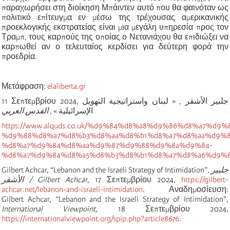
παραχωρήσει στη διοίκηση Μπάιντεν αυτό που θα φαινόταν ως
πολιτικό επίτευγμα εν μέσω της τρέχουσας αμερικανικής
προεκλογικής εκστρατείας είναι μια μεγάλη υπηρεσία προς τον
Τραμπ, τους καρπούς της οποίας ο Νετανιάχου θα επιδιώξει να
καρπωθεί αν ο τελευταίος κερδίσει για δεύτερη φορά την
προεδρία.
Μετάφραση:
elaliberta.gr
11 Σεπτεμβρίου 2024, جلبير الأشقر , « لبنان واستراتيجية التهويل
الإسرائيلية » ,
القدس العربي
https://www.alquds.co.uk/%d9%84%d8%a8%d9%86%d8%a7%d9%
%d9%88%d8%a7%d8%b3%d8%aa%d8%b1%d8%a7%d8%aa%d9%8
%d8%a7%d9%84%d8%aa%d9%87%d9%88%d9%8a%d9%84-
%d8%a7%d9%84%d8%a5%d8%b3%d8%b1%d8%a7%d8%a6%d9%8
Gilbert Achcar, “Lebanon and the Israeli Strategy of Intimidation”,
جلبير
الأشقر
/ Gilbert Achcar
, 17 Σεπτεμβρίου 2024,
https://gilbert-
achcar.net/lebanon-and-israeli-intimidation
. Αναδημοσίευση:
Gilbert Achcar, “Lebanon and the Israeli Strategy of Intimidation”,
International Viewpoint
, 18 Σεπτεμβρίου 2024,
https://internationalviewpoint.org/spip.php?article8676
.