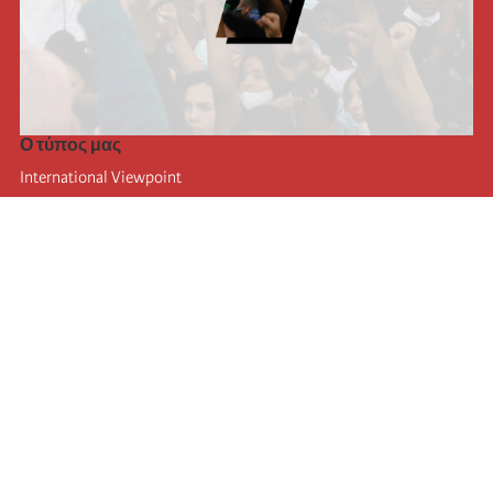
Ο τύπος μας
International Viewpoint
Punto de vista internacional
Inprecor
Facebook
Twitter
Η Διεθνής
Τελευταίο συνέδριο της Διεθνούς
Ανακοινώσεις του Εκτελεστικού Γραφείου
Μορφωτικό Ίδρυμα (IIRE)
Διεθνές κάμπινγκ
Συγγραφείς