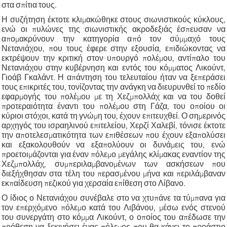
στα σπίτια τους.
Η συζήτηση έκτοτε κλιμακώθηκε στους σιωνιστικούς κύκλους,
ενώ οι πυλώνες της σιωνιστικής ακροδεξιάς έσπευσαν να
απομακρύνουν την κατηγορία από τον σύμμαχό τους
Νετανιάχου, που τους έφερε στην εξουσία, επιδιώκοντας να
εκτρέψουν την κριτική στον υπουργό πολέμου, αντίπαλο του
Νετανιάχου στην κυβέρνηση και εντός του κόμματος Λικούντ,
Γιοάβ Γκαλάντ. Η απάντηση του τελευταίου ήταν να ξεπεράσει
τους επικριτές του, τονίζοντας την ανάγκη να διευρυνθεί το πεδίο
εφαρμογής του πολέμου με τη Χεζμπολλάχ και να του δοθεί
προτεραιότητα έναντι του πολέμου στη Γάζα, του οποίου οι
κύριοι στόχοι, κατά τη γνώμη του, έχουν επιτευχθεί. Ο σημερινός
αρχηγός του ισραηλινού επιτελείου, Χερζί Χαλεβί, τόνισε έκτοτε
την αποτελεσματικότητα των επιθέσεων που έχουν εξαπολύσει
και εξακολουθούν να εξαπολύουν οι δυνάμεις του, ενώ
προετοιμάζονται για έναν πόλεμο μεγάλης κλίμακας εναντίον της
Χεζμπολλάχ, συμπεριλαμβανομένων των ασκήσεων που
διεξήχθησαν στα τέλη του περασμένου μήνα και περιλάμβαναν
εκπαίδευση πεζικού για χερσαία επίθεση στο Λίβανο.
Ο ίδιος ο Νετανιάχου συνέβαλε στο να χτυπάνε τα τύμπανα για
τον επερχόμενο πόλεμο κατά του Λιβάνου, μέσω ενός στενού
του συνεργάτη στο κόμμα Λικούντ, ο οποίος του απέδωσε την
πρόθεση να ξεκινήσει ένας πόλεμος που θα κάνει το προάστιο