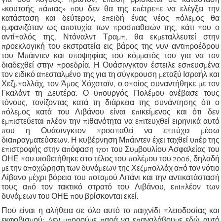
«κουτσής πάπιας» που δεν θα της επέτρεπε να ελέγξει την
κατάσταση και δεύτερον, επειδή ένας νέος πόλεμος θα
εμφανιζόταν ως αποτυχία των προσπαθειών της, κάτι που ο
αντίπαλός της, Ντόναλντ Τραμπ, θα εκμεταλλευτεί στην
προεκλογική του εκστρατεία εις βάρος της νυν αντιπροέδρου
του Μπάιντεν και υποψηφίας του κόμματός του για να τον
διαδεχθεί στην προεδρία. Η Ουάσινγκτον έστειλε εσπευσμένα
τον ειδικό απεσταλμένο της για τη σύγκρουση μεταξύ Ισραήλ και
Χεζμπολλάχ, τον Άμος Χόχσταϊν, ο οποίος συναντήθηκε με τον
Γκαλάντ τη Δευτέρα. Ο υπουργός Πολέμου ανέβασε τους
τόνους, τονίζοντας κατά τη διάρκεια της συνάντησης ότι ο
πόλεμος κατά του Λιβάνου είναι επικείμενος και ότι δεν
εμπιστεύεται πλέον την πιθανότητα να επιτευχθεί ειρηνικά αυτό
που η Ουάσινγκτον προσπαθεί να επιτύχει μέσω
διαπραγματεύσεων. Η κυβέρνηση Μπάιντεν έχει ταχθεί υπέρ της
επιστροφής στην απόφαση 1701 του Συμβουλίου Ασφαλείας του
ΟΗΕ που υιοθετήθηκε στο τέλος του πολέμου του 2006, δηλαδή
με την αποχώρηση των δυνάμεων της Χεζμπολλάχ από τον νότιο
Λίβανο μέχρι βόρεια του ποταμού Λιτάνι και την αντικατάστασή
τους από τον τακτικό στρατό του Λιβάνου, επιπλέον των
δυνάμεων του ΟΗΕ που βρίσκονται εκεί.
Πού είναι η αλήθεια σε όλο αυτό το παιχνίδι πλειοδοσίας και
εκφοβισμού; Δεν μπορούμε παρά να επαναλάβουμε εδώ αυτό