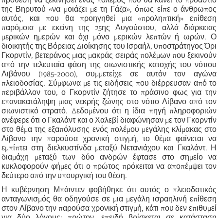
της Βηρυτού «να μοιάζει με τη Γάζα», όπως είπε ο άνθρωπος
αυτός, και που θα προηγηθεί μια «προληπτική» επίθεση
παρόμοια με εκείνη της 25ης Αυγούστου, αλλά διάρκειας
μερικών ημερών και όχι μόνο μερικών λεπτών ή ωρών. Ο
διοικητής της Βόρειας Διοίκησης του Ισραήλ, υποστράτηγος Όρι
Γκορντίν, βετεράνος μιας μακράς σειράς πολέμων που ξεκινούν
από την τελευταία φάση της σιωνιστικής κατοχής του νότιου
Λιβάνου (1985-2000), συμμετείχε σε αυτόν τον αγώνα
πλειοδοσίας. Σύμφωνα με τις ειδήσεις που διέρρευσαν από το
περιβάλλον του, ο Γκορντίν ζήτησε το πράσινο φως για την
επανακατάληψη μιας νεκρής ζώνης στο νότιο Λίβανο από τον
σιωνιστικό στρατό. Δεδομένου ότι η ίδια πηγή πληροφοριών
ανέφερε ότι ο Γκαλάντ και ο Χαλεβί διαφώνησαν με τον Γκορντίν
στο θέμα της εξαπόλυσης ενός πολέμου μεγάλης κλίμακας στο
Λίβανο την παρούσα χρονική στιγμή, το θέμα φαίνεται να
εμπίπτει στη διελκυστίνδα μεταξύ Νετανιάχου και Γκαλάντ. Η
διαμάχη μεταξύ των δύο ανδρών έφτασε στο σημείο να
κυκλοφορούν φήμες ότι ο πρώτος πρόκειται να αποπέμψει τον
δεύτερο από την υπουργική του θέση.
Η κυβέρνηση Μπάιντεν φοβήθηκε ότι αυτός ο πλειοδοτικός
ανταγωνισμός θα οδηγούσε σε μια μεγάλη ισραηλινή επίθεση
στον Λίβανο την παρούσα χρονική στιγμή, κάτι που δεν επιθυμεί
για δύο λόγους: πρώτον, επειδή βρίσκεται σε κατάσταση