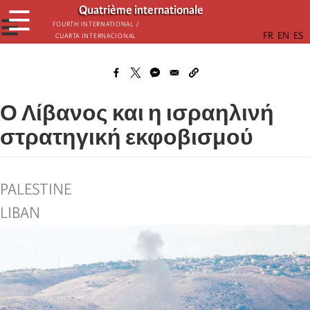
Παράκαμψη
Quatrième internationale
☰
προς
☰
Fourth International /
Cuarta Internacional
το
κυρίως
περιεχόμενο
Ο Λίβανος και η ισραηλινή
στρατηγική εκφοβισμού
PALESTINE
LIBAN