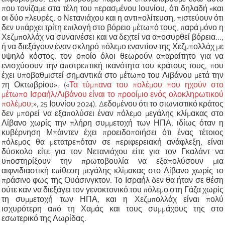
που τονίζαμε στα τέλη του περασμένου Ιουνίου, ότι δηλαδή «και
οι δύο πλευρές, ο Νετανιάχου και η αντιπολίτευση, πιστεύουν ότι
δεν υπάρχει τρίτη επιλογή στο βόρειο μέτωπό τους, παρά μόνο η
Χεζμπολλάχ να συναινέσει και να δεχτεί να αποσυρθεί βόρεια...,
ή να διεξάγουν έναν σκληρό πόλεμο εναντίον της Χεζμπολλάχ με
υψηλό κόστος, τον οποίο όλοι θεωρούν απαραίτητο για να
ενισχύσουν την αποτρεπτική ικανότητα του κράτους τους, που
έχει υποβαθμιστεί σημαντικά στο μέτωπο του Λιβάνου μετά την
7η Οκτωβρίου». («
Τα τύμπανα του πολέμου που ηχούν στο
μέτωπο Ισραήλ/Λιβάνου είναι το προοίμιο ενός ολοκληρωτικού
πολέμου;
», 25 Ιουνίου 2024). Δεδομένου ότι το σιωνιστικό κράτος
δεν μπορεί να εξαπολύσει έναν πόλεμο μεγάλης κλίμακας στο
Λίβανο χωρίς την πλήρη συμμετοχή των ΗΠΑ, ιδίως όταν η
κυβέρνηση Μπάιντεν έχει προειδοποιήσει ότι ένας τέτοιος
πόλεμος θα μετατρεπόταν σε περιφερειακή ανάφλεξη, είναι
δύσκολο είτε για τον Νετανιάχου είτε για τον Γκαλάντ να
υποστηρίξουν την πρωτοβουλία να εξαπολύσουν μια
αιφνιδιαστική επίθεση μεγάλης κλίμακας στο Λίβανο χωρίς το
πράσινο φως της Ουάσινγκτον. Το Ισραήλ δεν θα ήταν σε θέση
ούτε καν να διεξάγει τον γενοκτονικό του πόλεμο στη Γάζα χωρίς
τη συμμετοχή των ΗΠΑ, και η Χεζμπολλάχ είναι πολύ
ισχυρότερη από τη Χαμάς και τους συμμάχους της στο
εσωτερικό της Λωρίδας.