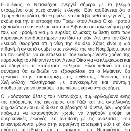
Επομένως, ο Νετανιάχου ενεργεί σήμερα με το βλέμμα
στραμμένο στις αμερικανικές εκλογές: Εάν αισθάνεται ότι ο
Τραμπ θα κερδίσει, θα περιμένει να επιβεβαιωθεί το γεγονός, ή
ακόμη και την επιστροφή του Τραμπ στον Λευκό Οίκο, προτού
εξαπολύσει έναν πόλεμο κατά του Λιβάνου σε συνεννόηση μαζί
του, ως προοίμιο για μια ευρείας κλίμακας επίθεση κατά των
πυρηνικών αντιδραστήρων στο ίδιο το Ιράν. Αν, από την άλλη
πλευρά, θεωρήσει ότι η νίκη της Καμάλα Χάρις είναι η πιο
πιθανή, ή αν αυτό συμβεί στις εκλογές της 5ης Νοεμβρίου, αυτό
θα τον ωθήσει να εκμεταλλευτεί τον εναπομείναντα χρόνο της
παρουσίας του Μπάιντεν στον Λευκό Οίκο για να κλιμακώσει και
να οδηγήσει σε κατάσταση πολέμου. Είναι πιθανό ότι στη
συνέχεια θα επιδιώξει να εξασφαλίσει ότι ο Μπάιντεν θα
εμπλακεί στην υποστήριξη της επίθεσης, δίνοντας στη
Χεζμπολλάχ τελεσίγραφο με συγκεκριμένη και σύντομη
προθεσμία για να υποκύψει στις πιέσεις και να αποχωρήσει.
Οι πρόσφατες θέσεις του Νετανιάχου, συμπεριλαμβανομένης
της απόρριψης της εκεχειρίας στη Γάζα και της ανταλλαγής
αιχμαλώτων που επιδιώκει η κυβέρνηση Μπάιντεν, δεν μπορούν
πράγματι να κατανοηθούν χωρίς να ληφθούν υπόψη οι
αμερικανικές εκλογές. Σε αντίθεση με τις αναλύσεις που
επικεντρώνονται μόνο στην ισραηλινή εσωτερική πολιτική, δεν
υπάρχει αμφιβολία ότι η άρνηση του Νετανιάχου να