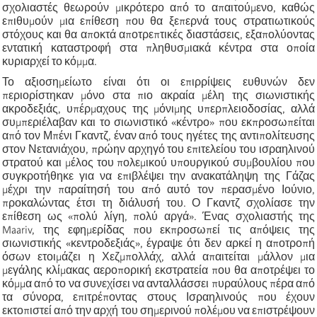
σχολιαστές θεωρούν μικρότερο από το απαιτούμενο, καθώς
επιθυμούν μια επίθεση που θα ξεπερνά τους στρατιωτικούς
στόχους και θα αποκτά αποτρεπτικές διαστάσεις, εξαπολύοντας
εντατική καταστροφή στα πληθυσμιακά κέντρα στα οποία
κυριαρχεί το κόμμα.
Το αξιοσημείωτο είναι ότι οι επιρρίψεις ευθυνών δεν
περιορίστηκαν μόνο στα πιο ακραία μέλη της σιωνιστικής
ακροδεξιάς, υπέρμαχους της μόνιμης υπερπλειοδοσίας, αλλά
συμπεριέλαβαν και το σιωνιστικό «κέντρο» που εκπροσωπείται
από τον Μπένι Γκαντζ, έναν από τους ηγέτες της αντιπολίτευσης
στον Νετανιάχου, πρώην αρχηγό του επιτελείου του ισραηλινού
στρατού και μέλος του πολεμικού υπουργικού συμβουλίου που
συγκροτήθηκε για να επιβλέψει την ανακατάληψη της Γάζας
μέχρι την παραίτησή του από αυτό τον περασμένο Ιούνιο,
προκαλώντας έτσι τη διάλυσή του. Ο Γκαντζ σχολίασε την
επίθεση ως «πολύ λίγη, πολύ αργά». Ένας σχολιαστής της
Maariv, της εφημερίδας που εκπροσωπεί τις απόψεις της
σιωνιστικής «κεντροδεξιάς», έγραψε ότι δεν αρκεί η αποτροπή
όσων ετοιμάζει η Χεζμπολλάχ, αλλά απαιτείται μάλλον μια
μεγάλης κλίμακας αεροπορική εκστρατεία που θα αποτρέψει το
κόμμα από το να συνεχίσει να ανταλλάσσει πυραύλους πέρα από
τα σύνορα, επιτρέποντας στους Ισραηλινούς που έχουν
εκτοπιστεί από την αρχή του σημερινού πολέμου να επιστρέψουν