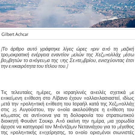
Gilbert Achcar
[Το άρθρο αυτό γράφτηκε λίγες ώρες πριν από τη μαζική
τρομοκρατική ενέργεια εναντίον μελών της Χεζμπολλάχ μέσω
βομβητών το απόγευμα της 17ης Σεπτεμβρίου, ενισχύοντας έτσι
την επικαιρότητα του τίτλου του.]
Τις τελευταίες ημέρες, οι ισραηλινές απειλές σχετικά με
επικείμενη επίθεση στο Λίβανο έχουν πολλαπλασιαστεί, ιδίως
μετά την προληπτική επίθεση του Ισραήλ κατά της Χεζμπολλάχ
στις 25 Αυγούστου, την οποία ακολούθησε η επίθεση του
κόμματος σε αντίποινα για τη δολοφονία του στρατιωτικού
διοικητή Φουάντ Σουκρ. Από εκείνη την ημέρα, μια χορωδία
άρχισε να κατηγορεί τον Μπέντζαμιν Νετανιάχου για το μέγεθος
της προληπτικής επιχείρησης, το οποίο ορισμένοι σιωνιστές