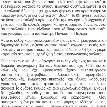
εκλεγεί το RN]
που ξεκίνησε από το NFP απέτρεψε τώρα αυτό το
ενδεχόμενο, ωστόσο το ισχύον εκλογικό σύστημα επιτρέπει σε
μια πολιτική δύναμη με 30-35% των ψήφων στον πρώτο γύρο να
πάρει την απόλυτη πλειοψηφία στη Βουλή. Το RN είναι επομένως
σε θέση να καταλάβει κρίσιμες θέσεις στον κρατικό μηχανισμό,
γεγονός που θα άλλαζε σημαντικά την ισορροπία δυνάμεων και
θα αποτελούσε έναν κίνδυνο ποιοτικά διαφορετικό από αυτόν
που γνωρίσαμε μετά τον Δεύτερο Παγκόσμιο Πόλεμο.
Αυτά τα εκλογικά αποτελέσματα δεν έχουν ακόμη μεταφραστεί σε
δημιουργία ενός μαζικού νεοφασιστικού κόμματος: εκτός των
εκλογών, οι νεοφασιστικές μαχητικές ομάδες του RN έχουν μικρή
παρουσία στην καθημερινή ζωή ή στους κοινωνικούς αγώνες.
Όμως το κλίμα που δημιούργησαν οι εκλογικές νίκες του RN και η
διαρκώς αυξανόμενη βία των θέσεων που έχει λάβει και οι
πολεμικές που έχει προκαλέσει έχουν απελευθερώσει
ρατσιστικές, ξενοφοβικές, ισλαμοφοβικές, ομοφοβικές,
τρανσφοβικές, κλιματοσκεπτικιστικές και άλλες παρόμοιες
πρακτικές από σαφώς φασιστικές οργανώσεις και βίαιες
ακροδεξιές ομάδες, καθώς και από μεμονωμένα άτομα. Έχουμε
δει χιλιάδες παραδείγματα αυτού του φαινομένου τους
τελευταίους μήνες: βλέπουμε να εκφράζονται πλέον
απενεχοποιημένα ρατσιστικές συμπεριφορές και ιδέες γύρω μας,
στους εργασιακούς χώρους, ακόμα και σε χώρους με ισχυρή