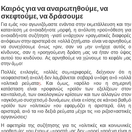
Καιρός για να αναρωτηθούμε, να
σκεφτούμε, να δράσουμε
Για εμάς που αγωνιζόμαστε ενάντια στην εκμετάλλευση και την
καταπίεση με οποιαδήποτε μορφή, η απόλυτη προϋπόθεση για
οποιαδήποτε συζήτηση -γιατί υπάρχουν πραγματικές διαφορές
απόψεων στην αριστερά σε πολλά ζητήματα- είναι να αρνηθούμε
να συνεχίσουμε όπως πριν, σαν να μην υπήρχε αυτός ο
κίνδυνος, σαν η προηγούμενη δράση μας να ήταν στο ύψος
αυτού του κινδύνου. Ας αρνηθούμε να χώνουμε το κεφάλι μας
στην άμμο!
Πολλές επιλογές, πολλές συμπεριφορές, δείχνουν ότι η
νεοφασιστική απειλή δεν λαμβάνεται σοβαρά υπόψη από πολλά
πολιτικά ρεύματα
5
. Και όμως, παρόλο που η σημερινή
κατάσταση είναι προφανώς προϊόν των εξελίξεων στον
καπιταλισμό, των οικολογικών κρίσεων και των αλλαγών στον
παγκόσμιο συσχετισμό δυνάμεων, είναι επίσης σε κάποιο βαθμό
προϊόν των πολιτικών που εφαρμόζει η αριστερά, όλη η
αριστερά, από τα πιο δεξιά ρεύματα μέχρι τις πιο ριζοσπαστικές
οργανώσεις!
Η αφετηρία της συζήτησης για τις πολιτικές και κοινωνικές
προθεσμίες που έχουμε μπροστά μας δεν μπορεί παρά να είναι η