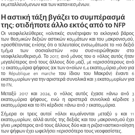
εκμεταλλευόμενων και των καταπιεσμένων.
Η αστική τάξη βγάζει το συμπέρασμά
της: οτιδήποτε άλλο εκτός από το NFP
Οι νεοφιλελεύθερες πολιτικές συνέτριψαν το εκλογικό βάρος
των θεσμικών δεξιών αστικών κομμάτων και του μακρονισμού,
προσθέτοντας επίσης ότι ο τελευταίος ενσωμάτωσε το πιο δεξιό
τμήμα των σοσιαλιστών που συσπειρώθηκαν στο
νεοφιλελευθερισμό. Το 2017, από μόνος του ο πόλος αυτός ήταν
μεγαλύτερος από τους άλλους δύο μαζί, με περισσότερους από
12 εκατομμύρια ψήφους (εκ των οποίων 6,4 εκατομμύρια μόνο για
το République en marche του ίδιου του Μακρόν) έναντι 6
εκατομμυρίων για την αριστερά συνολικά και 3 εκατομμυρίων για
το FN.
Μεταξύ 2017 και 2024, ο πόλος αυτός έχασε πάνω από 3
εκατομμύρια ψήφους, ενώ η αριστερά συνολικά κέρδισε 3
εκατομμύρια και το RN κέρδισε πάνω από 7 εκατομμύρια.
Σήμερα οι τρεις αυτοί πόλοι κυμαίνονται μεταξύ 9 και 11
εκατομμυρίων, αλλά αυτός της δεξιάς και του μακρονισμού έχει
γίνει μικρότερος από τους άλλους δύο και η ριζοσπαστικοποίηση
των ψήφων έχει ωφελήσει περισσότερο τους νεοφασίστες.