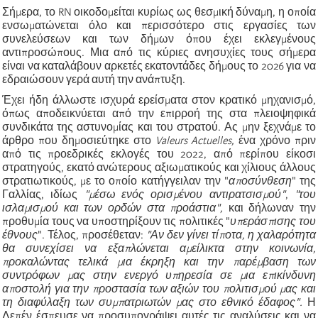
Σήμερα, το RN οικοδομείται κυρίως ως θεσμική δύναμη, η οποία
ενσωματώνεται όλο και περισσότερο στις εργασίες των
συνελεύσεων και των δήμων όπου έχει εκλεγμένους
αντιπροσώπους. Μια από τις κύριες ανησυχίες τους σήμερα
είναι να καταλάβουν αρκετές εκατοντάδες δήμους το 2026 για να
εδραιώσουν γερά αυτή την ανάπτυξη.
Έχει ήδη άλλωστε ισχυρά ερείσματα στον κρατικό μηχανισμό,
όπως αποδεικνύεται από την επιρροή της στα πλειοψηφικά
συνδικάτα της αστυνομίας και του στρατού. Ας μην ξεχνάμε το
άρθρο που δημοσιεύτηκε στο
Valeurs Actuelles,
ένα χρόνο πριν
από τις προεδρικές εκλογές του 2022, από περίπου είκοσι
στρατηγούς, εκατό ανώτερους αξιωματικούς και χίλιους άλλους
στρατιωτικούς, με το οποίο κατήγγειλαν την "
αποσύνθεση
" της
Γαλλίας, ιδίως
"μέσω ενός ορισμένου αντιρατσισμού"
,
"του
ισλαμισμού και των ορδών στα προάστια",
και δήλωναν την
προθυμία τους να υποστηρίξουν τις πολιτικές "
υπεράσπισης του
έθνους
". Τέλος, προσέθεταν:
"Αν δεν γίνει τίποτα, η χαλαρότητα
θα συνεχίσει να εξαπλώνεται αμείλικτα στην κοινωνία,
προκαλώντας τελικά μια έκρηξη και την παρέμβαση των
συντρόφων μας στην ενεργό υπηρεσία σε μια επικίνδυνη
αποστολή για την προστασία των αξιών του πολιτισμού μας και
τη διαφύλαξη των συμπατριωτών μας στο εθνικό έδαφος".
Η
Λεπέν έσπευσε να προσυπογράψει αυτές τις αναλύσεις και να