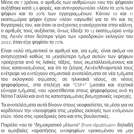
Μέσα σε 7 χρόνια, ο αριθμός των ανθρώπων που την ψήφισαν
αυξήθηκε κατά 3,6 φορές, και αντιπροσωπεύει πλέον το 30% των
ψήφων και το 20% των εγγεγραμμένων. Κάπου 10 και 11
εκατομμύρια ψήφοι έχουν πλέον παγιωθεί για το RN και τις
θυγατρικές του, και όταν οι απέχοντες επανέρχονται στην κάλπη,
ο αριθμός τους αυξάνεται, όπως έδειξε το 13 εκατομμύριο υπέρ
της Λεπέν στον δεύτερο γύρο των προεδρικών εκλογών του
2022, όταν είχε ψηφίσει το 72%.
Είναι πολύ σημαντικοί οι αριθμοί και, για εμάς, είναι ακόμα πιο
ανησυχητικό καθώς το μεγαλύτερο τμήμα αυτών των ψήφων
προέρχεται από τις λαϊκές τάξεις, τους εκμεταλλευόμενους και
τους καταπιεσμένους, και ότι το ζεύγος Λεπέν/Μπαρντελά τους
επέτρεψε να επιτύχουν σημαντικά αποτελέσματα σε νέα τμήματα
του εκλογικού σώματος: σε ηλικιακά νέους, σε νέους
ψηφοφόρους, στα στελέχη και "CSP+" [μεσαία και σχετικά
εύπορα τμήματα], που προστίθενται στους ψηφοφόρους από τη
Νότιο Γαλλία και από τις κατεστραμμένες βιομηχανικές περιοχές.
Τα αποτελέσματα αυτά δίνουν στους νεοφασίστες τα μέσα για να
κερδίσουν την πλειοψηφία στις μεγάλες εκλογές των επόμενων
ετών, τόσο στις προεδρικές όσο και στις βουλευτικές.
Παρόλο που το "δημοκρατικό μέτωπο" [
front républicain= δηλαδή
οι αμοιβαίες παραιτήσεις υποψηφίων προκειμένου να μην