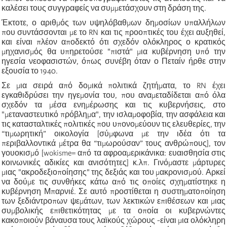
καλέσει τους συγγραφείς να συμμετάσχουν στη δράση της.
Έκτοτε, ο αριθμός των υψηλόβαθμων δημοσίων υπαλλήλων
που συντάσσονται με το RN και τις προοπτικές του έχει αυξηθεί,
και είναι πλέον αποδεκτό ότι σχεδόν ολόκληρος ο κρατικός
μηχανισμός θα υπηρετούσε "πιστά" μια κυβέρνηση υπό την
ηγεσία νεοφασιστών, όπως συνέβη όταν ο Πεταίν ήρθε στην
εξουσία το 1940.
Σε μια σειρά από δομικά πολιτικά ζητήματα, το RN έχει
εγκαθιδρύσει την ηγεμονία του, που αναμεταδίδεται από όλα
σχεδόν τα μέσα ενημέρωσης και τις κυβερνήσεις, στο
"μεταναστευτικό πρόβλημα", την ισλαμοφοβία, την ασφάλεια και
τις κατασταλτικές πολιτικές που υπονομεύουν τις ελευθερίες, την
“τιμωρητική” οικολογία [σύμφωνα με την ιδέα ότι τα
περιβαλλοντικά μέτρα θα “τιμωρούσαν” τους ανθρώπους], τον
γουοκισμό [
wokisme= από τα αφροαμερικάνικα: ευαισθησία στις
κοινωνικές αδικίες και ανισότητες
] κ.λπ. Γινόμαστε μάρτυρες
μιας "ακροδεξιοποίησης" της δεξιάς και του μακρονισμού. Αρκεί
να δούμε τις συνθήκες κάτω από τις οποίες σχηματίστηκε η
κυβέρνηση Μπαρνιέ. Σε αυτό προστίθεται η συστηματοποίηση
των ξεδιάντροπων ψεμάτων, των λεκτικών επιθέσεων και μιας
συμβολικής επιθετικότητας με τα οποία οι κυβερνώντες
κακοποιούν βάναυσα τους λαϊκούς χώρους -είναι μια ολόκληρη