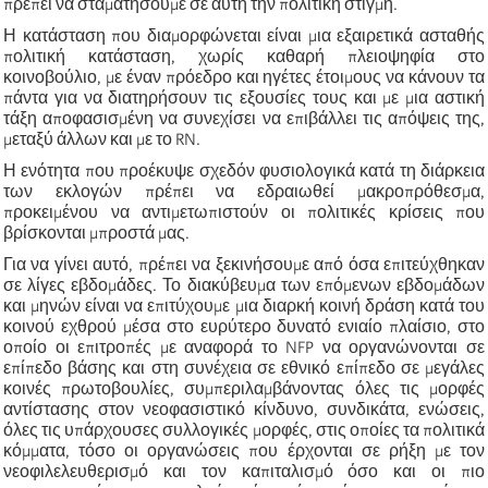
πρέπει να σταματήσουμε σε αυτή την πολιτική στιγμή.
Η κατάσταση που διαμορφώνεται είναι μια εξαιρετικά ασταθής
πολιτική κατάσταση, χωρίς καθαρή πλειοψηφία στο
κοινοβούλιο, με έναν πρόεδρο και ηγέτες έτοιμους να κάνουν τα
πάντα για να διατηρήσουν τις εξουσίες τους και με μια αστική
τάξη αποφασισμένη να συνεχίσει να επιβάλλει τις απόψεις της,
μεταξύ άλλων και με το RN.
Η ενότητα που προέκυψε σχεδόν φυσιολογικά κατά τη διάρκεια
των εκλογών πρέπει να εδραιωθεί μακροπρόθεσμα,
προκειμένου να αντιμετωπιστούν οι πολιτικές κρίσεις που
βρίσκονται μπροστά μας.
Για να γίνει αυτό, πρέπει να ξεκινήσουμε από όσα επιτεύχθηκαν
σε λίγες εβδομάδες. Το διακύβευμα των επόμενων εβδομάδων
και μηνών είναι να επιτύχουμε μια διαρκή κοινή δράση κατά του
κοινού εχθρού μέσα στο ευρύτερο δυνατό ενιαίο πλαίσιο, στο
οποίο οι επιτροπές με αναφορά το NFP να οργανώνονται σε
επίπεδο βάσης και στη συνέχεια σε εθνικό επίπεδο σε μεγάλες
κοινές πρωτοβουλίες, συμπεριλαμβάνοντας όλες τις μορφές
αντίστασης στον νεοφασιστικό κίνδυνο, συνδικάτα, ενώσεις,
όλες τις υπάρχουσες συλλογικές μορφές, στις οποίες τα πολιτικά
κόμματα, τόσο οι οργανώσεις που έρχονται σε ρήξη με τον
νεοφιλελευθερισμό και τον καπιταλισμό όσο και οι πιο