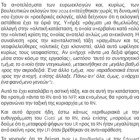
Τα αποτελέσματα των ευρωεκλογών και, κυρίως, των
βουλευτικών εκλογών του 2024 επιτεύχθηκαν χωρίς τη δυναμική
που έχουν οι προεδρικές εκλογές, αλλά δείχνουν ότι η εκλογική
αστάθεια έχει τα όριά της. Υπήρξε πράγματι μια θεμελιώδης
αλλαγή στην πολιτική κατάσταση, η οποία υπερβαίνει κατά πολύ
την πολιτική κρίση της οποίας αποτελεί απλώς μια απεικόνιση. Η
συναίνεση προς την καπιταλιστική τάξη πραγμάτων και τις
νεοφιλελεύθερες πολιτικές έχει κλονιστεί, αλλά αυτό ωφέλησε
κυρίως τους νεοφασίστες. Αν υπήρχε πάντα μια δεξιά ψήφος
μέσα στον κόσμο της εργασίας
1
, ωστόσο “αυτό το συντηρητικό
τμήμα, το οποίο ήταν ντεγκωλικό, μετακινήθηκε σε μεγάλο βαθμό
προς την ακροδεξιά. Ένα άλλο τμήμα, που παραδοσιακά έτεινε
προς την αποχή, επίσης άλλαξε. Πάνω απ' όλα, όμως, υπάρχει
ένα φαινόμενο γενεών”
2
.
Αυτό το έχει καταλάβει η αστική τάξη, και σε αυτή την κατάσταση
θα προτιμά πάντα το RN από το NFP, και επομένως θα προτιμά να
οργανώνει την ταξική της κυριαρχία με το RN.
Και αυτό άρχισε ήδη, έστω κάπως περιθωριακά με την
ευθυγράμμιση του Ciotti με το RN, ενώ επίσης μπορούμε να
δούμε ότι η μεταφορά ψήφων του LR προς το RN ήταν μεγαλύτερη
από εκείνη προς την LFI όταν βρέθηκαν σε αντιπαράθεση.
Το γεγονός ότι τα δείπνα των Le Pen/Bardella με τον Édouard