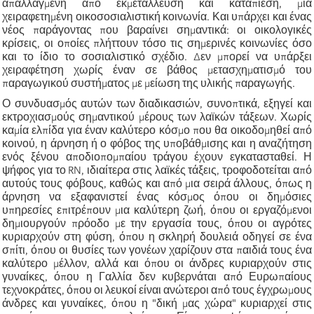
απαλλαγμένη από εκμετάλλευση και καταπίεση, μια
χειραφετημένη οικοσοσιαλιστική κοινωνία. Και υπάρχει και ένας
νέος παράγοντας που βαραίνει σημαντικά: οι οικολογικές
κρίσεις, οι οποίες πλήττουν τόσο τις σημερινές κοινωνίες όσο
και το ίδιο το σοσιαλιστικό σχέδιο. Δεν μπορεί να υπάρξει
χειραφέτηση χωρίς έναν σε βάθος μετασχηματισμό του
παραγωγικού συστήματος με μείωση της υλικής παραγωγής.
Ο συνδυασμός αυτών των διαδικασιών, συνοπτικά, εξηγεί και
εκτροχιασμούς σημαντικού μέρους των λαϊκών τάξεων. Χωρίς
καμία ελπίδα για έναν καλύτερο κόσμο που θα οικοδομηθεί από
κοινού, η άρνηση ή ο φόβος της υποβάθμισης και η αναζήτηση
ενός ξένου αποδιοπομπαίου τράγου έχουν εγκατασταθεί. Η
ψήφος για το RN, ιδιαίτερα στις λαϊκές τάξεις, τροφοδοτείται από
αυτούς τους φόβους, καθώς και από μια σειρά άλλους, όπως η
άρνηση να εξαφανιστεί ένας κόσμος όπου οι δημόσιες
υπηρεσίες επιτρέπουν μια καλύτερη ζωή, όπου οι εργαζόμενοι
δημιουργούν πρόοδο με την εργασία τους, όπου οι αγρότες
κυριαρχούν στη φύση, όπου η σκληρή δουλειά οδηγεί σε ένα
σπίτι, όπου οι θυσίες των γονέων χαρίζουν στα παιδιά τους ένα
καλύτερο μέλλον, αλλά και όπου οι άνδρες κυριαρχούν στις
γυναίκες, όπου η Γαλλία δεν κυβερνάται από Ευρωπαίους
τεχνοκράτες, όπου οι λευκοί είναι ανώτεροι από τους έγχρωμους
άνδρες και γυναίκες, όπου η "δική μας χώρα" κυριαρχεί στις