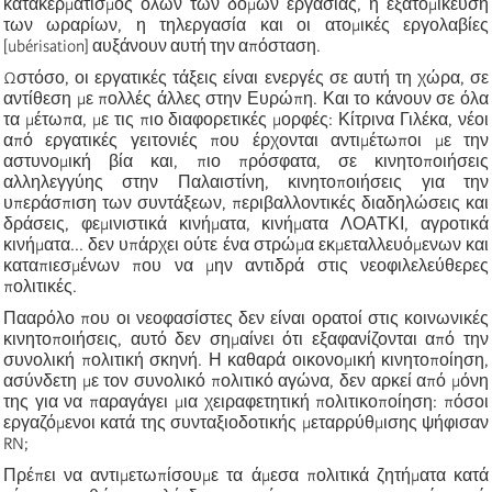
κατακερματισμός όλων των δομών εργασίας, η εξατομίκευση
των ωραρίων, η τηλεργασία και οι ατομικές εργολαβίες
[
ubérisation
] αυξάνουν αυτή την απόσταση.
Ωστόσο, οι εργατικές τάξεις είναι ενεργές σε αυτή τη χώρα, σε
αντίθεση με πολλές άλλες στην Ευρώπη. Και το κάνουν σε όλα
τα μέτωπα, με τις πιο διαφορετικές μορφές: Κίτρινα Γιλέκα, νέοι
από εργατικές γειτονιές που έρχονται αντιμέτωποι με την
αστυνομική βία και, πιο πρόσφατα, σε κινητοποιήσεις
αλληλεγγύης στην Παλαιστίνη, κινητοποιήσεις για την
υπεράσπιση των συντάξεων, περιβαλλοντικές διαδηλώσεις και
δράσεις, φεμινιστικά κινήματα, κινήματα ΛΟΑΤΚΙ, αγροτικά
κινήματα... δεν υπάρχει ούτε ένα στρώμα εκμεταλλευόμενων και
καταπιεσμένων που να μην αντιδρά στις νεοφιλελεύθερες
πολιτικές.
Πααρόλο που οι νεοφασίστες δεν είναι ορατοί στις κοινωνικές
κινητοποιήσεις, αυτό δεν σημαίνει ότι εξαφανίζονται από την
συνολική πολιτική σκηνή. Η καθαρά οικονομική κινητοποίηση,
ασύνδετη με τον συνολικό πολιτικό αγώνα, δεν αρκεί από μόνη
της για να παραγάγει μια χειραφετητική πολιτικοποίηση: πόσοι
εργαζόμενοι κατά της συνταξιοδοτικής μεταρρύθμισης ψήφισαν
RN;
Πρέπει να αντιμετωπίσουμε τα άμεσα πολιτικά ζητήματα κατά