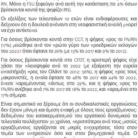
RN. Μόνο η FSU ξεφεύγει από αυτή την κατάσταση (το 4% όσων
βρίσκονται κοντά της ψηφίζει RN).
Οι εξελίξεις των τελευταίων 10 ετών είναι ενδιαφέρουσες και
δείχνουν ότι η δουλειά απέναντι στη νεοφασιστική απειλή μπορεί
να έχει αντίκτυπο.
Για όσους βρίσκονται κοντά στην CGT, η ψήφος προς το FN/RN
(17%) μειώθηκε από τον πρώτο γύρο των προεδρικών εκλογών
του 2022
7
όταν έφτανε το 26% (με 15% το 2017 και 9% το 2012).
Για όσους βρίσκονται κοντά στο CFDT, η αριστερή ψήφος είχε
χάσει την πλειοψηφία από το 2002 (με εξαίρεση την ευρεία
υποστήριξη προς τον Ολάντ το 2012: 56%), η ψήφος προς τους
μακρονιστές, η οποία έφτασε το 48% το 2017 και 44% το 2022,
έπεσε παραμένοντας πάντως στο 29%, και η ψήφος προς το
FN/RN ανέβηκε από 7% το 2017 σε 18% το 2022, και παραμένει στο
17% σήμερα.
Είναι σημαντικό να ξέρουμε ότι οι συνδικαλιστικές οργανώσεις
δεν έχουν μόνιμη και άμεση επαφή με όλους τους εργαζόμενους:
δεδομένου του κατακερματισμού του εργατικού δυναμικού τα
τελευταία τουλάχιστον 30 χρόνια, περισσότεροι από τους μισούς
εργαζόμενους εργάζονται σε μικρές επιχειρήσεις τόσο στον
τομέα των υπηρεσιών όσο και στον βιομηχανικό τομέα. Ο