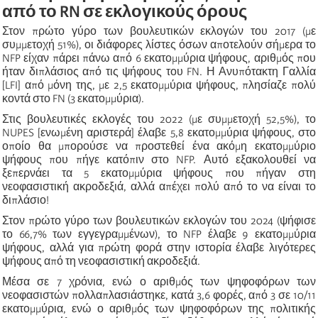
από το RN σε εκλογικούς όρους
Στον πρώτο γύρο των βουλευτικών εκλογών του 2017 (με
συμμετοχή 51%), οι διάφορες λίστες όσων αποτελούν σήμερα το
NFP είχαν πάρει πάνω από 6 εκατομμύρια ψήφους, αριθμός που
ήταν διπλάσιος από τις ψήφους του FN. Η Ανυπότακτη Γαλλία
[LFI] από μόνη της, με 2,5 εκατομμύρια ψήφους, πλησίαζε πολύ
κοντά στο FN (3 εκατομμύρια).
Στις βουλευτικές εκλογές του 2022 (με συμμετοχή 52,5%), το
NUPES [ενωμένη αριστερά] έλαβε 5,8 εκατομμύρια ψήφους, στο
οποίο θα μπορούσε να προστεθεί ένα ακόμη εκατομμύριο
ψήφους που πήγε κατόπιν στο NFP. Αυτό εξακολουθεί να
ξεπερνάει τα 5 εκατομμύρια ψήφους που πήγαν στη
νεοφασιστική ακροδεξιά, αλλά απέχει πολύ από το να είναι το
διπλάσιο!
Στον πρώτο γύρο των βουλευτικών εκλογών του 2024 (ψήφισε
το 66,7% των εγγεγραμμένων), το NFP έλαβε 9 εκατομμύρια
ψήφους, αλλά για πρώτη φορά στην ιστορία έλαβε λιγότερες
ψήφους από τη νεοφασιστική ακροδεξιά.
Μέσα σε 7 χρόνια, ενώ ο αριθμός των ψηφοφόρων των
νεοφασιστών πολλαπλασιάστηκε, κατά 3,6 φορές, από 3 σε 10/11
εκατομμύρια, ενώ ο αριθμός των ψηφοφόρων της πολιτικής