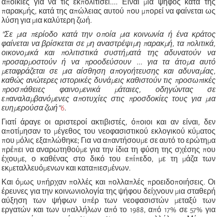
αποικίες για να τις εκπολιτίσει.... Είναι μια ψήφος κατά της
παρακμής, κατά της απώλειας αυτού που μπορεί να φαίνεται ως
λύση για μια καλύτερη ζωή.
"Σε μια περίοδο κατά την οποία μια κοινωνία ή ένα κράτος
φαίνεται να βρίσκεται σε μη αναστρέψιμη παρακμή, τα πολιτικά,
οικονομικά και πολιτιστικά συστήματά της αδυνατούν να
προσαρμοστούν ή να προοδεύσουν ... για τα άτομα αυτό
μεταφράζεται σε μια αίσθηση απογοήτευσης και αδυναμίας,
καθώς ανώτερες ιστορικές δυνάμεις καθιστούν τις προσωπικές
προσπάθειες φαινομενικά μάταιες, οδηγώντας σε
επαναλαμβανόμενες αποτυχίες στις προσδοκίες τους για μια
ευημερούσα ζωή”
6
.
Γιατί άραγε οι αριστεροί ακτιβιστές, όποιοι και αν είναι, δεν
αποτίμησαν το μέγεθος του νεοφασιστικού εκλογικού κύματος
που μόλις εξαπλώθηκε; Για να απαντήσουμε σε αυτό το ερώτημα
πρέπει να αναρωτηθούμε για την ίδια τη φύση της σχέσης που
έχουμε, ο καθένας στο δικό του επίπεδο, με τη μάζα των
εκμεταλλευόμενων και καταπιεσμένων.
Και όμως υπήρχαν πολλές και πολλαπλές προειδοποιήσεις. Οι
έρευνες για την κοινωνιολογία της ψήφου δείχνουν μια σταθερή
αύξηση των ψήφων υπέρ των νεοφασιστών μεταξύ των
εργατών και των υπαλλήλων από το 1988, από 17% σε 57% για