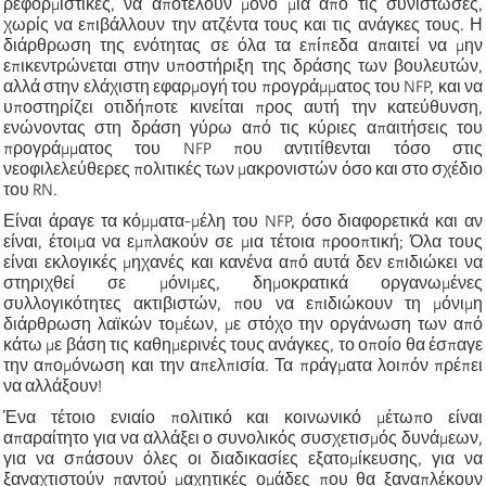
ρεφορμιστικές, να αποτελούν μόνο μία από τις συνιστώσες,
χωρίς να επιβάλλουν την ατζέντα τους και τις ανάγκες τους. Η
διάρθρωση της ενότητας σε όλα τα επίπεδα απαιτεί να μην
επικεντρώνεται στην υποστήριξη της δράσης των βουλευτών,
αλλά στην ελάχιστη εφαρμογή του προγράμματος του NFP, και να
υποστηρίζει οτιδήποτε κινείται προς αυτή την κατεύθυνση,
ενώνοντας στη δράση γύρω από τις κύριες απαιτήσεις του
προγράμματος του NFP που αντιτίθενται τόσο στις
νεοφιλελεύθερες πολιτικές των μακρονιστών όσο και στο σχέδιο
του RN.
Είναι άραγε τα κόμματα-μέλη του NFP, όσο διαφορετικά και αν
είναι, έτοιμα να εμπλακούν σε μια τέτοια προοπτική; Όλα τους
είναι εκλογικές μηχανές και κανένα από αυτά δεν επιδιώκει να
στηριχθεί σε μόνιμες, δημοκρατικά οργανωμένες
συλλογικότητες ακτιβιστών, που να επιδιώκουν τη μόνιμη
διάρθρωση λαϊκών τομέων, με στόχο την οργάνωση των από
κάτω με βάση τις καθημερινές τους ανάγκες, το οποίο θα έσπαγε
την απομόνωση και την απελπισία. Τα πράγματα λοιπόν πρέπει
να αλλάξουν!
Ένα τέτοιο ενιαίο πολιτικό και κοινωνικό μέτωπο είναι
απαραίτητο για να αλλάξει ο συνολικός συσχετισμός δυνάμεων,
για να σπάσουν όλες οι διαδικασίες εξατομίκευσης, για να
ξαναχτιστούν παντού μαχητικές ομάδες που θα ξαναπλέκουν