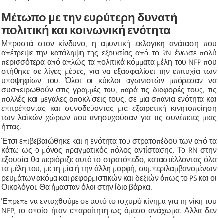
Μέτωπο με την ευρύτερη δυνατή
πολιτική και κοινωνική ενότητα
Μπροστά στον κίνδυνο, η αμυντική εκλογική ανάταση που
απέτρεψε την κατάληψη της εξουσίας από το RN ένωσε πολύ
περισσότερα από απλώς τα πολιτικά κόμματα μέλη του NFP που
στήθηκε σε λίγες μέρες, για να εξασφαλίσει την επιτυχία των
υποψηφίων του. Όλοι οι κύκλοι αγωνιστών μπόρεσαν να
συσπειρωθούν στις γραμμές του, παρά τις διαφορές τους, τις
πολλές και μεγάλες αποκλίσεις τους, σε μια σπάνια ενότητα και
επιτρέποντας και συνοδεύοντας μια εξαιρετική κινητοποίηση
των λαϊκών χώρων που ανησυχούσαν για τις συνέπειες μιας
ήττας.
Έτσι επιβεβαιώθηκε και η ενότητα του στρατοπέδου των από τα
κάτω ως ο μόνος πραγματικός πόλος αντίστασης. Το RN στην
εξουσία θα περιόριζε αυτό το στρατόπεδο, καταστέλλοντας όλα
τα μέλη του, με τη μία ή την άλλη μορφή, συμπεριλαμβανομένων
ρευμάτων ακόμα και ρεφορμιστικών και δεξιών όπως το PS και οι
Οικολόγοι. Θα ήμασταν όλοι στην ίδια βάρκα.
Έπρεπε να ενταχθούμε σε αυτό το ισχυρό κίνημα για τη νίκη του
NFP, το οποίο ήταν απαραίτητη ως άμεσο ανάχωμα. Αλλά δεν