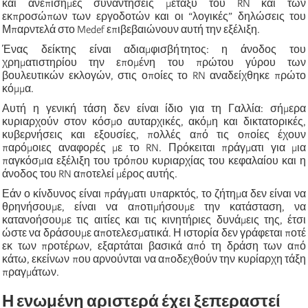
και ανεπίσημες συναντήσεις μεταξύ του RN και των
εκπροσώπων των εργοδοτών και οι “λογικές” δηλώσεις του
Μπαρντελά στο Medef επιβεβαιώνουν αυτή την εξέλιξη.
Ένας δείκτης είναι αδιαμφισβήτητος: η άνοδος του
χρηματιστηρίου την επομένη του πρώτου γύρου των
βουλευτικών εκλογών, στις οποίες το RN αναδείχθηκε πρώτο
κόμμα.
Αυτή η γενική τάση δεν είναι ίδιο για τη Γαλλία: σήμερα
κυριαρχούν στον κόσμο αυταρχικές, ακόμη και δικτατορικές,
κυβερνήσεις και εξουσίες, πολλές από τις οποίες έχουν
παρόμοιες αναφορές με το RN. Πρόκειται πράγματι για μια
παγκόσμια εξέλιξη του τρόπου κυριαρχίας του κεφαλαίου και η
άνοδος του RN αποτελεί μέρος αυτής.
Εάν ο κίνδυνος είναι πράγματι υπαρκτός, το ζήτημα δεν είναι να
θρηνήσουμε, είναι να αποτιμήσουμε την κατάσταση, να
κατανοήσουμε τις αιτίες και τις κινητήριες δυνάμεις της, έτσι
ώστε να δράσουμε αποτελεσματικά. Η ιστορία δεν γράφεται ποτέ
εκ των προτέρων, εξαρτάται βασικά από τη δράση των από
κάτω, εκείνων που αρνούνται να αποδεχθούν την κυρίαρχη τάξη
πραγμάτων.
Η ενωμένη αριστερά έχει ξεπεραστεί