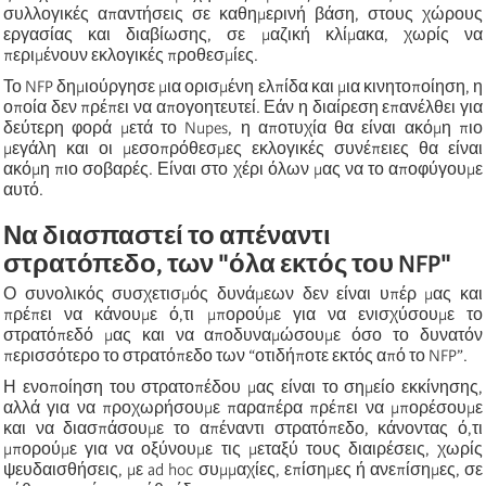
συλλογικές απαντήσεις σε καθημερινή βάση, στους χώρους
εργασίας και διαβίωσης, σε μαζική κλίμακα, χωρίς να
περιμένουν εκλογικές προθεσμίες.
Το NFP δημιούργησε μια ορισμένη ελπίδα και μια κινητοποίηση, η
οποία δεν πρέπει να απογοητευτεί. Εάν η διαίρεση επανέλθει για
δεύτερη φορά μετά το Nupes, η αποτυχία θα είναι ακόμη πιο
μεγάλη και οι μεσοπρόθεσμες εκλογικές συνέπειες θα είναι
ακόμη πιο σοβαρές. Είναι στο χέρι όλων μας να το αποφύγουμε
αυτό.
Να διασπαστεί το απέναντι
στρατόπεδο, των "όλα εκτός του NFP"
Ο συνολικός συσχετισμός δυνάμεων δεν είναι υπέρ μας και
πρέπει να κάνουμε ό,τι μπορούμε για να ενισχύσουμε το
στρατόπεδό μας και να αποδυναμώσουμε όσο το δυνατόν
περισσότερο το στρατόπεδο των “οτιδήποτε εκτός από το NFP”.
Η ενοποίηση του στρατοπέδου μας είναι το σημείο εκκίνησης,
αλλά για να προχωρήσουμε παραπέρα πρέπει να μπορέσουμε
και να διασπάσουμε το απέναντι στρατόπεδο, κάνοντας ό,τι
μπορούμε για να οξύνουμε τις μεταξύ τους διαιρέσεις, χωρίς
ψευδαισθήσεις, με ad hoc συμμαχίες, επίσημες ή ανεπίσημες, σε