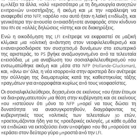
εμπλέξει τα άλλα, πολύ περισσότερο με τη δημιουργία ανοιχτών
επιτροπών υποστήριξης, ή ακόμη και με την παράλειψη να
αναφερθεί στο NFP, παρόλο που αυτό ήταν η λαϊκή επιδίωξη, και
γενικότερα την απουσία οποιασδήποτε αναφοράς στον κίνδυνο
του RN σε πολλές δηλώσεις πίστης και σε διακηρύξεις.
Ενώ η οικοδόμηση της LFI επέτρεψε να εκφραστεί σε μαζική
κλίμακα μια πολιτική απάντηση στον νεοφιλελευθερισμό και
επαναπροσδιόρισε τον συσχετισμό δυνάμεων στο εσωτερικό
της αριστεράς, το PS βγήκε αναζωογονημένο από τα τελευταία
επεισόδια, με μια αναβίωση του σοσιαλφιλελευθερισμού που
ενσωματώθηκε ακόμη και μέσα στο NFP (Hollande-Glucksman),
και, πάνω απ' όλα, η νέα ισορροπία στην αριστερά δεν ανέτρεψε
την σύλληψη της διαμαρτυρίας κατά της καθεστηκυίας τάξης
πραγμάτων για απορροφάται κυρίως από τους νεοφασίστες.
Οι σοσιαλφιλελεύθεροι, διχασμένοι σε εκείνους που ήταν έτοιμοι
να διαπραγματευτούν μια θέση στην κυβέρνηση και σε εκείνους
που πιστεύουν ότι μόνο το NFP μπορεί να τους δώσει τη
δυνατότητα να ανασυγκροτηθούν, διαγράφοντας τις
κυβερνητικές τους πολιτικές των τελευταίων 30 ετών,
προετοιμάζονται ήδη για τις προεδρικές εκλογές, με κάθε ομάδα
να επιδιώκει να εκτοξεύσει έναν υποψήφιο που θα μπορούσε να
περάσει στον δεύτερο γύρο μπροστά από την LFI.