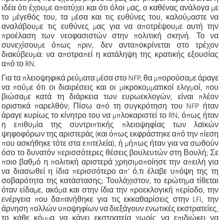
ιδέα ότι έχουμε αποτύχει και ότι όλοι μας, ο καθένας ανάλογα με
το μέγεθός του, τα μέσα και τις ευθύνες του, καλούμαστε να
αναλάβουμε τις ευθύνες μας για να αποτρέψουμε αυτή την
προέλαση των νεοφασιστών στην πολιτική σκηνή. Το να
συνεχίσουμε όπως πριν, δεν ανταποκρίνεται στο τρέχον
διακύβευμα: να αποτραπεί η κατάληψη της κρατικής εξουσίας
από το RN.
Για τα πλειοψηφικά ρεύματα μέσα στο NFP, θα μπορούσαμε άραγε
να πούμε ότι οι διαιρέσεις και οι μικροκομματικοί ελιγμοί, που
βιώσαμε κατά τη διάρκεια των ευρωεκλογών, είναι πλέον
οριστικά παρελθόν; Πίσω από τη συγκρότηση του NFP ήταν
άραγε κυρίως το κίνητρο του να μπλοκαριστεί το RN, όπως ήταν
η επιθυμία της συντριπτικής πλειοψηφίας των λαϊκών
ψηφοφόρων της αριστεράς (και όπως εκφράστηκε από την πίεση
που ασκήθηκε τότε στα επιτελεία), ή μήπως ήταν για να σωθούν
όσο το δυνατόν περισσότερες θέσεις βουλευτών στη Βουλή; Σε
ποιο βαθμό η πολιτική αριστερά χρησιμοποίησε την απειλή για
να διασωθεί η ίδια περισσότερο απ' ό,τι έλαβε υπόψη της τη
σοβαρότητα της κατάστασης; Τουλάχιστον, το ερώτημα τίθεται
όταν είδαμε, ακόμα και στην ίδια την προεκλογική περίοδο, την
ενέργεια που δαπανήθηκε για τις εκκαθαρίσεις στην LFI, την
άρνηση πολλών υποψηφίων να διεξάγουν ενωτικές εκστρατείες,
το κάθε κόμμα να κάνει εκστρατεία χωρίς να επιδιώκει να