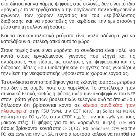
στα δίκτυα και να πάρεις ψήφους στις εκλογές δεν είναι το ίδιο
πράγμα με το να εργάζεσαι για την οργάνωση των καθημερινών
αγώνων, των χώρων εργασίας και του περιβάλλοντος
διαβίωσης και να προσπαθείς να κερδίσεις την εμπιστοσύνη
μέσα από τη συλλογική δράση.
Και τα αντικαπιταλιστικά ρεύματα είναι πολύ αδύναμα για να
καταλάβουν αποτελεσματικά αυτό το χώρο.
Στους τομείς όπου είναι παρόντα, τα συνδικάτα είναι πολύ πιο
κοντά στους εργαζόμενους, γεγονός που εξηγεί και τις
αντιδράσεις που είδαμε, τις εκκλήσεις για ψηφοφορία και τις
διάφορες θέσεις που υιοθετήθηκαν: οι ηγέτες τους γνωρίζουν
την πίεση της νεοφασιστικής ψήφου στους χώρους εργασίας.
Τα συνδικάτα κινητοποιήθηκαν για τις εκλογές του 2024 με τρόπο
που δεν είχε συμβεί ποτέ στο παρελθόν. Το αποτέλεσμα ήταν
συνολικά θετικό, καθώς η ψήφος υπέρ των υποψηφίων του NFP
στον πρώτο γύρο των βουλευτικών εκλογών από τα άτομα που
δήλωσαν ότι βρίσκονται κοντά σε
κάποιο συνδικάτο ήταν
πλειοψηφική
στην FSU (76%), την CGT (61%), τη Solidaires (52%),
πρώτη στην FO (37%), στην CFDT ( 35%... αν και 29% για τους
μακρονιστές). Η ψήφος για το RN παραμένει υψηλή, 17% για
όσους βρίσκονται κοντά στις CFDT, CGT και Solidaires, 27% για την
FO και 26% για την UNSA, η οποία ωστόσο κάλεσε να ηττηθεί το