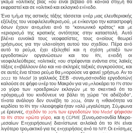
γκάμα πολιτικής βίας που είναι βέβαιο ότι κάποια στιγμή θα
εκφραστεί και σε πολιτικό και εκλογικό επίπεδο.
Ένα τμήμα
της αστικής τάξης τάσσεται υπέρ μιας ελευθεριακής
εξέλιξης του νεοφιλελευθερισμού, με επίκεντρο την καταστροφή
όσων έχουν απομείνει από το "κοινωνικό κράτος" και με
περιορισμό της κρατικής οντότητας στην καταστολή. Αυτό
βλέπει ευνοϊκά τους νεοφασίστες, τους οποίους θεωρεί
χρήσιμους για την υλοποίηση αυτού του σχεδίου. Πέρα από
αυτό το ρεύμα, έχει εξελιχθεί και η σχέση μεταξύ των
εργοδοτικών οργανώσεων και του RN, επειδή οι
νεοφιλελεύθερες πολιτικές που στρέφονται ενάντια στις λαϊκές
τάξεις επιβάλλουν όλο και πιο σκληρές ταξικές συγκρούσεις, και
σε αυτές ένα τέτοιο ρεύμα θα μπορούσε να φανεί χρήσιμο. Αν το
2022 το Medef [ο γαλλικός ΣΕΒ -συνομοσπονδία εργοδοτών]
καλούσε σε ψήφο υπέρ του Μακρόν για να μπλοκάρει το FN στον
2ο γύρο των προεδρικών εκλογών με το σκεπτικό ότι το
πρόγραμμά του κινδύνευε να βάλει τη χώρα "σε αδιέξοδο",
τίποτα ανάλογο δεν συνέβη το 2024, όταν η πιθανότητα να
κερδίσει το RN την πλειοψηφία ήταν πολύ μεγαλύτερη. Σύμφωνα
με έρευνες,
σχεδόν το 20% των εργοδοτών του Medef ψήφισαν
το RN στον πρώτο γύρο
, και η CGPME [Συνομοσπονδία Μικρο-
μεσαίων Επιχειρήσεων] διαπίστωνε απλοϊκά ότι το RN είναι
λιγότερο τρομακτικό για τις επιχειρήσεις από το NFP. Οι επίσημες