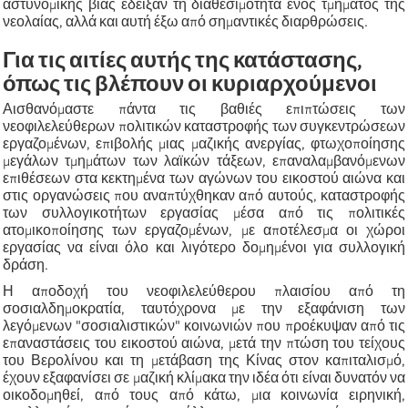
αστυνομικής βίας έδειξαν τη διαθεσιμότητα ενός τμήματος της
νεολαίας, αλλά και αυτή έξω από σημαντικές διαρθρώσεις.
Για τις αιτίες αυτής της κατάστασης,
όπως τις βλέπουν οι κυριαρχούμενοι
Αισθανόμαστε πάντα τις βαθιές επιπτώσεις των
νεοφιλελεύθερων πολιτικών καταστροφής των συγκεντρώσεων
εργαζομένων, επιβολής μιας μαζικής ανεργίας, φτωχοποίησης
μεγάλων τμημάτων των λαϊκών τάξεων, επαναλαμβανόμενων
επιθέσεων στα κεκτημένα των αγώνων του εικοστού αιώνα και
στις οργανώσεις που αναπτύχθηκαν από αυτούς, καταστροφής
των συλλογικοτήτων εργασίας μέσα από τις πολιτικές
ατομικοποίησης των εργαζομένων, με αποτέλεσμα οι χώροι
εργασίας να είναι όλο και λιγότερο δομημένοι για συλλογική
δράση.
Η αποδοχή του νεοφιλελεύθερου πλαισίου από τη
σοσιαλδημοκρατία, ταυτόχρονα με την εξαφάνιση των
λεγόμενων "σοσιαλιστικών" κοινωνιών που προέκυψαν από τις
επαναστάσεις του εικοστού αιώνα, μετά την πτώση του τείχους
του Βερολίνου και τη μετάβαση της Κίνας στον καπιταλισμό,
έχουν εξαφανίσει σε μαζική κλίμακα την ιδέα ότι είναι δυνατόν να
οικοδομηθεί, από τους από κάτω, μια κοινωνία ειρηνική,