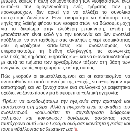
μέτωπο, καθώς η απλή δαιμονοποίηση των νεοφασιστών, ενώ
επιτρέπει την ομογενοποίηση ενός τμήματος των μη
προνομιούχων, δεν αρκεί για να αλλάξει το συνολικό
συσχετισμό δυνάμεων. Είναι απαραίτητο να δράσουμε στις
πηγές της λαϊκής ψήφου των νεοφασιστών, να δώσουμε μάχη
για το δικαίωμα στην ελεύθερη μετακίνηση, επειδή η
μετανάστευση είναι καλό για την κοινωνία και δεν αποτελεί
πρόβλημα, να αντιταχθούμε στις αντιλήψεις περί κοσμικότητας
που εμπεριέχουν καταπιέσεις και αποκλεισμούς, να
υπερασπιστούμε τη διεθνή αλληλεγγύη, τις κοινωνικές
πολιτικές, τις δημόσιες υπηρεσίες κ.λπ. και να επανασυνδεθούμε
με αυτά τα τμήματα των εργαζομένων τάξεων στη βάση των
αναγκών, χωρίς παραχωρήσεις επί της ουσίας.
Πώς μπορούν οι εκμεταλλευόμενοι και οι καταπιεσμένοι να
αντισταθούν σε αυτό το πνεύμα της εποχής, να αποφύγουν την
καταστροφή και να ξαναχτίσουν ένα συλλογικό χειραφετητικό
σχέδιο, να ξαναχτίσουν μια διαφορετική πολιτική ηγεμονία;
“
Πρέπει να οικοδομήσουμε την ηγεμονία στην αριστερά και
ταυτόχρονα στη χώρα. Αλλά η ηγεμονία είναι το αντίθετο του
αποκλεισμού: προϋποθέτει τη συγκέντρωση διάφορων
πολιτικών και κοινωνικών δυνάμεων, ασκώντας τους
ταυτόχρονα αυτό που ο Γκράμσι ονόμασε ικανότητα ηγεσίας και
τους επιβάλλοντας τις θεματικές μας”
8
.