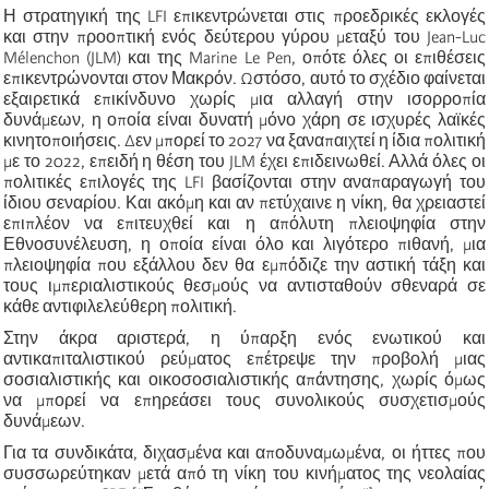
Η στρατηγική της LFI επικεντρώνεται στις προεδρικές εκλογές
και στην προοπτική ενός δεύτερου γύρου μεταξύ του Jean-Luc
Mélenchon (JLM) και της Marine Le Pen, οπότε όλες οι επιθέσεις
επικεντρώνονται στον Μακρόν. Ωστόσο, αυτό το σχέδιο φαίνεται
εξαιρετικά επικίνδυνο χωρίς μια αλλαγή στην ισορροπία
δυνάμεων, η οποία είναι δυνατή μόνο χάρη σε ισχυρές λαϊκές
κινητοποιήσεις. Δεν μπορεί το 2027 να ξαναπαιχτεί η ίδια πολιτική
με το 2022, επειδή η θέση του JLM έχει επιδεινωθεί. Αλλά όλες οι
πολιτικές επιλογές της LFI βασίζονται στην αναπαραγωγή του
ίδιου σεναρίου. Και ακόμη και αν πετύχαινε η νίκη, θα χρειαστεί
επιπλέον να επιτευχθεί και η απόλυτη πλειοψηφία στην
Εθνοσυνέλευση, η οποία είναι όλο και λιγότερο πιθανή, μια
πλειοψηφία που εξάλλου δεν θα εμπόδιζε την αστική τάξη και
τους ιμπεριαλιστικούς θεσμούς να αντισταθούν σθεναρά σε
κάθε αντιφιλελεύθερη πολιτική.
Στην άκρα αριστερά, η ύπαρξη ενός ενωτικού και
αντικαπιταλιστικού ρεύματος επέτρεψε την προβολή μιας
σοσιαλιστικής και οικοσοσιαλιστικής απάντησης, χωρίς όμως
να μπορεί να επηρεάσει τους συνολικούς συσχετισμούς
δυνάμεων.
Για τα συνδικάτα, διχασμένα και αποδυναμωμένα, οι ήττες που
συσσωρεύτηκαν μετά από τη νίκη του κινήματος της νεολαίας