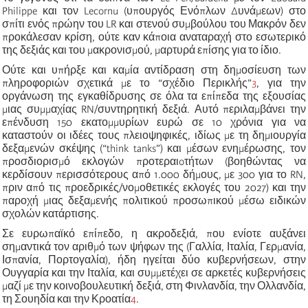
Philippe και τον Lecornu (υπουργός Ενόπλων Δυνάμεων) στο
σπίτι ενός πρώην του LR και στενού συμβούλου του Μακρόν δεν
προκάλεσαν κρίση, ούτε καν κάποια αναταραχή στο εσωτερικό
της δεξιάς και του μακρονισμού, μαρτυρά επίσης για το ίδιο.
Ούτε και υπήρξε και καμία αντίδραση στη δημοσίευση των
πληροφοριών σχετικά με το “σχέδιο Περικλής”
3
, για την
οργάνωση της εγκαθίδρυσης σε όλα τα επίπεδα της εξουσίας
μιας συμμαχίας RN/συντηρητική δεξιά. Αυτό περιλαμβάνει την
επένδυση 150 εκατομμυρίων ευρώ σε 10 χρόνια για να
καταστούν οι ιδέες τους πλειοψηφικές, ιδίως με τη δημιουργία
δεξαμενών σκέψης (“think tanks”) και μέσων ενημέρωσης, τον
προσδιορισμό εκλογών προτεραιoτήτων (βοηθώντας να
κερδίσουν περισσότερους από 1.000 δήμους, με 300 για το RN,
πριν από τις προεδρικές/νομοθετικές εκλογές του 2027) και την
παροχή μιας δεξαμενής πολιτικού προσωπικού μέσω ειδικών
σχολών κατάρτισης.
Σε ευρωπαϊκό επίπεδο, η ακροδεξιά, που ενίοτε αυξάνει
σημαντικά τον αριθμό των ψήφων της (Γαλλία, Ιταλία, Γερμανία,
Ισπανία, Πορτογαλία), ήδη ηγείται δύο κυβερνήσεων, στην
Ουγγαρία και την Ιταλία, και συμμετέχει σε αρκετές κυβερνήσεις
μαζί με την κοινοβουλευτική δεξιά, στη Φινλανδία, την Ολλανδία,
τη Σουηδία και την Κροατία
4
.