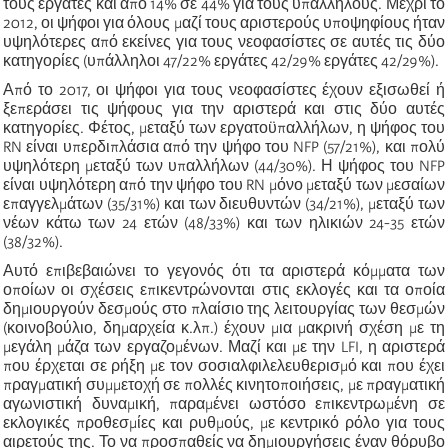
τους εργάτες και από 14% σε 44% για τους υπαλλήλους. Μέχρι το
2012, οι ψήφοι για όλους μαζί τους αριστερούς υποψηφίους ήταν
υψηλότερες από εκείνες για τους νεοφασίστες σε αυτές τις δύο
κατηγορίες (υπάλληλοι 47/22% εργάτες 42/29% εργάτες 42/29%).
Από το 2017, οι ψήφοι για τους νεοφασίστες έχουν εξισωθεί ή
ξεπεράσει τις ψήφους για την αριστερά και στις δύο αυτές
κατηγορίες. Φέτος, μεταξύ των εργατοϋπαλλήλων, η ψήφος του
RN είναι υπερδιπλάσια από την ψήφο του NFP (57/21%), και πολύ
υψηλότερη μεταξύ των υπαλλήλων (44/30%). Η ψήφος του NFP
είναι υψηλότερη από την ψήφο του RN μόνο μεταξύ των μεσαίων
επαγγελμάτων (35/31%) και των διευθυντών (34/21%), μεταξύ των
νέων κάτω των 24 ετών (48/33%) και των ηλικιών 24-35 ετών
(38/32%).
Αυτό επιβεβαιώνει το γεγονός ότι τα αριστερά κόμματα των
οποίων οι σχέσεις επικεντρώνονται στις εκλογές και τα οποία
δημιουργούν δεσμούς στο πλαίσιο της λειτουργίας των θεσμών
(κοινοβούλιο, δημαρχεία κ.λπ.) έχουν μια μακρινή σχέση με τη
μεγάλη μάζα των εργαζομένων. Μαζί και με την LFI, η αριστερά
που έρχεται σε ρήξη με τον σοσιαλφιλελευθερισμό και που έχει
πραγματική συμμετοχή σε πολλές κινητοποιήσεις, με πραγματική
αγωνιστική δυναμική, παραμένει ωστόσο επικεντρωμένη σε
εκλογικές προθεσμίες και ρυθμούς, με κεντρικό ρόλο για τους
αιρετούς της. Το να προσπαθείς να δημιουργήσεις έναν θόρυβο