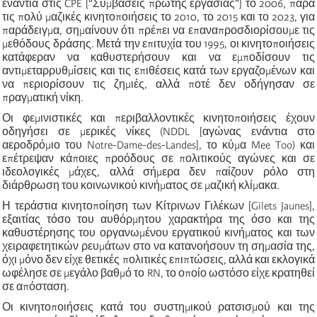
ενάντια στις CPE [“Συμβάσεις πρώτης εργασίας”] το 2006, παρά
τις πολύ μαζικές κινητοποιήσεις το 2010, το 2015 και το 2023, για
παράδειγμα, σημαίνουν ότι πρέπει να επαναπροσδιορίσουμε τις
μεθόδους δράσης. Μετά την επιτυχία του 1995, οι κινητοποιήσεις
κατάφεραν να καθυστερήσουν και να εμποδίσουν τις
αντιμεταρρυθμίσεις και τις επιθέσεις κατά των εργαζομένων και
να περιορίσουν τις ζημιές, αλλά ποτέ δεν οδήγησαν σε
πραγματική νίκη.
Οι φεμινιστικές και περιβαλλοντικές κινητοποιήσεις έχουν
οδηγήσει σε μερικές νίκες (NDDL [αγώνας ενάντια στο
αεροδρόμιο του
Notre-Dame-des-Landes]
, το κύμα Mee Too) και
επέτρεψαν κάποιες προόδους σε πολιτικούς αγώνες και σε
ιδεολογικές μάχες, αλλά σήμερα δεν παίζουν ρόλο στη
διάρθρωση του κοινωνικού κινήματος σε μαζική κλίμακα.
Η τεράστια κινητοποίηση των Κίτρινων Γιλέκων [Gilets Jaunes],
εξαιτίας τόσο του αυθόρμητου χαρακτήρα της όσο και της
καθυστέρησης του οργανωμένου εργατικού κινήματος και των
χειραφετητικών ρευμάτων στο να κατανοήσουν τη σημασία της,
όχι μόνο δεν είχε θετικές πολιτικές επιπτώσεις, αλλά και εκλογικά
ωφέλησε σε μεγάλο βαθμό το RN, το οποίο ωστόσο είχε κρατηθεί
σε απόσταση.
Οι κινητοποιήσεις κατά του συστημικού ρατσισμού και της