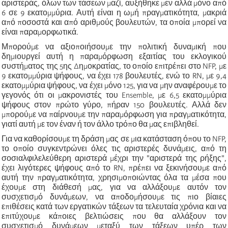
αριστεράς, όλων των τάσεων μαζί, αυξήθηκε μεν αλλά μόνο από
6 σε 9 εκατομμύρια. Αυτή είναι η ωμή πραγματικότητα, μακριά
από ποσοστά και από αριθμούς βουλευτών, τα οποία μπορεί να
είναι παραμορφωτικά.
Μπορούμε να αξιοποιήσουμε την πολιτική δυναμική που
δημιουργεί αυτή η παραμόρφωση εξαιτίας του εκλογικού
συστήματος της 5ης Δημοκρατίας, το οποίο επιτρέπει στο NFP, με
9 εκατομμύρια ψήφους, να έχει 178 βουλευτές, ενώ το RN, με 9,4
εκατομμύρια ψήφους, να έχει μόνο 125, για να μην αναφέρουμε το
γεγονός ότι οι μακρονιστές του Ensemble, με 6,5 εκατομμύρια
ψήφους στον πρώτο γύρο, πήραν 150 βουλευτές. Αλλά δεν
μπορούμε να παίρνουμε την παραμόρφωση για πραγματικότητα,
γιατί αυτή με τον έναν ή τον άλλο τρόπο θα μας επιβληθεί.
Για να καθορίσουμε τη δράση μας σε μια κατάσταση όπου το NFP,
το οποίο συγκεντρώνει όλες τις αριστερές δυνάμεις, από τη
σοσιαλφιλελεύθερη αριστερά μέχρι την "αριστερά της ρήξης",
έχει λιγότερες ψήφους από το RN, πρέπει να ξεκινήσουμε από
αυτή την πραγματικότητα, χρησιμοποιώντας όλα τα μέσα που
έχουμε στη διάθεσή μας, για να αλλάξουμε αυτόν τον
συσχετισμό δυνάμεων, να αποδομήσουμε τις πιο βίαιες
επιθέσεις κατά των εργατικών τάξεων τα τελευταία χρόνια και να
επιτύχουμε κάποιες βελτιώσεις που θα αλλάξουν τον
συσχετισμό δυνάμεων μεταξύ των τάξεων υπέρ των