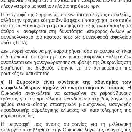
Συμφωνίας επιβεβαιώνει την ιδέα ότι η Ουκρανία δεν θα μπορεί
πλέον να χρησιμοποιεί τον πλούτο της όπως πριν.
Η υπογραφή της Συμφωνίας υποκινείται από λόγους ασφαλείας,
αλλά στην πραγματικότητα δεν θα φέρει τίποτα χρήσιμο σε αυτόν
τον τομέα. Η υπόσχεση στρατιωτικής στήριξης είναι απατηλή (το
άρθρο VI αναφέρεται στη δυνατότητα μεταφοράς όπλων με
συνυπολογισμό του κόστους τους ως συνεισφορά κεφαλαίου
από τις ΗΠΑ).
Δεν μπορεί κανείς να μην παρατηρήσει πόσο επιφυλακτική είναι
η διατύπωση σε σχέση με τον ρωσο-ουκρανικό πόλεμο: δεν
αναφέρεται καν η αναγνώριση της συμβολής της Ουκρανίας στη
διατήρηση της διεθνούς ειρήνης με την αντιμετώπιση της
ρωσικής επιθετικότητας.
5) Η Συμφωνία είναι συνέπεια της αδυναμίας των
νεοφιλελεύθερων αρχών να κινητοποιήσουν πόρους.
Η
Ουκρανία αναγκάζεται να καταφεύγει σε ριψοκίνδυνους
τρόπους για την προσέλκυση επενδύσεων ακριβώς λόγω του
φόβου εθνικοποίησης στρατηγικών βιομηχανιών, εισαγωγής
προοδευτικής φορολογικής κλίμακας και καταπολέμησης της
παραοικονομίας.
Η υπογραφή μιας άνισης συμφωνίας για τη μελλοντική
συνεργασία επιβλήθηκε στην Ουκρανία λόγω της ανάγκης της