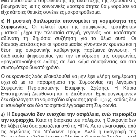
Μια προσπάθεια συμφιλίωσης της ανάπτυξης της εξορυκτικής
βιομηχανίας με τις κοινωνικές προτεραιότητες θα μπορούσε να
είχε κάποιες θετικές συνέπειες μακροπρόθεσμα.
3) Η μυστική διπλωματία υπονομεύει τη νομιμότητα της
Συμφωνίας.
Οι τελικοί όροι της συμφωνίας κρατήθηκαν
μυστικοί μέχρι την τελευταία στιγμή, γεγονός που κατέστησε
αδύνατη τη δημόσια συζήτηση για το θέμα αυτό. Οι
διαπραγματεύσεις και οι προετοιμασίες γίνονταν εν κρυπτώ και η
θέση της ουκρανικής κυβέρνησης παρέμεινε άγνωστη. Η
διαδικασία ψηφοφορίας για την επικύρωση της συμφωνίας
πραγματοποιήθηκε επίσης σε ένα κλίμα αδιαφάνειας και στο
συντομότερο δυνατό χρόνο.
Ο ουκρανικός λαός εξακολουθεί να μην έχει πλήρη ενημέρωση
σχετικά με τα παραρτήματα της Συμφωνίας (τη λεγόμενη
Συμφωνία Περιορισμένης Εταιρικής Σχέσης). Η Κύρια
Επιστημονική Διεύθυνση και η Διεύθυνση Εμπειρογνωμόνων
δεν αξιολόγησε το νομοσχέδιο κύρωσης (αριθ. 0309), καθώς δεν
επισυνάφθηκαν όλα τα σχετικά έγγραφα στη Συμφωνία.
4) Η Συμφωνία δεν ενισχύει την ασφάλεια, ενώ περιορίζει
την κυριαρχία.
Κατά τη διάρκεια του πολέμου, η Ουκρανία δεν
θα λάβει όλα όσα χρειάζεται από τις ΗΠΑ. Αυτό είναι σαφές από
τις δηλώσεις του Ντόναλντ Τραμπ. Αλλά η υπογραφή της