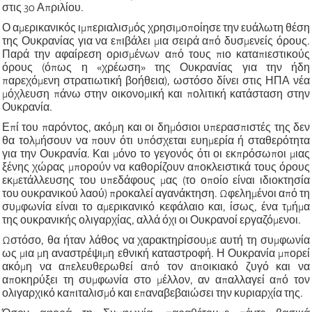
στις 30 Απριλίου.
Ο αμερικανικός ιμπεριαλισμός χρησιμοποίησε την ευάλωτη θέση
της Ουκρανίας για να επιβάλει μια σειρά από δυσμενείς όρους.
Παρά την αφαίρεση ορισμένων από τους πιο καταπιεστικούς
όρους (όπως η «χρέωση» της Ουκρανίας για την ήδη
παρεχόμενη στρατιωτική βοήθεια), ωστόσο δίνει στις ΗΠΑ νέα
μόχλευση πάνω στην οικονομική και πολιτική κατάσταση στην
Ουκρανία.
Επί του παρόντος, ακόμη και οι δημόσιοι υπερασπιστές της δεν
θα τολμήσουν να πουν ότι υπόσχεται ευημερία ή σταθερότητα
για την Ουκρανία. Και μόνο το γεγονός ότι οι εκπρόσωποι μιας
ξένης χώρας μπορούν να καθορίζουν αποκλειστικά τους όρους
εκμετάλλευσης του υπεδάφους μας (το οποίο είναι ιδιοκτησία
του ουκρανικού λαού) προκαλεί αγανάκτηση. Ωφελημένοι από τη
συμφωνία είναι το αμερικανικό κεφάλαιο και, ίσως, ένα τμήμα
της ουκρανικής ολιγαρχίας, αλλά όχι οι Ουκρανοί εργαζόμενοι.
Ωστόσο, θα ήταν λάθος να χαρακτηρίσουμε αυτή τη συμφωνία
ως μια μη αναστρέψιμη εθνική καταστροφή. Η Ουκρανία μπορεί
ακόμη να απελευθερωθεί από τον αποικιακό ζυγό και να
αποκηρύξει τη συμφωνία στο μέλλον, αν απαλλαγεί από τον
ολιγαρχικό καπιταλισμό και επαναβεβαιώσει την κυριαρχία της.