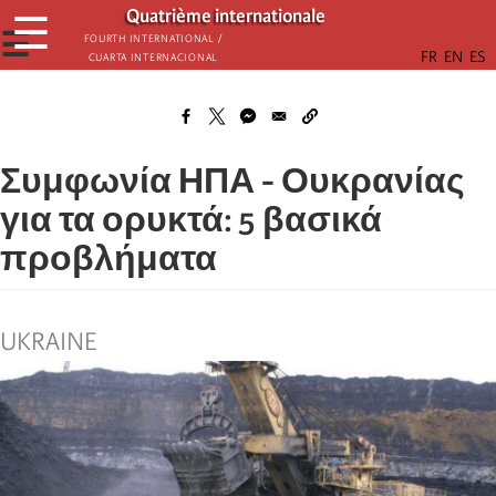
Παράκαμψη
Quatrième internationale
☰
προς
☰
Fourth International /
Cuarta Internacional
το
κυρίως
περιεχόμενο
Συμφωνία ΗΠΑ - Ουκρανίας
για τα ορυκτά: 5 βασικά
προβλήματα
UKRAINE