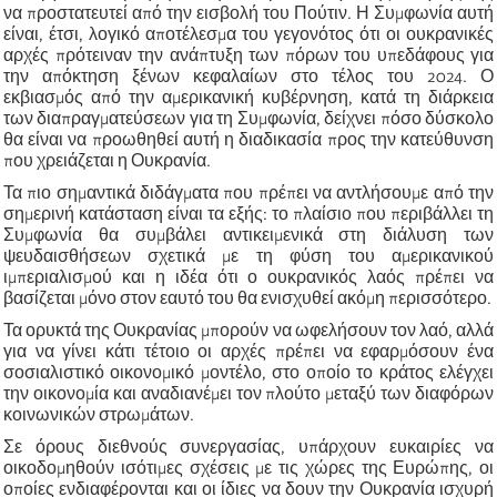
να προστατευτεί από την εισβολή του Πούτιν. Η Συμφωνία αυτή
είναι, έτσι, λογικό αποτέλεσμα του γεγονότος ότι οι ουκρανικές
αρχές πρότειναν την ανάπτυξη των πόρων του υπεδάφους για
την απόκτηση ξένων κεφαλαίων στο τέλος του 2024. Ο
εκβιασμός από την αμερικανική κυβέρνηση, κατά τη διάρκεια
των διαπραγματεύσεων για τη Συμφωνία, δείχνει πόσο δύσκολο
θα είναι να προωθηθεί αυτή η διαδικασία προς την κατεύθυνση
που χρειάζεται η Ουκρανία.
Τα πιο σημαντικά διδάγματα που πρέπει να αντλήσουμε από την
σημερινή κατάσταση είναι τα εξής: το πλαίσιο που περιβάλλει τη
Συμφωνία θα συμβάλει αντικειμενικά στη διάλυση των
ψευδαισθήσεων σχετικά με τη φύση του αμερικανικού
ιμπεριαλισμού και η ιδέα ότι ο ουκρανικός λαός πρέπει να
βασίζεται μόνο στον εαυτό του θα ενισχυθεί ακόμη περισσότερο.
Τα ορυκτά της Ουκρανίας μπορούν να ωφελήσουν τον λαό, αλλά
για να γίνει κάτι τέτοιο οι αρχές πρέπει να εφαρμόσουν ένα
σοσιαλιστικό οικονομικό μοντέλο, στο οποίο το κράτος ελέγχει
την οικονομία και αναδιανέμει τον πλούτο μεταξύ των διαφόρων
κοινωνικών στρωμάτων.
Σε όρους διεθνούς συνεργασίας, υπάρχουν ευκαιρίες να
οικοδομηθούν ισότιμες σχέσεις με τις χώρες της Ευρώπης, οι
οποίες ενδιαφέρονται και οι ίδιες να δουν την Ουκρανία ισχυρή