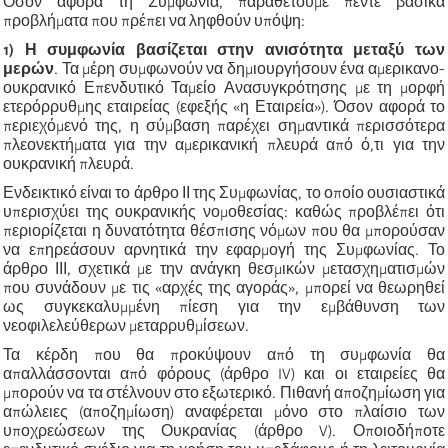
Όσον αφορά τη Συμφωνία, παραθέτουμε πέντε βασικά
προβλήματα που πρέπει να ληφθούν υπόψη:
1) Η συμφωνία βασίζεται στην ανισότητα μεταξύ των
μερών
. Τα μέρη συμφωνούν να δημιουργήσουν ένα αμερικανο-
ουκρανικό Επενδυτικό Ταμείο Ανασυγκρότησης με τη μορφή
ετερόρρυθμης εταιρείας (εφεξής «η Εταιρεία»). Όσον αφορά το
περιεχόμενό της, η σύμβαση παρέχει σημαντικά περισσότερα
πλεονεκτήματα για την αμερικανική πλευρά από ό,τι για την
ουκρανική πλευρά.
Ενδεικτικό είναι το άρθρο ΙΙ της Συμφωνίας, το οποίο ουσιαστικά
υπερισχύει της ουκρανικής νομοθεσίας: καθώς προβλέπει ότι
περιορίζεται η δυνατότητα θέσπισης νόμων που θα μπορούσαν
να επηρεάσουν αρνητικά την εφαρμογή της Συμφωνίας. Το
άρθρο ΙΙΙ, σχετικά με την ανάγκη θεσμικών μετασχηματισμών
που συνάδουν με τις «αρχές της αγοράς», μπορεί να θεωρηθεί
ως συγκεκαλυμμένη πίεση για την εμβάθυνση των
νεοφιλελεύθερων μεταρρυθμίσεων.
Τα κέρδη που θα προκύψουν από τη συμφωνία θα
απαλλάσσονται από φόρους (άρθρο IV) και οι εταιρείες θα
μπορούν να τα στέλνουν στο εξωτερικό. Πιθανή αποζημίωση για
απώλειες (αποζημίωση) αναφέρεται μόνο στο πλαίσιο των
υποχρεώσεων της Ουκρανίας (άρθρο V). Οποιοδήποτε