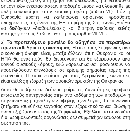
επενδυτικό σχέδιο για τη χρήση του υπεδάφους ή τη λειτουργία
σημαντικών εγκαταστάσεων υποδομής μπορεί να υλοποιηθεί με
απλή κοινοποίηση στην εταιρική σχέση (άρθρο VII). Εάν η
Ουκρανία πρέπει να εκπληρώσει ορισμένες πρόσθετες
υποχρεώσεις της έναντι της ΕΕ, τα μέρη της Συμφωνίας πρέπει
να διεξάγουν «διαβουλεύσεις και διαπραγματεύσεις καλής
πίστης» για να τις λάβουν υπόψη τους (άρθρα VII, VIII).
2) Το προτεινόμενο μοντέλο θα οδηγήσει σε περαιτέρω
πρωτοκαθεδρία της οικονομίας
. Η ουσία της Συμφωνίας από
οικονομική άποψη είναι, μεταξύ άλλων, ότι η Ουκρανία και οι
ΗΠΑ θα αναζητούν, θα διερευνούν και θα εξορύσσουν από
κοινού φυσικούς πόρους, ενώ παράλληλα θα προσπαθούν να
προσελκύσουν επενδύσεις σε κρίσιμης σημασίας τομείς της
οικονομίας. Η κύρια εστίαση για τους Αμερικάνους επενδυτές
είναι απλώς η εξόρυξη των φυσικών ορυκτών της Ουκρανίας.
Αυτό θα ωθήσει σε δεύτερη μοίρα τις δυνατότητες αμοιβαία
επωφελούς συνεργασίας στην ανοικοδόμηση των υποδομών ή
στην ανάπτυξη τεχνολογιών υψηλής τεχνολογίας. Τα κοινωνικά
ζητήματα (συνθήκες εργασίας στον εξορυκτικό τομέα, βιώσιμη
ανάπτυξη) έμειναν εκτός της Συμφωνίας. Εξάλλου, τα συνδικάτα
ή οι περιβαλλοντικές οργανώσεις δεν συμμετείχαν καθόλου στη
συζήτησή της.