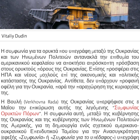
Vitaliy Dudin
Η συμφωνία για τα ορυκτά που υπεγράφη μεταξύ της Ουκρανίας
και των Ηνωμένων Πολιτειών αντανακλά την επιθυμία του
αμερικανικού κεφαλαίου να αποκτήσει απρόσκοπτη πρόσβαση
στους ορυκτούς πόρους της Ουκρανίας. Επίσης προσφέρει στις
ΗΠΑ και νέους μοχλούς επί της οικονομικής και πολιτικής
κατάστασης της Ουκρανίας. Αντίθετα, δεν υπάρχουν προφανή
οφέλη για την Ουκρανία, παρά την παραχώρηση της κυριαρχίας
της.
Η Βουλή (Verkhovna Rada) της Ουκρανίας υπερψήφισε στις 8
Μαΐου την επικύρωση αυτής της λεγόμενης “
Συμφωνίας
Ορυκτών Πόρων
”. Η συμφωνία αυτή, μεταξύ της κυβέρνησης
της Ουκρανίας και της κυβέρνησης των Ηνωμένων Πολιτειών
της Αμερικής, για τη δημιουργία ενός σχετικού αμερικανο-
ουκρανικού Επενδυτικού Ταμείου για την Ανασυγκρότηση
(εφεξής «
Συμφωνία
» ή «
Συμφωνία για το υπέδαφος
») υπεγράφη