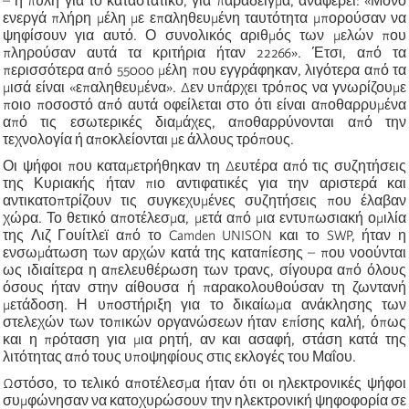
– η πύλη για το καταστατικό, για παράδειγμα, αναφέρει: «Μόνο
ενεργά πλήρη μέλη με επαληθευμένη ταυτότητα μπορούσαν να
ψηφίσουν για αυτό. Ο συνολικός αριθμός των μελών που
πληρούσαν αυτά τα κριτήρια ήταν 22266». Έτσι, από τα
περισσότερα από 55000 μέλη που εγγράφηκαν, λιγότερα από τα
μισά είναι «επαληθευμένα». Δεν υπάρχει τρόπος να γνωρίζουμε
ποιο ποσοστό από αυτά οφείλεται στο ότι είναι αποθαρρυμένα
από τις εσωτερικές διαμάχες, αποθαρρύνονται από την
τεχνολογία ή αποκλείονται με άλλους τρόπους.
Οι ψήφοι που καταμετρήθηκαν τη Δευτέρα από τις συζητήσεις
της Κυριακής ήταν πιο αντιφατικές για την αριστερά και
αντικατοπτρίζουν τις συγκεχυμένες συζητήσεις που έλαβαν
χώρα. Το θετικό αποτέλεσμα, μετά από μια εντυπωσιακή ομιλία
της Λιζ Γουίτλεϊ από το Camden UNISON και το SWP, ήταν η
ενσωμάτωση των αρχών κατά της καταπίεσης – που νοούνται
ως ιδιαίτερα η απελευθέρωση των τρανς, σίγουρα από όλους
όσους ήταν στην αίθουσα ή παρακολουθούσαν τη ζωντανή
μετάδοση. Η υποστήριξη για το δικαίωμα ανάκλησης των
στελεχών των τοπικών οργανώσεων ήταν επίσης καλή, όπως
και η πρόταση για μια ρητή, αν και ασαφή, στάση κατά της
λιτότητας από τους υποψηφίους στις εκλογές του Μαΐου.
Ωστόσο, το τελικό αποτέλεσμα ήταν ότι οι ηλεκτρονικές ψήφοι
συμφώνησαν να κατοχυρώσουν την ηλεκτρονική ψηφοφορία σε