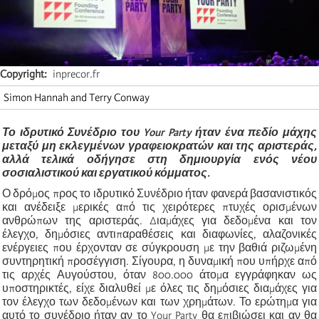
Copyright
inprecor.fr
Simon Hannah and Terry Conway
Το ιδρυτικό Συνέδριο του Your Party ήταν ένα πεδίο μάχης
μεταξύ μη εκλεγμένων γραφειοκρατών και της αριστεράς,
αλλά τελικά οδήγησε στη δημιουργία ενός νέου
σοσιαλιστικού και εργατικού κόμματος.
Ο δρόμος προς το ιδρυτικό Συνέδριο ήταν φανερά βασανιστικός
και ανέδειξε μερικές από τις χειρότερες πτυχές ορισμένων
ανθρώπων της αριστεράς. Διαμάχες για δεδομένα και τον
έλεγχο, δημόσιες αντιπαραθέσεις και διαφωνίες, αλαζονικές
ενέργειες που έρχονταν σε σύγκρουση με την βαθιά ριζωμένη
συντηρητική προσέγγιση. Σίγουρα, η δυναμική που υπήρχε από
τις αρχές Αυγούστου, όταν 800.000 άτομα εγγράφηκαν ως
υποστηρικτές, είχε διαλυθεί με όλες τις δημόσιες διαμάχες για
τον έλεγχο των δεδομένων και των χρημάτων. Το ερώτημα για
αυτό το συνέδριο ήταν αν το Your Party θα επιβιώσει και αν θα