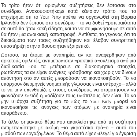
Το τρίτο ήταν ότι ορισμένες συζητήσεις δεν έφτασαν στο
συνέδριο. Ανακουφιστήκαμε κατά κάποιον τρόπο που το
επιχείρημα ότι το Your Party πρέπει να οργανωθεί στη Βόρεια
Ιρλανδία δεν έφτασε στο συνέδριο – το να δοθεί προτεραιότητα
σε αυτό θα ήταν κακή είδηση, και το να συμφωνήσουμε σε αυτό
θα ήταν μια αποικιακή καταστροφή. Αντίθετα, το γεγονός ότι τα
δικαιώματα των τρανς συζητήθηκαν και έλαβαν συντριπτική
υποστήριξη στην αίθουσα ήταν εξαιρετικό.
Ωστόσο, τα άτομα με αναπηρία, αν και αναφέρθηκαν από
αρκετούς ομιλητές, αντιμετώπισαν πρακτικό αποκλεισμό από μια
διαδικασία που τα μετέτρεψε σε διακοσμητικά στοιχεία,
ρωτώντας τα αν είχαν ανάγκες πρόσβασης και χωρίς να δίνουν
απάντηση στο αν αυτές μπορούσαν να ικανοποιηθούν. Το να
υπάρχουν διερμηνείς νοηματικής γλώσσας είναι υπέροχο – αλλά
το να μην υπενθυμίζεις στους συνέδρους να σταματήσουν να
φωνάζουν επειδή εμποδίζουν τους υπότιτλους δεν είναι. Το να
μην υπάρχει συζήτηση για το πώς το Your Party μπορεί να
ικανοποιήσει τις ανάγκες των ατόμων με αναπηρία είναι
απαράδεκτο.
Το άλλο σημαντικό θέμα που αποκλείστηκε από τη συζήτηση
αντιμετωπίστηκε με ακόμη πιο γκροτέσκο τρόπο – αυτό του
μισθού των εργαζομένων. Το θέμα αυτό είχε επιλεγεί για έγκριση