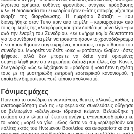
λιγότερα χρήματα, ευθύνες φροντίδας, ανάγκες πρόσβασης
κ.λπ. Η διαδικασία του Συνεδρίου ήταν επίσης ασαφής μέχρι την
έναρξη της διοργάνωσης. Η ημερήσια διάταξη – που
διανεμήθηκε στον Τύπο πριν από τα μέλη – κυριαρχούταν από
τους ομιλητές της πλατφόρμας και ήταν διαθέσιμη μόνο λίγο πριν
από την έναρξη του Συνεδρίου. Δεν υπήρχε καμία δυνατότητα
για το συνέδριο ή τα μέλη να τροποποιήσουν το χρονοδιάγραμμα
ή να προωθήσουν συγκεκριμένες προτάσεις στην αίθουσα του
συνεδρίου. Μπορείτε να δείτε ποιες «προτάσεις» έλαβαν πόσες
ψήφους, αλλά δεν μπορείτε να δείτε γιατί ορισμένες
συμπεριλήφθηκαν στην ημερήσια διάταξη και άλλες όχι. Κανείς
δεν γνώριζε πώς επιλέχθηκαν οι πρόεδροι ή ποια ήταν η σχέση
τους με τη μυστηριώδη επιτροπή εσωτερικού κανονισμού, η
οποία δεν δημοσίευσε ποτέ κάποιο απολογισμό.
Γόνιμες μάχες
Πριν από το συνέδριο έγιναν κάποιες θετικές αλλαγές, καθώς η
ανατροφοδότηση από τις περιφερειακές συνελεύσεις οδήγησε
σε βελτιωμένα «εξελιγμένα» ιδρυτικά κείμενα. Βελτιώθηκε η
εστίαση στην κλιματική έκτακτη ανάγκη, επαναπροσδιορίστηκε
το ποιος μπορεί να γίνει μέλος ώστε να συμπεριληφθούν και
πολίτες εκτός του Ηνωμένου Βασιλείου και αποφασίστηκε ότι η
επιτροπή καταστατικού/διατάξεων μπορεί να το αλλάξει με απλή