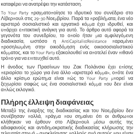
καταφέρει να ανατρέψει την κατάσταση.
To Your Party πραγματοποίησε το ιδρυτικό του συνέδριο στο
Λίβερπουλ στις 29-30 Νοεμβρίου. Παρά τα προβλήματα, ένα νέο
αριστερό σοσιαλιστικό και εργατικό κόμμα έχει ιδρυθεί, και
υπάρχει επιτακτική ανάγκη για αυτό. Το άρθρο αυτό αφορά τα
γεγονότα του συνεδρίου, το οποίο ήταν μια αμφιλεγόμενη
διαδικασία, ωστόσο η AntiCapitalistResistance παραμένει
προσηλωμένη στην οικοδόμηση ενός οικοσοσιαλιστικού
κόμματος, και το Your Party εξακολουθεί να αποτελεί έναν πιθανό
τρόπο για να επιτευχθεί αυτό.
Η άνοδος των Πρασίνων του Ζακ Πολάνσκι έχει επίσης
περιορίσει το χώρο για ένα άλλο «αριστερό κόμμα», οπότε ένα
άλλο κρίσιμο ερώτημα είναι πώς το Your Party μπορεί να
ξεχωρίσει σαφώς ως ένα σοσιαλιστικό κόμμα που δεν είναι
απλώς εκλογικό.
Πλήρης έλλειψη διαφάνειας
Μεταξύ της έναρξης της διαδικασίας και του Νοεμβρίου δεν
συνέβησαν πολλά, πράγμα που σημαίνει ότι οι άνθρωποι
κλήθηκαν να έρθουν στο Λίβερπουλ μέσω αυτής της
αδιαφανούς και αντιδημοκρατικής διαδικασίας κλήρωσης την
τελευταία στιγμή – αποκλείοντας πολλούς από αυτούς που είχαν