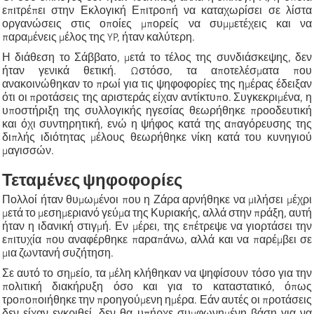
επιτρέπει στην Εκλογική Επιτροπή να καταχωρίσει σε λίστα
οργανώσεις στις οποίες μπορείς να συμμετέχεις και να
παραμένεις μέλος της YP, ήταν καλύτερη.
Η διάθεση το Σάββατο, μετά το τέλος της συνδιάσκεψης, δεν
ήταν γενικά θετική. Ωστόσο, τα αποτελέσματα που
ανακοινώθηκαν το πρωί για τις ψηφοφορίες της ημέρας έδειξαν
ότι οι προτάσεις της αριστεράς είχαν αντίκτυπο. Συγκεκριμένα, η
υποστήριξη της συλλογικής ηγεσίας θεωρήθηκε προοδευτική
και όχι συντηρητική, ενώ η ψήφος κατά της απαγόρευσης της
διπλής ιδιότητας μέλους θεωρήθηκε νίκη κατά του κυνηγιού
μαγισσών.
Τεταμένες ψηφοφορίες
Πολλοί ήταν θυμωμένοι που η Ζάρα αρνήθηκε να μιλήσει μέχρι
μετά το μεσημεριανό γεύμα της Κυριακής, αλλά στην πράξη, αυτή
ήταν η ιδανική στιγμή. Εν μέρει, της επέτρεψε να γιορτάσει την
επιτυχία που αναφέρθηκε παραπάνω, αλλά και να παρέμβει σε
μια ζωντανή συζήτηση.
Σε αυτό το σημείο, τα μέλη κλήθηκαν να ψηφίσουν τόσο για την
πολιτική διακήρυξη όσο και για το καταστατικό, όπως
τροποποιήθηκε την προηγούμενη ημέρα. Εάν αυτές οι προτάσεις
δεν είχαν εγκριθεί, δεν θα υπήρχε συμφωνημένη βάση για να