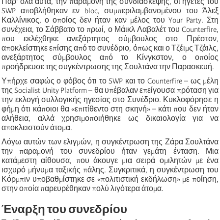
Παρ' όλα αυτά, την παραμονή της συνδιάσκεψης, οι ηγέτες του
SWP αποβλήθηκαν εν bloc, συμπεριλαμβανομένου του Άλεξ
Καλλίνικος, ο οποίος δεν ήταν καν μέλος του Your Party. Στη
συνέχεια, το Σάββατο το πρωί, ο Μάικλ Λαβαλέτ του Counterfire,
που εκλέχθηκε ανεξάρτητος σύμβουλος στο Πρέστον,
αποκλείστηκε επίσης από το συνέδριο, όπως και ο Τζέιμς Τζάιλς,
ανεξάρτητος σύμβουλος από το Κίνγκστον, ο οποίος
προήδρευσε της συγκέντρωσης της Σουλτάνα την Παρασκευή.
Υπήρχε σαφώς ο φόβος ότι το SWP και το Counterfire – ως μέλη
της Socialist Unity Platform – θα υπέβαλαν επείγουσα πρόταση για
την εκλογή συλλογικής ηγεσίας στο Συνέδριο. Κυκλοφόρησε η
φήμη ότι κάποιοι θα «επιτίθεντο στη σκηνή» – κάτι που δεν ήταν
αλήθεια, αλλά χρησιμοποιήθηκε ως δικαιολογία για να
αποκλειστούν άτομα.
Λόγω αυτών των ελιγμών, η συγκέντρωση της Ζάρα Σουλτάνα
την παραμονή του συνεδρίου ήταν γεμάτη ένταση. Μια
κατάμεστη αίθουσα, που άκουγε μια σειρά ομιλητών με ένα
ισχυρό μήνυμα ταξικής πάλης. Συγκριτικά, η συγκέντρωση του
Κόρμπιν υποβαθμίστηκε σε «πολιτιστική εκδήλωση» με ποίηση,
στην οποία παρευρέθηκαν πολύ λιγότερα άτομα.
Έναρξη του συνεδρίου