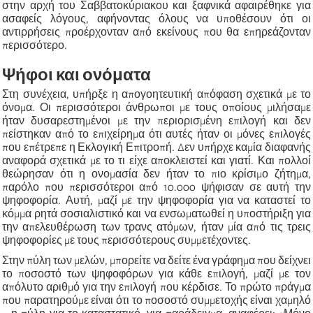
στην αρχή του Σαββατοκύριακου και ξαφνικά αφαιρέθηκε για
ασαφείς λόγους, αφήνοντας όλους να υποθέσουν ότι οι
αντιρρήσεις προέρχονταν από εκείνους που θα επηρεάζονταν
περισσότερο.
Ψήφοι και ονόματα
Στη συνέχεια, υπήρξε η απογοητευτική απόφαση σχετικά με το
όνομα. Οι περισσότεροι άνθρωποι με τους οποίους μιλήσαμε
ήταν δυσαρεστημένοι με την περιορισμένη επιλογή και δεν
πείστηκαν από το επιχείρημα ότι αυτές ήταν οι μόνες επιλογές
που επέτρεπε η Εκλογική Επιτροπή. Δεν υπήρχε καμία διαφανής
αναφορά σχετικά με το τι είχε αποκλειστεί και γιατί. Και πολλοί
θεώρησαν ότι η ονομασία δεν ήταν το πιο κρίσιμο ζήτημα,
παρόλο που περισσότεροι από 10.000 ψήφισαν σε αυτή την
ψηφοφορία. Αυτή, μαζί με την ψηφοφορία για να καταστεί το
κόμμα ρητά σοσιαλιστικό και να ενσωματωθεί η υποστήριξη για
την απελευθέρωση των τρανς ατόμων, ήταν μία από τις τρεις
ψηφοφορίες με τους περισσότερους συμμετέχοντες.
Στην πύλη των μελών, μπορείτε να δείτε ένα γράφημα που δείχνει
το ποσοστό των ψηφοφόρων για κάθε επιλογή, μαζί με τον
απόλυτο αριθμό για την επιλογή που κέρδισε. Το πρώτο πράγμα
που παρατηρούμε είναι ότι το ποσοστό συμμετοχής είναι χαμηλό