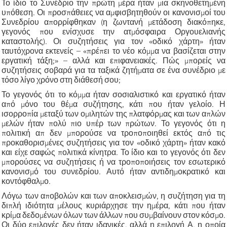
Το ίδιο το Συνέδριο την πρώτη μέρα ήταν μια σκηνοθετημένη
υπόθεση. Οι προσπάθειες να αμφισβητηθούν οι κανονισμοί του
Συνεδρίου απορρίφθηκαν (η ζωντανή μετάδοση διακόπηκε,
γεγονός που ενίσχυσε την ατμόσφαιρα Οργουελιανής
καταστολής). Οι συζητήσεις για τον «οδικό χάρτη» ήταν
ταυτόχρονα εκτενείς – «πρέπει το νέο κόμμα να βασίζεται στην
εργατική τάξη;» – αλλά και επιφανειακές. Πώς μπορείς να
συζητήσεις σοβαρά για τα ταξικά ζητήματα σε ένα συνέδριο με
τόσο λίγο χρόνο στη διάθεσή σου;
Το γεγονός ότι το κόμμα ήταν σοσιαλιστικό και εργατικό ήταν
από μόνο του θέμα συζήτησης, κάτι που ήταν γελοίο. Η
ισορροπία μεταξύ των ομιλητών της πλατφόρμας και των απλών
μελών ήταν πολύ πιο υπέρ των πρώτων. Το γεγονός ότι η
πολιτική απ δεν μπορούσε να τροποποιηθεί εκτός από τις
προκαθορισμένες συζητήσεις για τον «οδικό χάρτη» ήταν κακό
και είχε σαφώς πολιτικά κίνητρα. Το ίδιο και το γεγονός ότι δεν
μπορούσες να συζητήσεις ή να τροποποιήσεις τον εσωτερικό
κανονισμό του συνεδρίου. Αυτό ήταν αντιδημοκρατικό και
κοντόφθαλμο.
Λόγω των αποβολών και των αποκλεισμών, η συζήτηση για τη
διπλή ιδιότητα μέλους κυριάρχησε την ημέρα, κάτι που ήταν
κρίμα δεδομένων όλων των άλλων που συμβαίνουν στον κόσμο.
Οι δύο επιλογές δεν ήταν ιδανικές, αλλά η επιλογή Α, η οποία