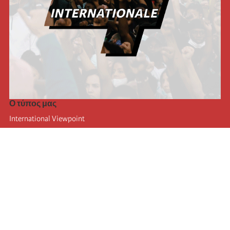
Ο τύπος μας
International Viewpoint
Punto de vista internacional
Inprecor
Facebook
Twitter
Η Διεθνής
Τελευταίο συνέδριο της Διεθνούς
Ανακοινώσεις του Εκτελεστικού Γραφείου