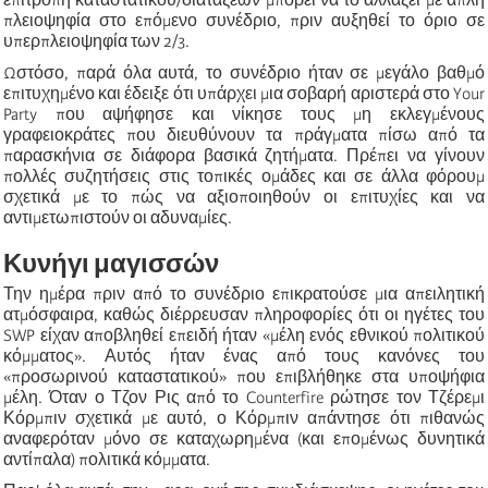
πλειοψηφία στο επόμενο συνέδριο, πριν αυξηθεί το όριο σε
υπερπλειοψηφία των 2/3.
Ωστόσο, παρά όλα αυτά, το συνέδριο ήταν σε μεγάλο βαθμό
επιτυχημένο και έδειξε ότι υπάρχει μια σοβαρή αριστερά στο Your
Party που αψήφησε και νίκησε τους μη εκλεγμένους
γραφειοκράτες που διευθύνουν τα πράγματα πίσω από τα
παρασκήνια σε διάφορα βασικά ζητήματα. Πρέπει να γίνουν
πολλές συζητήσεις στις τοπικές ομάδες και σε άλλα φόρουμ
σχετικά με το πώς να αξιοποιηθούν οι επιτυχίες και να
αντιμετωπιστούν οι αδυναμίες.
Κυνήγι μαγισσών
Την ημέρα πριν από το συνέδριο επικρατούσε μια απειλητική
ατμόσφαιρα, καθώς διέρρευσαν πληροφορίες ότι οι ηγέτες του
SWP είχαν αποβληθεί επειδή ήταν «μέλη ενός εθνικού πολιτικού
κόμματος». Αυτός ήταν ένας από τους κανόνες του
«προσωρινού καταστατικού» που επιβλήθηκε στα υποψήφια
μέλη. Όταν ο Τζον Ρις από το Counterfire ρώτησε τον Τζέρεμι
Κόρμπιν σχετικά με αυτό, ο Κόρμπιν απάντησε ότι πιθανώς
αναφερόταν μόνο σε καταχωρημένα (και επομένως δυνητικά
αντίπαλα) πολιτικά κόμματα.