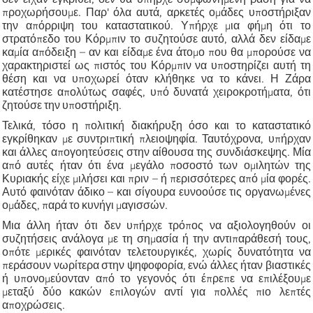
προχωρήσουμε. Παρ' όλα αυτά, αρκετές ομάδες υποστήριξαν
την απόρριψη του καταστατικού. Υπήρχε μια φήμη ότι το
στρατόπεδο του Κόρμπιν το συζητούσε αυτό, αλλά δεν είδαμε
καμία απόδειξη – αν και είδαμε ένα άτομο που θα μπορούσε να
χαρακτηριστεί ως πιστός του Κόρμπιν να υποστηρίζει αυτή τη
θέση και να υποχωρεί όταν κλήθηκε να το κάνει. Η Ζάρα
κατέστησε απολύτως σαφές, υπό δυνατά χειροκροτήματα, ότι
ζητούσε την υποστήριξη.
Τελικά, τόσο η πολιτική διακήρυξη όσο και το καταστατικό
εγκρίθηκαν με συντριπτική πλειοψηφία. Ταυτόχρονα, υπήρχαν
και άλλες απογοητεύσεις στην αίθουσα της συνδιάσκεψης. Μία
από αυτές ήταν ότι ένα μεγάλο ποσοστό των ομιλητών της
Κυριακής είχε μιλήσει και πριν – ή περισσότερες από μία φορές.
Αυτό φαινόταν άδικο – και σίγουρα ευνοούσε τις οργανωμένες
ομάδες, παρά το κυνήγι μαγισσών.
Μια άλλη ήταν ότι δεν υπήρχε τρόπος να αξιολογηθούν οι
συζητήσεις ανάλογα με τη σημασία ή την αντιπαράθεσή τους,
οπότε μερικές φαινόταν τελετουργικές, χωρίς δυνατότητα να
περάσουν νωρίτερα στην ψηφοφορία, ενώ άλλες ήταν βιαστικές
ή υπονομεύονταν από το γεγονός ότι έπρεπε να επιλέξουμε
μεταξύ δύο κακών επιλογών αντί για πολλές πιο λεπτές
αποχρώσεις.