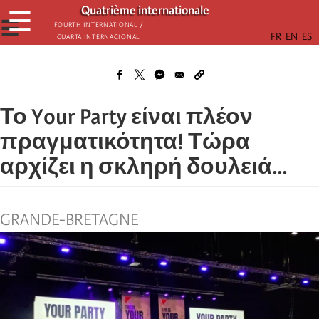
Παράκαμψη
Quatrième internationale
☰
προς
☰
Fourth International /
Cuarta Internacional
το
κυρίως
περιεχόμενο
Το Your Party είναι πλέον
πραγματικότητα! Τώρα
αρχίζει η σκληρή δουλειά...
GRANDE-BRETAGNE