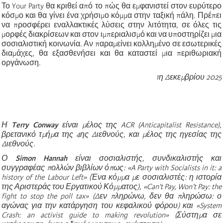
Το Your Party θα κριθεί από το πώς θα εμφανιστεί στον ευρύτερο
κόσμο και θα γίνει ένα χρήσιμο κόμμα στην ταξική πάλη. Πρέπει
να προσφέρει εναλλακτικές λύσεις στην λιτότητα, σε όλες τις
μορφές διακρίσεων και στον ιμπεριαλισμό και να υποστηρίζει μια
σοσιαλιστική κοινωνία. Αν παραμείνει κολλημένο σε εσωτερικές
διαμάχες, θα εξασθενήσει και θα καταστεί μια περιθωριακή
οργάνωση.
1η Δεκεμβρίου 2025
Η
Terry Conway
είναι μέλος της ACR (Anticapitalist Resistance),
βρετανικό τμήμα της 4ης Διεθνούς, και μέλος της ηγεσίας της
Διεθνούς.
Ο
Simon Hannah
είναι σοσιαλιστής, συνδικαλιστής και
συγγραφέας πολλών βιβλίων όπως: «A Party with Socialists in it: a
history of the Labour Left» (Ένα κόμμα με σοσιαλιστές: η ιστορία
της Αριστεράς του Εργατικού Κόμματος), «Can’t Pay, Won’t Pay: the
fight to stop the poll tax» (Δεν πληρώνω, δεν θα πληρώσω: ο
αγώνας για την κατάργηση του κεφαλικού φόρου) και «System
Crash: an activist guide to making revolution» (Σύστημα σε