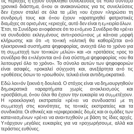
τις περιοχές ή έχουν συγκληθεί συνελεύσεις σε πολύ σύντομο
χρονικό διάστημα, όπου οι ανακοινώσεις για τις συνελεύσεις
δεν έχουν σταλεί σε όλα τα μέλη που έχουν πληρώσει τη
συνδρομή τους και όπου έχουν παρατηρηθεί φατριστικές
διαμάχες σε ορισμένες περιοχές, αυτό δεν είναι η εμπειρία όλων.
Έτσι, το Συνέδριο αποφάσισε ότι το επόμενο Συνέδριο θα πρέπει
να συνδυάσει εκλεγμένους αντιπροσώπους με κάποια μορφή
κλήρωσης και ότι «η τοπική πολιτική θα καθορίζεται από
ηλεκτρονικά συστήματα ψηφοφορίας, ανοιχτά όλο το χρόνο για
τη συμμετοχή των τοπικών μελών» και «οι προτάσεις προς το
συνέδριο θα επιλέγονται από ένα σύστημα ψηφοφορίας που θα
λειτουργεί όλο το χρόνο». Το σύνολο αυτών των ψηφοφοριών
είναι ασαφές, προκαλεί σύγχυση και, ανεξάρτητα από τις
προθέσεις όσων το προωθούν, τελικά είναι αντιδημοκρατικό.
Εδώ λοιπόν ξεκινά η δουλειά. Ο στόχος είναι να δημιουργηθούν
δημοκρατικά παραρτήματα χωρίς αποκλεισμούς και
προσβάσιμα, όπου όλοι θα έχουν την ευκαιρία να συμμετέχουν.
Η προεκλογική εκστρατεία πρέπει να συνδυαστεί με τη
συμμετοχή στις κοινότητες, τις τοπικές εκστρατείες και τα
συνδικάτα. Οι εθνικές και περιφερειακές δομές και οι ομάδες των
καταπιεσμένων πρέπει να αναπτυχθούν με βάση τις ίδιες αρχές.
Υπάρχουν μεγάλες ευκαιρίες για να προχωρήσουμε, αλλά και
τεράστιες ευθύνες.