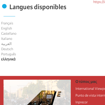
https:/
Langues disponibles
Français
English
Castellano
Italiano
العربية
Deutsch
Português
ελληνικά
Ο τύπος μας
International Viewp
Punto de vista inter
Inprecor