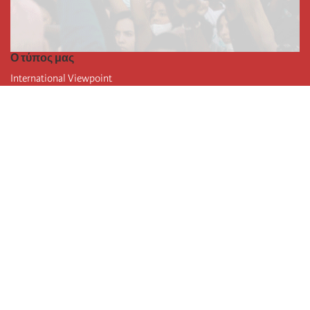
Ο τύπος μας
International Viewpoint
Punto de vista internacional
Inprecor
Facebook
Twitter
Η Διεθνής
Τελευταίο συνέδριο της Διεθνούς
Ανακοινώσεις του Εκτελεστικού Γραφείου
Μορφωτικό Ίδρυμα (IIRE)
Διεθνές κάμπινγκ
Συγγραφείς
Video
RSS