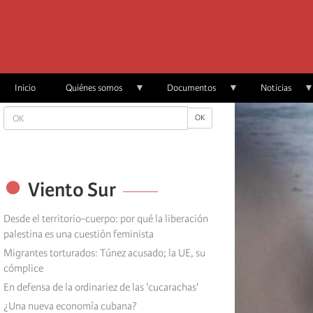
Skip
to
main
content
Inicio
Quiénes somos
Documentos
Noticias
OK
OK
Viento Sur
Desde el territorio-cuerpo: por qué la liberación
palestina es una cuestión feminista
Migrantes torturados: Túnez acusado; la UE, su
cómplice
En defensa de la ordinariez de las 'cucarachas'
¿Una nueva economía cubana?