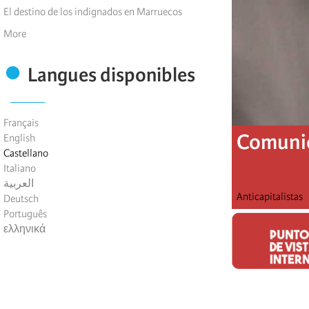
El destino de los indignados en Marruecos
More
Langues disponibles
Français
Comunic
English
Castellano
Italiano
العربية
Anticapitalistas
Deutsch
Português
ελληνικά