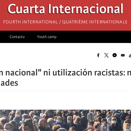
Cuarta Internacional
Fourth International / Quatrième internationale
Contacto
Youth camp
 nacional" ni utilización racistas: 
dades