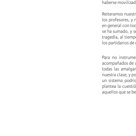
haberse movilizado
Reiteramos nuestr
los profesores, y 
en general con tod
se ha sumado, y seg
tragedia, al tiem
los partidarios de
Para no instrume
acompañados de un
todas las amalgam
nuestra clase, y p
un sistema podrid
plantea la cuesti
aquellos que se be