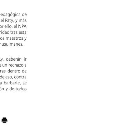
 pedagógica de
el Paty, y más
r ello, el NPA
ridad tras esta
los maestros y
s musulmanes.
y, deberán ir
e un rechazo a
uras dentro de
 de eso, contra
a barbarie, se
ión y de todos