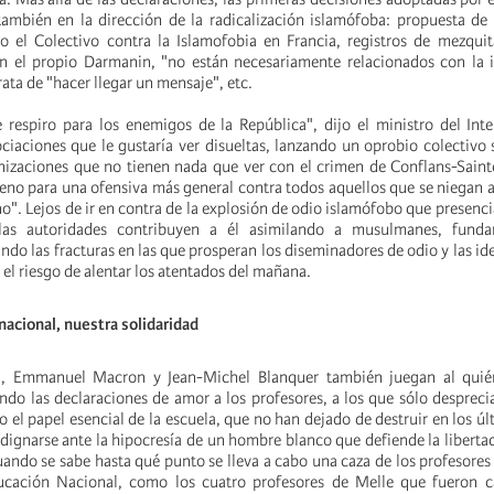
también en la dirección de la radicalización islamófoba: propuesta de
 el Colectivo contra la Islamofobia en Francia, registros de mezquit
n el propio Darmanin, "no están necesariamente relacionados con la i
rata de "hacer llegar un mensaje", etc.
respiro para los enemigos de la República", dijo el ministro del Inte
sociaciones que le gustaría ver disueltas, lanzando un oprobio colectiv
nizaciones que no tienen nada que ver con el crimen de Conflans-Sain
reno para una ofensiva más general contra todos aquellos que se niegan a
o". Lejos de ir en contra de la explosión de odio islamófobo que presenc
 las autoridades contribuyen a él asimilando a musulmanes, funda
zando las fracturas en las que prosperan los diseminadores de odio y las id
 el riesgo de alentar los atentados del mañana.
nacional, nuestra solidaridad
ia, Emmanuel Macron y Jean-Michel Blanquer también juegan al qui
ndo las declaraciones de amor a los profesores, a los que sólo desprecia
 el papel esencial de la escuela, que no han dejado de destruir en los úl
indignarse ante la hipocresía de un hombre blanco que defiende la liberta
ando se sabe hasta qué punto se lleva a cabo una caza de los profesores 
ucación Nacional, como los cuatro profesores de Melle que fueron c