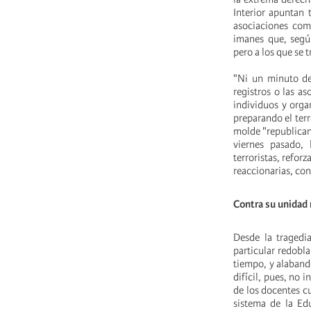
Interior apuntan 
asociaciones como
imanes que, segú
pero a los que se t
"Ni un minuto de 
registros o las a
individuos y orga
preparando el ter
molde "republican
viernes pasado,
terroristas, refor
reaccionarias, con
Contra su unidad 
Desde la traged
particular redobla
tiempo, y alabando
difícil, pues, no 
de los docentes cu
sistema de la Ed