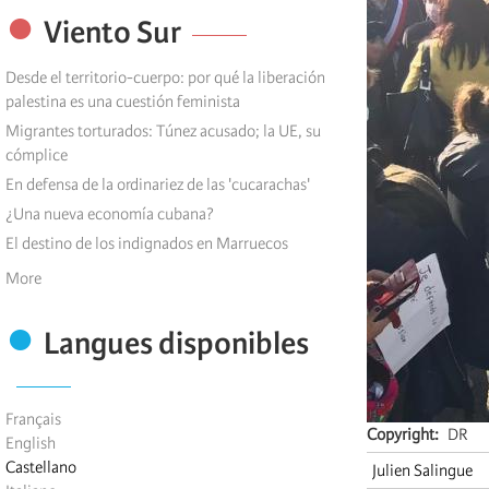
Viento Sur
Desde el territorio-cuerpo: por qué la liberación
palestina es una cuestión feminista
Migrantes torturados: Túnez acusado; la UE, su
cómplice
En defensa de la ordinariez de las 'cucarachas'
¿Una nueva economía cubana?
El destino de los indignados en Marruecos
More
Langues disponibles
Français
Copyright
DR
English
Castellano
Julien Salingue