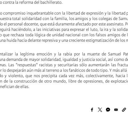
 contra la reforma del bachillerato.
o compromiso inquebrantable con la libertad de expresión y la libertad
nuestra total solidaridad con la familia, los amigos y los colegas de Samu
o el personal docente, que está duramente afectado por este asesinato. Po
uirá haciéndolo, a las iniciativas para expresar el luto, la ira y la solida
po que rechaza toda lógica de unidad nacional con los falsos amigos de 
 una huida hacia delante represiva y una creciente estigmatización de lo
ntalizar la legítima emoción y la rabia por la muerte de Samuel Pat
a demanda de mayor solidaridad, igualdad y justicia social, así como d
as. Las "respuestas" racistas y securitarias sólo aumentarán las fract
or lo despejarán aún más al terreno a los fanáticos de todo tipo. Y más allá
o y violento, que nos precipita cada vez más, colectivamente, hacia l
ón de la construcción de otro mundo, libre de opresiones, de explotac
nefician de ellas.