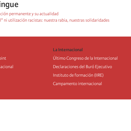
lingue
lución permanente y su actualidad
" ni utilización racistas: nuestra rabia, nuestras solidaridades
La Internacional
oint
Último Congreso de la Internacional
nacional
De
claraciones del Buró Ejecutivo
Instituto de formación (IIRE)
Campamento internacional