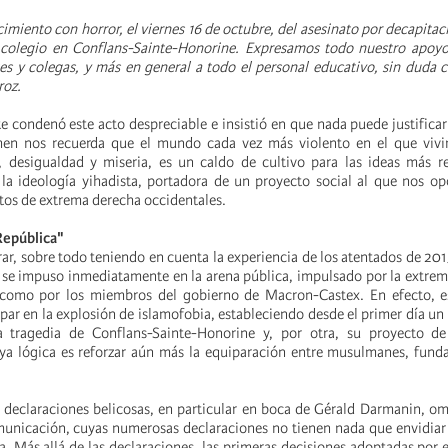
imiento con horror, el viernes 16 de octubre, del asesinato por decapita
 colegio en Conflans-Sainte-Honorine. Expresamos todo nuestro apoyo 
es y colegas, y más en general a todo el personal educativo, sin dud
roz.
 condenó este acto despreciable e insistió en que nada puede justificar 
imen nos recuerda que el mundo cada vez más violento en el que vivi
, desigualdad y miseria, es un caldo de cultivo para las ideas más r
la ideología yihadista, portadora de un proyecto social al que nos o
tos de extrema derecha occidentales.
República"
ar, sobre todo teniendo en cuenta la experiencia de los atentados de 201
n se impuso inmediatamente en la arena pública, impulsado por la extrem
í como por los miembros del gobierno de Macron-Castex. En efecto, e
par en la explosión de islamofobia, estableciendo desde el primer día un 
a tragedia de Conflans-Sainte-Honorine y, por otra, su proyecto de
ya lógica es reforzar aún más la equiparación entre musulmanes, fund
s declaraciones belicosas, en particular en boca de Gérald Darmanin, o
unicación, cuyas numerosas declaraciones no tienen nada que envidiar 
. Más allá de las declaraciones, las primeras decisiones adoptadas por e