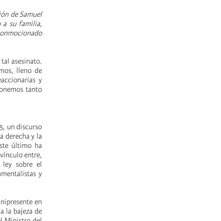
ción de Samuel
a su familia,
a conmocionado
tal asesinato.
mos, lleno de
eaccionarias y
ponemos tanto
5, un discurso
a derecha y la
ste último ha
vínculo entre,
 ley sobre el
amentalistas y
mnipresente en
a la bajeza de
l Ministro del