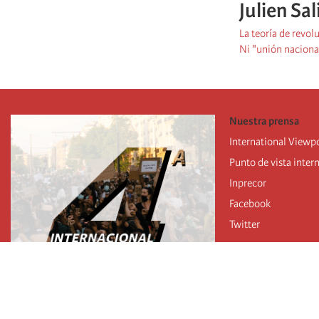
Julien Sa
La teoría de revo
Ni "unión nacional
Nuestra prensa
International Viewp
Punto de vista inter
Inprecor
Facebook
Twitter