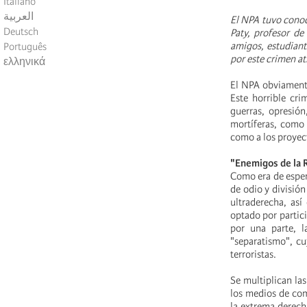
Italiano
العربية
El NPA tuvo conoc
Deutsch
Paty, profesor de
amigos, estudiant
Português
por este crimen at
ελληνικά
El NPA obviamente
Este horrible cr
guerras, opresión
mortíferas, como 
como a los proyec
"Enemigos de la 
Como era de esper
de odio y divisió
ultraderecha, as
optado por partici
por una parte, l
"separatismo", cu
terroristas.
Se multiplican la
los medios de com
la extrema derecha