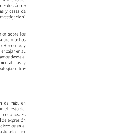
 disolución de
as y casas de
nvestigación"
rior sobre los
o sobre muchos
te-Honorine, y
 encajar en su
iamos desde el
mentalistas y
eologías ultra-
én da más, en
n el resto del
timos años. Es
d de expresión
díscolos en el
astigados por