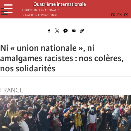
Aller
Quatrième internationale
☰
au
☰
Fourth International /
Cuarta Internacional
contenu
principal
Ni « union nationale », ni
amalgames racistes : nos colères,
nos solidarités
FRANCE