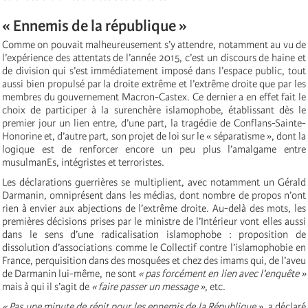
« Ennemis de la république »
Comme on pouvait malheureusement s’y attendre, notamment au vu de
l’expérience des attentats de l’année 2015, c’est un discours de haine et
de division qui s’est immédiatement imposé dans l’espace public, tout
aussi bien propulsé par la droite extrême et l’extrême droite que par les
membres du gouvernement Macron-Castex. Ce dernier a en effet fait le
choix de participer à la surenchère islamophobe, établissant dès le
premier jour un lien entre, d’une part, la tragédie de Conflans-Sainte-
Honorine et, d’autre part, son projet de loi sur le « séparatisme », dont la
logique est de renforcer encore un peu plus l’amalgame entre
musulmanEs, intégristes et terroristes.
Les déclarations guerrières se multiplient, avec notamment un Gérald
Darmanin, omniprésent dans les médias, dont nombre de propos n’ont
rien à envier aux abjections de l’extrême droite. Au-delà des mots, les
premières décisions prises par le ministre de l’Intérieur vont elles aussi
dans le sens d’une radicalisation islamophobe : proposition de
dissolution d’associations comme le Collectif contre l’islamophobie en
France, perquisition dans des mosquées et chez des imams qui, de l’aveu
de Darmanin lui-même, ne sont
« pas forcément en lien avec l’enquête »
mais à qui il s’agit de
« faire passer un message »
, etc.
« Pas une minute de répit pour les ennemis de la République »
, a déclaré