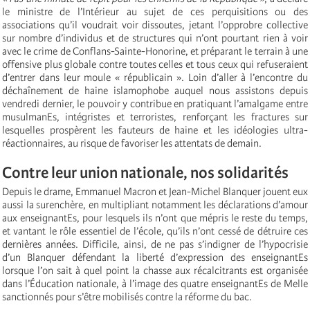
le ministre de l’Intérieur au sujet de ces perquisitions ou des
associations qu’il voudrait voir dissoutes, jetant l’opprobre collective
sur nombre d’individus et de structures qui n’ont pourtant rien à voir
avec le crime de Conflans-Sainte-Honorine, et préparant le terrain à une
offensive plus globale contre toutes celles et tous ceux qui refuseraient
d’entrer dans leur moule « républicain ». Loin d’aller à l’encontre du
déchaînement de haine islamophobe auquel nous assistons depuis
vendredi dernier, le pouvoir y contribue en pratiquant l’amalgame entre
musulmanEs, intégristes et terroristes, renforçant les fractures sur
lesquelles prospèrent les fauteurs de haine et les idéologies ultra-
réactionnaires, au risque de favoriser les attentats de demain.
Contre leur union nationale, nos solidarités
Depuis le drame, Emmanuel Macron et Jean-Michel Blanquer jouent eux
aussi la surenchère, en multipliant notamment les déclarations d’amour
aux enseignantEs, pour lesquels ils n’ont que mépris le reste du temps,
et vantant le rôle essentiel de l’école, qu’ils n’ont cessé de détruire ces
dernières années. Difficile, ainsi, de ne pas s’indigner de l’hypocrisie
d’un Blanquer défendant la liberté d’expression des enseignantEs
lorsque l’on sait à quel point la chasse aux récalcitrants est organisée
dans l’Éducation nationale, à l’image des quatre enseignantEs de Melle
sanctionnés pour s’être mobilisés contre la réforme du bac.