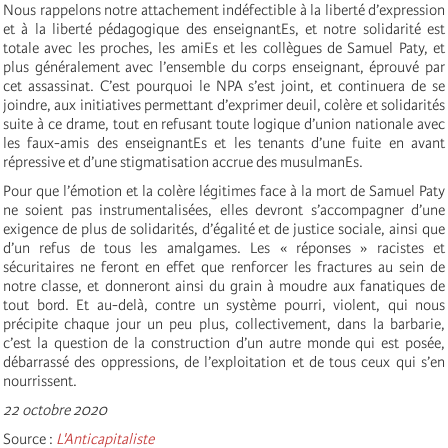
Nous rappelons notre attachement indéfectible à la liberté d’expression
et à la liberté pédagogique des enseignantEs, et notre solidarité est
totale avec les proches, les amiEs et les collègues de Samuel Paty, et
plus généralement avec l’ensemble du corps enseignant, éprouvé par
cet assassinat. C’est pourquoi le NPA s’est joint, et continuera de se
joindre, aux initiatives permettant d’exprimer deuil, colère et solidarités
suite à ce drame, tout en refusant toute logique d’union nationale avec
les faux-amis des enseignantEs et les tenants d’une fuite en avant
répressive et d’une stigmatisation accrue des musulmanEs.
Pour que l’émotion et la colère légitimes face à la mort de Samuel Paty
ne soient pas instrumentalisées, elles devront s’accompagner d’une
exigence de plus de solidarités, d’égalité et de justice sociale, ainsi que
d’un refus de tous les amalgames. Les « réponses » racistes et
sécuritaires ne feront en effet que renforcer les fractures au sein de
notre classe, et donneront ainsi du grain à moudre aux fanatiques de
tout bord. Et au-delà, contre un système pourri, violent, qui nous
précipite chaque jour un peu plus, collectivement, dans la barbarie,
c’est la question de la construction d’un autre monde qui est posée,
débarrassé des oppressions, de l’exploitation et de tous ceux qui s’en
nourrissent.
22 octobre 2020
Source :
L'Anticapitaliste