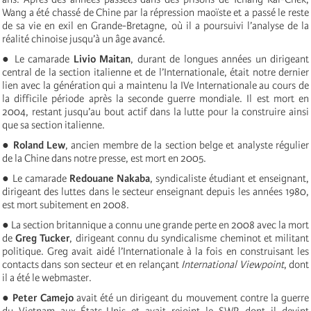
Wang a été chassé de Chine par la répression maoïste et a passé le reste
de sa vie en exil en Grande-Bretagne, où il a poursuivi l’analyse de la
réalité chinoise jusqu’à un âge avancé.
● Le camarade
Livio Maitan
, durant de longues années un dirigeant
central de la section italienne et de l’Internationale, était notre dernier
lien avec la génération qui a maintenu la IVe Internationale au cours de
la difficile période après la seconde guerre mondiale. Il est mort en
2004, restant jusqu’au bout actif dans la lutte pour la construire ainsi
que sa section italienne.
●
Roland Lew
, ancien membre de la section belge et analyste régulier
de la Chine dans notre presse, est mort en 2005.
● Le camarade
Redouane Nakaba
, syndicaliste étudiant et enseignant,
dirigeant des luttes dans le secteur enseignant depuis les années 1980,
est mort subitement en 2008.
● La section britannique a connu une grande perte en 2008 avec la mort
de
Greg Tucker
, dirigeant connu du syndicalisme cheminot et militant
politique. Greg avait aidé l’Internationale à la fois en construisant les
contacts dans son secteur et en relançant
International Viewpoint
, dont
il a été le webmaster.
●
Peter Camejo
avait été un dirigeant du mouvement contre la guerre
du Vietnam aux États-Unis et avait rejoint le SWP, dont il devint