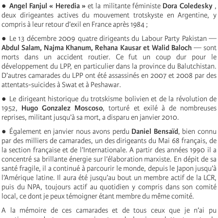
●
Angel Fanjul « Heredia »
et la militante féministe
Dora Coledesky
,
deux dirigeantes actives du mouvement trotskyste en Argentine, y
compris à leur retour d’exil en France après 1984 ;
● Le 13 décembre 2009 quatre dirigeants du Labour Party Pakistan —
Abdul Salam, Najma Khanum, Rehana Kausar et Walid Baloch
— sont
morts dans un accident routier. Ce fut un coup dur pour le
développement du LPP, en particulier dans la province du Balutchistan.
D’autres camarades du LPP ont été assassinés en 2007 et 2008 par des
attentats-suicides à Swat et à Peshawar.
● Le dirigeant historique du trotskisme bolivien et de la révolution de
1952,
Hugo Gonzalez Moscoso
, torturé et exilé à de nombreuses
reprises, militant jusqu’à sa mort, a disparu en janvier 2010.
● Également en janvier nous avons perdu
Daniel Bensaïd
, bien connu
par des milliers de camarades, un des dirigeants du Mai 68 français, de
la section française et de l’Internationale. A partir des années 1990 il a
concentré sa brillante énergie sur l’élaboration marxiste. En dépit de sa
santé fragile, il a continué à parcourir le monde, depuis le Japon jusqu’à
l’Amérique latine. Il aura été jusqu’au bout un membre actif de la LCR,
puis du NPA, toujours actif au quotidien y compris dans son comité
local, ce dont je peux témoigner étant membre du même comité.
A la mémoire de ces camarades et de tous ceux que je n’ai pu