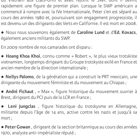
rapidement une figure de premier plan. Lorsque le SWP américain a
commencé à rompre avec la IVe Internationale, Peter s’en est séparé au
cours des années 1980 et, poursuivant son engagement progressiste, il
est devenu un des dirigeants des Verts en Californie. Il est mort en 2008.
● Nous nous souvenons également de
Caroline Lund
et d’
Ed. Kovacs
,
également anciens militants du SWP.
En 2009 nombre de nos camarades ont disparu :
●
Hoang Khoa Khoi
, connu comme « Robert », le plus vieux trotskiste
vietnamien, longtemps dirigeant du Groupe trotskyste exilé en France et
ancien membre de la direction internationale ;
●
Nellys Palomo
, de la génération qui a construit le PRT mexicain, une
dirigeante du mouvement féministe et du mouvement au Chiapas ;
●
André Fichaut
, « Max », figure historique du mouvement ouvrier à
Brest, dirigeant du PCI puis de la LCR en France ;
●
Leni Jungclas
, figure historique du trotskysme en Allemagne,
militante depuis l’âge de 14 ans, active contre les nazis et jusqu’à sa
mort ;
●
Peter Gowan
, dirigeant de la section britannique au cours des années
1970, analyste anti-impérialiste réputé ;