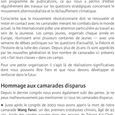
son programme de publications, ce qui nous a permis d’éditer
régulièrement des travaux sur les questions stratégiques concernant le
mouvement altermondialiste et le réchauffement climatique.
Consciente que le mouvement révolutionnaire doit se renouveler et
rester en contact avec les camarades menant les combats dans le monde
actuel, la IVe Internationale prête une attention particulière au travail au
sein de la jeunesse. Les camps jeunes, organisés chaque année en
Europe, réunissent ainsi plusieurs centaines de jeunes — avec une
semaine de débats politiques sur les questions d’actualité, la théorie et
l’histoire de la lutte des classes. Depuis plus de 25 ans ils sont appréciés
par les nouvelles génération et bon nombre de camarades ici présents
ont « fait leurs classes » dans ces camps.
Pour une petite organisation il s’agit là de réalisations significatives
dont nous pouvons être fiers et que nous devons développer et
renforcer dans le futur.
Hommage aux camarades disparus
Depuis le dernier congrès nous avons également subi des pertes. Je ne
peux malheureusement pas mentionner ici tous les camarades disparus.
● Juste après le congrès de 2003 nous avons appris la mort de notre
camarade
Wang Fanxi
, un des premiers trotskystes chinois, âgé de 95
ans. Après des années passées dans des prisons de Tchang Kaï-Chek,