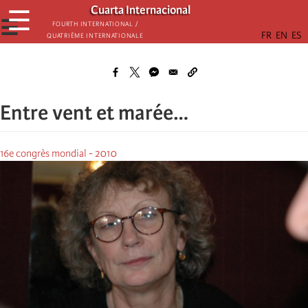
Skip
Cuarta Internacional
☰
to
☰
Fourth International /
Quatrième internationale
main
content
Entre vent et marée…
16e congrès mondial - 2010