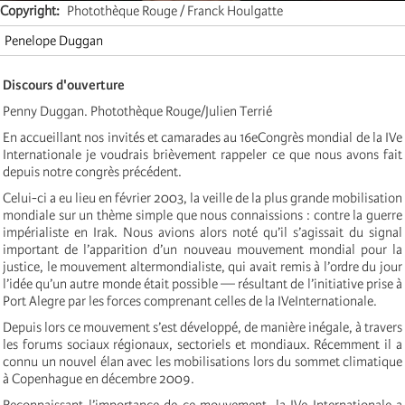
Copyright
Photothèque Rouge / Franck Houlgatte
Penelope Duggan
Discours d'ouverture
Penny Duggan. Photothèque Rouge/Julien Terrié
En accueillant nos invités et camarades au 16eCongrès mondial de la IVe
Internationale je voudrais brièvement rappeler ce que nous avons fait
depuis notre congrès précédent.
Celui-ci a eu lieu en février 2003, la veille de la plus grande mobilisation
mondiale sur un thème simple que nous connaissions : contre la guerre
impérialiste en Irak. Nous avions alors noté qu’il s’agissait du signal
important de l’apparition d’un nouveau mouvement mondial pour la
justice, le mouvement altermondialiste, qui avait remis à l’ordre du jour
l’idée qu’un autre monde était possible — résultant de l’initiative prise à
Port Alegre par les forces comprenant celles de la IVeInternationale.
Depuis lors ce mouvement s’est développé, de manière inégale, à travers
les forums sociaux régionaux, sectoriels et mondiaux. Récemment il a
connu un nouvel élan avec les mobilisations lors du sommet climatique
à Copenhague en décembre 2009.
Reconnaissant l’importance de ce mouvement, la IVe Internationale a