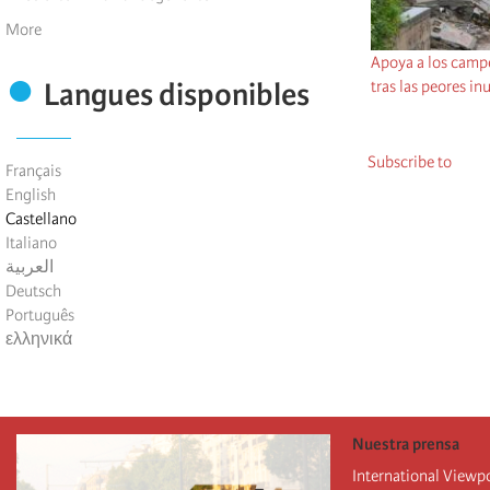
More
Apoya a los campe
tras las peores in
Langues disponibles
Subscribe to
Français
English
Castellano
Italiano
العربية
Deutsch
Português
ελληνικά
Nuestra prensa
International Viewp