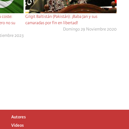
 coste:
Gilgit Baltistán (Pakistán): ¡Baba Jan y sus
ero no su
camaradas por fin en libertad!
Domingo 29 Noviembre 2020
ptiembre 2023
Autores
Videos