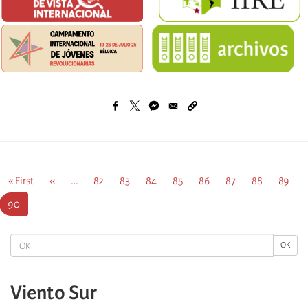
Pagination
First
« First
Previous
‹‹
…
Página
82
Página
83
Página
84
Página
85
Página
86
Página
87
Página
88
Página
89
page
page
Current
90
page
OK
OK
Viento Sur