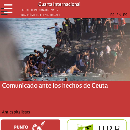
Skip
Cuarta Internacional
☰
to
☰
Fourth International /
Quatrième internationale
main
content
Comunicado ante los hechos de Ceuta
Anticapitalistas