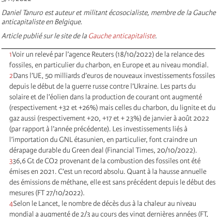
Daniel Tanuro est auteur et militant écosocialiste, membre de la Gauche
anticapitaliste en Belgique.
Article publié sur le site de la
Gauche anticapitaliste
.
1
Voir un relevé par l’agence Reuters (18/10/2022) de la relance des
fossiles, en particulier du charbon, en Europe et au niveau mondial.
2
Dans l’UE, 50 milliards d’euros de nouveaux investissements fossiles
depuis le début de la guerre russe contre l’Ukraine. Les parts du
solaire et de l’éolien dans la production de courant ont augmenté
(respectivement +32 et +26%) mais celles du charbon, du lignite et du
gaz aussi (respectivement +20, +17 et + 23%) de janvier à août 2022
(par rapport à l’année précédente). Les investissements liés à
l’importation du GNL étasunien, en particulier, font craindre un
dérapage durable du Green deal (Financial Times, 20/10/2022).
3
36,6 Gt de CO2 provenant de la combustion des fossiles ont été
émises en 2021. C’est un record absolu. Quant à la hausse annuelle
des émissions de méthane, elle est sans précédent depuis le début des
mesures (FT 27/10/2022).
4
Selon le Lancet, le nombre de décès dus à la chaleur au niveau
mondial a augmenté de 2/3 au cours des vingt dernières années (FT,