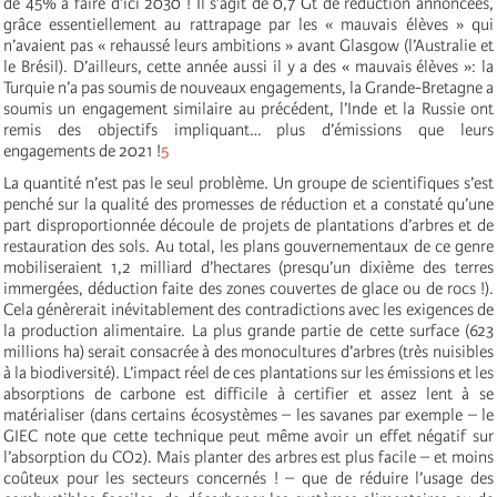
de 45% à faire d’ici 2030 ! Il s’agit de 0,7 Gt de réduction annoncées,
grâce essentiellement au rattrapage par les « mauvais élèves » qui
n’avaient pas « rehaussé leurs ambitions » avant Glasgow (l’Australie et
le Brésil). D’ailleurs, cette année aussi il y a des « mauvais élèves »: la
Turquie n’a pas soumis de nouveaux engagements, la Grande-Bretagne a
soumis un engagement similaire au précédent, l’Inde et la Russie ont
remis des objectifs impliquant… plus d’émissions que leurs
engagements de 2021 !
5
La quantité n’est pas le seul problème. Un groupe de scientifiques s’est
penché sur la qualité des promesses de réduction et a constaté qu’une
part disproportionnée découle de projets de plantations d’arbres et de
restauration des sols. Au total, les plans gouvernementaux de ce genre
mobiliseraient 1,2 milliard d’hectares (presqu’un dixième des terres
immergées, déduction faite des zones couvertes de glace ou de rocs !).
Cela génèrerait inévitablement des contradictions avec les exigences de
la production alimentaire. La plus grande partie de cette surface (623
millions ha) serait consacrée à des monocultures d’arbres (très nuisibles
à la biodiversité). L’impact réel de ces plantations sur les émissions et les
absorptions de carbone est difficile à certifier et assez lent à se
matérialiser (dans certains écosystèmes – les savanes par exemple – le
GIEC note que cette technique peut même avoir un effet négatif sur
l’absorption du CO2). Mais planter des arbres est plus facile – et moins
coûteux pour les secteurs concernés ! – que de réduire l’usage des