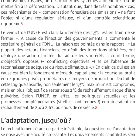
combustibles fossiles, de décarboner les systèmes alimentaires ou de
mettre fin à la déforestation. D’autant que, dans de très nombreux cas,
ces mécanismes de « compensation forestière des émissions » ne font
l’objet ni d’une régulation sérieuse, ni d’un contrôle scientifique
rigoureux.
6
Le verdict de l’UNEP est clair: la « fenêtre des 1,5°C est en train de se
fermer ». A cause de l’inaction des gouvernements, a commenté le
secrétaire-général de l’ONU. La raison est pointée dans le rapport : « La
plupart des acteurs financiers, en dépit des intentions affichées, ont
déployé une action limitée du fait de leurs intérêts à court terme,
d’objectifs opposés (« conflicting objectives ») et de l’absence de
reconnaissance adéquate du risque climatique ».
7
En clair, ce qui est en
cause est bien le fondement même du capitalisme : la course au profit
entre groupes privés propriétaires des moyens de production. Du fait de
cette logique absurde, non seulement le 1,5°C maximum est compromis,
mais en plus l’objectif de rester sous 2°C de réchauffement risque d’être
pulvérisé. Selon l’UNEP, en effet, les politiques actuelles et les
promesses complémentaires (si elles sont tenues !) entraîneraient un
réchauffement de 2,4 à 2,6°C au cours de ce siècle.
8
L’adaptation, jusqu’où ?
Le réchauffement étant en partie inévitable, la question de l’adaptation
se pose avec une acuité croissante. Les gouvernements capitalistes s’en