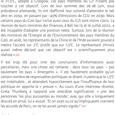
le +1,5°C, adopté à Glasgow. Les pays membres du G7 n’osent pas
toucher à cet objectif. Lors de leur sommet des 26-28 juin, sous
présidence allemande, ils ont réaffirmé leur volonté d’atteindre le net
zéro en 2050, en passant par -45% d’émissions de CO2 en 2030. Mais
certains pays du G20 (qui inclut aussi ceux du G7) sont moins clairs. La
réunion de leurs ministres des finances, à Bali les 15 et 16 juillet 2022, a
été incapable d’adopter une position nette. Surtout, lors de la réunion
des ministres de l’Energie et de l’Environnement des pays membres du
G20, en août, les représentants de la Chine et de l’Inde auraient poussé à
mettre l’accent sur 2°C plutôt que sur 1,5°C. Le représentant chinois
aurait même déclaré que cet objectif est « scientifiquement plus
réaliste ».
10
Il est trop tôt pour tirer des conclusions d’informations aussi
parcellaires, mais une chose est certaine : dans tous les pays – pas
seulement les pays « émergents », il est hautement probable qu’un
certain nombre de responsables politiques se disent
in petto
que le 1,5°C
est irréalisable… et attendent hypocritement que l’insuffisance de leur
politique en apporte la « preuve ». Au cours d’une interview récente,
Greta Thunberg a rapporté une anecdote significative: « une des
personnes ‘les plus puissantes au monde
’
,
avec qui elle a longuement
discuté en privé, lui a avoué :
‘
Si on avait su ce qu’impliquaient vraiment
les accords de Paris, on ne les aurait jamais signés !
’ »
11