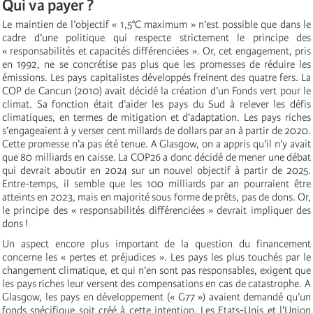
Qui va payer ?
Le maintien de l’objectif « 1,5°C maximum » n’est possible que dans le
cadre d’une politique qui respecte strictement le principe des
« responsabilités et capacités différenciées ». Or, cet engagement, pris
en 1992, ne se concrétise pas plus que les promesses de réduire les
émissions. Les pays capitalistes développés freinent des quatre fers. La
COP de Cancun (2010) avait décidé la création d’un Fonds vert pour le
climat. Sa fonction était d’aider les pays du Sud à relever les défis
climatiques, en termes de mitigation et d’adaptation. Les pays riches
s’engageaient à y verser cent millards de dollars par an à partir de 2020.
Cette promesse n’a pas été tenue. A Glasgow, on a appris qu’il n’y avait
que 80 milliards en caisse. La COP26 a donc décidé de mener une débat
qui devrait aboutir en 2024 sur un nouvel objectif à partir de 2025.
Entre-temps, il semble que les 100 milliards par an pourraient être
atteints en 2023, mais en majorité sous forme de prêts, pas de dons. Or,
le principe des « responsabilités différenciées » devrait impliquer des
dons !
Un aspect encore plus important de la question du financement
concerne les « pertes et préjudices ». Les pays les plus touchés par le
changement climatique, et qui n’en sont pas responsables, exigent que
les pays riches leur versent des compensations en cas de catastrophe. A
Glasgow, les pays en développement (« G77 ») avaient demandé qu’un
fonds spécifique soit créé à cette intention. Les Etats-Unis et l’Union