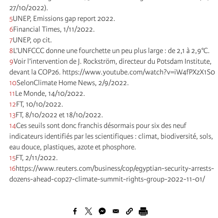
27/10/2022).
5
UNEP, Emissions gap report 2022.
6
Financial Times, 1/11/2022.
7
UNEP, op cit.
8
L’UNFCCC donne une fourchette un peu plus large : de 2,1 à 2,9°C.
9
Voir l’intervention de J. Rockström, directeur du Potsdam Institute,
devant la COP26. https://www.youtube.com/watch?v=iW4fPXzX1S0
10
SelonClimate Home News, 2/9/2022.
11
Le Monde, 14/10/2022.
12
FT, 10/10/2022.
13
FT, 8/10/2022 et 18/10/2022.
14
Ces seuils sont donc franchis désormais pour six des neuf
indicateurs identifiés par les scientifiques : climat, biodiversité, sols,
eau douce, plastiques, azote et phosphore.
15
FT, 2/11/2022.
16
https://www.reuters.com/business/cop/egyptian-security-arrests-
dozens-ahead-cop27-climate-summit-rights-group-2022-11-01/