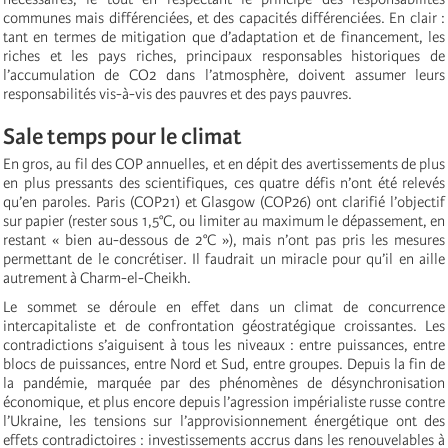
communes mais différenciées, et des capacités différenciées. En clair :
tant en termes de mitigation que d’adaptation et de financement, les
riches et les pays riches, principaux responsables historiques de
l’accumulation de CO2 dans l’atmosphère, doivent assumer leurs
responsabilités vis-à-vis des pauvres et des pays pauvres.
Sale temps pour le climat
En gros, au fil des COP annuelles, et en dépit des avertissements de plus
en plus pressants des scientifiques, ces quatre défis n’ont été relevés
qu’en paroles. Paris (COP21) et Glasgow (COP26) ont clarifié l’objectif
sur papier (rester sous 1,5°C, ou limiter au maximum le dépassement, en
restant « bien au-dessous de 2°C »), mais n’ont pas pris les mesures
permettant de le concrétiser. Il faudrait un miracle pour qu’il en aille
autrement à Charm-el-Cheikh.
Le sommet se déroule en effet dans un climat de concurrence
intercapitaliste et de confrontation géostratégique croissantes. Les
contradictions s’aiguisent à tous les niveaux : entre puissances, entre
blocs de puissances, entre Nord et Sud, entre groupes. Depuis la fin de
la pandémie, marquée par des phénomènes de désynchronisation
économique, et plus encore depuis l’agression impérialiste russe contre
l’Ukraine, les tensions sur l’approvisionnement énergétique ont des
effets contradictoires : investissements accrus dans les renouvelables à