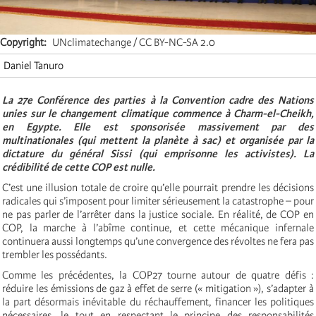
Copyright
UNclimatechange / CC BY-NC-SA 2.0
Daniel Tanuro
La 27e Conférence des parties à la Convention cadre des Nations
unies sur le changement climatique commence à Charm-el-Cheikh,
en Egypte. Elle est sponsorisée massivement par des
multinationales (qui mettent la planète à sac) et organisée par la
dictature du général Sissi (qui emprisonne les activistes). La
crédibilité de cette COP est nulle.
C’est une illusion totale de croire qu’elle pourrait prendre les décisions
radicales qui s’imposent pour limiter sérieusement la catastrophe – pour
ne pas parler de l’arrêter dans la justice sociale. En réalité, de COP en
COP, la marche à l’abîme continue, et cette mécanique infernale
continuera aussi longtemps qu’une convergence des révoltes ne fera pas
trembler les possédants.
Comme les précédentes, la COP27 tourne autour de quatre défis :
réduire les émissions de gaz à effet de serre (« mitigation »), s’adapter à
la part désormais inévitable du réchauffement, financer les politiques
nécessaires, le tout en respectant le principe des responsabilités