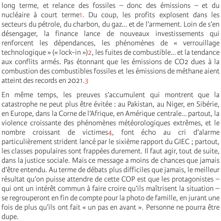
long terme, et relance des fossiles – donc des émissions – et du
nucléaire à court terme
1
. Du coup, les profits explosent dans les
secteurs du pétrole, du charbon, du gaz… et de l’armement. Loin de s’en
désengager, la finance lance de nouveaux investissements qui
renforcent les dépendances, les phénomènes de « verrouillage
technologique » (« lock-in »)
2
, les fuites de combustible… et la tendance
aux conflits armés. Pas étonnant que les émissions de CO2 dues à la
combustion des combustibles fossiles et les émissions de méthane aient
atteint des records en 2021.
3
En même temps, les preuves s’accumulent qui montrent que la
catastrophe ne peut plus être évitée : au Pakistan, au Niger, en Sibérie,
en Europe, dans la Corne de l’Afrique, en Amérique centrale… partout, la
violence croissante des phénomènes météorologiques extrêmes, et le
nombre croissant de victimes
4
, font écho au cri d’alarme
particulièrement strident lancé par le sixième rapport du GIEC ; partout,
les classes populaires sont frappées durement. Il faut agir, tout de suite,
dans la justice sociale. Mais ce message a moins de chances que jamais
d’être entendu. Au terme de débats plus difficiles que jamais, le meilleur
résultat qu’on puisse attendre de cette COP est que les protagonistes –
qui ont un intérêt commun à faire croire qu’ils maîtrisent la situation –
se regrouperont en fin de compte pour la photo de famille, en jurant une
fois de plus qu’ils ont fait « un pas en avant ». Personne ne pourra être
dupe.