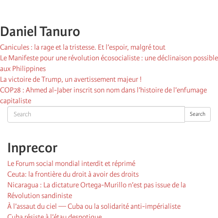
Daniel Tanuro
Canicules : la rage et la tristesse. Et l’espoir, malgré tout
Le Manifeste pour une révolution écosocialiste : une déclinaison possible
aux Philippines
La victoire de Trump, un avertissement majeur !
COP28 : Ahmed al-Jaber inscrit son nom dans l’histoire de l’enfumage
capitaliste
Search
Search
Inprecor
Le Forum social mondial interdit et réprimé
Ceuta: la frontière du droit à avoir des droits
Nicaragua : La dictature Ortega-Murillo n’est pas issue de la
Révolution sandiniste
À l’assaut du ciel — Cuba ou la solidarité anti-impérialiste
Cuba résiste à l’étau despotique