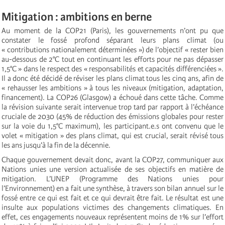
Mitigation : ambitions en berne
Au moment de la COP21 (Paris), les gouvernements n’ont pu que
constater le fossé profond séparant leurs plans climat (ou
« contributions nationalement déterminées ») de l’objectif « rester bien
au-dessous de 2°C tout en continuant les efforts pour ne pas dépasser
1,5°C » dans le respect des « responsabilités et capacités différenciées ».
Il a donc été décidé de réviser les plans climat tous les cinq ans, afin de
« rehausser les ambitions » à tous les niveaux (mitigation, adaptation,
financement). La COP26 (Glasgow) a échoué dans cette tâche. Comme
la révision suivante serait intervenue trop tard par rapport à l’échéance
cruciale de 2030 (45% de réduction des émissions globales pour rester
sur la voie du 1,5°C maximum), les participant.e.s ont convenu que le
volet « mitigation » des plans climat, qui est crucial, serait révisé tous
les ans jusqu’à la fin de la décennie.
Chaque gouvernement devait donc, avant la COP27, communiquer aux
Nations unies une version actualisée de ses objectifs en matière de
mitigation. L’UNEP (Programme des Nations unies pour
l’Environnement) en a fait une synthèse, à travers son bilan annuel sur le
fossé entre ce qui est fait et ce qui devrait être fait. Le résultat est une
insulte aux populations victimes des changements climatiques. En
effet, ces engagements nouveaux représentent moins de 1% sur l’effort