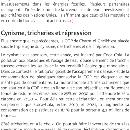
investissements dans les énergies fossiles. Plusieurs partenaires
rechignent à l’idée de soumettre la « verdeur » de leurs investissement
aux critères des Nations Unies. Ils affirment que ceux-ci les mettraient
en contradiction avec la loi anti-trust…
13
Cynisme, tricheries et répression
Plus encore que les précédentes, la COP de Charm-el-Cheikh est placée
sous le triple signe du cynisme, des tricheries et de la répression.
Le cynisme des sponsors, cette année, est incarné par Coca-Cola. La
pollution aux plastiques et l’usage de l’eau douce viennent de franchir
successivement les seuils de la soutenabilité écologique mondiale
14
.
Dans ce contexte, le fait qu’un géant de l’accaparement des eaux et de la
consommation de plastiques sponsorise la COP est éloquent et ne
mérite pas de commentaire. La multinationale affirme crânement que
son soutien à la COP « est en ligne avec son objectif scientifiquement
fondé de réduire ses émissions de 25% en 2030 pour atteindre le zéro
carbone en 2050 ». Pour éclairer cette déclaration, on mentionnera
simplement que Coca-Cola, entre 2019 et 2021, a augmenté sa
consommation de plastiques de 8,1% pour la porter à 3,2 millions de
tonnes…
Côté tricheries, on a le choix. On pourrait faire l’inventaire de tous les
soi-disant « accords » – en réalité de simples déclarations d’intention –