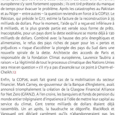
européenne s’y sont fortement opposés ; ils ont tiré prétexte du manque
de temps pour évacuer le problème. Après les catastrophes au Pakistan
et au Niger – entre autres – la question reviendra en force à la COP27. Le
Pakistan, qui préside le G77, estime la facture de la reconstruction à 35
milliards de dollars. Pour le moment, l’aide qu’il a reçue est inférieure à
8 milliards, et la plus grande partie est versée sous forme de prêts.
Inacceptable, pour un pays dont la dette extérieure se monte déjà à 130
milliards de dollars. Combiné avec la hausse des prix énergétiques et
alimentaires, le refus des pays riches de payer pour les « pertes et
préjudices » risque d’accélérer la plongée des pays du Sud dans une
nouvelle spirale de la dette. Architecte des accords de Paris et
responsable de la Fondation Climat européenne, Laurence Taubira a
raison: « La légitimité de tout le processus climatique des Nations Unies
sera mise en question » s’il n’y a pas d’avancée sur ce point à Charm-el-
Cheikh.
12
Enfin, la COP26, avait fait grand cas de la mobilisation du secteur
financier. Mark Carney, ex-gouverneur de la Banque d’Angleterre, avait
annoncé triomphalement la création de la Glasgow Financial Alliance
for Net Zero (GFANZ). A l’en croire, les banquiers et fonds de pension du
monde entier trépignaient d’impatience à l’idée de mettre leur capital au
service du climat. Cent trente milliards de dollars étaient déjà
rassemblés. Un an après, la baudruche se dégonfle. BlackRock et
Vanguard ont déclaré carrément qu’ils n’abandonneraient pas les