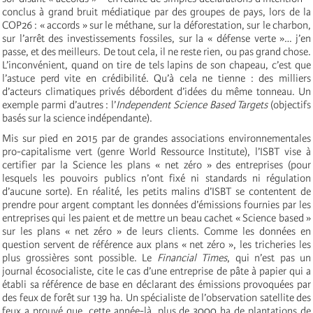
conclus à grand bruit médiatique par des groupes de pays, lors de la
COP26 : « accords » sur le méthane, sur la déforestation, sur le charbon,
sur l’arrêt des investissements fossiles, sur la « défense verte »… j’en
passe, et des meilleurs. De tout cela, il ne reste rien, ou pas grand chose.
L’inconvénient, quand on tire de tels lapins de son chapeau, c’est que
l’astuce perd vite en crédibilité. Qu’à cela ne tienne : des milliers
d’acteurs climatiques privés débordent d’idées du même tonneau. Un
exemple parmi d’autres : l’
Independent Science Based Targets
(objectifs
basés sur la science indépendante).
Mis sur pied en 2015 par de grandes associations environnementales
pro-capitalisme vert (genre World Ressource Institute), l’ISBT vise à
certifier par la Science les plans « net zéro » des entreprises (pour
lesquels les pouvoirs publics n’ont fixé ni standards ni régulation
d’aucune sorte). En réalité, les petits malins d’ISBT se contentent de
prendre pour argent comptant les données d’émissions fournies par les
entreprises qui les paient et de mettre un beau cachet « Science based »
sur les plans « net zéro » de leurs clients. Comme les données en
question servent de référence aux plans « net zéro », les tricheries les
plus grossières sont possible. Le
Financial Times
, qui n’est pas un
journal écosocialiste, cite le cas d’une entreprise de pâte à papier qui a
établi sa référence de base en déclarant des émissions provoquées par
des feux de forêt sur 139 ha. Un spécialiste de l’observation satellite des
feux a prouvé que, cette année-là, plus de 3000 ha de plantations de