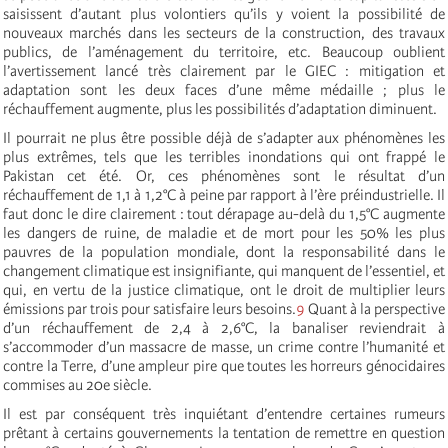
saisissent d’autant plus volontiers qu’ils y voient la possibilité de
nouveaux marchés dans les secteurs de la construction, des travaux
publics, de l’aménagement du territoire, etc. Beaucoup oublient
l’avertissement lancé très clairement par le GIEC : mitigation et
adaptation sont les deux faces d’une même médaille ; plus le
réchauffement augmente, plus les possibilités d’adaptation diminuent.
Il pourrait ne plus être possible déjà de s’adapter aux phénomènes les
plus extrêmes, tels que les terribles inondations qui ont frappé le
Pakistan cet été. Or, ces phénomènes sont le résultat d’un
réchauffement de 1,1 à 1,2°C à peine par rapport à l’ère préindustrielle. Il
faut donc le dire clairement : tout dérapage au-delà du 1,5°C augmente
les dangers de ruine, de maladie et de mort pour les 50% les plus
pauvres de la population mondiale, dont la responsabilité dans le
changement climatique est insignifiante, qui manquent de l’essentiel, et
qui, en vertu de la justice climatique, ont le droit de multiplier leurs
émissions par trois pour satisfaire leurs besoins.
9
Quant à la perspective
d’un réchauffement de 2,4 à 2,6°C, la banaliser reviendrait à
s’accommoder d’un massacre de masse, un crime contre l’humanité et
contre la Terre, d’une ampleur pire que toutes les horreurs génocidaires
commises au 20e siècle.
Il est par conséquent très inquiétant d’entendre certaines rumeurs
prêtant à certains gouvernements la tentation de remettre en question