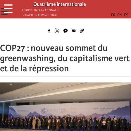
Aller
Quatrième internationale
☰
au
☰
Fourth International /
Cuarta Internacional
contenu
principal
COP27 : nouveau sommet du
greenwashing, du capitalisme vert
et de la répression