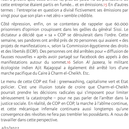
cette entreprise étaient partis en fumée… et en émissions.
15
En d’autres
termes : l’entreprise en question a divisé fictivement ses émissions par
vingt pour que son plan « net zéro » semble crédible.
Côté répression, enfin, on se contentera de rappeler que 60.000
prisonniers d’opinion croupissent dans les geôles du général Sissi. Le
dictateur a décidé que « sa » COP se déroulerait dans l’ordre. Cette
semaine, ses pandores ont arrêté près de 70 personnes qui avaient « des
projets de manifestations », selon la Commission égyptienne des droits
et des libertés (ECRF). Des personnes ont été arrêtées pour « diffusion de
fausses nouvelles » après avoir partagé sur Facebook des appels à des
manifestations autour du sommet.
16
Selon
Al Jazeera
, le militant
écologiste indien Ajit Rajagopal a également été arrêté lors d’une
marche pacifique du Caire à Charm el-Cheikh. Etc.
Le menu de cette COP est fixé : greenwashing, capitalisme vert et Etat
policier. C’est une illusion totale de croire que Charm-el-Cheikh
pourrait prendre les décisions radicales qui s’imposent pour limiter
sérieusement la catastrophe – pour ne pas parler de l’arrêter dans la
justice sociale. En réalité, de COP en COP, la marche à l’abîme continue,
et cette mécanique infernale continuera aussi longtemps qu’une
convergence des révoltes ne fera pas trembler les possédants. A nous de
travailler dans cette perspective.
3/11/2022