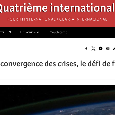
uatrième internationa
Fourth International / Cuarta Internacional
ητα
Επικοινωνία
Youth camp
 convergence des crises, le défi de f