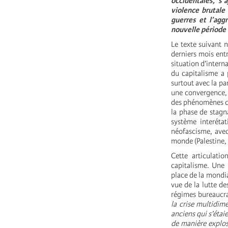
occidentales, s’
violence brutale 
guerres et l’agg
nouvelle période 
Le texte suivant 
derniers mois ent
situation d’intern
du capitalisme a 
surtout avec la pa
une convergence, 
des phénomènes cl
la phase de stagn
système interétat
néofascisme, avec 
monde (Palestine
Cette articulat
capitalisme. Une 
place de la mondia
vue de la lutte de
régimes bureaucra
la crise multidim
anciens qui s’éta
de manière explos