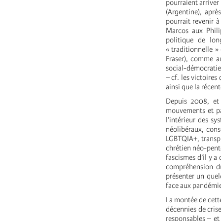
pourraient arrive
(Argentine), apr
pourrait revenir à
Marcos aux Phil
politique de lo
« traditionnelle 
Fraser), comme au
social-démocraties
– cf. les victoire
ainsi que la récen
Depuis 2008, et 
mouvements et par
l’intérieur des s
néolibéraux, cons
LGBTQIA+, transph
chrétien néo-pente
fascismes d’il y a
compréhension du
présenter un quel
face aux pandémie
La montée de cette
décennies de crise
responsables – et