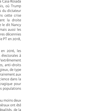
la Casa Rosada
nis, où Trump
s du dictateur
s cette crise
nt la droite
e le dit Nancy
mais aussi les
ères décennies
 le PT en 2018,
 en 2016, les
 électorales à
qu’extrêmement
s, anti-droits
gieux, de type
trairement aux
science dans la
tragique pour
es populations
’au moins deux
béraux ont été
galités, de la