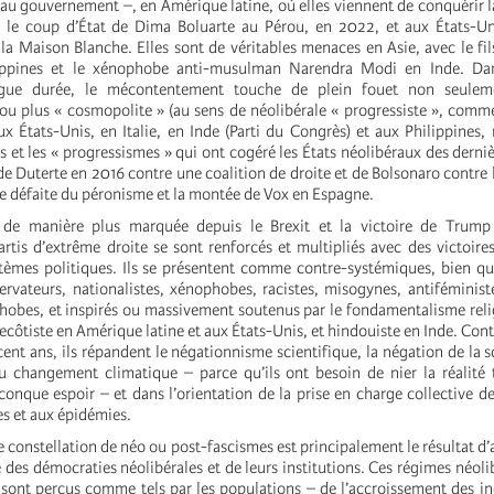
r au gouvernement –, en Amérique latine, où elles viennent de conquérir 
ès le coup d’État de Dima Boluarte au Pérou, en 2022, et aux États-U
 la Maison Blanche. Elles sont de véritables menaces en Asie, avec le fil
ippines et le xénophobe anti-musulman Narendra Modi en Inde. Dan
ngue durée, le mécontentement touche de plein fouet non seuleme
» ou plus « cosmopolite » (au sens de néolibérale « progressiste », comm
x États-Unis, en Italie, en Inde (Parti du Congrès) et aux Philippines, 
 et les « progressismes » qui ont cogéré les États néolibéraux des derni
s de Duterte en 2016 contre une coalition de droite et de Bolsonaro contre
te défaite du péronisme et la montée de Vox en Espagne.
de manière plus marquée depuis le Brexit et la victoire de Trump
tis d’extrême droite se sont renforcés et multipliés avec des victoires
ystèmes politiques. Ils se présentent comme contre-systémiques, bien 
ervateurs, nationalistes, xénophobes, racistes, misogynes, antiféministe
obes, et inspirés ou massivement soutenus par le fondamentalisme reli
côtiste en Amérique latine et aux États-Unis, et hindouiste en Inde. Con
 cent ans, ils répandent le négationnisme scientifique, la négation de la 
 changement climatique – parce qu’ils ont besoin de nier la réalité 
conque espoir – et dans l’orientation de la prise en charge collective d
s et aux épidémies.
 constellation de néo ou post-fascismes est principalement le résultat d
 des démocraties néolibérales et de leurs institutions. Ces régimes néoli
 sont perçus comme tels par les populations – de l’accroissement des iné