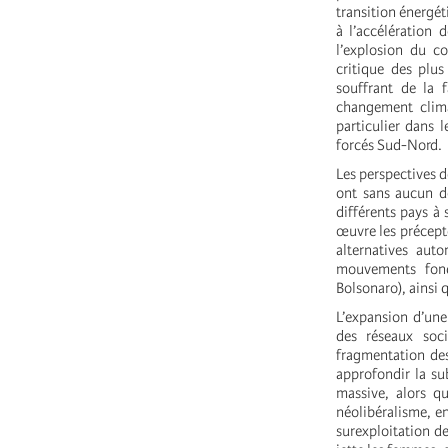
transition énergé
à l’accélération 
l’explosion du co
critique des plu
souffrant de la 
changement clima
particulier dans 
forcés Sud-Nord.
Les perspectives 
ont sans aucun d
différents pays à
œuvre les précept
alternatives aut
mouvements fond
Bolsonaro), ainsi q
L’expansion d’une 
des réseaux soci
fragmentation des
approfondir la su
massive, alors qu
néolibéralisme, e
surexploitation de