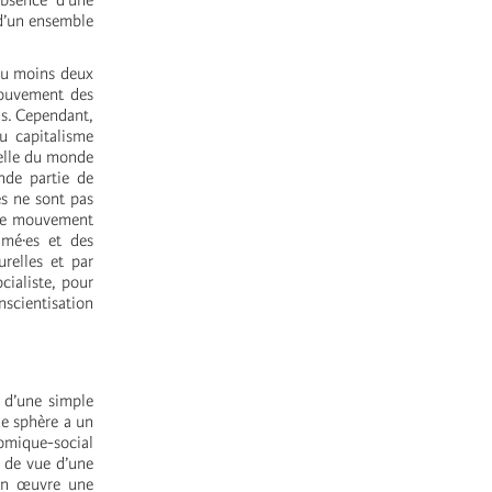
absence d’une
 d’un ensemble
 au moins deux
mouvement des
is. Cependant,
u capitalisme
relle du monde
nde partie de
es ne sont pas
c le mouvement
imé·es et des
urelles et par
cialiste, pour
onscientisation
s d’une simple
ue sphère a un
onomique-social
t de vue d’une
e en œuvre une