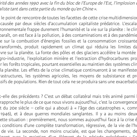
rité des années 1990 avec la fin du bloc de l’Europe de l’Est, l’implosion 
aliste tant dans cette partie du monde qu’en Chine »
.
t le point de rencontre de toutes les facettes de cette crise multidimension
 causée par deux siècles d’accumulation capitaliste prédatrice. L’escala
ronnementale frappe durement l’humanité et la vie sur la planète : le cli
sparaît, on est face à la pollution, à des contaminations et à des pandémi
e sur la combustion d’énergies fossiles et la consommation croissant
transformés, produit rapidement un climat qui réduira les limites da
vre sur la planète. La fonte des pôles et des glaciers accélère la montée 
agro-industrie, l’exploitation minière et l’extraction d’hydrocarbures pr
ur les forêts tropicales, pourtant essentielles au maintien des systèmes cl
 la planète. Les effets de la crise climatique continueront à se manifest
frastructures, les systèmes agricoles, les moyens de subsistance et 
fs de populations. Rien de tout cela ne se produira sans une exacerbatio
t-elle des précédents ? C’est un débat collatéral mais très animé parmi l
e rapproche le plus de ce que nous vivons aujourd’hui, c’est la convergence
t du 20e siècle – celle qui a abouti à « l’âge des catastrophes », c
946), et à deux guerres mondiales sanglantes. Il y a au moins deux
cette situation : premièrement, nous sommes aujourd’hui face à la crise 
s conditions d’une complète transformation, régressive, de la vie de l’
 de vie. La seconde, non moins cruciale, est que les changements, de