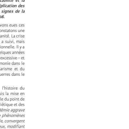
abilité et la
plication des
 signes de la
08.
avons eues ces
constatons une
nité. La crise
 a suivi, mais
nnelle. Il y a
uelques années
excessive – et
émonie dans le
tarisme et du
uerres dans le
’histoire du
uis la mise en
le du point de
iétique et des
démie aggrave
de phénomènes
ie, convergent
eux, modifiant