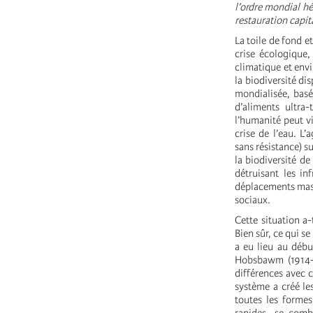
l’ordre mondial hé
restauration capit
La toile de fond e
crise écologique,
climatique et envi
la biodiversité di
mondialisée, basé
d’aliments ultra-
l’humanité peut vi
crise de l’eau. L’
sans résistance) s
la biodiversité de
détruisant les in
déplacements massi
sociaux.
Cette situation a-
Bien sûr, ce qui s
a eu lieu au débu
Hobsbawm (1914-1
différences avec 
système a créé le
toutes les formes