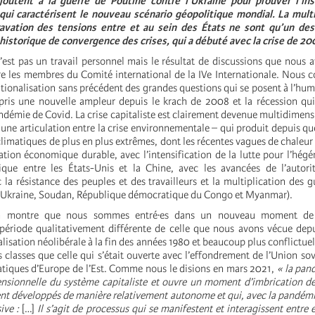
ajoutent à la guerre de Poutine contre l’Ukraine pour prouver l’inst
qui caractérisent le nouveau scénario géopolitique mondial. La multi
ravation des tensions entre et au sein des États ne sont qu’un des
historique de convergence des crises, qui a débuté avec la crise de 20
n’est pas un travail personnel mais le résultat de discussions que nous 
re les membres du Comité international de la IVe Internationale. Nous 
ationalisation sans précédent des grandes questions qui se posent à l’huma
pris une nouvelle ampleur depuis le krach de 2008 et la récession qui
ndémie de Covid. La crise capitaliste est clairement devenue multidimensio
une articulation entre la crise environnementale – qui produit depuis q
imatiques de plus en plus extrêmes, dont les récentes vagues de chaleur 
ation économique durable, avec l’intensification de la lutte pour l’hég
ique entre les États-Unis et la Chine, avec les avancées de l’autori
la résistance des peuples et des travailleurs et la multiplication des g
, Ukraine, Soudan, République démocratique du Congo et Myanmar).
ion montre que nous sommes entré·es dans un nouveau moment de l
période qualitativement différente de celle que nous avons vécue dep
lisation néolibérale à la fin des années 1980 et beaucoup plus conflictuel
s classes que celle qui s’était ouverte avec l’effondrement de l’Union sov
tiques d’Europe de l’Est. Comme nous le disions en mars 2021,
« la pan
ensionnelle du système capitaliste et ouvre un moment d’imbrication 
ient développés de manière relativement autonome et qui, avec la pandém
ive :
[…]
Il s’agit de processus qui se manifestent et interagissent entre 