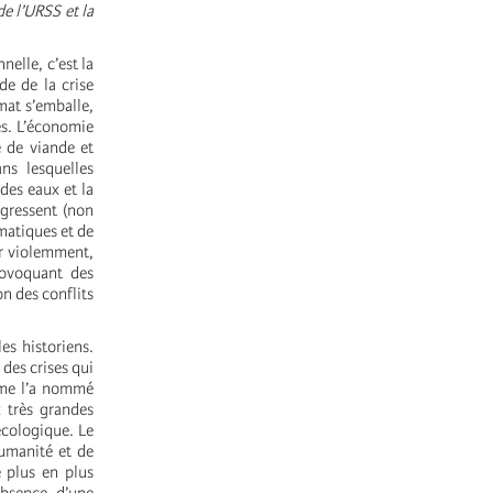
de l’URSS et la
nelle, c’est la
de de la crise
mat s’emballe,
es. L’économie
e de viande et
ns lesquelles
des eaux et la
ogressent (non
imatiques et de
er violemment,
provoquant des
n des conflits
es historiens.
 des crises qui
omme l’a nommé
 très grandes
écologique. Le
humanité et de
 plus en plus