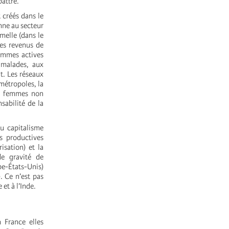
battre.
 créés dans le
nne au secteur
melle (dans le
les revenus de
femmes actives
 malades, aux
it. Les réseaux
métropoles, la
ux femmes non
sabilité de la
u capitalisme
es productives
isation) et la
de gravité de
pe-États-Unis)
). Ce n’est pas
 et à l’Inde.
 France elles