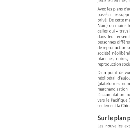
jette les femmes, e
Avec les plans d’a
passé : il les sup
privé. De cette m
Nord) ou moins fo
celles qui « trava
dans leur ensemb
personnes différen
de reproduction so
société néolibéra
blanches, noires,
reproduction soci
D’un point de vu
néolibéral d’aujo
(plateformes numé
marchandisation
l’accumulation mo
vers le Pacifique 
seulement la Chine 
Sur le plan 
Les nouvelles ext