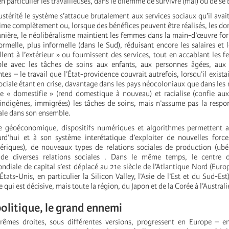
n particulier les travailleuses, dans le dilemme de survivre (mal) ou de se 
ustérité le système s’attaque brutalement aux services sociaux qu’il avait
prime complètement ou, lorsque des bénéfices peuvent être réalisés, les do
anière, le néolibéralisme maintient les femmes dans la main-d’œuvre for
rmelle, plus informelle (dans le Sud), réduisant encore les salaires et 
illent à l’extérieur » ou fournissent des services, tout en accablant les 
le avec les tâches de soins aux enfants, aux personnes âgées, aux
tes – le travail que l’État-providence couvrait autrefois, lorsqu’il exista
ciale étant en crise, davantage dans les pays néocoloniaux que dans les 
le « domestifie » (rend domestique à nouveau) et racialise (confie a
 indigènes, immigrées) les tâches de soins, mais n’assume pas la respon
ale dans son ensemble.
e géoéconomique, dispositifs numériques et algorithmes permettent a
urd’hui et à son système interétatique d’exploiter de nouvelles forc
riques), de nouveaux types de relations sociales de production (ubér
 de diverses relations sociales . Dans le même temps, le centre 
ndiale de capital s’est déplacé au 21e siècle de l’Atlantique Nord (Euro
(États-Unis, en particulier la Silicon Valley, l’Asie de l’Est et du Sud-Est
qui est décisive, mais toute la région, du Japon et de la Corée à l’Australie
politique, le grand ennemi
rêmes droites, sous différentes versions, progressent en Europe – en