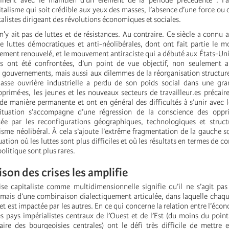
inent avec le maintien d’un élément de la période précédente : l’
italisme qui soit crédible aux yeux des masses, l’absence d’une force ou
talistes dirigeant des révolutions économiques et sociales.
 n'y ait pas de luttes et de résistances. Au contraire. Ce siècle a connu
 luttes démocratiques et anti-néolibérales, dont ont fait partie le 
ent renouvelé, et le mouvement antiraciste qui a débuté aux États-Un
es ont été confrontées, d’un point de vue objectif, non seulement a
es gouvernements, mais aussi aux dilemmes de la réorganisation structu
lasse ouvrière industrielle a perdu de son poids social dans une gra
pprimé·es, les jeunes et les nouveaux secteurs de travailleur.es précair
de manière permanente et ont en général des difficultés à s’unir ave
situation s’accompagne d’une régression de la conscience des oppr
ctée par les reconfigurations géographiques, technologiques et struct
isme néolibéral. À cela s’ajoute l’extrême fragmentation de la gauche so
uation où les luttes sont plus difficiles et où les résultats en termes de c
olitique sont plus rares.
son des crises les amplifie
rise capitaliste comme multidimensionnelle signifie qu’il ne s’agit pa
mais d’une combinaison dialectiquement articulée, dans laquelle chaq
 et est impactée par les autres. En ce qui concerne la relation entre l’éc
les pays impérialistes centraux de l’Ouest et de l’Est (du moins du poin
aire des bourgeoisies centrales) ont le défi très difficile de mettr