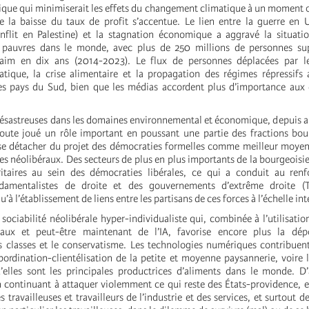
tique qui minimiserait les effets du changement climatique à un moment 
de la baisse du taux de profit s’accentue. Le lien entre la guerre en 
nflit en Palestine) et la stagnation économique a aggravé la situati
s pauvres dans le monde, avec plus de 250 millions de personnes su
faim en dix ans (2014-2023). Le flux de personnes déplacées par le
tique, la crise alimentaire et la propagation des régimes répressifs
les pays du Sud, bien que les médias accordent plus d’importance aux
désastreuses dans les domaines environnemental et économique, depuis 
oute joué un rôle important en poussant une partie des fractions bou
 se détacher du projet des démocraties formelles comme meilleur moye
es néolibéraux. Des secteurs de plus en plus importants de la bourgeoisi
oritaires au sein des démocraties libérales, ce qui a conduit au ren
amentalistes de droite et des gouvernements d’extrême droite (
u’à l’établissement de liens entre les partisans de ces forces à l’échelle in
sociabilité néolibérale hyper-individualiste qui, combinée à l’utilisation
aux et peut-être maintenant de l’IA, favorise encore plus la dépol
 classes et le conservatisme. Les technologies numériques contribuen
bordination-clientélisation de la petite et moyenne paysannerie, voire 
’elles sont les principales productrices d’aliments dans le monde. D’
n continuant à attaquer violemment ce qui reste des États-providence, 
s travailleuses et travailleurs de l’industrie et des services, et surtout d