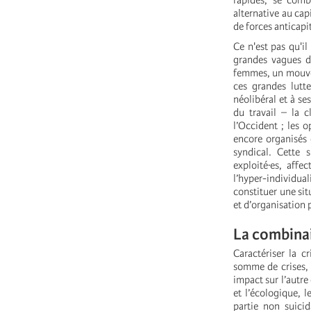
rapides, se comb
alternative au cap
de forces anticapi
Ce n'est pas qu'il
grandes vagues de
femmes, un mouvem
ces grandes lutt
néolibéral et à s
du travail – la c
l’Occident ; les o
encore organisés 
syndical. Cette 
exploité·es, affe
l’hyper-individual
constituer une sit
et d’organisation p
La combinai
Caractériser la c
somme de crises, 
impact sur l’autre
et l’écologique, 
partie non suicid