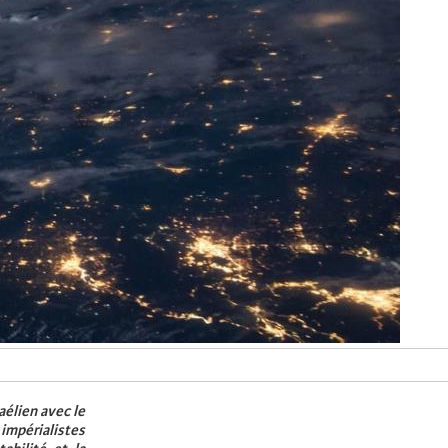
aélien avec le
mpérialistes