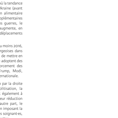
où la tendance
Ukraine (avant
on alimentaire
pplémentaires
s guerres, le
 augmente, en
 déplacements
au moins 2016,
rgeoises dans
n de mettre en
e adoptent des
forcement des
Trump, Modi,
ternationale.
 par la droite
itisation, la
t également à
leur réduction
autre part, le
en imposant la
es soignant·es,