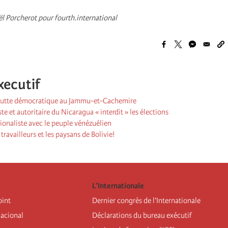
l Porcherot pour fourth.international
xecutif
a lutte démocratique au Jammu-et-Cachemire
te et autoritaire du Nicaragua « interdit » les élections
tionaliste avec le peuple vénézuélien
 travailleurs et les paysans de Bolivie!
L’Internationale
oint
Dernier congrès de l’Internationale
nacional
Déclarations du bureau exécutif