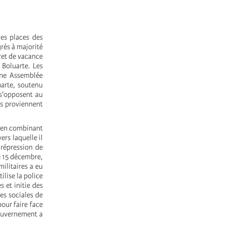
es places des
rès à majorité
cret de vacance
 Boluarte. Les
’une Assemblée
uarte, soutenu
 s'opposent au
es proviennent
r en combinant
rs laquelle il
 répression de
le 15 décembre,
ilitaires a eu
ilise la police
s et initie des
es sociales de
pour faire face
gouvernement a