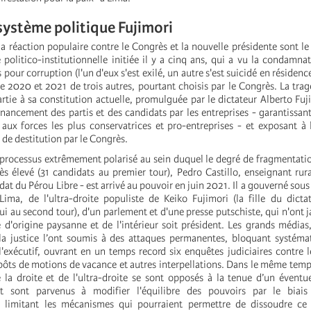
 système politique Fujimori
la réaction populaire contre le Congrès et la nouvelle présidente sont le
e politico-institutionnelle initiée il y a cinq ans, qui a vu la condamna
pour corruption (l'un d'eux s'est exilé, un autre s'est suicidé en résidence
re 2020 et 2021 de trois autres, pourtant choisis par le Congrès. La tra
rtie à sa constitution actuelle, promulguée par le dictateur Alberto Fuj
financement des partis et des candidats par les entreprises - garantissan
 aux forces les plus conservatrices et pro-entreprises - et exposant à l
de destitution par le Congrès.
 processus extrêmement polarisé au sein duquel le degré de fragmentati
rès élevé (31 candidats au premier tour), Pedro Castillo, enseignant rura
idat du Pérou Libre - est arrivé au pouvoir en juin 2021. Il a gouverné sous
 Lima, de l'ultra-droite populiste de Keiko Fujimori (la fille du dictat
ui au second tour), d'un parlement et d'une presse putschiste, qui n'ont 
 d'origine paysanne et de l'intérieur soit président. Les grands médias, 
la justice l’ont soumis à des attaques permanentes, bloquant systéma
l'exécutif, ouvrant en un temps record six enquêtes judiciaires contre l
pôts de motions de vacance et autres interpellations. Dans le même temp
 la droite et de l'ultra-droite se sont opposés à la tenue d’un évent
et sont parvenus à modifier l'équilibre des pouvoirs par le biai
es limitant les mécanismes qui pourraient permettre de dissoudre ce