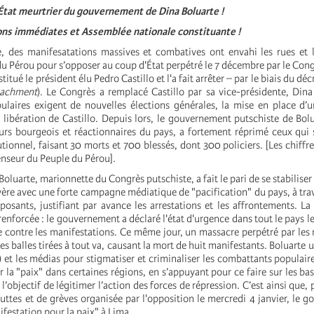
État meurtrier du gouvernement de Dina Boluarte !
ons immédiates et Assemblée nationale constituante !
 des manifesatations massives et combatives ont envahi les rues et l
 du Pérou pour s’opposer au coup d'État perpétré le 7 décembre par le Cong
stitué le président élu Pedro Castillo et l'a fait arrêter – par le biais du dé
achment
). Le Congrès a remplacé Castillo par sa vice-présidente, Dina
ulaires exigent de nouvelles élections générales, la mise en place d
a libération de Castillo. Depuis lors, le gouvernement putschiste de Bol
eurs bourgeois et réactionnaires du pays, a fortement réprimé ceux qui
utionnel, faisant 30 morts et 700 blessés, dont 300 policiers. [Les chiffr
nseur du Peuple du Pérou].
luarte, marionnette du Congrès putschiste, a fait le pari de se stabilise
ère avec une forte campagne médiatique de "pacification" du pays, à trave
posants, justifiant par avance les arrestations et les affrontements. La
e renforcée : le gouvernement a déclaré l'état d'urgence dans tout le pays 
 contre les manifestations. Ce même jour, un massacre perpétré par les m
s balles tirées à tout va, causant la mort de huit manifestants. Boluarte ut
) et les médias pour stigmatiser et criminaliser les combattants populaire
 la "paix" dans certaines régions, en s’appuyant pour ce faire sur les bas
 l’objectif de légitimer l’action des forces de répression. C’est ainsi que, 
uttes et de grèves organisée par l'opposition le mercredi 4 janvier, le 
festation pour la paix" à Lima.