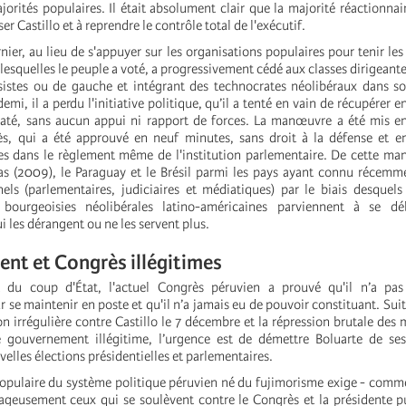
jorités populaires. Il était absolument clair que la majorité réactionna
er Castillo et à reprendre le contrôle total de l'exécutif.
ier, au lieu de s'appuyer sur les organisations populaires pour tenir le
squelles le peuple a voté, a progressivement cédé aux classes dirigeantes
sistes ou de gauche et intégrant des technocrates néolibéraux dans s
emi, il a perdu l'initiative politique, qu’il a tenté en vain de récupérer 
raté, sans aucun appui ni rapport de forces. La manœuvre a été mis e
s, qui a été approuvé en neuf minutes, sans droit à la défense et en
es dans le règlement même de l'institution parlementaire. De cette man
as (2009), le Paraguay et le Brésil parmi les pays ayant connu récem
nnels (parlementaires, judiciaires et médiatiques) par le biais desquels
bourgeoisies néolibérales latino-américaines parviennent à se dé
 les dérangent ou ne les servent plus.
nt et Congrès illégitimes
 du coup d'État, l'actuel Congrès péruvien a prouvé qu'il n’a pas 
se maintenir en poste et qu'il n’a jamais eu de pouvoir constituant. Suit
 irrégulière contre Castillo le 7 décembre et la répression brutale des 
e gouvernement illégitime, l’urgence est de démettre Boluarte de ses
velles élections présidentielles et parlementaires.
populaire du système politique péruvien né du fujimorisme exige - comm
geusement ceux qui se soulèvent contre le Congrès et la présidente p