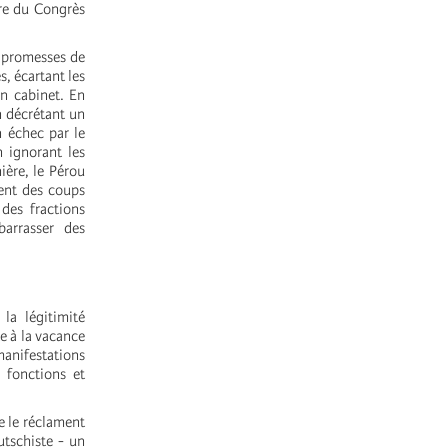
ire du Congrès
s promesses de
, écartant les
on cabinet. En
en décrétant un
n échec par le
 ignorant les
ière, le Pérou
ment des coups
 des fractions
barrasser des
la légitimité
e à la vacance
manifestations
 fonctions et
e le réclament
utschiste - un