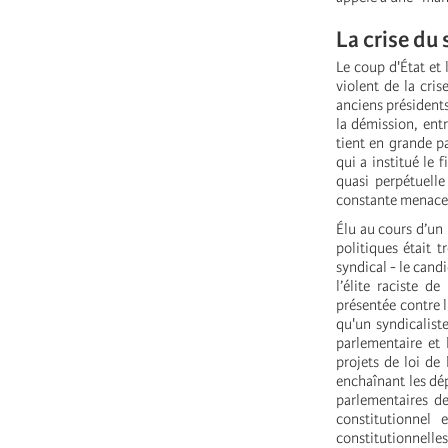
La crise du
Le coup d'État et 
violent de la cris
anciens présidents 
la démission, ent
tient en grande pa
qui a institué le 
quasi perpétuelle
constante menace 
Élu au cours d’un
politiques était t
syndical - le cand
l’élite raciste de
présentée contre l
qu'un syndicaliste
parlementaire et 
projets de loi de 
enchaînant les dé
parlementaires de
constitutionnel 
constitutionnell