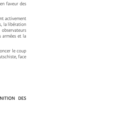
 en faveur des
ent activement
 la libération
 observateurs
s armées et la
noncer le coup
utschiste, face
NITION DES