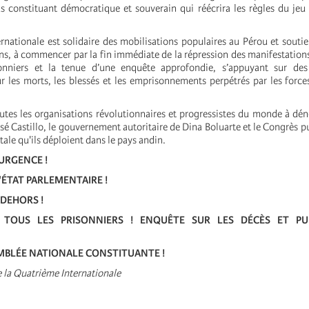
 constituant démocratique et souverain qui réécrira les règles du jeu
rnationale est solidaire des mobilisations populaires au Pérou et souti
ns, à commencer par la fin immédiate de la répression des manifestations,
onniers et la tenue d’une enquête approfondie, s’appuyant sur des
ur les morts, les blessés et les emprisonnements perpétrés par les force
tes les organisations révolutionnaires et progressistes du monde à dé
rsé Castillo, le gouvernement autoritaire de Dina Boluarte et le Congrès p
tale qu'ils déploient dans le pays andin.
'URGENCE !
'ÉTAT PARLEMENTAIRE !
DEHORS !
E TOUS LES PRISONNIERS ! ENQUÊTE SUR LES DÉCÈS ET PU
MBLÉE NATIONALE CONSTITUANTE !
e la Quatrième Internationale