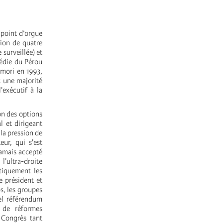
 point d’orgue
tion de quatre
 surveillée) et
gédie du Pérou
imori en 1993,
t une majorité
'exécutif à la
on des options
l et dirigeant
 la pression de
eur, qui s'est
jamais accepté
l'ultra-droite
tiquement les
e président et
s, les groupes
uel référendum
s de réformes
 Congrès tant