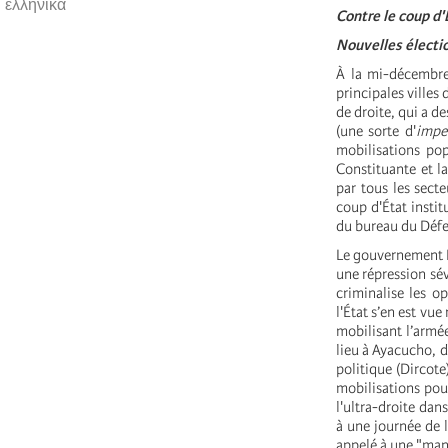
ελληνικά
Contre le coup d'
Nouvelles électi
À la mi-décembre,
principales villes
de droite, qui a de
(une sorte d'
impe
mobilisations pop
Constituante et l
par tous les sect
coup d'État instit
du bureau du Défe
Le gouvernement Bo
une répression sév
criminalise les op
l'État s’en est vu
mobilisant l’armée
lieu à Ayacucho, de
politique (Dircote
mobilisations pour
l'ultra-droite dans
à une journée de l
appelé à une "mani