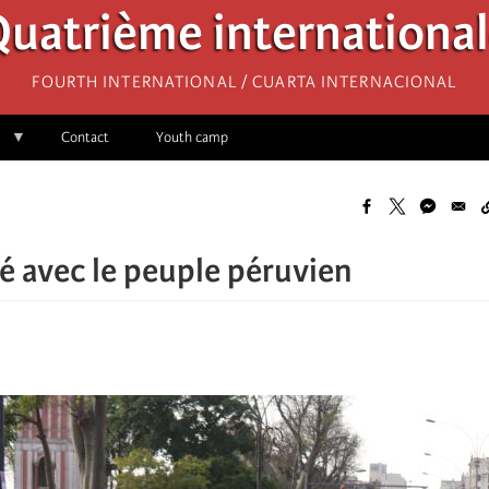
uatrième internationa
Fourth International / Cuarta Internacional
Contact
Youth camp
té avec le peuple péruvien