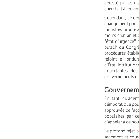
détesté par les ma
cherchait à renvers
Cependant, ce dern
changement pour le
ministres progres
moins d'un an et d
"état d'urgence" 
putsch du Congrè
procédures établi
rejoint le Hondur
d'État institutio
importantes des 
gouvernements qui
Gouverneme
En tant qu'agent
démocratique pour 
approuvée de façon
populaires par c
d'appeler à de nou
Le profond rejet 
sagement et coura