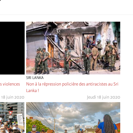
SRI LANKA
Non à la répression policière des antiracistes au Sri
es violences
Lanka !
Jeudi 18 juin 2020
i 18 juin 2020