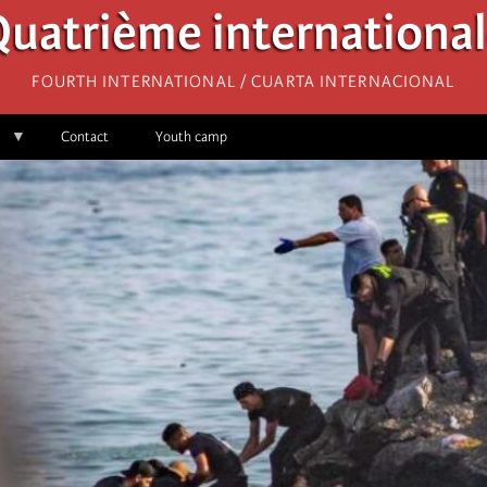
uatrième internationa
Fourth International / Cuarta Internacional
Contact
Youth camp