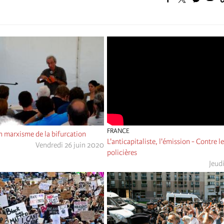
FRANCE
n marxisme de la bifurcation
L'anticapitaliste, l'émission - Contre l
Vendredi 26 juin 2020
policières
Jeud