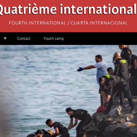
uatrième internationa
Fourth International / Cuarta Internacional
Contact
Youth camp