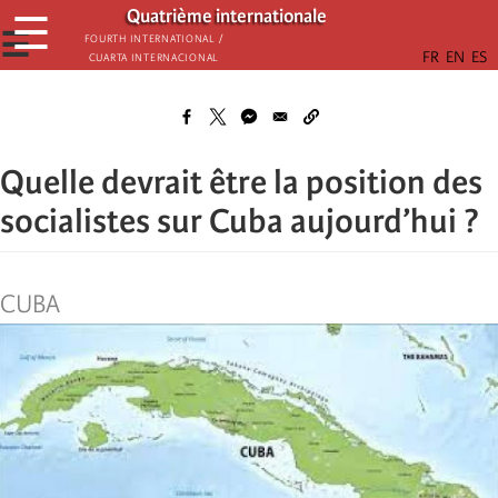
Aller
Quatrième internationale
☰
au
☰
Fourth International /
Cuarta Internacional
contenu
principal
Quelle devrait être la position des
socialistes sur Cuba aujourd’hui ?
CUBA