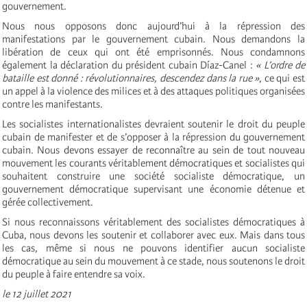
gouvernement.
Nous nous opposons donc aujourd’hui à la répression des
manifestations par le gouvernement cubain. Nous demandons la
libération de ceux qui ont été emprisonnés. Nous condamnons
également la déclaration du président cubain Díaz-Canel :
« L’ordre de
bataille est donné : révolutionnaires, descendez dans la rue »
, ce qui est
un appel à la violence des milices et à des attaques politiques organisées
contre les manifestants.
Les socialistes internationalistes devraient soutenir le droit du peuple
cubain de manifester et de s’opposer à la répression du gouvernement
cubain. Nous devons essayer de reconnaître au sein de tout nouveau
mouvement les courants véritablement démocratiques et socialistes qui
souhaitent construire une société socialiste démocratique, un
gouvernement démocratique supervisant une économie détenue et
gérée collectivement.
Si nous reconnaissons véritablement des socialistes démocratiques à
Cuba, nous devons les soutenir et collaborer avec eux. Mais dans tous
les cas, même si nous ne pouvons identifier aucun socialiste
démocratique au sein du mouvement à ce stade, nous soutenons le droit
du peuple à faire entendre sa voix.
le 12 juillet 2021