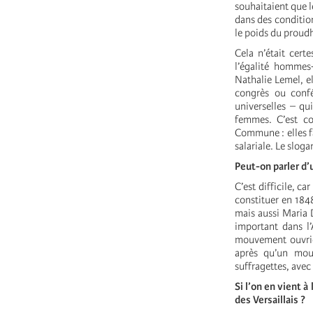
souhaitaient que l
dans des condition
le poids du proud
Cela n’était cert
l’égalité hommes-
Nathalie Lemel, el
congrès ou conf
universelles – qu
femmes. C’est co
Commune : elles fai
salariale. Le sloga
Peut-on parler d
C’est difficile, c
constituer en 184
mais aussi Maria 
important dans l’
mouvement ouvrier
après qu’un mou
suffragettes, ave
Si l’on en vient 
des Versaillais ?