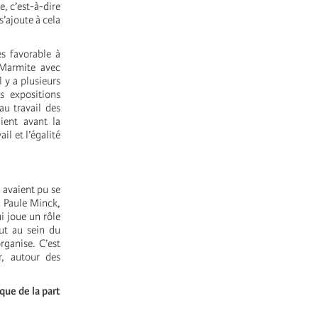
e, c’est-à-dire
’ajoute à cela
ès favorable à
a Marmite avec
l y a plusieurs
s expositions
u travail des
ient avant la
il et l’égalité
 avaient pu se
u Paule Minck,
i joue un rôle
ut au sein du
rganise. C’est
, autour des
que de la part