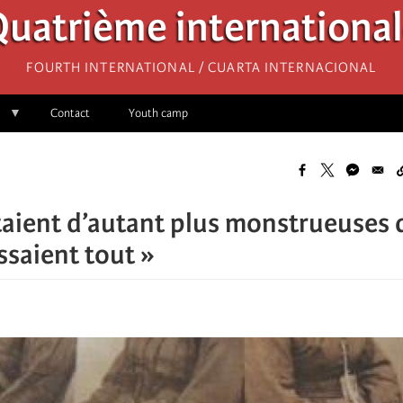
uatrième internationa
Fourth International / Cuarta Internacional
Contact
Youth camp
étaient d’autant plus monstrueuses 
ssaient tout »