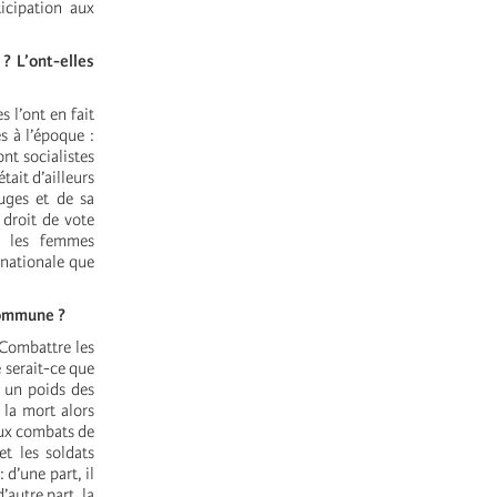
icipation aux
 ? L’ont-elles
 l’ont en fait
s à l’époque :
ont socialistes
tait d’ailleurs
uges et de sa
 droit de vote
r les femmes
 nationale que
Commune ?
 Combattre les
 serait-ce que
t un poids des
 la mort alors
 aux combats de
et les soldats
d’une part, il
’autre part, la