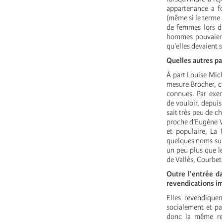
appartenance a fo
(même si le terme 
de femmes lors de
hommes pouvaient 
qu’elles devaient 
Quelles autres pa
À part Louise Mich
mesure Brocher, c’
connues. Par exe
de vouloir, depuis
sait très peu de 
proche d’Eugène V
et populaire, La
quelques noms sur 
un peu plus que l
de Vallès, Courbet,
Outre l’entrée d
revendications i
Elles revendique
socialement et par
donc la même rec