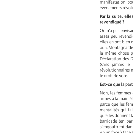
manifestation pou
événements révolut
Par la suite, ell
revendiqué ?
On n’a pas envisag
assez peu revendi
elles en ont bien 
ou « Montagnardes 
la même chose pe
Déclaration des D
(sans jamais le
révolutionnaires 
le droit de vote.
Est-ce que la pa
Non, les femmes on
armes à la main ét
parce que les fem
mentalités qui fa
qu’elles donnent la
barricade (en par
s’engouffrent dans
y a un face à face 