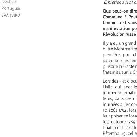
Deutsch
E
ntretien avec l'
Português
Que peut-on dire
ελληνικά
Commune ? Peut-o
femmes est souve
manifestation po
Révolution russe
Il y a eu un gran
butte Montmartre, 
premières pour ch
parce que les fe
puisque la Garde 
fraternisé sur le C
Lors des 5 et 6 oc
Halle, qui lance l
journée internati
Mais, dans ces di
journées qu’en cont
10 août 1792, lors
leur présence lors
le 5 octobre 1789 
finalement c’est l
Pétersbourg, celle