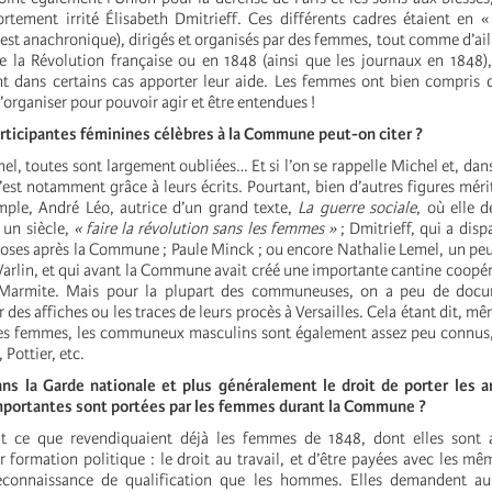
rtement irrité Élisabeth Dmitrieff. Ces différents cadres étaient en 
est anachronique), dirigés et organisés par des femmes, tout comme d’aill
 la Révolution française ou en 1848 (ainsi que les journaux en 1848)
dans certains cas apporter leur aide. Les femmes ont bien compris qu
s’organiser pour pouvoir agir et être entendues !
rticipantes féminines célèbres à la Commune peut-on citer ?
el, toutes sont largement oubliées… Et si l’on se rappelle Michel et, da
est notamment grâce à leurs écrits. Pourtant, bien d’autres figures mérit
mple, André Léo, autrice d’un grand texte,
La guerre sociale
, où elle d
 un siècle,
« faire la révolution sans les femmes »
; Dmitrieff, qui a disp
choses après la Commune ; Paule Minck ; ou encore Nathalie Lemel, un pe
arlin, et qui avant la Commune avait créé une importante cantine coopér
 Marmite. Mais pour la plupart des communeuses, on a peu de docu
des affiches ou les traces de leurs procès à Versailles. Cela étant dit, mêm
es femmes, les communeux masculins sont également assez peu connus, 
 Pottier, etc.
ans la Garde nationale et plus généralement le droit de porter les a
mportantes sont portées par les femmes durant la Commune ?
nt ce que revendiquaient déjà les femmes de 1848, dont elles sont 
 formation politique : le droit au travail, et d’être payées avec les mêm
onnaissance de qualification que les hommes. Elles demandent aus