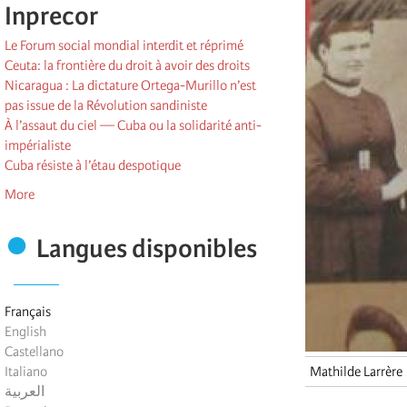
Inprecor
Le Forum social mondial interdit et réprimé
Ceuta: la frontière du droit à avoir des droits
Nicaragua : La dictature Ortega-Murillo n’est
pas issue de la Révolution sandiniste
À l’assaut du ciel — Cuba ou la solidarité anti-
impérialiste
Cuba résiste à l’étau despotique
More
Langues disponibles
Français
English
Castellano
Italiano
Mathilde Larrère
العربية