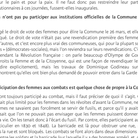
r le pain et pour la paix. Il ne faut donc pas restreindre leur part
ionnaires à ces journées, fussent-elles inaugurales.
es n’ont pas pu participer aux institutions officielles de la Commune
é le droit de vote des femmes pour élire la Commune le 26 mars, et elles
qué. Le droit de vote n’était pas une revendication première des femme
d’autres, et c’est encore plus vrai des communeuses, qui pour la plupart s
» (démocrates-sociales), mais l’on reviendra sur leurs revendications. C’é
ndant la Révolution française : on parle beaucoup d’Olympe de Go
roits la Femme et de la Citoyenne, qui est une façon de revendiquer le
 dire explicitement), mais les travaux de Dominique Godineau su
montrent qu’elles ont bien plus demandé de pouvoir entrer dans la Garde
rticipation des femmes aux combats est quelque chose de propre à la 
t toujours participé au combat, mais il faut préciser de quoi il s’agit.
ait plus limité pour les femmes dans les révoltes d’avant la Commune, ne
mes ne savaient pas forcément se servir de fusils, et parce qu’il y avai
isait que l’on ne pouvait pas envisager que les femmes puissent donner
 vie. On les tenait donc à l’écart du fusil. Par contre, elles participaient
ticulier en 1830 et 1848). La barricade est là pour obstruer une rue, 
 la rue et sont bloqués. Les combats se font alors dans deux dimensions : 
entre les soldats et la barricade (sur laquelle il y a des hommes armés), et, d