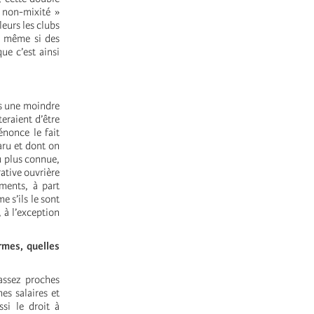
« non-mixité »
eurs les clubs
, même si des
e c’est ainsi
ns une moindre
eraient d’être
énonce le fait
aru et dont on
u plus connue,
ative ouvrière
ments, à part
e s’ils le sont
à l’exception
rmes, quelles
assez proches
es salaires et
si le droit à