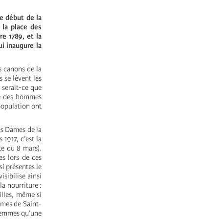
e début de la
 la place des
e 1789, et la
i inaugure la
s canons de la
 se lèvent les
 serait-ce que
ue des hommes
population ont
es Dames de la
 1917, c’est la
te du 8 mars).
es lors de ces
si présentes le
sibilise ainsi
la nourriture :
illes, même si
mmes de Saint-
 femmes qu’une