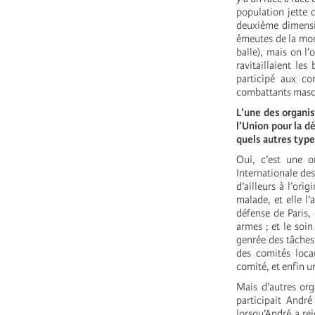
population jette 
deuxième dimensio
émeutes de la mona
balle), mais on l’
ravitaillaient le
participé aux c
combattants masc
L’une des organi
l’Union pour la d
quels autres type
Oui, c’est une or
Internationale des
d’ailleurs à l’ori
malade, et elle l’
défense de Paris,
armes ; et le soin
genrée des tâches.
des comités loca
comité, et enfin u
Mais d’autres or
participait André
lorsqu’André a rej