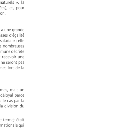
naturels », la
es), et, pour
ion.
y a une grande
sses d’égalité
alariale ; elle
de nombreuses
ommune décrète
 recevoir une
 ne seront pas
mes lors de la
mmes, mais un
 déloyal parce
 le cas par la
la division du
e terme) était
rnationale qui