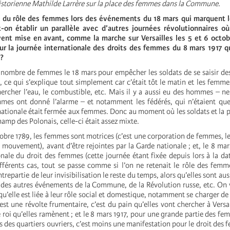
historienne Mathilde Larrère sur la place des femmes dans la Commune.
 du rôle des femmes lors des événements du 18 mars qui marquent l
n établir un parallèle avec d’autres journées révolutionnaires où
nt mise en avant, comme la marche sur Versailles les 5 et 6 octobr
ur la journée internationale des droits des femmes du 8 mars 1917 qu
 ?
d nombre de femmes le 18 mars pour empêcher les soldats de se saisir de
ce qui s’explique tout simplement car c’était tôt le matin et les femmes
ercher l’eau, le combustible, etc. Mais il y a aussi eu des hommes – ne
mmes ont donné l’alarme – et notamment les fédérés, qui n’étaient q
nationale était fermée aux femmes. Donc au moment où les soldats et la 
hamp des Polonais, celle-ci était assez mixte.
tobre 1789, les femmes sont motrices (c’est une corporation de femmes, l
e mouvement), avant d’être rejointes par la Garde nationale ; et, le 8 mars
onale du droit des femmes (cette journée étant fixée depuis lors à la da
fférents cas, tout se passe comme si l’on ne retenait le rôle des femm
repartie de leur invisibilisation le reste du temps, alors qu’elles sont aus
 des autres événements de la Commune, de la Révolution russe, etc. On vi
qu’elle est liée à leur rôle social et domestique, notamment se charger de 
est une révolte frumentaire, c’est du pain qu’elles vont chercher à Versa
e roi qu’elles ramènent ; et le 8 mars 1917, pour une grande partie des fe
s des quartiers ouvriers, c’est moins une manifestation pour le droit des