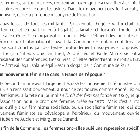
es femmes, surtout mariées, rentrent au foyer, quitte à travailler à domicil
s pires encore que dans les usines. Dans le mouvement ouvrier français, s
honisme, et de la profonde misogynie de Proudhon.
es pas le cas de tous les militants. Par exemple, Eugène Varlin était tr
femmes et en particulier à l’égalité salariale, et lorsqu’il fonde L
le a le même rôle d’organisation que lui. Mais c’étaient des minorités : i
érences de l’Internationale avant la Commune – notamment lors de
i se sont conclus par des textes profondément misogynes et opposés a
ntre ça d’ailleurs que Dmitrieff, André Léo et Paule Minck se batta
saient des conférences, très suivies, où elles défendaient le droit au trava
n « à travail égal, salaire égal » est un slogan de la Commune de Paris.
’un mouvement féministe dans la France de l’époque ?
ar le Second Empire avait largement écrasé les mouvements féministes qui
8. Cela renaissait doucement, autour de ces figures comme André Léo o
Deraismes, à la tête du journal
Le Droit des femmes
fondé en 1869, et qu
Association pour le droit des femmes créée en 1870. Mais c’est surto
 qu’il y a un féminisme socialiste, ou un socialisme féministe, qui s’o
vement féministe se développe à l’extérieur du mouvement ouvrier
c Hubertine Auclert et Marguerite Durand.
à la fin de la Commune, les femmes ont-elles subi une répression spécifi