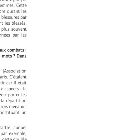
 femmes. Cette
dre durant les
 blessures par
nt les blessés,
t plus souvent
nées par les
aux combats :
es mots ? Dans
 [Association
aris. C’étaient
r car il était
x aspects : la
oir porter les
la répartition
trois niveaux :
onstituant un
artre, auquel
: par exemple,
, cette double