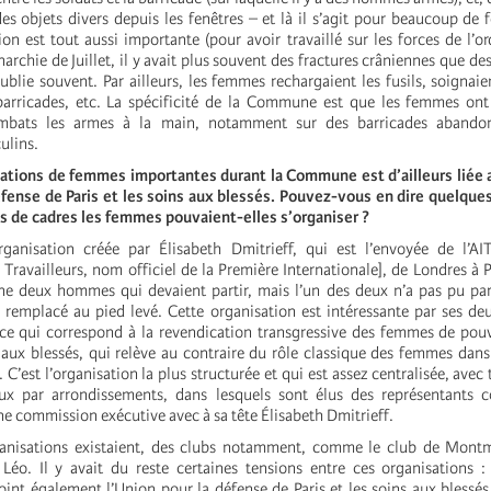
des objets divers depuis les fenêtres – et là il s’agit pour beaucoup de
n est tout aussi importante (pour avoir travaillé sur les forces de l’or
rchie de Juillet, il y avait plus souvent des fractures crâniennes que des
oublie souvent. Par ailleurs, les femmes rechargaient les fusils, soignaie
s barricades, etc. La spécificité de la Commune est que les femmes on
ombats les armes à la main, notamment sur des barricades abandon
ulins.
sations de femmes importantes durant la Commune est d’ailleurs liée 
éfense de Paris et les soins aux blessés. Pouvez-vous en dire quelqu
s de cadres les femmes pouvaient-elles s’organiser ?
ganisation créée par Élisabeth Dmitrieff, qui est l’envoyée de l’AIT
 Travailleurs, nom officiel de la Première Internationale], de Londres à P
gine deux hommes qui devaient partir, mais l’un des deux n’a pas pu parti
a remplacé au pied levé. Cette organisation est intéressante par ses deu
 ce qui correspond à la revendication transgressive des femmes de pouv
 aux blessés, qui relève au contraire du rôle classique des femmes dans 
 C’est l’organisation la plus structurée et qui est assez centralisée, avec 
ux par arrondissements, dans lesquels sont élus des représentants c
ne commission exécutive avec à sa tête Élisabeth Dmitrieff.
ganisations existaient, des clubs notamment, comme le club de Montm
 Léo. Il y avait du reste certaines tensions entre ces organisations 
oint également l’Union pour la défense de Paris et les soins aux blessés