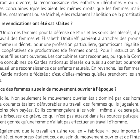
 droit au divorce, la reconnaissance des enfants « illégitimes » ou « 
es concubines (qu’elles aient les mêmes droits que les femmes marié
elles, notamment Louise Michel, elles réclament l’abolition de la prostitut
 revendications ont été satisfaites ?
’Union des femmes pour la défense de Paris et les soins des blessés, il 
travail des femmes et Élisabeth Dmitrieff parvient à arracher des prome
a même un décret, pour une profession particulière, garantissant l’égalité s
 coopératives de productrices (de femmes donc). Pour l’instruction 
ns et filles sont ouvertes. Les concubines sont reconnues, puisque la C
ou
concubines de Gardes nationaux blessés ou tués au combat pourront
a aussi une reconnaissance des enfants naturels. En revanche, les femmes
 Garde nationale fédérée : c’est d’elles-mêmes qu’elles prendront les ar
e.
lace des femmes au sein du mouvement ouvrier à l’époque ?
ifficile. Non seulement le mouvement ouvrier était dominé par des ho
 courants étaient défavorables au travail des femmes qu’ils jugeaient
moins bien payées. Et ils commençaient à les voir – même si ce sera plus
 briseuses de grève, ce qui n’est pas attesté dans les sources puisque 
ement genrée qu’une femme n’allait pas effectuer un travail d’homme.
 également que le travail en usine (ou en « fabrique », peu importe l
alité, et nombreux étaient ceux au sein du mouvement ouvrier et de l’Inte