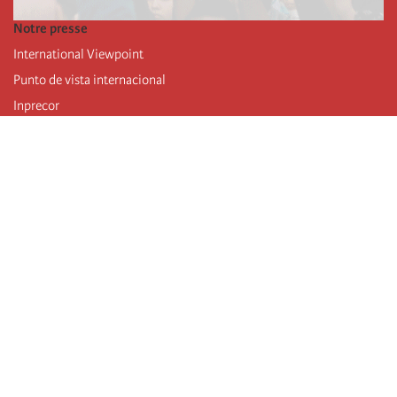
Notre presse
International Viewpoint
Punto de vista internacional
Inprecor
Facebook
Twitter
Mastodon
Telegram
L’Internationale
Dernier congrès de l’Internationale
Déclarations du bureau exécutif
Institut de formation (IIRE)
Jeunes
Auteurs
Vidéos
Flux RSS