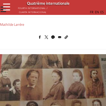
Aller
Quatrième internationale
☰
au
☰
Fourth International /
Cuarta Internacional
contenu
principal
Mathilde Larrère