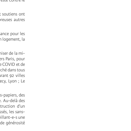
festé contre le
t soutiens ont
breuses autres
sance pour les
un logement, la
niser de la mi-
rs Paris, pour
de COVID et de
rché dans tous
rant 92 villes
ecy, Lyon ; Le
s-papiers, des
e. Au-delà des
truction d’un
sés, les sans-
eillant-e-s une
 de générosité