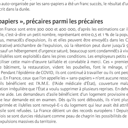
 auto-organisée par les sans-papiers a été un franc succès, le résultat d
crit dans la durée.
apiers », précaires parmi les précaires
en France sont entre 300 000 et 400 000, d’après les estimations car i
elle, c’est-à-dire un petit nombre, représentant entre 0,5 et 1 % de la pop
s, menacéEs d’expulsion, ils et elles peuvent être envoyéEs dans les 
trative) antichambre de l’expulsion, où la rétention peut durer jusqu’à 
 sauf un hébergement d’urgence saturé, beaucoup sont condamnéEs à vivr
ils/elles sont exploitéEs dans les pires conditions. Les employeurs petits
tiliser cette main-d’œuvre taillable et corvéable à merci. Ces « premie
le bâtiment, la restauration, vident les poubelles, font le ménage, 
endant l’épidémie de COVID, ils ont continué à travailler ou ils ont per
nu. En France, ceux que l’on appelle les « sans-papiers » n’ont aucune ress
ls bénéficient est l’A.M.E. (l’Aide médicale d’État), couverture mal
tion irrégulière que l’État a voulu supprimer à plusieurs reprises. En deho
une aide. Les demandeurs d’asile bénéficient d’un logement provisoire e
ue leur demande est en examen. Dès qu’ils sont déboutés, ils n’ont plu
primée et ils/elles sont renvoyé-E-s du logement qui leur avait été attr
ile sont refusées. La France détient un des records européens ! Depui
ois se sont durcies réduisant comme peau de chagrin les possibilités de 
expulsions massives du territoire.