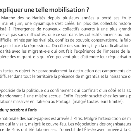
liquer une telle mobilisation ?
 Marche des solidarités depuis plusieurs années a porté ses fruit
 mai et juin, une dynamique s’est créée. En plus des collectifs histor
sisté à l’émergence de nouveaux collectifs ouverts à une plus grande
 ne va pas sans difficultés, que ce soit dans les collectifs anciens ou no
fficile, minée par les rivalités, conflits de pouvoir, conservatisme, la faib
la peur face à la répression…
Du côté des soutiens, il y a la radicalisation
idarité avec les migrant-e-s qui ont fait l’expérience de l’impasse de la
olère des migrant-e-s qui n’en peuvent plus d’attendre leur régularisatio
 les facteurs objectifs : paradoxalement la destruction des campements d
iffuser dans tout le territoire la présence de migrantEs et la naissance d
ypocrisie de la politique du confinement qui confinait d’un côté et laissa
abandonnant à une misère accrue. Enfin l’espoir suscité chez les sans-p
sations massives en Italie ou au Portugal (malgré toutes leurs limites).
du 17 octobre à Paris
e nationale des Sans-papiers est arrivée à Paris. Malgré l’interdiction de 
ien qui la visait, malgré le couvre-feu. Les négociations des organisateurs
ce de Paris ont été laborieuses. L’objectif de l’Élysée avec arrivée à la 