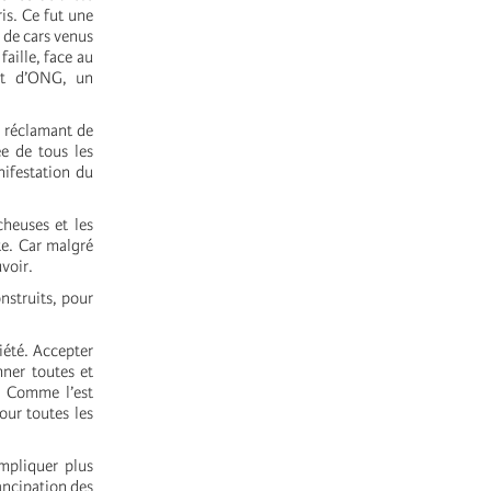
is. Ce fut une
 de cars venus
faille, face au
 et d’ONG, un
e réclamant de
ée de tous les
nifestation du
cheuses et les
te. Car malgré
voir.
nstruits, pour
iété. Accepter
mner toutes et
. Comme l’est
our toutes les
impliquer plus
ancipation des