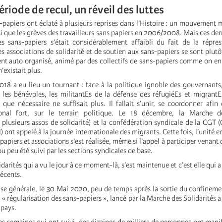
riode de recul, un réveil des luttes
-papiers ont éclaté à plusieurs reprises dans l’Histoire : un mouvement m
 que les grèves des travailleurs sans papiers en 2006/2008. Mais ces der
 sans-papiers s’était considérablement affaibli du fait de la répres
s associations de solidarité et de soutien aux sans-papiers se sont plut
 auto organisé, animé par des collectifs de sans-papiers comme on en
’existait plus.
18 a eu lieu un tournant : face à la politique ignoble des gouvernants,
 les bénévoles, les militantEs de la défense des réfugiéEs et migrantE
 que nécessaire ne suffisait plus. Il fallait s’unir, se coordonner afin
nal fort, sur le terrain politique. Le 18 décembre, la Marche de
plusieurs assos de solidarité) et la confédération syndicale de la CGT 
) ont appelé à la journée internationale des migrants. Cette fois, l’unité e
papiers et associations s’est réalisée, même si l’appel à participer venant 
ou peu été suivi par les sections syndicales de base.
arités qui a vu le jour à ce moment-là, s’est maintenue et c’est elle qui a 
écents.
rise générale, le 30 Mai 2020, peu de temps après la sortie du confineme
 « régularisation des sans-papiers », lancé par la Marche des Solidarités a
 pays.