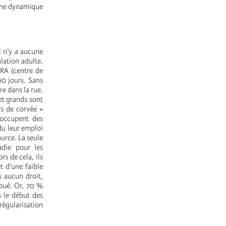
’une dynamique
l n’y a aucune
ulation adulte.
CRA (centre de
90 jours. Sans
e dans la rue.
 et grands sont
rs de corvée »
s’occupent des
du leur emploi
ource. La seule
adie pour les
rs de cela, ils
t d’une faible
s aucun droit,
ibué. Or, 70 %
s le début des
régularisation