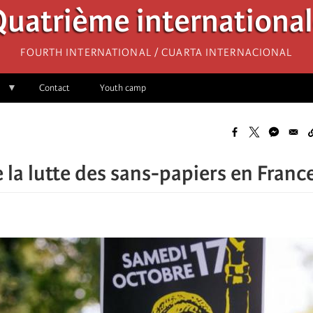
uatrième internationa
Fourth International / Cuarta Internacional
Contact
Youth camp
e la lutte des sans-papiers en Franc