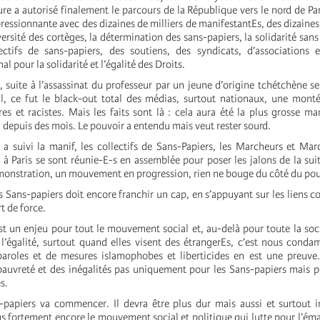
ure a autorisé finalement le parcours de la République vers le nord de Par
essionnante avec des dizaines de milliers de manifestantEs, des dizaines
versité des cortèges, la détermination des sans-papiers, la solidarité sans 
ectifs de sans-papiers, des soutiens, des syndicats, d’associations
 pour la solidarité et l’égalité des Droits.
suite à l’assassinat du professeur par un jeune d’origine tchétchène s
al, ce fut le black-out total des médias, surtout nationaux, une mont
res et racistes. Mais les faits sont là : cela aura été la plus grosse ma
depuis des mois. Le pouvoir a entendu mais veut rester sourd.
 suivi la manif, les collectifs de Sans-Papiers, les Marcheurs et Mar
 à Paris se sont réunie-E-s en assemblée pour poser les jalons de la sui
émonstration, un mouvement en progression, rien ne bouge du côté du pou
Sans-papiers doit encore franchir un cap, en s’appuyant sur les liens co
t de force.
’est un enjeu pour tout le mouvement social et, au-delà pour toute la soc
l’égalité, surtout quand elles visent des étrangerEs, c’est nous conda
paroles et de mesures islamophobes et liberticides en est une preuve
 pauvreté et des inégalités pas uniquement pour les Sans-papiers mais p
s.
-papiers va commencer. Il devra être plus dur mais aussi et surtout 
us fortement encore le mouvement social et politique qui lutte pour l’ém