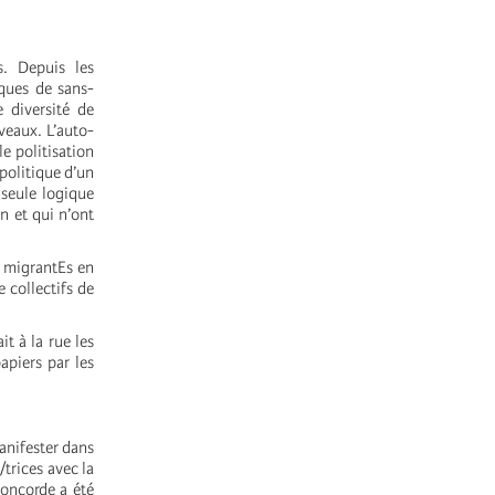
s. Depuis les
iques de sans-
 diversité de
uveaux. L’auto-
le politisation
 politique d’un
 seule logique
n et qui n’ont
e migrantEs en
e collectifs de
it à la rue les
apiers par les
manifester dans
/trices avec la
Concorde a été