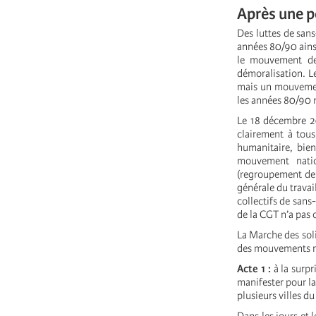
Après une pé
Des luttes de sans
années 80/90 ainsi
le mouvement des
démoralisation. Le
mais un mouvement
les années 80/90 n
Le 18 décembre 20
clairement à tous
humanitaire, bien
mouvement natio
(regroupement de 
générale du travail
collectifs de sans-
de la CGT n’a pas 
La Marche des solid
des mouvements r
Acte 1 :
à la surp
manifester pour la
plusieurs villes du