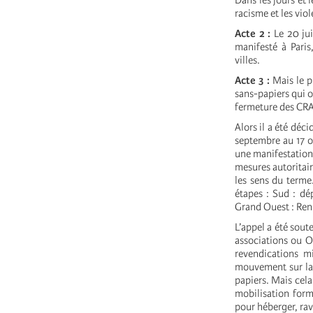
Dans les jours et 
racisme et les viol
Acte 2 :
Le 20 jui
manifesté à Paris
villes.
Acte 3 :
Mais le p
sans-papiers qui on
fermeture des CRA
Alors il a été déci
septembre au 17 o
une manifestation 
mesures autoritair
les sens du terme
étapes : Sud : dé
Grand Ouest : Renn
L’appel a été sout
associations ou O
revendications m
mouvement sur la d
papiers. Mais cela 
mobilisation form
pour héberger, rav