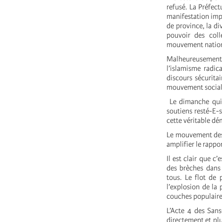
refusé. La Préfect
manifestation impr
de province, la di
pouvoir des coll
mouvement national
Malheureusement, 
l’islamisme radic
discours sécuritai
mouvement social 
Le dimanche qui a
soutiens resté-E-s
cette véritable d
Le mouvement des 
amplifier le rappor
Il est clair que c
des brèches dans 
tous. Le flot de 
l’explosion de la
couches populaire
L’Acte 4 des Sans
directement et pl