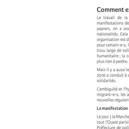
Comment exp
Le travail de la
manifestations de
papiers, on a as
nationalités. Cela
organisation est di
pour certain-e-s, 
tissu large de sol
humanitaire ; la c
plus rien à perdre.
Mais il y a aussi
2016 a conduit à d
solidarités.
L’ambiguïté et l’h
migrant-e-s, les 
nouvelles régulari
La manifestation 
Le jour J la March
tout l’Ouest paris
Préfecture de poli