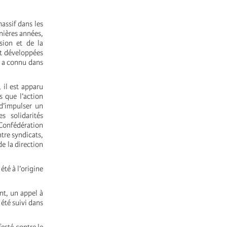
assif dans les
nières années,
sion et de la
ôt développées
 a connu dans
 il est apparu
s que l’action
 d’impulser un
s solidarités
(Confédération
ntre syndicats,
de la direction
été à l’origine
nt, un appel à
 été suivi dans