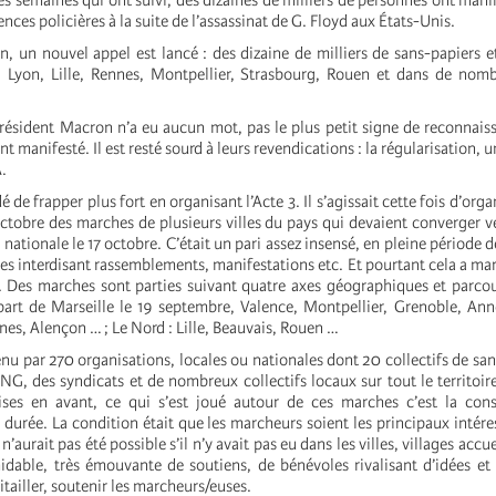
les semaines qui ont suivi, des dizaines de milliers de personnes ont mani
ences policières à la suite de l’assassinat de G. Floyd aux États-Unis.
n, un nouvel appel est lancé : des dizaine de milliers de sans-papiers e
, Lyon, Lille, Rennes, Montpellier, Strasbourg, Rouen et dans de nom
résident Macron n’a eu aucun mot, pas le plus petit signe de reconnais
t manifesté. Il est resté sourd à leurs revendications : la régularisation, 
.
dé de frapper plus fort en organisant l’Acte 3. Il s’agissait cette fois d’orga
ctobre des marches de plusieurs villes du pays qui devaient converger ve
nationale le 17 octobre. C’était un pari assez insensé, en pleine période 
es interdisant rassemblements, manifestations etc. Et pourtant cela a ma
. Des marches sont parties suivant quatre axes géographiques et parcou
part de Marseille le 19 septembre, Valence, Montpellier, Grenoble, Ann
es, Alençon … ; Le Nord : Lille, Beauvais, Rouen …
enu par 270 organisations, locales ou nationales dont 20 collectifs de san
NG, des syndicats et de nombreux collectifs locaux sur tout le territoir
ises en avant, ce qui s’est joué autour de ces marches c’est la cons
urée. La condition était que les marcheurs soient les principaux intéres
n’aurait pas été possible s’il n’y avait pas eu dans les villes, villages accu
idable, très émouvante de soutiens, de bénévoles rivalisant d’idées et
itailler, soutenir les marcheurs/euses.