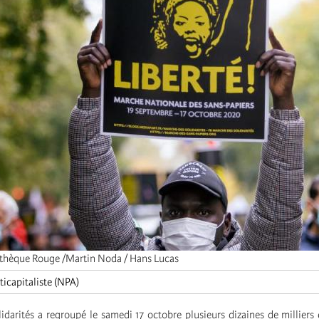
thèque Rouge /Martin Noda / Hans Lucas
icapitaliste (NPA)
idarités a regroupé le samedi 17 octobre plusieurs dizaines de milliers