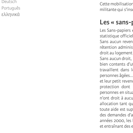
Deutsch
Cette mobilisation
Português
militante qui s’ins
ελληνικά
Les « sans-p
Les Sans-papiers 
statistique offici
Sans aucun revenu
rétention adminis
droit au logement
Sans aucun droit, 
bien contents d’u
travaillent dans 
personnes âgées… P
et leur petit reve
protection dont i
personnes en situa
n’ont droit à auc
allocation tant q
toute aide est sup
des demandes d’as
années 2000, les l
et entraînant des 