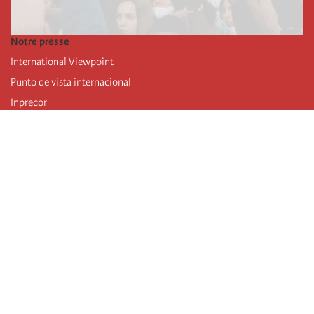
Notre presse
International Viewpoint
Punto de vista internacional
Inprecor
Facebook
Twitter
Mastodon
Telegram
L’Internationale
Dernier congrès de l’Internationale
Déclarations du bureau exécutif
Institut de formation (IIRE)
Jeunes
Auteurs
Vidéos