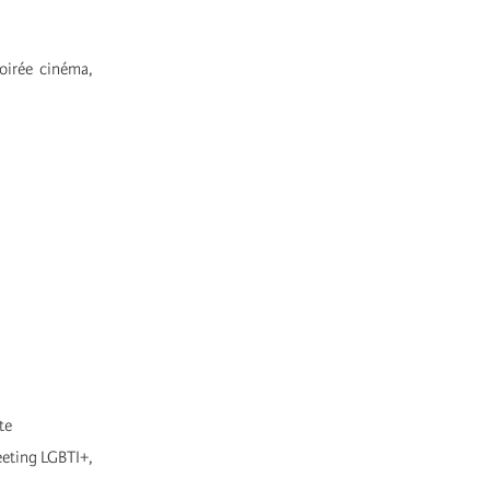
oirée cinéma,
te
eeting LGBTI+,