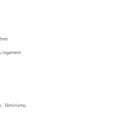
gènes
 au logement
e, Féminisme,