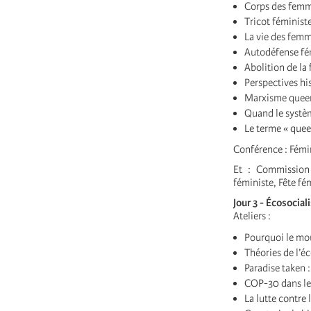
Corps des femm
Tricot féministe
La vie des femm
Autodéfense fém
Abolition de la 
Perspectives his
Marxisme quee
Quand le systèm
Le terme « quee
Conférence : Fémi
Et : Commission 
féministe, Fête fé
Jour 3 - Écosocia
Ateliers :
Pourquoi le mou
Théories de l’é
Paradise taken :
COP-30 dans le
La lutte contre