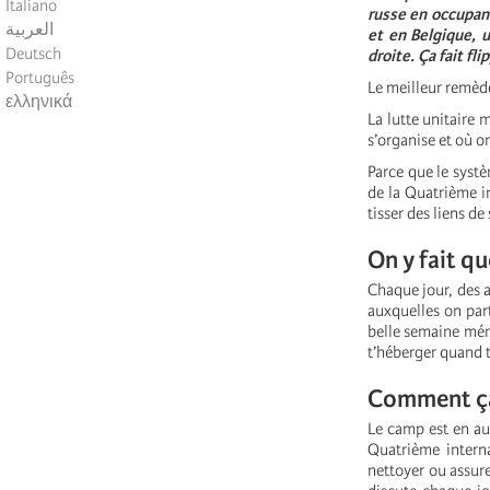
Italiano
russe en occupant
العربية
et en Belgique, 
Deutsch
droite. Ça fait fli
Português
Le meilleur remède 
ελληνικά
La lutte unitaire 
s’organise et où o
Parce que le systè
de la Quatrième i
tisser des liens de 
On y fait qu
Chaque jour, des a
auxquelles on part
belle semaine mémo
t’héberger quand t
Comment ça
Le camp est en aut
Quatrième interna
nettoyer ou assur