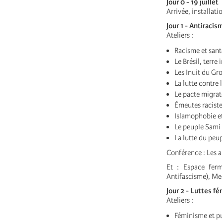
Jour 0 - 19 juillet
Arrivée, installat
Jour 1 - Antiracis
Ateliers :
Racisme et sant
Le Brésil, terre
Les Inuit du Gr
La lutte contre
Le pacte migrat
Émeutes raciste
Islamophobie et
Le peuple Sami
La lutte du peu
Conférence : Les a
Et : Espace ferm
Antifascisme), Me
Jour 2 - Luttes f
Ateliers :
Féminisme et p