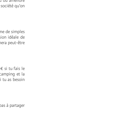
u ou amélioré
 société qu’on
ême de simples
sion idéale de
nnera peut-être
 si tu fais le
camping et la
i tu as besoin
 pas à partager