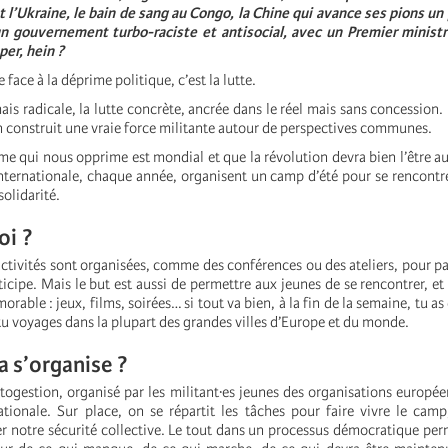
 l’Ukraine, le bain de sang au Congo, la Chine qui avance ses pions u
un gouvernement turbo-raciste et antisocial, avec un Premier minist
pper, hein ?
face à la déprime politique, c’est la lutte.
mais radicale, la lutte concrète, ancrée dans le réel mais sans concession.
n construit une vraie force militante autour de perspectives communes.
me qui nous opprime est mondial et que la révolution devra bien l’être aus
nternationale, chaque année, organisent un camp d’été pour se rencontrer
solidarité.
oi ?
ctivités sont organisées, comme des conférences ou des ateliers, pour par
icipe. Mais le but est aussi de permettre aux jeunes de se rencontrer, et
rable : jeux, films, soirées… si tout va bien, à la fin de la semaine, tu a
u voyages dans la plupart des grandes villes d’Europe et du monde.
 s’organise ?
ogestion, organisé par les militant·es jeunes des organisations européen
tionale. Sur place, on se répartit les tâches pour faire vivre le camp,
er notre sécurité collective. Le tout dans un processus démocratique pe