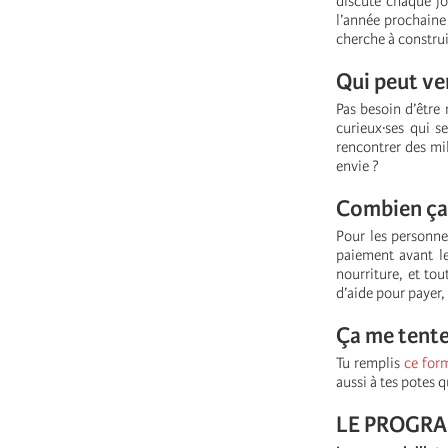
discute chaque j
l’année prochaine 
cherche à construi
Qui peut ve
Pas besoin d’être
curieux·ses qui se
rencontrer des mil
envie ?
Combien ça
Pour les personnes
paiement avant l
nourriture, et tou
d’aide pour payer,
Ça me tente.
Tu remplis
ce for
aussi à tes potes q
LE PROGR