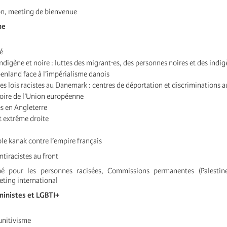
ion, meeting de bienvenue
me
é
 indigène et noire : luttes des migrant⸱es, des personnes noires et des indi
oenland face à l’impérialisme danois
 les lois racistes au Danemark : centres de déportation et discriminations
oire de l’Union européenne
s en Angleterre
 extrême droite
ple kanak contre l’empire français
ntiracistes au front
é pour les personnes racisées, Commissions permanentes (Palestin
eting international
éministes et LGBTI+
unitivisme