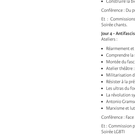
Construire la bi
Conférence : Du p
Et : Commissions
Soirée chants.
Jour 4 - Antifasc
Ateliers :
Réarmement et m
Comprendre la s
Montée du fasc
Atelier théâtre 
Militarisation d
Résister à la pr
Les ultras du fo
La révolution s
Antonio Gramsci
Marxisme et lut
Conférence : Face 
Et : Commission pe
Soirée LGBTI