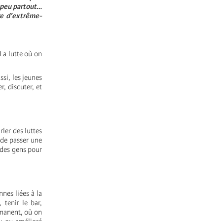
n peu partout…
re d’extrême-
 La lutte où on
si, les jeunes
, discuter, et
ler des luttes
 de passer une
s des gens pour
nes liées à la
 tenir le bar,
rmanent, où on