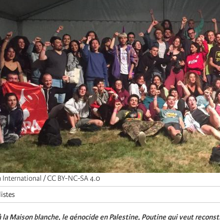
h International / CC BY-NC-SA 4.0
listes
 la Maison blanche, le génocide en Palestine, Poutine qui veut reconst