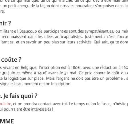
our de ce qui manque, de ce qui marche, de ce qui devra être mainten
: un petit aperçu de la façon dont nos vies pourraient s’organiser dans la
re.
nir ?
 militant·e ! Beaucoup de participant·es sont des sympathisant·es, ou m
 reconnaissent dans les idées anticapitalistes. Justement : c’est l’occa
itant·es, et en savoir un peu plus sur leurs activités. Qui sait, ça te do
 coûte ?
 vivant en Belgique, l’inscription est à 180€, avec une réduction à 160€
e 30 juin et même à 140€ avant le 31 mai. Ce prix couvre le coût du 
te la logistique sur place. Mais l’argent ne doit pas être un problème : s
 signale-le au moment de ton inscription.
 Je fais quoi ?
mulaire
, et on prendra contact avec toi. Le temps qu’on le fasse, n’hésite
ui pourraient être intéressé·es !
AMME