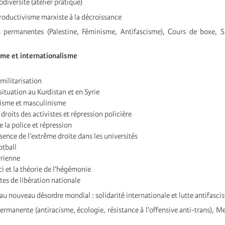
odiversité (atelier pratique)
roductivisme marxiste à la décroissance
 permanentes (Palestine, Féminisme, Antifascisme), Cours de boxe, S
isme et internationalisme
ilitarisation
ituation au Kurdistan et en Syrie
isme et masculinisme
: droits des activistes et répression policière
e la police et répression
ésence de l’extrême droite dans les universités
otball
yrienne
 et la théorie de l’hégémonie
tes de libération nationale
au nouveau désordre mondial : solidarité internationale et lutte antifascis
rmanente (antiracisme, écologie, résistance à l’offensive anti-trans), M