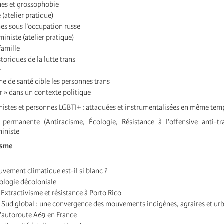
es et grossophobie
 (atelier pratique)
es sous l’occupation russe
iniste (atelier pratique)
famille
toriques de la lutte trans
r
e de santé cible les personnes trans
r » dans un contexte politique
nistes et personnes LGBTI+ : attaquées et instrumentalisées en même tem
permanente (Antiracisme, Écologie, Résistance à l’offensive anti-tr
ministe
lisme
vement climatique est-il si blanc ?
cologie décoloniale
 Extractivisme et résistance à Porto Rico
 Sud global : une convergence des mouvements indigènes, agraires et ur
 l’autoroute A69 en France