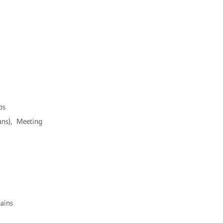
ps
ans), Meeting
bains