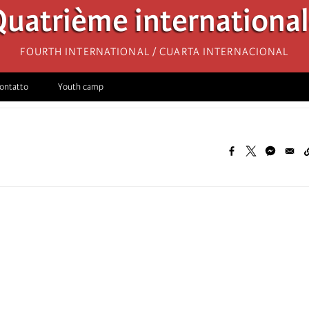
uatrième internationa
Fourth International / Cuarta Internacional
ontatto
Youth camp