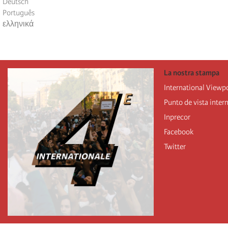
Deutsch
Português
ελληνικά
La nostra stampa
International Viewp
Punto de vista inter
Inprecor
Facebook
Twitter