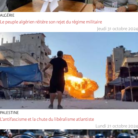
ALGÉRIE
Le peuple algérien réitère son rejet du régime militaire
Jeudi 31 octobre 2024
PALESTINE
L’antifascisme et la chute du libéralisme atlantiste
Lundi 21 octobre 2024