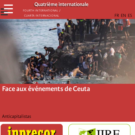
Aller
Quatrième internationale
☰
au
☰
Fourth International /
Cuarta Internacional
contenu
principal
Face aux événements de Ceuta
Anticapitalistas