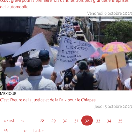
USA : grève pour la première fois dans les trois plus grandes entreprises
de l’automobile
Vendredi 6 octobre 2023
MEXIQUE
C’est l’heure de la Justice et de la Paix pour le Chiapas
Jeudi 5 octobre 2023
Pagination
First
« First
Page
‹‹
…
Page
28
Page
29
Page
30
Page
31
Page
32
Page
33
Page
34
Page
35
page
précédente
courante
Page
36
…
Page
››
Dernière
Last »