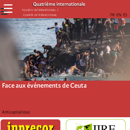
Aller
Quatrième internationale
☰
au
☰
Fourth International /
Cuarta Internacional
contenu
principal
Face aux événements de Ceuta
Anticapitalistas