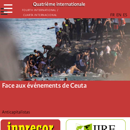
Aller
Quatrième internationale
☰
au
☰
Fourth International /
Cuarta Internacional
contenu
principal
Face aux événements de Ceuta
Anticapitalistas