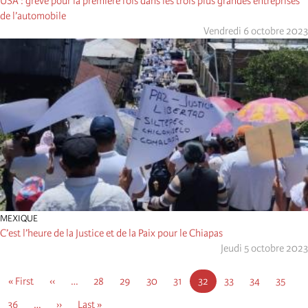
USA : grève pour la première fois dans les trois plus grandes entreprises
de l’automobile
Vendredi 6 octobre 2023
MEXIQUE
C’est l’heure de la Justice et de la Paix pour le Chiapas
Jeudi 5 octobre 2023
Pagination
First
« First
Page
‹‹
…
Page
28
Page
29
Page
30
Page
31
Page
32
Page
33
Page
34
Page
35
page
précédente
courante
Page
36
…
Page
››
Dernière
Last »