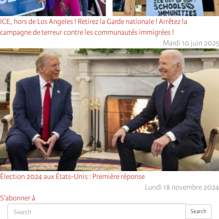
ICE, hors de Los Angeles ! Retirez la Garde nationale ! Arrêtez la
campagne de terreur contre les communautés immigrées !
Mardi 10 juin 2025
Élection 2024 aux États-Unis : Première réponse
Lundi 18 novembre 2024
S'abonner à
Search
Search