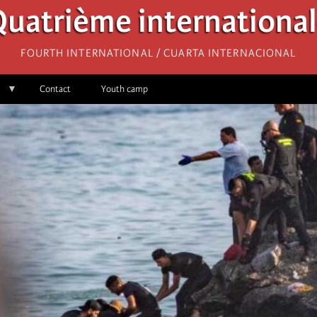
uatrième internationa
Fourth International / Cuarta Internacional
Contact
Youth camp