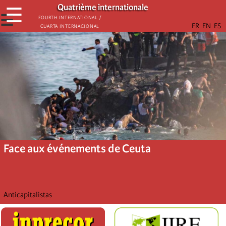
Aller
Quatrième internationale
☰
au
☰
Fourth International /
Cuarta Internacional
contenu
principal
Face aux événements de Ceuta
Anticapitalistas