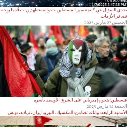
تحدي السؤال عن كيفية سير المستغلين-ت والمضطهدين-ت قُدما بوجه
تضافر الأزمات
الخميس 27 مارس 2025
فلسطين: هجوم إمبريالي على الشرق الأوسط بأسره
الجمعة 14 مارس 2025
الأممية الرابعة: بيانات تضامن: المكسيك، البيرو، ايران، تايلاند، تونس