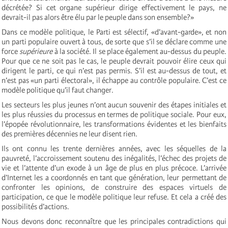
décrétée? Si cet organe supérieur dirige effectivement le pays, ne
devrait-il pas alors être élu par le peuple dans son ensemble?»
Dans ce modèle politique, le Parti est sélectif, «d’avant-garde», et non
un parti populaire ouvert à tous, de sorte que s’il se déclare comme une
force
supérieure
à la société. Il se place également au-dessus du peuple.
Pour que ce ne soit pas le cas, le peuple devrait pouvoir élire ceux qui
dirigent le parti, ce qui n’est pas permis. S’il est au-dessus de tout, et
n’est pas «un parti électoral», il échappe au contrôle populaire. C’est ce
modèle politique qu’il faut changer.
Les secteurs les plus jeunes n’ont aucun souvenir des étapes initiales et
les plus réussies du processus en termes de politique sociale. Pour eux,
l’épopée révolutionnaire, les transformations évidentes et les bienfaits
des premières décennies ne leur disent rien.
Ils ont connu les trente dernières années, avec les séquelles de la
pauvreté, l’accroissement soutenu des inégalités, l’échec des projets de
vie et l’attente d’un exode à un âge de plus en plus précoce. L’arrivée
d’Internet les a coordonnés en tant que génération, leur permettant de
confronter les opinions, de construire des espaces virtuels de
participation, ce que le modèle politique leur refuse. Et cela a créé des
possibilités d’actions.
Nous devons donc reconnaître que les principales contradictions qui