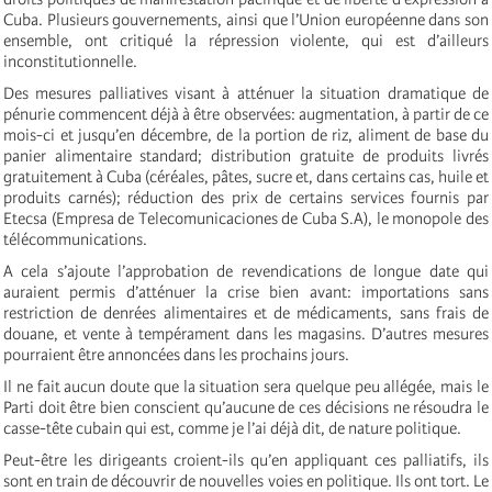
Cuba. Plusieurs gouvernements, ainsi que l’Union européenne dans son
ensemble, ont critiqué la répression violente, qui est d’ailleurs
inconstitutionnelle.
Des mesures palliatives visant à atténuer la situation dramatique de
pénurie commencent déjà à être observées: augmentation, à partir de ce
mois-ci et jusqu’en décembre, de la portion de riz, aliment de base du
panier alimentaire standard; distribution gratuite de produits livrés
gratuitement à Cuba (céréales, pâtes, sucre et, dans certains cas, huile et
produits carnés); réduction des prix de certains services fournis par
Etecsa (Empresa de Telecomunicaciones de Cuba S.A), le monopole des
télécommunications.
A cela s’ajoute l’approbation de revendications de longue date qui
auraient permis d’atténuer la crise bien avant: importations sans
restriction de denrées alimentaires et de médicaments, sans frais de
douane, et vente à tempérament dans les magasins. D’autres mesures
pourraient être annoncées dans les prochains jours.
Il ne fait aucun doute que la situation sera quelque peu allégée, mais le
Parti doit être bien conscient qu’aucune de ces décisions ne résoudra le
casse-tête cubain qui est, comme je l’ai déjà dit, de nature politique.
Peut-être les dirigeants croient-ils qu’en appliquant ces palliatifs, ils
sont en train de découvrir de nouvelles voies en politique. Ils ont tort. Le