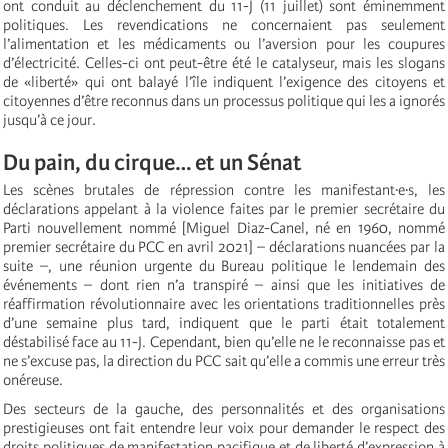
ont conduit au déclenchement du 11-J (11 juillet) sont éminemment
politiques. Les revendications ne concernaient pas seulement
l’alimentation et les médicaments ou l’aversion pour les coupures
d’électricité. Celles-ci ont peut-être été le catalyseur, mais les slogans
de «liberté» qui ont balayé l’île indiquent l’exigence des citoyens et
citoyennes d’être reconnus dans un processus politique qui les a ignorés
jusqu’à ce jour.
Du pain, du cirque… et un Sénat
Les scènes brutales de répression contre les manifestant·e·s, les
déclarations appelant à la violence faites par le premier secrétaire du
Parti nouvellement nommé [Miguel Diaz-Canel, né en 1960, nommé
premier secrétaire du PCC en avril 2021] – déclarations nuancées par la
suite –, une réunion urgente du Bureau politique le lendemain des
événements – dont rien n’a transpiré – ainsi que les initiatives de
réaffirmation révolutionnaire avec les orientations traditionnelles près
d’une semaine plus tard, indiquent que le parti était totalement
déstabilisé face au 11-J. Cependant, bien qu’elle ne le reconnaisse pas et
ne s’excuse pas, la direction du PCC sait qu’elle a commis une erreur très
onéreuse.
Des secteurs de la gauche, des personnalités et des organisations
prestigieuses ont fait entendre leur voix pour demander le respect des
droits politiques de manifestation pacifique et de liberté d’expression à