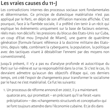
Les vraies causes du 11-J
Les contradictions internes des processus sociaux sont fondamentales
et déterminantes. Ce principe de dialectique matérialiste n’est pas
appliqué par le Parti, en dépit de son affiliation marxiste affichée. C’est
pourquoi, face à la flambée sociale, il a préféré s’en tenir à un récit qui
explique les événements uniquement sur la base de facteurs externes,
réels mais non décisifs: les pressions du blocus des Etats-Unis sur Cuba,
un coup d’Etat mou [impulsé de Miami], une guerre de quatrième
génération [formule faisant référence à la doctrine militaire des Etats-
Unis, depuis 1989, combinant la cyberguerre, la population, la politique
avec des tactiques visant à déstabiliser l’ennemi par des moyens non
conventionnels].
Jusqu’à présent, il n’y a pas eu d’analyse profonde et autocritique du
Parti sur lui-même et sur sa responsabilité dans la crise. Si c’est le cas, ils
devraient admettre qu’aucun des objectifs d’étape qui, ces derniers
temps, ont créé l’espoir de changements pour transformer le socialisme
par le haut ne s’est matérialisé. Ce fut les suivants:
Un processus de réforme annoncé en 2007, il y a maintenant
quatorze ans, qui promettait – en précisant qu’il se ferait «sans
précipitation» – des «changements structurels et conceptuels» qui
se font toujours attendre dans l’économie cubaine. Et je dis dans