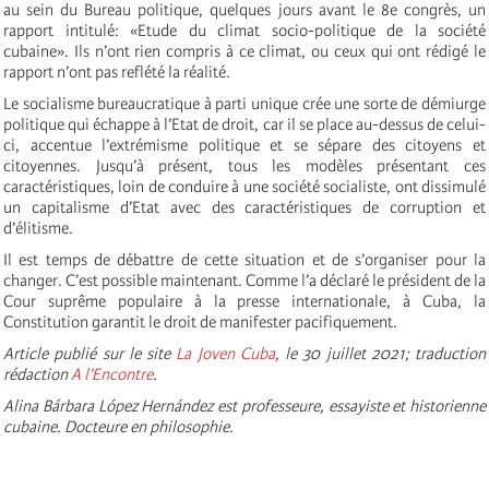
au sein du Bureau politique, quelques jours avant le 8e congrès, un
rapport intitulé: «Etude du climat socio-politique de la société
cubaine». Ils n’ont rien compris à ce climat, ou ceux qui ont rédigé le
rapport n’ont pas reflété la réalité.
Le socialisme bureaucratique à parti unique crée une sorte de démiurge
politique qui échappe à l’Etat de droit, car il se place au-dessus de celui-
ci, accentue l’extrémisme politique et se sépare des citoyens et
citoyennes. Jusqu’à présent, tous les modèles présentant ces
caractéristiques, loin de conduire à une société socialiste, ont dissimulé
un capitalisme d’Etat avec des caractéristiques de corruption et
d’élitisme.
Il est temps de débattre de cette situation et de s’organiser pour la
changer. C’est possible maintenant. Comme l’a déclaré le président de la
Cour suprême populaire à la presse internationale, à Cuba, la
Constitution garantit le droit de manifester pacifiquement.
Article publié sur le site
La Joven Cuba
, le 30 juillet 2021; traduction
rédaction
A l’Encontre
.
Alina Bárbara López Hernández est professeure, essayiste et historienne
cubaine. Docteure en philosophie.