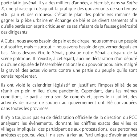
poète latin Juvénal, il y a des milliers d’années, a éternisé, dans sa
Satire
X
, une phrase qui désignait la pratique des gouvernants de son temps:
«Du pain et des cirques». C’était le plan des politiciens romains de
gagner la plèbe urbaine en échange de blé et de divertissements afin
qu’elle perde son esprit critique en se satisfaisant de la fausse générosité
des dirigeants.
A Cuba, nous avons besoin de pain et de cirque, nous sommes un peuple
qui souffre, mais – surtout – nous avons besoin de gouverner depuis en
bas. Nous devons être le Sénat, puisque notre Sénat a disparu de la
scène politique. Il n’existe, à cet égard, aucune déclaration d’un député
ou d’une députée de l’Assemblée nationale du pouvoir populaire, malgré
la gravité des actes violents contre une partie du peuple qu’ils sont
censés représenter.
Ils ont violé le calendrier législatif en justifiant l’impossibilité de se
réunir en plein milieu d’une pandémie. Cependant, dans les mêmes
conditions, le parti a tenu son 8e congrès et, après le 11 juillet, des
activités de masse de soutien au gouvernement ont été convoquées
dans toutes les provinces.
Il n’y a toujours pas eu de déclaration officielle de la direction du PCC
analysant les événements, donnant les chiffres exacts des villes et
villages impliqués, des participant·e·s aux protestations, des personnes
arrêtées et poursuivies. Il n’a servi à rien au Parti unique d’avoir analysé