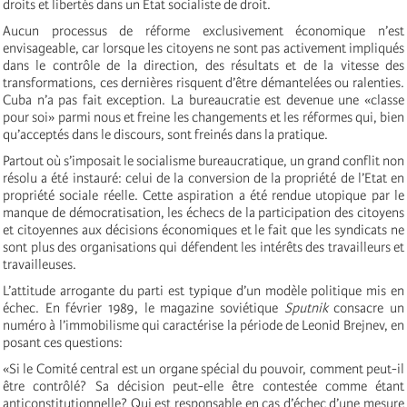
droits et libertés dans un Etat socialiste de droit.
Aucun processus de réforme exclusivement économique n’est
envisageable, car lorsque les citoyens ne sont pas activement impliqués
dans le contrôle de la direction, des résultats et de la vitesse des
transformations, ces dernières risquent d’être démantelées ou ralenties.
Cuba n’a pas fait exception. La bureaucratie est devenue une «classe
pour soi» parmi nous et freine les changements et les réformes qui, bien
qu’acceptés dans le discours, sont freinés dans la pratique.
Partout où s’imposait le socialisme bureaucratique, un grand conflit non
résolu a été instauré: celui de la conversion de la propriété de l’Etat en
propriété sociale réelle. Cette aspiration a été rendue utopique par le
manque de démocratisation, les échecs de la participation des citoyens
et citoyennes aux décisions économiques et le fait que les syndicats ne
sont plus des organisations qui défendent les intérêts des travailleurs et
travailleuses.
L’attitude arrogante du parti est typique d’un modèle politique mis en
échec. En février 1989, le magazine soviétique
Sputnik
consacre un
numéro à l’immobilisme qui caractérise la période de Leonid Brejnev, en
posant ces questions:
«Si le Comité central est un organe spécial du pouvoir, comment peut-il
être contrôlé? Sa décision peut-elle être contestée comme étant
anticonstitutionnelle? Qui est responsable en cas d’échec d’une mesure