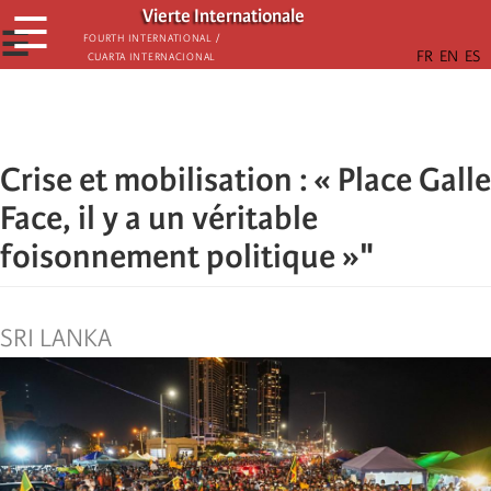
Skip
Vierte Internationale
☰
to
☰
Fourth International /
Cuarta Internacional
main
content
Crise et mobilisation : « Place Galle
Face, il y a un véritable
foisonnement politique »"
SRI LANKA