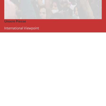
Unsere Presse
International Viewpoint
Punto de vista internacional
Inprecor
Facebook
Twitter
Die Internationale
Die letzten Kongresse der Internationale
Erklärungen des Büros der Vierten Internationale
Bildungseinrichtung IIRE
Jugend
Autors
Videos
RSS