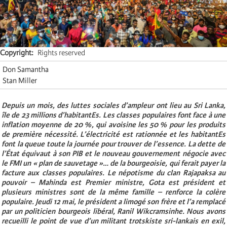
Copyright
Rights reserved
Don Samantha
Stan Miller
Depuis un mois, des luttes sociales d’ampleur ont lieu au Sri Lanka,
île de 23 millions d’habitantEs. Les classes populaires font face à une
inflation moyenne de 20 %, qui avoisine les 50 % pour les produits
de première nécessité. L’électricité est rationnée et les habitantEs
font la queue toute la journée pour trouver de l’essence. La dette de
l’État équivaut à son PIB et le nouveau gouvernement négocie avec
le FMI un « plan de sauvetage »… de la bourgeoisie, qui ferait payer la
facture aux classes populaires. Le népotisme du clan Rajapaksa au
pouvoir – Mahinda est Premier ministre, Gota est président et
plusieurs ministres sont de la même famille – renforce la colère
populaire. Jeudi 12 mai, le président a limogé son frère et l’a remplacé
par un politicien bourgeois libéral, Ranil Wikcramsinhe. Nous avons
recueilli le point de vue d’un militant trotskiste sri-lankais en exil,