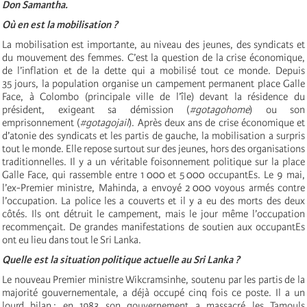
Don Samantha.
Où en est la mobilisation ?
La mobilisation est importante, au niveau des jeunes, des syndicats et
du mouvement des femmes. C’est la question de la crise économique,
de l’inflation et de la dette qui a mobilisé tout ce monde. Depuis
35 jours, la population organise un campement permanent place Galle
Face, à Colombo (principale ville de l’île) devant la résidence du
président, exigeant sa démission (
#gotagohome
) ou son
emprisonnement (
#gotagojail
). Après deux ans de crise économique et
d’atonie des syndicats et les partis de gauche, la mobilisation a surpris
tout le monde. Elle repose surtout sur des jeunes, hors des organisations
traditionnelles. Il y a un véritable foisonnement politique sur la place
Galle Face, qui rassemble entre 1 000 et 5 000 occupantEs. Le 9 mai,
l’ex-Premier ministre, Mahinda, a envoyé 2 000 voyous armés contre
l’occupation. La police les a couverts et il y a eu des morts des deux
côtés. Ils ont détruit le campement, mais le jour même l’occupation
recommençait. De grandes manifestations de soutien aux occupantEs
ont eu lieu dans tout le Sri Lanka.
Quelle est la situation politique actuelle au Sri Lanka ?
Le nouveau Premier ministre Wikcramsinhe, soutenu par les partis de la
majorité gouvernementale, a déjà occupé cinq fois ce poste. Il a un
lourd bilan : en 1983 son gouvernement a massacré les Tamouls