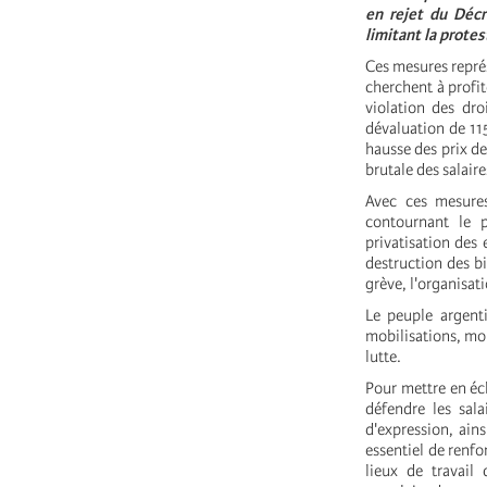
en rejet du Déc
limitant la prote
Ces mesures représ
cherchent à profi
violation des dro
dévaluation de 11
hausse des prix de
brutale des salaire
Avec ces mesures
contournant le po
privatisation des 
destruction des bi
grève, l'organisat
Le peuple argenti
mobilisations, mon
lutte.
Pour mettre en éch
défendre les sala
d'expression, ain
essentiel de renfo
lieux de travail