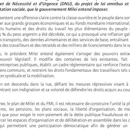
ret de Nécessité et d'Urgence (DNU), du projet de loi omnibus et
station sociale, que le gouvernement Milei entend imposer.
entent une offensive claire contre la classe ouvrière et le peuple dans so
ter aux grands groupes économiques et au Fonds monétaire international,
its humains et des droits du travail les plus élémentaires du peuple
5 % du peso argentin a été décrétée, ce qui a provoqué une inflation ga
s transports, des denrées alimentaires et des services de base, entraînant
s des travailleurs et des retraités et des milliers de licenciements dans le 
, le président Milei entend également s'arroger des pouvoirs extrao
uvoir législatif. Il modifie des centaines de lois existantes, fait 
entreprises publiques, établit un cadre réglementaire qui renforce l'extra
ens communs, et restreint les droits fondamentaux des travailleurs tels q
ion syndicale et la mobilisation.
n est descendu dans la rue, défiant les mesures répressives visant à
trant son indignation et sa volonté de défendre les droits acquis au cou
ec le plan de Milei et du FMI, il est nécessaire de construire l'unité la p
ires, les pensions, les plans sociaux, la liberté d'organisation, de ma
si que pour exiger le non-paiement de la dette publique frauduleuse et o
rcer les espaces d'organisation et de délibération en assemblée dans les q
 qui permettent une participation démocratique afin de générer un