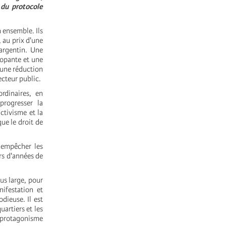
 du protocole
n ensemble. Ils
 au prix d'une
 argentin. Une
lopante et une
 une réduction
secteur public.
rdinaires, en
progresser la
ctivisme et la
ue le droit de
 empêcher les
rs d'années de
lus large, pour
nifestation et
dieuse. Il est
uartiers et les
 protagonisme