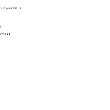
ès le processus
!
ormes !