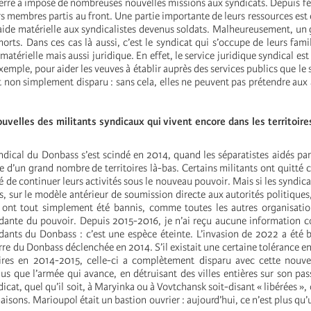
uerre a imposé de nombreuses nouvelles missions aux syndicats. Depuis fév
s membres partis au front. Une partie importante de leurs ressources est 
’aide matérielle aux syndicalistes devenus soldats. Malheureusement, u
orts. Dans ces cas là aussi, c’est le syndicat qui s’occupe de leurs famil
atérielle mais aussi juridique. En effet, le service juridique syndical est 
xemple, pour aider les veuves à établir auprès des services publics que le 
 non simplement disparu : sans cela, elles ne peuvent pas prétendre aux 
uvelles des militants syndicaux qui vivent encore dans les territoir
ical du Donbass s’est scindé en 2014, quand les séparatistes aidés par
le d’un grand nombre de territoires là-bas. Certains militants ont quitté ce
é de continuer leurs activités sous le nouveau pouvoir. Mais si les syndicat
s, sur le modèle antérieur de soumission directe aux autorités politiques,
 ont tout simplement été bannis, comme toutes les autres organisatio
dante du pouvoir. Depuis 2015-2016, je n’ai reçu aucune information 
dants du Donbass : c’est une espèce éteinte. L’invasion de 2022 a été
rre du Donbass déclenchée en 2014. S’il existait une certaine tolérance en
aires en 2014-2015, celle-ci a complètement disparu avec cette nouve
plus que l’armée qui avance, en détruisant des villes entières sur son pas
cat, quel qu’il soit, à Maryinka ou à Vovtchansk soit-disant « libérées », o
maisons. Marioupol était un bastion ouvrier : aujourd’hui, ce n’est plus qu