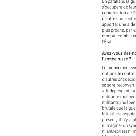
En parallèle, la g
s’occupent de leur
coordination de l
d’entre eux sont m
apporter une aide m
plus proche, par e
mort au combat et
l’État.
‍Avez-vous des no
l’armée russe ?
Le mouvement synd
ont pris le contrô
d’autres ont décid
se sont reconverti
« indépendants »
militante indépen
militants indépen
brutale que la gue
initiatives popul
présent, il n’y a 
d’imaginer un syndi
ni entreprises ni 