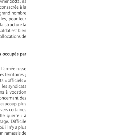
rier 2022, ils
consacrée à la
n grand nombre
les, pour leur
la structure la
soldat est bien
allocations de
es occupés par
 l’armée russe
s territoires ;
s « officiels »
 les syndicats
ns à vocation
concernant des
 beaucoup plus
vers certaines
lle guerre : à
sage. Difficile
ù il n’y a plus
’un ramassis de