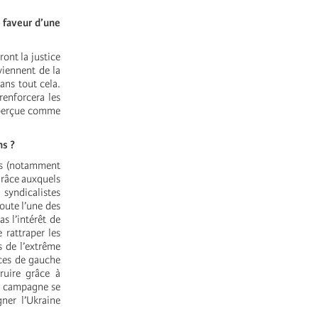
n faveur d’une
ront la justice
eviennent de la
ans tout cela.
renforcera les
t perçue comme
ns ?
ats (notamment
 grâce auxquels
 syndicalistes
oute l’une des
s l’intérêt de
 rattraper les
s de l’extrême
rces de gauche
ruire grâce à
le campagne se
ner l’Ukraine