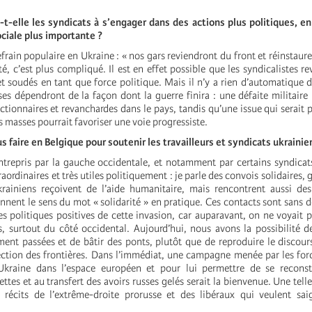
-t-elle les syndicats à s’engager dans des actions plus politiques, e
ciale plus importante ?
frain populaire en Ukraine : « nos gars reviendront du front et réinstaure
ité, c’est plus compliqué. Il est en effet possible que les syndicalistes r
t soudés en tant que force politique. Mais il n’y a rien d’automatique d
s dépendront de la façon dont la guerre finira : une défaite militaire 
actionnaires et revanchardes dans le pays, tandis qu’une issue qui serai
es masses pourrait favoriser une voie progressiste.
 faire en Belgique pour soutenir les travailleurs et syndicats ukrainie
entrepris par la gauche occidentale, et notamment par certains syndic
raordinaires et très utiles politiquement : je parle des convois solidaires,
ukrainiens reçoivent de l’aide humanitaire, mais rencontrent aussi des
nnent le sens du mot « solidarité » en pratique. Ces contacts sont sans d
 politiques positives de cette invasion, car auparavant, on ne voyait pa
ns, surtout du côté occidental. Aujourd’hui, nous avons la possibilité de
ment passées et de bâtir des ponts, plutôt que de reproduire le discour
tection des frontières. Dans l’immédiat, une campagne menée par les fo
l’Ukraine dans l’espace européen et pour lui permettre de se reconst
ettes et au transfert des avoirs russes gelés serait la bienvenue. Une tel
récits de l’extrême-droite prorusse et des libéraux qui veulent saig