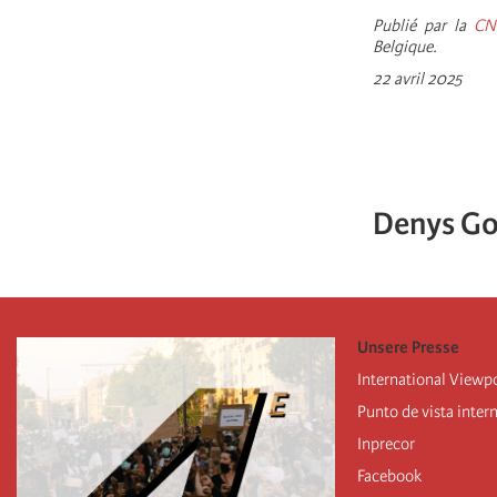
Publié par la
CN
Belgique.
22 avril 2025
Denys G
Unsere Presse
International Viewp
Punto de vista inter
Inprecor
Facebook