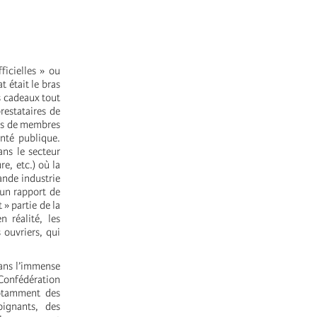
ficielles » ou
t était le bras
es cadeaux tout
restataires de
ions de membres
anté publique.
ans le secteur
re, etc.) où la
ande industrie
e un rapport de
 » partie de la
 réalité, les
s ouvriers, qui
dans l’immense
 Confédération
notamment des
ignants, des