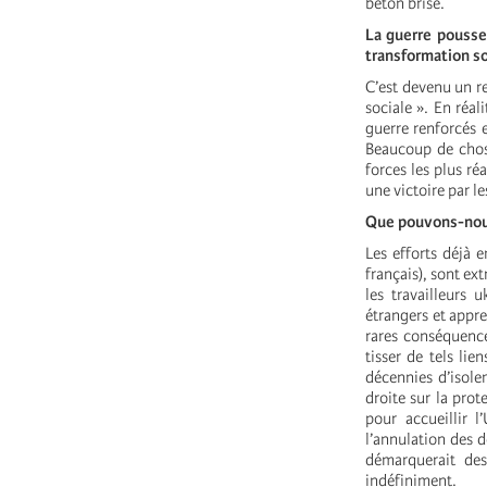
béton brisé.
‍La guerre pousse
transformation so
C’est devenu un re
sociale ». En réal
guerre renforcés e
Beaucoup de chose
forces les plus ré
une victoire par l
‍Que pouvons-nous
Les efforts déjà 
français), sont ext
les travailleurs 
étrangers et appre
rares conséquences
tisser de tels lie
décennies d’isole
droite sur la pro
pour accueillir 
l’annulation des d
démarquerait des 
indéfiniment.