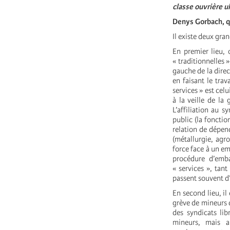
classe ouvrière u
Denys Gorbach, qu
Il existe deux gra
En premier lieu, 
« traditionnelles »
gauche de la direct
en faisant le tra
services » est cel
à la veille de la
L’affiliation au s
public (la fonctio
relation de dépen
(métallurgie, agro
force face à un em
procédure d’emba
« services », tant
passent souvent d’
En second lieu, il
grève de mineurs d
des syndicats li
mineurs, mais a