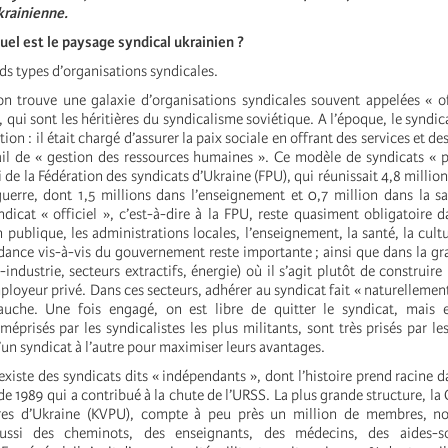
krainienne.
el est le paysage syndical ukrainien ?
nds types d’organisations syndicales.
on trouve une galaxie d’organisations syndicales souvent appelées « of
, qui sont les héritières du syndicalisme soviétique. A l’époque, le syndica
ion : il était chargé d’assurer la paix sociale en offrant des services et d
vail de « gestion des ressources humaines ». Ce modèle de syndicats « p
ui de la Fédération des syndicats d’Ukraine (FPU), qui réunissait 4,8 mill
 guerre, dont 1,5 millions dans l’enseignement et 0,7 million dans la s
yndicat « officiel », c’est-à-dire à la FPU, reste quasiment obligatoire d
n publique, les administrations locales, l’enseignement, la santé, la cultu
dance vis-à-vis du gouvernement reste importante ; ainsi que dans la gr
-industrie, secteurs extractifs, énergie) où il s’agit plutôt de construir
ployeur privé. Dans ces secteurs, adhérer au syndicat fait « naturellement
uche. Une fois engagé, on est libre de quitter le syndicat, mais en
 méprisés par les syndicalistes les plus militants, sont très prisés par le
un syndicat à l’autre pour maximiser leurs avantages.
 existe des syndicats dits « indépendants », dont l’histoire prend racine 
e 1989 qui a contribué à la chute de l’URSS. La plus grande structure, la
bres d’Ukraine (KVPU), compte à peu près un million de membres, 
ussi des cheminots, des enseignants, des médecins, des aides-so