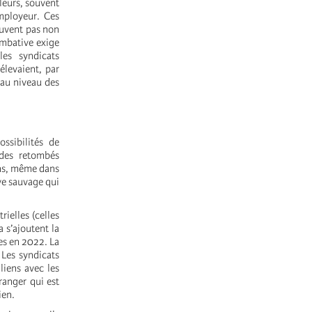
lleurs, souvent
mployeur. Ces
peuvent pas non
ombative exige
les syndicats
élevaient, par
 au niveau des
ssibilités de
t des retombés
ins, même dans
ve sauvage qui
ielles (celles
 s’ajoutent la
ées en 2022. La
 Les syndicats
liens avec les
ranger qui est
ien.