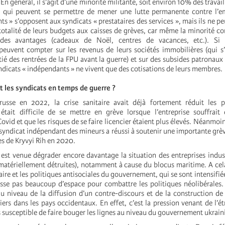
En général, il s’agit d’une minorité militante, soit environ 10% des travai
s, qui peuvent se permettre de mener une lutte permanente contre l’e
nts » s’opposent aux syndicats « prestataires des services », mais ils ne 
 totalité de leurs budgets aux caisses de grèves, car même la minorité c
 des avantages (cadeaux de Noël, centres de vacances, etc.). Si 
 peuvent compter sur les revenus de leurs sociétés immobilières (qui s’
ié des rentrées de la FPU avant la guerre) et sur des subsides patronaux
yndicats « indépendants » ne vivent que des cotisations de leurs membres.
t les syndicats en temps de guerre ?
russe en 2022, la crise sanitaire avait déjà fortement réduit les po
 était difficile de se mettre en grève lorsque l’entreprise souffrai
vid et que les risques de se faire licencier étaient plus élevés. Néanmo
 syndicat indépendant des mineurs a réussi à soutenir une importante grè
es de Kryvyi Rih en 2020.
 est venue dégrader encore davantage la situation des entreprises industr
 matériellement détruites), notamment à cause du blocus maritime. A cela
aire et les politiques antisociales du gouvernement, qui se sont intensifi
aisse pas beaucoup d’espace pour combattre les politiques néolibérales.
au niveau de la diffusion d’un contre-discours et de la construction de 
rs dans les pays occidentaux. En effet, c’est la pression venant de l’ét
s susceptible de faire bouger les lignes au niveau du gouvernement ukrain