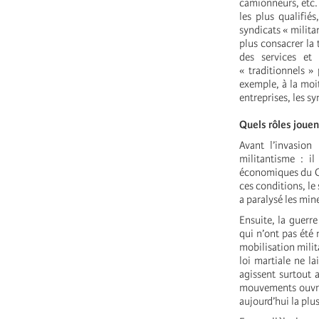
camionneurs, etc. 
les plus qualifié
syndicats « milita
plus consacrer la
des services et
« traditionnels »
exemple, à la moit
entreprises, les s
Quels rôles jouen
Avant l’invasion 
militantisme : il
économiques du Co
ces conditions, le
a paralysé les min
Ensuite, la guerre
qui n’ont pas été
mobilisation milit
loi martiale ne l
agissent surtout 
mouvements ouvrie
aujourd’hui la plu