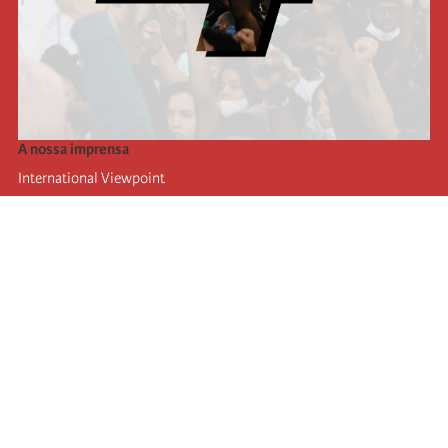
A nossa imprensa
International Viewpoint
Punto de vista internacional
Inprecor
Facebook
Twitter
A Internacional
Último Congresso da Internacional
Declarações do Comité Executivo
Instituto de Formação (IIRE)
Jovens