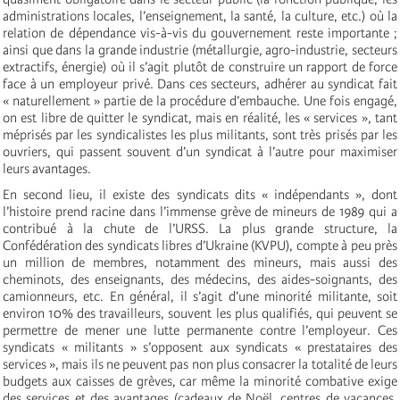
administrations locales, l’enseignement, la santé, la culture, etc.) où la
relation de dépendance vis-à-vis du gouvernement reste importante ;
ainsi que dans la grande industrie (métallurgie, agro-industrie, secteurs
extractifs, énergie) où il s’agit plutôt de construire un rapport de force
face à un employeur privé. Dans ces secteurs, adhérer au syndicat fait
« naturellement » partie de la procédure d’embauche. Une fois engagé,
on est libre de quitter le syndicat, mais en réalité, les « services », tant
méprisés par les syndicalistes les plus militants, sont très prisés par les
ouvriers, qui passent souvent d’un syndicat à l’autre pour maximiser
leurs avantages.
En second lieu, il existe des syndicats dits « indépendants », dont
l’histoire prend racine dans l’immense grève de mineurs de 1989 qui a
contribué à la chute de l’URSS. La plus grande structure, la
Confédération des syndicats libres d’Ukraine (KVPU), compte à peu près
un million de membres, notamment des mineurs, mais aussi des
cheminots, des enseignants, des médecins, des aides-soignants, des
camionneurs, etc. En général, il s’agit d’une minorité militante, soit
environ 10% des travailleurs, souvent les plus qualifiés, qui peuvent se
permettre de mener une lutte permanente contre l’employeur. Ces
syndicats « militants » s’opposent aux syndicats « prestataires des
services », mais ils ne peuvent pas non plus consacrer la totalité de leurs
budgets aux caisses de grèves, car même la minorité combative exige
des services et des avantages (cadeaux de Noël, centres de vacances,