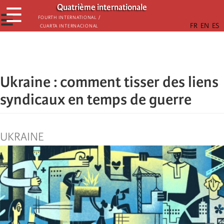
Passar
Quatrième internationale
☰
para
☰
Fourth International /
Cuarta Internacional
o
conteúdo
principal
Ukraine : comment tisser des liens
syndicaux en temps de guerre
UKRAINE