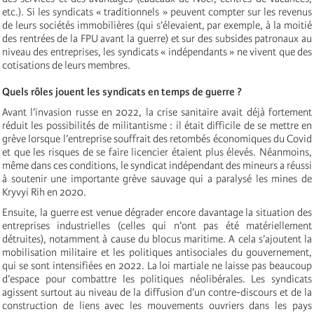
etc.). Si les syndicats « traditionnels » peuvent compter sur les revenus
de leurs sociétés immobilières (qui s’élevaient, par exemple, à la moitié
des rentrées de la FPU avant la guerre) et sur des subsides patronaux au
niveau des entreprises, les syndicats « indépendants » ne vivent que des
cotisations de leurs membres.
Quels rôles jouent les syndicats en temps de guerre ?
Avant l’invasion russe en 2022, la crise sanitaire avait déjà fortement
réduit les possibilités de militantisme : il était difficile de se mettre en
grève lorsque l’entreprise souffrait des retombés économiques du Covid
et que les risques de se faire licencier étaient plus élevés. Néanmoins,
même dans ces conditions, le syndicat indépendant des mineurs a réussi
à soutenir une importante grève sauvage qui a paralysé les mines de
Kryvyi Rih en 2020.
Ensuite, la guerre est venue dégrader encore davantage la situation des
entreprises industrielles (celles qui n’ont pas été matériellement
détruites), notamment à cause du blocus maritime. A cela s’ajoutent la
mobilisation militaire et les politiques antisociales du gouvernement,
qui se sont intensifiées en 2022. La loi martiale ne laisse pas beaucoup
d’espace pour combattre les politiques néolibérales. Les syndicats
agissent surtout au niveau de la diffusion d’un contre-discours et de la
construction de liens avec les mouvements ouvriers dans les pays