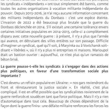
les syndicats « indépendants » ont tout simplement été bannis, comme
toutes les autres organisations à vocation militante indépendante du
pouvoir. Depuis 2015-2016, je n’ai reçu aucune information concernant
des militants indépendants du Donbass : c’est une espèce éteinte.
L’invasion de 2022 a été beaucoup plus brutale que la guerre du
Donbass déclenchée en 2014. S’il existait une certaine tolérance envers
certaines initiatives populaires en 2014-2015, celle-ci a complètement
disparu avec cette nouvelle guerre : à présent, il n’y a plus que l’armée
qui avance, en détruisant des villes entières sur son passage. Difficile
d’imaginer un syndicat, quel qu’il soit, à Maryinka ou à Vovtchansk soit-
disant « libérées », où il n’y a plus ni entreprises ni maisons. Marioupol
était un bastion ouvrier : aujourd’hui, ce n’est plus qu’un ramassis de
béton brisé.
‍La guerre pousse-t-elle les syndicats à s’engager dans des actions
plus politiques, en faveur d’une transformation sociale plus
importante ?
C’est devenu un refrain populaire en Ukraine : « nos gars reviendront du
front et réinstaureront la justice sociale ». En réalité, c’est plus
compliqué. Il est en effet possible que les syndicalistes reviennent de la
guerre renforcés et soudés en tant que force politique. Mais il n’y a rien
d’automatique dans tout cela. Beaucoup de choses dépendront de la
façon dont la guerre finira : une défaite militaire renforcera les forces les