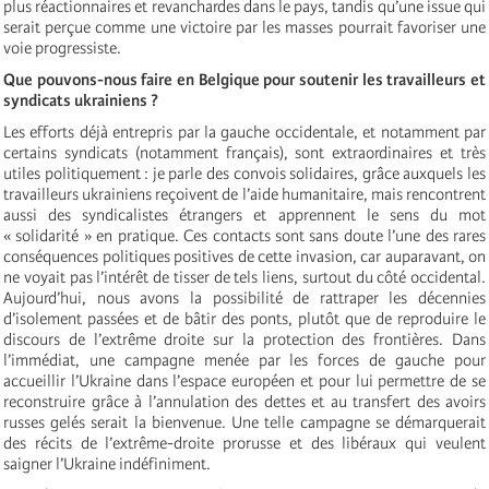
plus réactionnaires et revanchardes dans le pays, tandis qu’une issue qui
serait perçue comme une victoire par les masses pourrait favoriser une
voie progressiste.
‍Que pouvons-nous faire en Belgique pour soutenir les travailleurs et
syndicats ukrainiens ?
Les efforts déjà entrepris par la gauche occidentale, et notamment par
certains syndicats (notamment français), sont extraordinaires et très
utiles politiquement : je parle des convois solidaires, grâce auxquels les
travailleurs ukrainiens reçoivent de l’aide humanitaire, mais rencontrent
aussi des syndicalistes étrangers et apprennent le sens du mot
« solidarité » en pratique. Ces contacts sont sans doute l’une des rares
conséquences politiques positives de cette invasion, car auparavant, on
ne voyait pas l’intérêt de tisser de tels liens, surtout du côté occidental.
Aujourd’hui, nous avons la possibilité de rattraper les décennies
d’isolement passées et de bâtir des ponts, plutôt que de reproduire le
discours de l’extrême droite sur la protection des frontières. Dans
l’immédiat, une campagne menée par les forces de gauche pour
accueillir l’Ukraine dans l’espace européen et pour lui permettre de se
reconstruire grâce à l’annulation des dettes et au transfert des avoirs
russes gelés serait la bienvenue. Une telle campagne se démarquerait
des récits de l’extrême-droite prorusse et des libéraux qui veulent
saigner l’Ukraine indéfiniment.