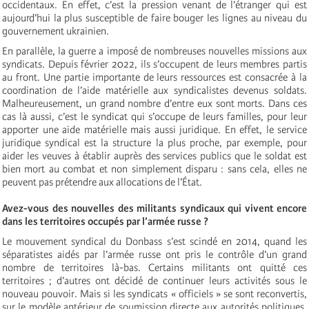
occidentaux. En effet, c’est la pression venant de l’étranger qui est
aujourd’hui la plus susceptible de faire bouger les lignes au niveau du
gouvernement ukrainien.
En parallèle, la guerre a imposé de nombreuses nouvelles missions aux
syndicats. Depuis février 2022, ils s’occupent de leurs membres partis
au front. Une partie importante de leurs ressources est consacrée à la
coordination de l’aide matérielle aux syndicalistes devenus soldats.
Malheureusement, un grand nombre d’entre eux sont morts. Dans ces
cas là aussi, c’est le syndicat qui s’occupe de leurs familles, pour leur
apporter une aide matérielle mais aussi juridique. En effet, le service
juridique syndical est la structure la plus proche, par exemple, pour
aider les veuves à établir auprès des services publics que le soldat est
bien mort au combat et non simplement disparu : sans cela, elles ne
peuvent pas prétendre aux allocations de l’État.
‍Avez-vous des nouvelles des militants syndicaux qui vivent encore
dans les territoires occupés par l’armée russe ?
Le mouvement syndical du Donbass s’est scindé en 2014, quand les
séparatistes aidés par l’armée russe ont pris le contrôle d’un grand
nombre de territoires là-bas. Certains militants ont quitté ces
territoires ; d’autres ont décidé de continuer leurs activités sous le
nouveau pouvoir. Mais si les syndicats « officiels » se sont reconvertis,
sur le modèle antérieur de soumission directe aux autorités politiques,