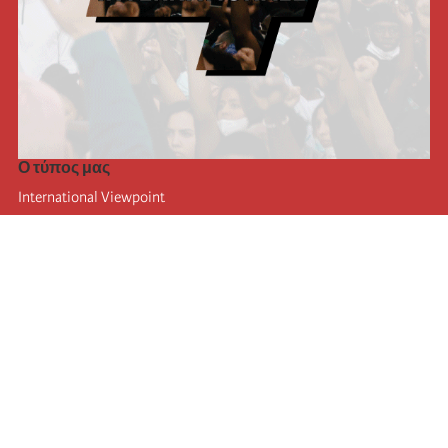
Ο τύπος μας
International Viewpoint
Punto de vista internacional
Inprecor
Facebook
Twitter
Η Διεθνής
Τελευταίο συνέδριο της Διεθνούς
Ανακοινώσεις του Εκτελεστικού Γραφείου
Μορφωτικό Ίδρυμα (IIRE)