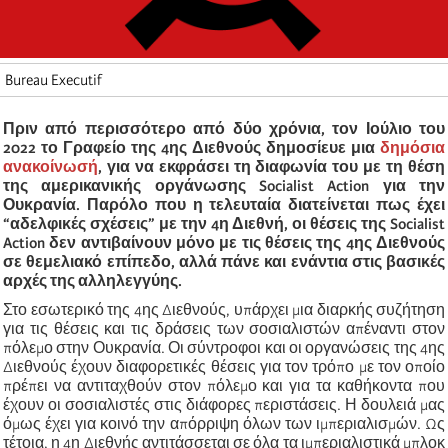
Bureau Executif
Πριν από περισσότερο από δύο χρόνια, τον Ιούλιο του
2022 το Γραφείο της 4ης Διεθνούς δημοσίευε μια
δημόσια
ανακοίνωσή
, για να εκφράσει τη διαφωνία του με τη θέση
της αμερικανικής οργάνωσης Socialist Action για την
Ουκρανία. Παρόλο που η τελευταία διατείνεται πως έχει
“αδελφικές σχέσεις” με την 4η Διεθνή, οι θέσεις της Socialist
Action δεν αντιβαίνουν μόνο με τις θέσεις της 4ης Διεθνούς
σε θεμελιακό επίπεδο, αλλά πάνε και ενάντια στις βασικές
αρχές της αλληλεγγύης.
Στο εσωτερικό της 4ης Διεθνούς, υπάρχει μια διαρκής συζήτηση
για τις θέσεις και τις δράσεις των σοσιαλιστών απέναντι στον
πόλεμο στην Ουκρανία. Οι σύντροφοι και οι οργανώσεις της 4ης
Διεθνούς έχουν διαφορετικές θέσεις για τον τρόπο με τον οποίο
πρέπει να αντιταχθούν στον πόλεμο και για τα καθήκοντα που
έχουν οι σοσιαλιστές στις διάφορες περιστάσεις. Η δουλειά μας
όμως έχει για κοινό την απόρριψη όλων των ιμπεριαλισμών. Ως
τέτοια, η 4η Διεθνής αντιτάσσεται σε όλα τα ιμπεριαλιστικά μπλοκ