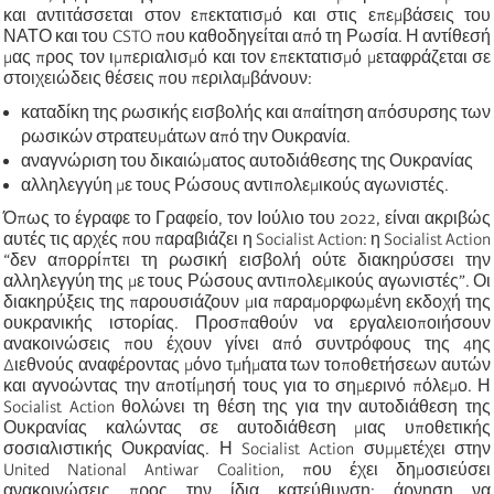
και αντιτάσσεται στον επεκτατισμό και στις επεμβάσεις του
ΝΑΤΟ και του CSTO που καθοδηγείται από τη Ρωσία. Η αντίθεσή
μας προς τον ιμπεριαλισμό και τον επεκτατισμό μεταφράζεται σε
στοιχειώδεις θέσεις που περιλαμβάνουν:
καταδίκη της ρωσικής εισβολής και απαίτηση απόσυρσης των
ρωσικών στρατευμάτων από την Ουκρανία.
αναγνώριση του δικαιώματος αυτοδιάθεσης της Ουκρανίας
αλληλεγγύη με τους Ρώσους αντιπολεμικούς αγωνιστές.
Όπως το έγραφε το Γραφείο, τον Ιούλιο του 2022, είναι ακριβώς
αυτές τις αρχές που παραβιάζει η Socialist Action: η Socialist Action
“δεν απορρίπτει τη ρωσική εισβολή ούτε διακηρύσσει την
αλληλεγγύη της με τους Ρώσους αντιπολεμικούς αγωνιστές”. Οι
διακηρύξεις της παρουσιάζουν μια παραμορφωμένη εκδοχή της
ουκρανικής ιστορίας. Προσπαθούν να εργαλειοποιήσουν
ανακοινώσεις που έχουν γίνει από συντρόφους της 4ης
Διεθνούς αναφέροντας μόνο τμήματα των τοποθετήσεων αυτών
και αγνοώντας την αποτίμησή τους για το σημερινό πόλεμο. Η
Socialist Action θολώνει τη θέση της για την αυτοδιάθεση της
Ουκρανίας καλώντας σε αυτοδιάθεση μιας υποθετικής
σοσιαλιστικής Ουκρανίας. Η Socialist Action συμμετέχει στην
United National Antiwar Coalition, που έχει δημοσιεύσει
ανακοινώσεις προς την ίδια κατεύθυνση: άρνηση να