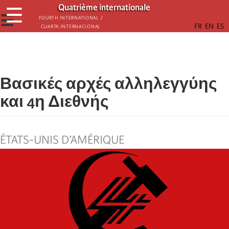
Παράκαμψη
Quatrième internationale
☰
προς
☰
Fourth International /
Cuarta Internacional
το
κυρίως
περιεχόμενο
Βασικές αρχές αλληλεγγύης
και 4η Διεθνής
ÉTATS-UNIS D’AMÉRIQUE