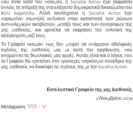
που είναι κατά του πολέμου, η Socialist Action έχει εκφράσει
απλώς τη στήριξή της στα ελάχιστα δημοκρατικά δικαιώματα του
Boris Kagarlitsky. Αλλά ταυτόχρονα η Socialist Action έχει
παραμείνει σιωπηλή απέναντι στην καταστολή των ρώσων
αντιπολεμικών ακτιβιστών, μεταξύ τους και των συντρόφων της
4ης Διεθνούς, και αρνιέται να εκφράσει την πολιτική της
αλληλεγγύη μαζί τους.
Το Γραφείο εκτιμάει πως δεν μπορεί να υπάρχουν αδελφικές
σχέσεις της Διεθνούς μας με αυτή την οργάνωση, που
απορρίπτει τις θεμελιακές μας αρχές. Αυτός είναι και ο λόγος που
το Γραφείο θα προτείνει στο προσεχές παγκόσμιο συνέδριο της
4ης Διεθνούς να διακόψει τις σχέσεις της με την Socialist Action.
Εκτελεστικό Γραφείο της 4ης Διεθνούς
4 Νοεμβρίου 2024
Μετάφραση:
ΤΠΤ – “4”