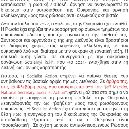
καταδικαστεί η ρωσική εισβολή, άρνηση να αναγνωριστεί το
δικαίωμα στην αυτοδιάθεση της Ουκρανίας και άρνηση
αλληλεγγύης προς τους ρώσους αντιπολεμικούς ακτιβιστές.
Από τον Ιούλιο του 2022, ο πόλεμος στην Ουκρανία έχει ενταθεί.
Η Ρωσία έχει κηρύξει την προσάρτηση ορισμένων τμημάτων του
ουκρανικού εδάφους και έχει ανανεώσει την επίθεσή της.
Σύντροφοι και οργανώσεις της 4ης Διεθνούς είναι δραστήριοι
σε διάφορες χώρες στις καμπάνιες αλληλεγγύης με τον
ουκρανικό λαό και ιδιαίτερα με την ουκρανική εργατική τάξη. Η
δουλειά αυτή γίνεται σε συνεργασία με την ουκρανική
οργάνωση Sotsialnyi Rukh, που -το 2024- εντάχθηκε στην 4η
Διεθνή, ως μόνιμος παρατηρητής.
Ωστόσο, η
Socialist Action επιμένει να παίρνει θέσεις που
αντιβαίνουν τις βασικές αρχές της 4ης Διεθνούς. Σε
άρθρο της,
στις 28 Φλεβάρη 2024, που υπογράφεται από τον “Jeff Mackler,
National Secretary, Socialist Action”
, φτάνει μάλιστα στο σημείο να
εγκρίνει με σαφήνεια τη ρωσική εισβολή στην Ουκρανία,
περιγράφοντάς την ως “βοήθεια” προς τους ρωσόφωνους
ουκρανούς. Η Socialist Action έχει διατυπώσει με σαφήνεια τη
θέση πως η αναγνώριση του δικαιώματος της Ουκρανίας σε
αυτοδιάθεση εξαρτάται από το αν η Ουκρανία είναι
“σοσιαλιστική”. Σε σχέση με τους αντιπολιτευόμενους Ρώσους