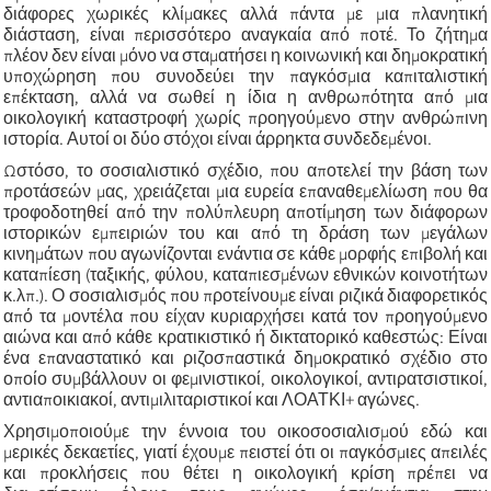
διάφορες χωρικές κλίμακες αλλά πάντα με μια πλανητική
διάσταση, είναι περισσότερο αναγκαία από ποτέ. Το ζήτημα
πλέον δεν είναι μόνο να σταματήσει η κοινωνική και δημοκρατική
υποχώρηση που συνοδεύει την παγκόσμια καπιταλιστική
επέκταση, αλλά να σωθεί η ίδια η ανθρωπότητα από μια
οικολογική καταστροφή χωρίς προηγούμενο στην ανθρώπινη
ιστορία. Αυτοί οι δύο στόχοι είναι άρρηκτα συνδεδεμένοι.
Ωστόσο, το σοσιαλιστικό σχέδιο, που αποτελεί την βάση των
προτάσεών μας, χρειάζεται μια ευρεία επαναθεμελίωση που θα
τροφοδοτηθεί από την πολύπλευρη αποτίμηση των διάφορων
ιστορικών εμπειριών του και από τη δράση των μεγάλων
κινημάτων που αγωνίζονται ενάντια σε κάθε μορφής επιβολή και
καταπίεση (ταξικής, φύλου, καταπιεσμένων εθνικών κοινοτήτων
κ.λπ.). Ο σοσιαλισμός που προτείνουμε είναι ριζικά διαφορετικός
από τα μοντέλα που είχαν κυριαρχήσει κατά τον προηγούμενο
αιώνα και από κάθε κρατικιστικό ή δικτατορικό καθεστώς: Είναι
ένα επαναστατικό και ριζοσπαστικά δημοκρατικό σχέδιο στο
οποίο συμβάλλουν οι φεμινιστικοί, οικολογικοί, αντιρατσιστικοί,
αντιαποικιακοί, αντιμιλιταριστικοί και ΛΟΑΤΚΙ+ αγώνες.
Χρησιμοποιούμε την έννοια του οικοσοσιαλισμού εδώ και
μερικές δεκαετίες, γιατί έχουμε πειστεί ότι οι παγκόσμιες απειλές
και προκλήσεις που θέτει η οικολογική κρίση πρέπει να