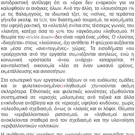
αντιδραστική αντίληψη ότι οι πόροι δεν επαρκούν για να
καλυφθούν οι ανάγκες όλων. Από την άλλη, το πλουσιότερο 1%
με τις θαλαμηγούς, τα ιδιωτικά τζετ, τις πισίνες, τα τεράστια
γήπεδα γκολφ, τα SUV, τον διαστημικό τουρισμό, τα κοσμήματα,
την υψηλή ραπτική, τα πολυτελή σπίτια στις τέσσερις γωνιές του
πλανήτη, κατέχει όσα το 50% του παγκόσμιου πληθυσμού. Η
θεωρία του «trickle down»
1
δεν είναι παρά ένας μύθος. Ο πλούτος
«διαχέεται» στους πλούσιους, όχι αντίθετα. Η φτώχεια αυξάνεται
και μέσα στις «ανεπτυγμένες» χώρες. Τα εισοδήματα που
προέρχονται από την εργασία συμπιέζονται ανηλεώς, ενώ η
κοινωνική προστασία -όπου υπάρχει- καταργείται. Η
καπιταλιστική οικονομία πλέει σε έναν ωκεανό χρέους,
εκμετάλλευσης και ανισοτήτων.
Στο εσωτερικό των εργατικών τάξεων οι πιο ευάλωτες ομάδες
και οι φυλετικοποιημένοι
2
πληθυσμοί χτυπιούνται ακόμη
σκληρότερα. Εθνοτικές και φυλετικές κοινότητες εξωθούνται
συστηματικά σε περιοχές μολυσμένες από τοξικά και άλλα
επικίνδυνα απόβλητα και σε περιοχές υψηλού κινδύνου, χωρίς
πολεοδομικό σχεδιασμό, όπως οι πλαγιές και οι λόφοι. Θύματα
του περιβαλλοντικού ρατσισμού, οι πληθυσμοί αυτοί
αποκλείονται σταθερά από τον σχεδιασμό και την υλοποίηση
περιβαλλοντικών πολιτικών.
Η ανάθεση στις γυναίκες της υποχρέωσης της φροντίδας των