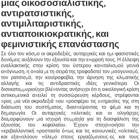
μιας οικοσοσιαλιστικής,
αντιρατσιστικής,
αντιμιλιταριστικής,
αντιαποικιοκρατικής, και
φεμινιστικής επανάστασης
Σε όλο τον κόσμο οι ακροδεξιές, αυταρχικές και ημι-φασιστικές
δυνάμεις αυξάνουν την εξουσία και την επιρροή τους. Η έλλειψη
εναλλακτικής στην κρίση του ύστερου καπιταλισμού γεννά
απόγνωση, η οποία με τη σειρά της τροφοδοτεί τον μισογυνισμό,
τον ρατσισμό, την κουϊροφοβία, την άρνηση της κλιματικής
αλλαγής και τις αντιδραστικές ιδέες γενικότερα. Οι
δισεκατομμυριούχοι βλέποντας ανήσυχοι ότι η οικολογική κρίση
αντικειμενικά απειλεί τη συσσώρευση κέρδους, στρέφονται
προς μια νέα ακροδεξιά που προσφέρει τις υπηρεσίες της στη
διάσωση του συστήματος, διασπείροντας το ψέμα και τη
δημαγωγία. Οι αυταρχικές πολιτικές και οι ολιγάρχες
διαμορφώνουν μια ισχυρή συμμαχία για τη διασφάλιση της
εξουσίας του κεφαλαίου. Έχουν στοχοποιήσει την
περιβαλλοντική προστασία όπως και τις κοινωνικές πολιτικές,
και εξαπολύουν πόλεμο στους εργαζόμενους-ες και τους