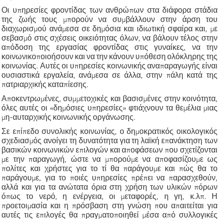
Οι υπηρεσίες φροντίδας των ανθρώπων στα διάφορα στάδια
της ζωής τους μπορούν να συμβάλλουν στην άρση του
διαχωρισμού ανάμεσα σε δημόσια και ιδιωτική σφαίρα και, με
σεβασμό στις σχέσεις οικειότητας όλων, να βάλουν τέλος στην
απόδοση της εργασίας φροντίδας στις γυναίκες, να την
κοινωνικοποιοήσουν και να την κάνουν υπόθεση ολόκληρης της
κοινωνίας. Αυτές οι υπηρεσίες κοινωνικής αναπαραγωγής είναι
ουσιαστικά εργαλεία, ανάμεσα σε άλλα, στην πάλη κατά της
πατριαρχικής καταπίεσης.
Αποκεντρωμένες, συμμετοχικές και βασισμένες στην κοινότητα,
όλες αυτές οι «δημόσιες υπηρεσίες» φτιάχνουν τα θεμέλια μιας
μη-αυταρχικής κοινωνικής οργάνωσης.
Σε επίπεδο συνολικής κοινωνίας, ο δημοκρατικός οικολογικός
σχεδιασμός ανοίγει τη δυνατότητα για τη λαϊκή επανάκτηση των
βασικών κοινωνικών επιλογών και αποφάσεων που σχετίζονται
με την παραγωγή, ώστε να μπορούμε να αποφασίζουμε ως
πολίτες και χρήστες για το τί θα παράγουμε και πώς θα το
παράγουμε, για το ποιές υπηρεσίες πρέπει να παρασχεθούν,
αλλά και για τα ανώτατα όρια στη χρήση των υλικών πόρων
όπως το νερό, η ενέργεια, οι μεταφορές, η γη, κ.λπ. Η
προετοιμασία και η πρόσβαση στη γνώση που απαιτείται για
αυτές τις επιλογές θα πραγματοποιηθεί μέσα από συλλογικές