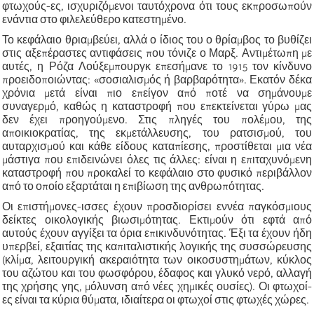
φτωχούς-ες, ισχυριζόμενοι ταυτόχρονα ότι τους εκπροσωπούν
ενάντια στο φιλελεύθερο κατεστημένο.
Το κεφάλαιο θριαμβεύει, αλλά ο ίδιος του ο θρίαμβος το βυθίζει
στις αξεπέραστες αντιφάσεις που τόνιζε ο Μαρξ. Αντιμέτωπη με
αυτές, η Ρόζα Λούξεμπουργκ επεσήμανε το 1915 τον κίνδυνο
προειδοποιώντας: «σοσιαλισμός ή βαρβαρότητα». Εκατόν δέκα
χρόνια μετά είναι πιο επείγον από ποτέ να σημάνουμε
συναγερμό, καθώς η καταστροφή που επεκτείνεται γύρω μας
δεν έχει προηγούμενο. Στις πληγές του πολέμου, της
αποικιοκρατίας, της εκμετάλλευσης, του ρατσισμού, του
αυταρχισμού και κάθε είδους καταπίεσης, προστίθεται μια νέα
μάστιγα που επιδεινώνει όλες τις άλλες: είναι η επιταχυνόμενη
καταστροφή που προκαλεί το κεφάλαιο στο φυσικό περιβάλλον
από το οποίο εξαρτάται η επιβίωση της ανθρωπότητας.
Οι επιστήμονες-ισσες έχουν προσδιορίσει εννέα παγκόσμιους
δείκτες οικολογικής βιωσιμότητας. Εκτιμούν ότι εφτά από
αυτούς έχουν αγγίξει τα όρια επικινδυνότητας. Έξι τα έχουν ήδη
υπερβεί, εξαιτίας της καπιταλιστικής λογικής της συσσώρευσης
(κλίμα, λειτουργική ακεραιότητα των οικοσυστημάτων, κύκλος
του αζώτου και του φωσφόρου, έδαφος και γλυκό νερό, αλλαγή
της χρήσης γης, μόλυνση από νέες χημικές ουσίες). Οι φτωχοί-
ες είναι τα κύρια θύματα, ιδιαίτερα οι φτωχοί στις φτωχές χώρες.