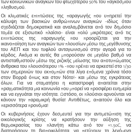
των κοινωνικών αναγκών του φτωχότερου 50% του παγκόσμιου
πληθυσμού.
Οι κλιματικές επιπτώσεις της παραγωγής που υπηρετεί την
κάλυψη των βασικών ανθρώπινων αναγκών -ιδίως όταν
σχεδιάζεται δημοκρατικά και αναλαμβάνεται από τον δημόσιο
τομέα σε εξισωτικό πλαίσιο- είναι πολύ μικρότερες από τις
επιπτώσεις της παραγωγής που προορίζεται για την
ικανοποίηση των αναγκών των πλουσίων μέσω της μεγέθυνσης
του ΑΕΠ και του τυφλού ανταγωνισμού στην αγορά για το
κέρδος. Ακόμα κι αυτές θα μπορούσαν σε μεγάλο βαθμό να
αντισταθμιστούν μέσω της ριζικής μείωσης του αποτυπώματος
άνθρακα του πλουσιότερου 1% -που πρέπει να αρκεστεί στο 1/30
των σημερινών του εκπομπών στα λίγα επόμενα χρόνια τόσο
στον Βορρά όπως και στον Νότο!- και μέσω της εγκράτειας
όλων. Για να σταματήσει η καταστροφή απαιτείται στην
πραγματικότητα μια κοινωνία που μπορεί να προσφέρει ευημερία
και να εγγυάται την ισότητα. Ωστόσο, οι πλούσιοι αρνούνται να
κάνουν την παραμικρή θυσία! Αντιθέτως, απαιτούν όλο και
περισσότερα προνόμια!
Οι κυβερνήσεις έχουν δεσμευτεί για την αντιμετώπιση της
οικολογικής κρίσης να κρατήσουν την αύξηση της
θερμοκρασίας του πλανήτη κάτω από τον +1.5oC, να
διατηρήσουν τη βιοποικιλότητα, να πετύχουν τη λεγόμενη