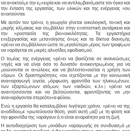
να αποκτούμε την εμπειρία και να αντιλαμβανόμαστε τον όγκο και
την ένταση της εργασίας, των υλικών και της ενέργειας που
απαιτούνται.
Με αυτόν τον τρόπο, η γεωργία γίνεται οικολογική, τοπική και
μικρής κλίμακας και συμβάλλει στην επισιτιστική αυτάρκεια και
την προστασία της βιοποικιλότητας. Τα εργαστήρια
επεξεργασίας και μεταποίησης όπως και τα δίκτυα διανομής
πρέπει να συμβάλλουν ώστε το μεγαλύτερο μέρος των τροφίμων
να παράγεται σε μικρές αλυσίδες εφοδιασμού.
Ο τομέας της ενέργειας πρέπει να βασίζεται σε ανανεώσιμες
πηγές και να είναι όσο το δυνατόν αποκεντρωμένος για να
μειώνονται οι απώλειες και να βελτιστοποιείται η χρήση των
πόρων. Οι δραστηριότητες που σχετίζονται με την κοινωνική
αναπαραγωγή (υγεία, μόρφωση, φροντίδα των ηλικιωμένων,
των εξαρτώμενων ατόμων, των παιδιών, κ.λπ.) πρέπει να
αναπτύσσονται και να βελτιώνονται, φροντίζοντας να μην
αναπαράγονται στερεότυπα φύλου.
Ενώ η εργασία θα καταλαμβάνει λιγότερο χρόνο, πρέπει να της
αποδίδουμε πρωτεύουσα θέση, γιατί αυτή μαζί με τη φύση και
την φροντίδα της παράγουν ό,τι είναι απαραίτητο για τη ζωή.
Η αυτοδιαχείριση των μονάδων παραγωγής σε συνδυασμό με