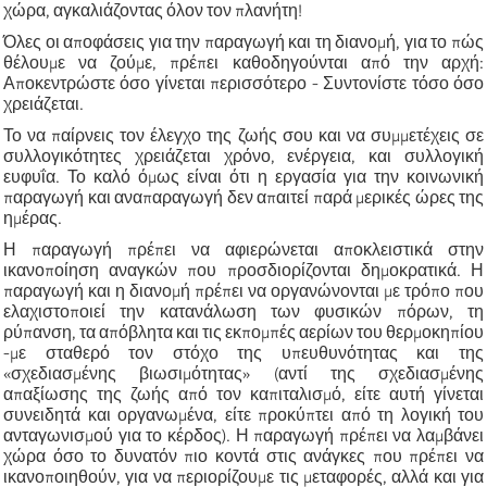
χώρα, αγκαλιάζοντας όλον τον πλανήτη!
Όλες οι αποφάσεις για την παραγωγή και τη διανομή, για το πώς
θέλουμε να ζούμε, πρέπει καθοδηγούνται από την αρχή:
Αποκεντρώστε όσο γίνεται περισσότερο - Συντονίστε τόσο όσο
χρειάζεται.
Το να παίρνεις τον έλεγχο της ζωής σου και να συμμετέχεις σε
συλλογικότητες χρειάζεται χρόνο, ενέργεια, και συλλογική
ευφυΐα. Το καλό όμως είναι ότι η εργασία για την κοινωνική
παραγωγή και αναπαραγωγή δεν απαιτεί παρά μερικές ώρες της
ημέρας.
Η παραγωγή πρέπει να αφιερώνεται αποκλειστικά στην
ικανοποίηση αναγκών που προσδιορίζονται δημοκρατικά. Η
παραγωγή και η διανομή πρέπει να οργανώνονται με τρόπο που
ελαχιστοποιεί την κατανάλωση των φυσικών πόρων, τη
ρύπανση, τα απόβλητα και τις εκπομπές αερίων του θερμοκηπίου
-με σταθερό τον στόχο της υπευθυνότητας και της
«σχεδιασμένης βιωσιμότητας» (αντί της σχεδιασμένης
απαξίωσης της ζωής από τον καπιταλισμό, είτε αυτή γίνεται
συνειδητά και οργανωμένα, είτε προκύπτει από τη λογική του
ανταγωνισμού για το κέρδος). Η παραγωγή πρέπει να λαμβάνει
χώρα όσο το δυνατόν πιο κοντά στις ανάγκες που πρέπει να
ικανοποιηθούν, για να περιορίζουμε τις μεταφορές, αλλά και για