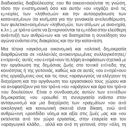
διαδικασίες διαβούλευσης που θα οικειοποιούνται τη γνώση,
τόσο την επιστημονική όσο και αυτήν που πηγάζει από τις
εμπειρίες των πληθυσμών και την αυτοοργάνωση των
καταπιεσμένων (τα κινήματα για την γυναικεία απελευθέρωση,
των φυλετικοποιημένων πληθυσμών, των ατόμων με αναπηρία,
κ.λπ.), με τρόπο ώστε να ξεπερνιούνται τα εμπόδια στην ελεύθερη
ανάπτυξή των ανθρώπων και να διατηρείται η συνείδηση του
αγώνα ενάντια στις διακρίσεις και την την καταπίεση.
Μια τέτοια παγκόσμια οικονομική και πολιτική δημοκρατία
διαρθρώνεται σε πολλαπλές αποκεντρωμένες συλλογικότητες/
επιτροπές: αυτές που επιτρέπουν τη λήψη αποφάσεων σχετικά με
την οργάνωση της δημόσιας ζωής στο τοπικό επίπεδο, της
κοινότητας ή της γειτονιάς, καθώς και σε αυτές που επιτρέπουν
στις εργαζόμενες-ους και τις-τους παραγωγούς να ελέγχουν τη
διαχείριση και την οργάνωση του εργασιακού τους χώρου και
να αποφασίζουν για τον τρόπο που παράγουν και άρα τον τρόπο
που δουλεύουν. Είναι ο συνδυασμός αυτών των επιπέδων
δημοκρατίας που προωθεί τη συνεργασία ενάντια στον
ανταγωνισμό και μια διαχείριση των πραγμάτων που από
οικολογική και κοινωνική σκοπιά είναι δίκαιη, ενώ από
ανθρώπινη προσδίδει νόημα και αξία στις ζωές μας και που
εκτείνεται από τον χώρο εργασίας, στην εταιρεία και τον
παραγωγικό κλάδο,... αλλά και από τη γειτονιά, στην πόλη, τη