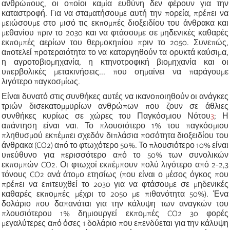
ανθρώπους, οι οποίοι καμία ευθύνη δεν φέρουν για την
καταστροφή. Για να σταματήσουμε αυτή την πορεία, πρέπει να
μειώσουμε στο μισό τις εκπομπές διοξειδίου του άνθρακα και
μεθανίου πριν το 2030 και να φτάσουμε σε μηδενικές καθαρές
εκπομπές αερίων του θερμοκηπίου πριν το 2050. Συνεπώς,
αποτελεί προτεραιότητα το να καταργηθούν τα ορυκτά καύσιμα,
η αγροτοβιομηχανία, η κτηνοτροφική βιομηχανία και οι
υπερβολικές μετακινήσεις... που σημαίνει να παράγουμε
λιγότερο παγκοσμίως.
Είναι δυνατό στις συνθήκες αυτές να ικανοποιηθούν οι ανάγκες
τριών δισεκατομμυρίων ανθρώπων που ζουν σε άθλιες
συνθήκες κυρίως σε χώρες του Παγκόσμιου Νότου
3
; Η
απάντηση είναι ναι. Το πλουσιότερο 1% του παγκόσμιου
πληθυσμού εκπέμπει σχεδόν διπλάσια ποσότητα διοξειδίου του
άνθρακα (CO2) από το φτωχότερο 50%. Το πλουσιότερο 10% είναι
υπεύθυνο για περισσότερο από το 50% των συνολικών
εκπομπών CO2. Οι φτωχοί εκπέμπουν πολύ λιγότερο από 2-2,3
τόνους CO2 ανά άτομο ετησίως (που είναι ο μέσος όγκος που
πρέπει να επιτευχθεί το 2030 για να φτάσουμε σε μηδενικές
καθαρές εκπομπές μέχρι το 2050 με πιθανότητα 50%). Ένα
δολάριο που δαπανάται για την κάλυψη των αναγκών του
πλουσιότερου 1% δημιουργεί εκπομπές CO2 30 φορές
μεγαλύτερες από όσες 1 δολάριο που επενδύεται για την κάλυψη