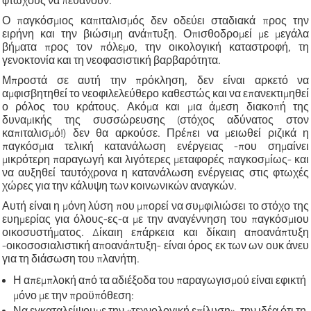
φτωχούς να πεθάνουν.
Ο παγκόσμιος καπιταλισμός δεν οδεύει σταδιακά προς την
ειρήνη και την βιώσιμη ανάπτυξη. Οπισθοδρομεί με μεγάλα
βήματα προς τον πόλεμο, την οικολογική καταστροφή, τη
γενοκτονία και τη νεοφασιστική βαρβαρότητα.
Μπροστά σε αυτή την πρόκληση, δεν είναι αρκετό να
αμφισβητηθεί το νεοφιλελεύθερο καθεστώς και να επανεκτιμηθεί
ο ρόλος του κράτους. Ακόμα και μια άμεση διακοπή της
δυναμικής της συσσώρευσης (στόχος αδύνατος στον
καπιταλισμό!) δεν θα αρκούσε. Πρέπει να μειωθεί ριζικά η
παγκόσμια τελική κατανάλωση ενέργειας -που σημαίνει
μικρότερη παραγωγή και λιγότερες μεταφορές παγκοσμίως- και
να αυξηθεί ταυτόχρονα η κατανάλωση ενέργειας στις φτωχές
χώρες για την κάλυψη των κοινωνικών αναγκών.
Αυτή είναι η μόνη λύση που μπορεί να συμφιλιώσει το στόχο της
ευημερίας για όλους-ες-α με την αναγέννηση του παγκόσμιου
οικοσυστήματος. Δίκαιη επάρκεια και δίκαιη αποανάπτυξη
-οικοσοσιαλιστική αποανάπτυξη- είναι όρος εκ των ων ουκ άνευ
για τη διάσωση του πλανήτη.
Η απεμπλοκή από τα αδιέξοδα του παραγωγισμού είναι εφικτή
μόνο με την προϋπόθεση: