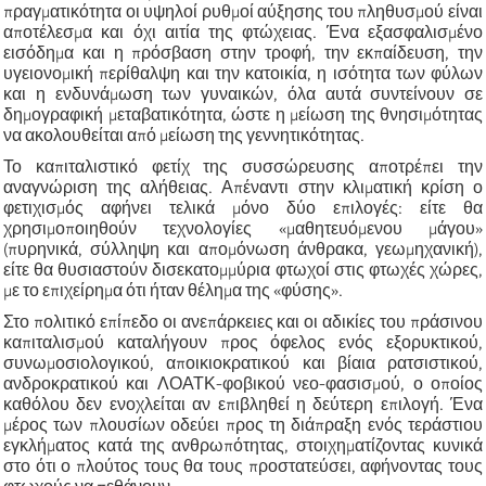
πραγματικότητα οι υψηλοί ρυθμοί αύξησης του πληθυσμού είναι
αποτέλεσμα και όχι αιτία της φτώχειας. Ένα εξασφαλισμένο
εισόδημα και η πρόσβαση στην τροφή, την εκπαίδευση, την
υγειονομική περίθαλψη και την κατοικία, η ισότητα των φύλων
και η ενδυνάμωση των γυναικών, όλα αυτά συντείνουν σε
δημογραφική μεταβατικότητα, ώστε η μείωση της θνησιμότητας
να ακολουθείται από μείωση της γεννητικότητας.
Το καπιταλιστικό φετίχ της συσσώρευσης αποτρέπει την
αναγνώριση της αλήθειας. Απέναντι στην κλιματική κρίση ο
φετιχισμός αφήνει τελικά μόνο δύο επιλογές: είτε θα
χρησιμοποιηθούν τεχνολογίες «μαθητευόμενου μάγου»
(πυρηνικά, σύλληψη και απομόνωση άνθρακα, γεωμηχανική),
είτε θα θυσιαστούν δισεκατομμύρια φτωχοί στις φτωχές χώρες,
με το επιχείρημα ότι ήταν θέλημα της «φύσης».
Στο πολιτικό επίπεδο οι ανεπάρκειες και οι αδικίες του πράσινου
καπιταλισμού καταλήγουν προς όφελος ενός εξορυκτικού,
συνωμοσιολογικού, αποικιοκρατικού και βίαια ρατσιστικού,
ανδροκρατικού και ΛΟΑΤΚ-φοβικού νεο-φασισμού, ο οποίος
καθόλου δεν ενοχλείται αν επιβληθεί η δεύτερη επιλογή. Ένα
μέρος των πλουσίων οδεύει προς τη διάπραξη ενός τεράστιου
εγκλήματος κατά της ανθρωπότητας, στοιχηματίζοντας κυνικά
στο ότι ο πλούτος τους θα τους προστατεύσει, αφήνοντας τους