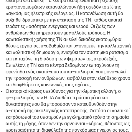
είναι μια νέα απειλή. Τα κέντρα δεδομένων και η εξόρυξη
κρυπτονομισμάτων καταναλώνουν ήδη σχεδόν το 2% της
παγκόσμιας ηλεκτρικής ενέργειας. Η κατανάλωση αυτή θα
αυξηθεί δραματικά με την επέκταση της ΤΝ, καθώς απαιτεί
τεράστιες ποσότητες ενέργειας και νερού. Οι ζωές των
ανθρώπων θα επηρεαστούν με πολλούς τρόπους. Η
καπιταλιστική χρήση της ΤΝ απειλεί δεκάδες εκατομμύρια
θέσεις εργασίας, υποβαθμίζει και υπονομεύει την καλλιτεχνική
και πολιτιστική δημιουργία, ενισχύει τον συστημικό ρατσισμό
και επιταχύνει τη διάδοση των ψεμάτων της ακροδεξιάς.
Επιπλέον, η ΤΝ και τα κέντρα δεδομένων επιταχύνουν τη
φρενίτιδα ενός ακατάπαυστου καπιταλισμού που μονοπωλεί
την προσοχή των ανθρώπων, εισβάλλει στον ελεύθερο χρόνο
και διαφθείρει τις κοινωνικές τους σχέσεις.
Ο ιστορικά κύριος υπεύθυνος για την κλιματική αλλαγή, ο
ιμπεριαλισμός των ΗΠΑ διαθέτει τεράστια μέσα και
δυνατότητες που θα μπορούσαν να κατευθυνθούν στην
αποτροπή της οικολογικής καταστροφής. Ωστόσο οι πολιτικοί
εκπρόσωποί του υποτιμούν με εγκληματικό τρόπο τη σημασία
αυτής τη μάχης, όταν δεν την αρνούνται πλήρως, θέτοντας ως
προτεραιότητα τη διαφύλαξη της παγκόσμιας ηγεμονίας τους.