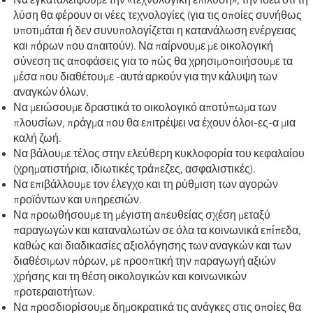
Να εγκαταλείψουμε την «τεχνολογική επίλυση», την ιδέα ότι τη
λύση θα φέρουν οι νέες τεχνολογίες (για τις οποίες συνήθως
υποτιμάται ή δεν συνυπολογίζεται η κατανάλωση ενέργειας
και πόρων που απαιτούν). Να παίρνουμε με οικολογική
σύνεση τις αποφάσεις για το πώς θα χρησιμοποιήσουμε τα
μέσα που διαθέτουμε -αυτά αρκούν για την κάλυψη των
αναγκών όλων.
Να μειώσουμε δραστικά το οικολογικό αποτύπωμα των
πλουσίων, πράγμα που θα επιτρέψει να έχουν όλοι-ες-α μια
καλή ζωή.
Να βάλουμε τέλος στην ελεύθερη κυκλοφορία του κεφαλαίου
(χρηματιστήρια, ιδιωτικές τράπεζες, ασφαλιστικές).
Να επιβάλλουμε τον έλεγχο και τη ρύθμιση των αγορών
προϊόντων και υπηρεσιών.
Να προωθήσουμε τη μέγιστη απευθείας σχέση μεταξύ
παραγωγών και καταναλωτών σε όλα τα κοινωνικά επίπεδα,
καθώς και διαδικασίες αξιολόγησης των αναγκών και των
διαθέσιμων πόρων, με προοπτική την παραγωγή αξιών
χρήσης και τη θέση οικολογικών και κοινωνικών
προτεραιοτήτων.
Να προσδιορίσουμε δημοκρατικά τις ανάγκες στις οποίες θα