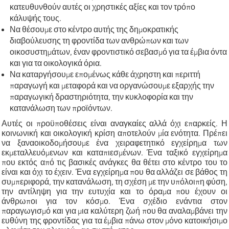
κατευθυνθούν αυτές οι χρηστικές αξίες και τον τρόπο
κάλυψής τους.
Να θέσουμε στο κέντρο αυτής της δημοκρατικής
διαβούλευσης τη φροντίδα των ανθρώπων και των
οικοσυστημάτων, έναν φροντιστικό σεβασμό για τα έμβια όντα
και για τα οικολογικά όρια.
Να καταργήσουμε επομένως κάθε άχρηστη και περιττή
παραγωγή και μεταφορά και να οργανώσουμε εξαρχής την
παραγωγική δραστηριότητα, την κυκλοφορία και την
κατανάλωση των προϊόντων.
Αυτές οι προϋποθέσεις είναι αναγκαίες αλλά όχι επαρκείς. Η
κοινωνική και οικολογική κρίση αποτελούν μία ενότητα. Πρέπει
να ξαναοικοδομήσουμε ένα χειραφετητικό εγχείρημα των
εκμεταλλευόμενων και καταπιεσμένων. Ένα ταξικό εγχείρημα
που εκτός από τις βασικές ανάγκες θα θέτει στο κέντρο του το
είναι και όχι το έχειν. Ένα εγχείρημα που θα αλλάζει σε βάθος τη
συμπεριφορά, την κατανάλωση, τη σχέση με την υπόλοιπη φύση,
την αντίληψη για την ευτυχία και το όραμα που έχουν οι
άνθρωποι για τον κόσμο. Ένα σχέδιο ενάντια στον
παραγωγισμό και για μια καλύτερη ζωή που θα αναλαμβάνει την
ευθύνη της φροντίδας για τα έμβια πάνω στον μόνο κατοικήσιμο