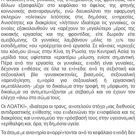
άλλων εξασφαλίζει στο κεφάλαιο το όφελος της φτηνής
κοινωνικής αναπαραγωγής, ενώ διευκολύνει την εφαρμογή
σκληρών πολιτικών λιτότητας στις δημόσιες υπηρεσίες.
Ανισότητες και διακρίσεις πλήττουν ιδιαίτερα τις γυναίκες, οι
οποίες εξακολουθούν να παρέχουν το μεγαλύτερο μέρος της
οικιακής εργασίας και της φροντίδας, είτε δωρεάν είτε
αμειβόμενης. Οι γυναίκες λαμβάνουν μόλις το 35% του
εισοδήματος που προέρχεται από εργασία. Σε κάποιες περιοχές
του κόσμου (όπως στην Κίνα, τη Ρωσία, την Κεντρική Ασία) το
μερίδιό τους υφίσταται περαιτέρω μείωση, ενίοτε σημαντική.
Πέρα από την εργασία, οι γυναίκες, επειδή είναι γυναίκες,
δέχονται επιθέσεις σε όλα τα επίπεδα, από τη σεξιστική και
σεξουαλική βία -γυναικοκτονίες, βιασμούς, σεξουαλική
παρενόχληση, εμπορία για σεξουαλική ή εργασιακή
εκμετάλλευση- μέχρι το δικαίωμα στην τροφή, τη μόρφωση, το
δικαίωμα να αντιμετωπίζονται με σεβασμό και να έχουν τον
ελέγχο πάνω στο σώμα τους.
Οι ΛΟΑΤΚΙ+, ιδιαίτερα οι τρανς, αποτελούν στόχο μιας διεθνούς
αντιδραστικής επίθεσης που επιδεινώνει την επισφάλεια και τις
διακρίσεις και υπονομεύει την πρόσβασή τους στην υγειονομική
περίθαλψη και, άρα, τη δημόσια υγεία.
Τα άτομα με αναπηρία απορρίπτονται από το κεφάλαιο επειδή δεν