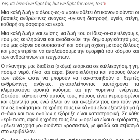
Yes, it’s bread we fight for, but we fight for roses, too”
6
Μια καλή ζωή για όλους-ες-α προϋποθέτει ότι ικανοποιούνται οι
βασικές ανθρώπινες ανάγκες -υγιεινή διατροφή, υγεία, στέγη,
καθαρή ατμόσφαιρα και νερό.
Μια καλή ζωή είναι επίσης μια ζωή που οι ίδιες-οι-α επιλέγουμε,
που μας εκπληρώνει και αναδεικνύει την δημιουργικότητά μας,
που μας φέρνει σε ουσιαστική και ισότιμη σχέση με τους άλλους
και μας επιτρέπει να απολαύσουμε την ομορφιά του κόσμου και
των ανθρώπινων επιτευγμάτων.
Ο πλανήτης μας διαθέτει (ακόμα) επάρκεια σε καλλιεργήσιμη γη,
πόσιμο νερό, ήλιο και αέρα, βιοποικιλότητα και πόρους όλων
των ειδών ώστε να μπορούν να ικανοποιηθούν οι θεμιτές
ανθρώπινες ανάγκες, εγκαταλείποντας ταυτόχρονα τα
κλιματοκτόνα ορυκτά καύσιμα και την πυρηνική ενέργεια.
Ωστόσο, κάποιοι από αυτούς τους πόρους είναι περιορισμένοι
και εξαντλήσιμοι, ενώ άλλοι αν και ανεξάντλητοι, απαιτούν για
την αξιοποίηση και τη χρήση τους υλικά που είναι εξαντλήσιμα ή
σπάνια και των οποίων η εξόρυξη είναι καταστροφική. Σε κάθε
περίπτωση, αφού η χρήση τους δεν μπορεί να είναι απεριόριστη,
πρέπει να χρησιμοποιούνται προσεκτικά, με φειδώ και σεβασμό
στο περιβάλλον.