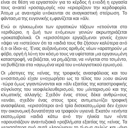
είναι σε θέση να εργαστούν για το κέρδος ή επειδή η εργασία
τους απαιτεί προσαρμογές που περιορίζουν την κερδοφορία.
Άτομα με αναπηρία υπόκεινται σε αναγκαστική στείρωση. Το
φάντασμα της ευγονικής εμφανίζεται και πάλι.
Ενώ οι ηλικιωμένοι των εργατικών τάξεων πετιούνται στο
περιθώριο, η ζωή των επόμενων γενιών ακρωτηριάζεται
προκαταβολικά. Οι περισσότεροι εργαζόμενοι γονείς έχουν
πάψει να πιστεύουν ότι τα παιδιά τους θα ζήσουν καλύτερα από
ό,τι οι ίδιοι-ες. Ένας αυξανόμενος αριθμός νέων παρατηρούν με
φόβο, οργή ή λύπη τον κόσμο τους να υφίσταται μια οργανωμένη
καταστροφή, να βιάζεται, να ρημάζεται, να πνίγεται στο τσιμέντο,
να βυθίζεται στα παγωμένα νερά του υπολογιστικού εγωισμού.
Οι μάστιγες της πείνας, της τροφικής ανασφάλειας και του
υποσιτισμού είχαν υποχωρήσει ως το τέλος του 20ου αιώνα
-τώρα όμως γιγαντώνονται και πάλι εξαιτίας της καταστροφικής
σύγκλισης του νεοφιλελευθερισμού, του μιλιταρισμού και της
κλιματικής αλλαγής: Σχεδόν ένας στους δέκα ανθρώπους
πεινάει, σχεδόν ένας στους τρεις αντιμετωπίζει τροφική
ανασφάλεια, περισσότεροι από τρία δισεκατομμύρια δεν έχουν
την οικονομική δυνατότητα να τραφούν υγιεινά. Εκατόν πενήντα
εκατομμύρια παιδιά κάτω από την ηλικία των πέντε
παρουσιάζουν αναπτυξιακά προβλήματα εξαιτίας της πείνας. Τα
περισσότερα από αυτά πληρώνουν το τίμημα απλώς και μόνο