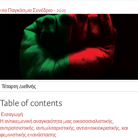
18ο Παγκόσμιο Συνέδριο - 2025
Τέταρτη Διεθνής
Table of contents
Εισαγωγή
Η αντικειμενική αναγκαιότητα μιας οικοσοσιαλιστικής,
αντιρατσιστικής, αντιμιλιταριστικής, αντιαποικιοκρατικής, και
φεμινιστικής επανάστασης