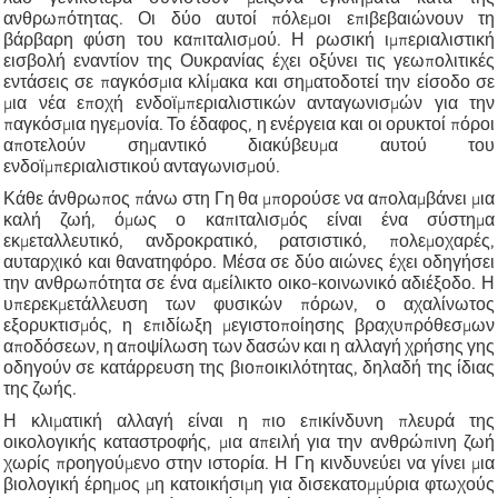
ανθρωπότητας. Οι δύο αυτοί πόλεμοι επιβεβαιώνουν τη
βάρβαρη φύση του καπιταλισμού. Η ρωσική ιμπεριαλιστική
εισβολή εναντίον της Ουκρανίας έχει οξύνει τις γεωπολιτικές
εντάσεις σε παγκόσμια κλίμακα και σηματοδοτεί την είσοδο σε
μια νέα εποχή ενδοϊμπεριαλιστικών ανταγωνισμών για την
παγκόσμια ηγεμονία. Το έδαφος, η ενέργεια και οι ορυκτοί πόροι
αποτελούν σημαντικό διακύβευμα αυτού του
ενδοϊμπεριαλιστικού ανταγωνισμού.
Κάθε άνθρωπος πάνω στη Γη θα μπορούσε να απολαμβάνει μια
καλή ζωή, όμως ο καπιταλισμός είναι ένα σύστημα
εκμεταλλευτικό, ανδροκρατικό, ρατσιστικό, πολεμοχαρές,
αυταρχικό και θανατηφόρο. Μέσα σε δύο αιώνες έχει οδηγήσει
την ανθρωπότητα σε ένα αμείλικτο οικο-κοινωνικό αδιέξοδο. Η
υπερεκμετάλλευση των φυσικών πόρων, ο αχαλίνωτος
εξορυκτισμός, η επιδίωξη μεγιστοποίησης βραχυπρόθεσμων
αποδόσεων, η αποψίλωση των δασών και η αλλαγή χρήσης γης
οδηγούν σε κατάρρευση της βιοποικιλότητας, δηλαδή της ίδιας
της ζωής.
Η κλιματική αλλαγή είναι η πιο επικίνδυνη πλευρά της
οικολογικής καταστροφής, μια απειλή για την ανθρώπινη ζωή
χωρίς προηγούμενο στην ιστορία. Η Γη κινδυνεύει να γίνει μια
βιολογική έρημος μη κατοικήσιμη για δισεκατομμύρια φτωχούς