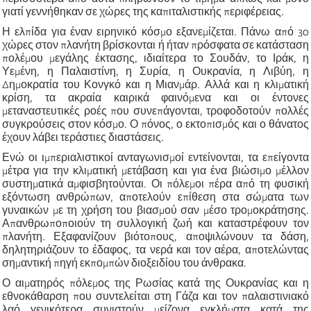
γιατί γεννήθηκαν σε χώρες της καπιταλιστικής περιφέρειας.
Η ελπίδα για έναν ειρηνικό κόσμο εξανεμίζεται. Πάνω από 30
χώρες στον πλανήτη βρίσκονται ή ήταν πρόσφατα σε κατάσταση
πολέμου μεγάλης έκτασης, ιδιαίτερα το Σουδάν, το Ιράκ, η
Υεμένη, η Παλαιστίνη, η Συρία, η Ουκρανία, η Λιβύη, η
Δημοκρατία του Κονγκό και η Μιανμάρ. Αλλά και η κλιματική
κρίση, τα ακραία καιρικά φαινόμενα και οι έντονες
μεταναστευτικές ροές που συνεπάγονται, τροφοδοτούν πολλές
συγκρούσεις στον κόσμο. Ο πόνος, ο εκτοπισμός και ο θάνατος
έχουν λάβει τεράστιες διαστάσεις.
Ενώ οι ιμπεριαλιστικοί ανταγωνισμοί εντείνονται, τα επείγοντα
μέτρα για την κλιματική μετάβαση και για ένα βιώσιμο μέλλον
συστηματικά αμφισβητούνται. Οι πόλεμοι πέρα από τη φυσική
εξόντωση ανθρώπων, αποτελούν επίθεση στα σώματα των
γυναικών με τη χρήση του βιασμού σαν μέσο τρομοκράτησης.
Απανθρωποποιούν τη συλλογική ζωή και καταστρέφουν τον
πλανήτη. Εξαφανίζουν βιότοπους, αποψιλώνουν τα δάση,
δηλητηριάζουν το έδαφος, τα νερά και τον αέρα, αποτελώντας
σημαντική πηγή εκπομπών διοξειδίου του άνθρακα.
Ο αιματηρός πόλεμος της Ρωσίας κατά της Ουκρανίας και η
εθνοκάθαρση που συντελείται στη Γάζα και τον παλαιστινιακό
λαό γενικότερα συνιστούν μείζονα εγκλήματα κατά της