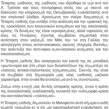
Τέταρτης Διεθνούς, της Διεθνούς που ιδρύθηκε το 1938 από τον
Λ. Τρότσκι και τους συντρόφους-ισσές του με σκοπό να
διασώσει την κληρονομιά της Οκτωβριανής επανάστασης από
τον σταλινικό όλεθρο. Αρνούμενη τον στείρο δογματισμό, η
Τέταρτη Διεθνής έχει εντάξει στην ανάλυση και την πρακτική της
τις προκλήσεις των κοινωνικών κινημάτων και της οικολογικής
κρίσης. Οι δυνάμεις της είναι περιορισμένες, αλλά παρούσες σε
όλες τις Ηπείρους, έχοντας συμβάλλει σημαντικά στην
αντίσταση στον ναζισμό, τον Μάη του ‘68 στη Γαλλία, την
αλληλεγγύη στους αντιαποικιακούς αγώνες (Αλγερία, Βιετνάμ),
την ανάπτυξη του αντιπαγκο-σμιοποιητικού κινήματος και του
οικοσοσιαλισμού.
Η Τέταρτη Διεθνής δεν αναγορεύει τον εαυτό της σε μοναδική
πρωτοπορία και στο μέτρο των δυνατοτήτων της συμμετέχει σε
πλατιούς αντικαπιταλιστικούς σχηματισμούς. Σκοπός της είναι
να συμβάλει στη δημιουργία μιας νέας Διεθνούς μαζικού
χαρακτήρα, στην οποία θα αποτελεί μια από τις συνιστώσες.
Ζούμε στην εποχή μίας διπλής ιστορικής κρίσης, όπου η κρίση
της σοσιαλιστικής εναλλακτικής συναντά την πολύμορφη κρίση
του καπιταλιστικού «πολιτισμού».
Η Τέταρτη Διεθνής δημοσιεύει το Μανιφέστο αυτό σήμερα επειδή
είμαστε πεισμένοι-ες-α ότι μια οικοσοιαλιστική επανάσταση, σε