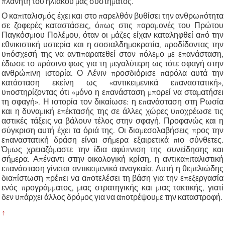
πλανήτη του ηλιακού μας συστήματος.
Ο καπιταλισμός έχει και στο παρελθόν βυθίσει την ανθρωπότητα
σε ζοφερές καταστάσεις, όπως στις παραμονές του Πρώτου
Παγκόσμιου Πολέμου, όταν οι μάζες είχαν καταληφθεί από την
εθνικιστική υστερία και η σοσιαλδημοκρατία, προδίδοντας την
υπόσχεσή της να αντιπαρατεθεί στον πόλεμο με επανάσταση,
έδωσε το πράσινο φως για τη μεγαλύτερη ως τότε σφαγή στην
ανθρώπινη ιστορία. Ο Λένιν προσδιόρισε παρόλα αυτά την
κατάσταση εκείνη ως «αντικειμενικά επαναστατική»,
υποστηρίζοντας ότι «μόνο η επανάσταση μπορεί να σταματήσει
τη σφαγή». Η ιστορία τον δικαίωσε: η επανάσταση στη Ρωσία
και η δυναμική επέκτασής της σε άλλες χώρες υποχρέωσε τις
αστικές τάξεις να βάλουν τέλος στην σφαγή. Προφανώς και η
σύγκριση αυτή έχει τα όριά της. Οι διαμεσολαβήσεις προς την
επαναστατική δράση είναι σήμερα εξαιρετικά πιο σύνθετες.
Όμως χρειαζόμαστε την ίδια αφύπνιση της συνείδησης και
σήμερα. Απέναντι στην οικολογική κρίση, η αντικαπιταλιστική
επανάσταση γίνεται αντικειμενικά αναγκαία. Αυτή η θεμελιώδης
διαπίστωση πρέπει να αποτελέσει τη βάση για την επεξεργασία
ενός προγράμματος, μιας στρατηγικής και μιας τακτικής, γιατί
δεν υπάρχει άλλος δρόμος για να αποτρέψουμε την καταστροφή.
↑