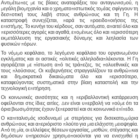
Αντιμέτωπες με τις βίαιες αναταράξεις του ανταγωνισμού, η
μεγάλη βιομηχανία και ο χρηματοπιστωτικός τομέας σφίγγουν τη
δεσποτική τους λαβή στους ανθρώπους και τη Γη. Η
καταστροφή συνεχίζεται, παρά τις προειδοποιήσεις της
επιστήμης. Το κυνήγι του κέρδους, σαν αυτόματο, απαιτεί όλο και
περισσότερες αγορές και αγαθά, επομένως όλο και περισσότερη
εκμετάλλευση της εργασιακής δύναμης και λεηλασία των
φυσικών πόρων.
Το νόμιμο κεφάλαιο, το λεγόμενο κεφάλαιο του οργανωμένου
εγκλήματος και οι αστικές πολιτικές αλληλοδιαπλέκονται. Η Γη
αγοράζεται με πίστωση από τις τράπεζες, τις πολυεθνικές και
τους πλούσιους. Οι κυβερνήσεις στραγγαλίζουν τα ανθρώπινα
και δημοκρατικά δικαιώματα όλο και περισσότερο,
καταφεύγοντας συστηματικά στην βίαιη καταστολή και την
τεχνολογική επιτήρηση.
Οι κοινωνικές ανισότητες και η περιβαλλοντική κατάρρευση
οφείλονται στις ίδιες αιτίες. Δεν είναι υπερβολή να πούμε ότι τα
όρια βιωσιμότητας έχουν ξεπεραστεί και σε κοινωνικό επίπεδο.
Ο καπιταλισμός ισοδυναμεί με στερήσεις για δισεκατομμύρια
ανθρώπους και απεριόριστο πλούτο για μια ελάχιστη μειοψηφία.
Από τη μία, οι ελλείψεις θέσεων εργασίας, μισθών, στέγασης και
δημόσιων υπηρεσιών χρησιμοποιούνται για να ενισχυθεί η