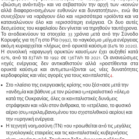
«βιώσιμη ανάπτυξη» και να σεβαστούν την αρχή των «κοινών
αλλά διαφοροποιημένων ευθυνών και δυνατοτήτων», ενώ θα
συνεχίζουν να παράγουν όλο και περισσότερα προϊόντα και να
καταναλώνουν όλο και περισσότερη ενέργεια. Οι δυο αυτές
δεσμεύσεις του κεφαλαίου δεν γίνεται να τηρηθούν ταυτόχρονα.
Το αποδεικνύουν τα στοιχεία: 33 χρόνια μετά από την Σύνοδο
Κορυφής για τη Γη στο Ρίο (1992), το παγκόσμιο μείγμα ενέργειας
ακόμη κυριαρχείται πλήρως από ορυκτά καύσιμα (84% το 2020).
Η συνολική παραγωγή ορυκτών καυσίμων έχει αυξηθεί κατά
62%, από τα 83TWh το 1992 σε 136TWh το 2021. Οι ανανεώσιμες
πηγές ενέργειας δεν αντικαθιστούν αλλά προστίθενται στα
ορυκτά καύσιμα και αντιμετωπίζονται ως νέες δυνατότητες
κερδοφορίας και νέες αγορές για τους καπιταλιστές
4
.
Στο πλαίσιο της ενεργειακής κρίσης που ξέσπασε μετά την
πανδημία και βάθυνε με τον ρώσικο ιμπεριαλιστικό πόλεμο
κατά της Ουκρανίας, όλες οι καπιταλιστικές δυνάμεις
στράφηκαν και πάλι στον άνθρακα, το πετρέλαιο, το φυσικό
αέριο (συμπεριλαμβανομένου του σχιστολιθικού αερίου) και
την πυρηνική ενέργεια.
Η τεχνητή νοημοσύνη (ΤΝ) που προωθείται από τις μεγάλες
τεχνολογικές εταιρείες και τις καπιταλιστικές κυβερνήσεις