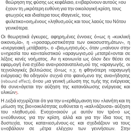
θεώρηση της φύσης ως κεφάλαιο, επιβαρύνουν αυτούς που
έχουν τη μικρότερη ευθύνη για την οικολογική κρίση, τους
φτωχούς και ιδιαίτερα τους ιθαγενείς, τους
φυλετικοποιημένους πληθυσμούς και τους λαούς του Νότου
γενικότερα.
Οι θεωρητικά έγκυρες, αφηρημένες έννοιες όπως η «κυκλική
οικονομία», η «προσαρμοστικότητα των οικοσυστημάτων», η
«ενεργειακή μετάβαση», ο «βιομιμητισμός», όταν μπαίνουν στην
υπηρεσία του καπιταλιστικού παραγωγισμού μετατρέπονται σε
λέξεις κενές νοήματος. Αν η κοινωνία ως όλον δεν θέσει σε
εφαρμογή ένα σχέδιο αναπροσανατολισμού της παραγωγής, οι
τεχνολογικές βελτιώσεις (όπως π.χ. η φθηνότερη παραγωγή
ενέργειας) θα οδηγούν συχνά στο φαινόμενο της αναπήδησης
(rebound effect), όπου μια γενική μείωση της τιμής της ενέργειας
θα συνεπάγεται την αύξηση της κατανάλωσης ενέργειας και
υλικών
5
.
Η Δεξιά ισχυρίζεται ότι για την υπερθέρμανση του πλανήτη και τη
μείωση της βιοποικιλότητας ευθύνεται η «καλπάζουσα» αύξηση
του πληθυσμού. Ενοχοποιούν με αυτόν τον τρόπο ως
υπεύθυνους για την κρίση, αλλά και για την ίδια τους τη
δυστυχία, τους καταπιεσμένους-ες και σχεδιάζουν να τους
υποβάλουν σε μέτρα ελέγχου των γεννήσεων. Στην