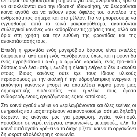
Οι πόροι που έχουν ζωτική σημασία για τους ανθρώπους πρέπει
να αποκλείονται από την ιδιωτική ιδιοποίηση, να θεωρούνται
κοινά αγαθά και να τεθούν προς όφελος του συνόλου της
ανθρωπότητας σήμερα και στο μέλλον. Για να μπορέσουμε να
εγγυηθούμε αυτά τα κοινά μακροπρόθεσμα, απαιτούνται
συλλογικοί κανόνες που καθορίζουν τις χρήσεις τους, αλλά και
όρια στη χρήση και την ευθύνη της φροντίδας και της
αποκατάστασής τους.
Επειδή η φροντίδα ενός μαγκρόβιου δάσους είναι εντελώς
διαφορετική από αυτή ενός παγόβουνου, όπως και η φροντίδα
ενός υγροβιότοπου από μια αμμώδη παραλία, ενός τροπικού
δάσους από ένα ποτάμι, επειδή η ηλιακή ενέργεια δεν υπακούει
στους ίδιους κανόνες ούτε έχει τους ίδιους υλικούς
περιορισμούς με την αιολική ή την υδροηλεκτρική ενέργεια, η
εκπόνηση κανόνων μπορεί να αποτελέσει καρπό μόνο μιας
δημοκρατικής διαδικασίας που εμπλέκει τους άμεσα
ενδιαφερόμενους, εργαζόμενους-ες και κατοίκους.
Στα κοινά αγαθά πρέπει να περιλαμβάνονται και όλες εκείνες οι
υπηρεσίες που μας επιτρέπουν να ικανοποιούμε ισότιμα, δηλαδή
δωρεάν, τις ανάγκες μας για μόρφωση, υγεία, πολιτισμό,
πρόσβαση σε νερό, ενέργεια, επικοινωνίες, μεταφορές, κ.λπ. Τα
κοινά αυτά αγαθά πρέπει να τα διαχειρίζεται και να τα οργανώνει
δημοκρατικά ολόκληρη η κοινωνία.