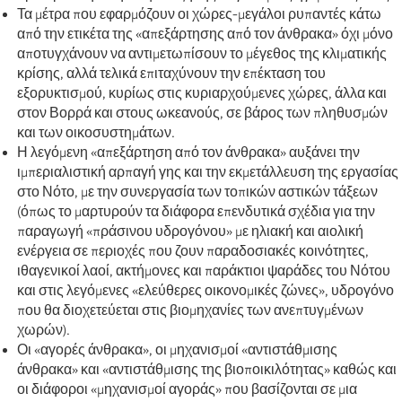
Τα μέτρα που εφαρμόζουν οι χώρες-μεγάλοι ρυπαντές κάτω
από την ετικέτα της «απεξάρτησης από τον άνθρακα» όχι μόνο
αποτυγχάνουν να αντιμετωπίσουν το μέγεθος της κλιματικής
κρίσης, αλλά τελικά επιταχύνουν την επέκταση του
εξορυκτισμού, κυρίως στις κυριαρχούμενες χώρες, άλλα και
στον Βορρά και στους ωκεανούς, σε βάρος των πληθυσμών
και των οικοσυστημάτων.
Η λεγόμενη «απεξάρτηση από τον άνθρακα» αυξάνει την
ιμπεριαλιστική αρπαγή γης και την εκμετάλλευση της εργασίας
στο Νότο, με την συνεργασία των τοπικών αστικών τάξεων
(όπως το μαρτυρούν τα διάφορα επενδυτικά σχέδια για την
παραγωγή «πράσινου υδρογόνου» με ηλιακή και αιολική
ενέργεια σε περιοχές που ζουν παραδοσιακές κοινότητες,
ιθαγενικοί λαοί, ακτήμονες και παράκτιοι ψαράδες του Νότου
και στις λεγόμενες «ελεύθερες οικονομικές ζώνες», υδρογόνο
που θα διοχετεύεται στις βιομηχανίες των ανεπτυγμένων
χωρών).
Οι «αγορές άνθρακα», οι μηχανισμοί «αντιστάθμισης
άνθρακα» και «αντιστάθμισης της βιοποικιλότητας» καθώς και
οι διάφοροι «μηχανισμοί αγοράς» που βασίζονται σε μια