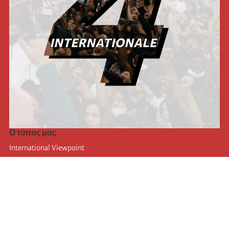
Ο τύπος μας
International Viewpoint
Punto de vista internacional
Inprecor
Facebook
Twitter
Η Διεθνής