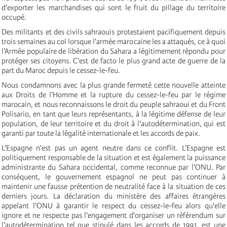
d'exporter les marchandises qui sont le fruit du pillage du territoire
occupé.
Des militants et des civils sahraouis protestaient pacifiquement depuis
trois semaines au col lorsque l'armée marocaine les a attaqués, ce à quoi
l'Armée populaire de libération du Sahara a légitimement répondu pour
protéger ses citoyens. C'est de facto le plus grand acte de guerre de la
part du Maroc depuis le cessez-le-feu.
Nous condamnons avec la plus grande fermeté cette nouvelle atteinte
aux Droits de l'Homme et la rupture du cessez-le-feu par le régime
marocain, et nous reconnaissons le droit du peuple sahraoui et du Front
Polisario, en tant que leurs représentants, à la légitime défense de leur
population, de leur territoire et du droit à l'autodétermination, qui est
garanti par toute la légalité internationale et les accords de paix.
L'Espagne n'est pas un agent neutre dans ce conflit. L'Espagne est
politiquement responsable de la situation et est également la puissance
administrante du Sahara occidental, comme reconnue par l'ONU. Par
conséquent, le gouvernement espagnol ne peut pas continuer à
maintenir une fausse prétention de neutralité face à la situation de ces
derniers jours. La déclaration du ministère des affaires étrangères
appelant l'ONU à garantir le respect du cessez-le-feu alors qu'elle
ignore et ne respecte pas l'engagement d'organiser un référendum sur
l'autodétermination tel que stipulé dans les accords de 1991, est une