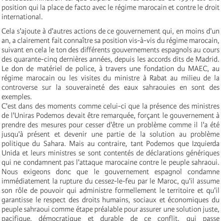
position qui la place de facto avec le régime marocain et contre le droit
international.
Cela s'ajoute à d'autres actions de ce gouvernement qui, en moins d'un
an, a clairement fait connaître sa position vis-à-vis du régime marocain,
suivant en cela le ton des différents gouvernements espagnols au cours
des quarante-cinq dernières années, depuis les accords dits de Madrid.
Le don de matériel de police, à travers une fondation du MAEC, au
régime marocain ou les visites du ministre à Rabat au milieu de la
controverse sur la souveraineté des eaux sahraouies en sont des
exemples.
C'est dans des moments comme celui-ci que la présence des ministres
de l'Uniras Podemos devait être remarquée, forçant le gouvernement à
prendre des mesures pour cesser d'être un problème comme il l'a été
jusqu'à présent et devenir une partie de la solution au problème
politique du Sahara. Mais au contraire, tant Podemos que Izquierda
Unida et leurs ministres se sont contentés de déclarations génériques
qui ne condamnent pas l'attaque marocaine contre le peuple sahraoui.
Nous exigeons donc que le gouvernement espagnol condamne
immédiatement la rupture du cessez-le-feu par le Maroc, qu'il assume
son rôle de pouvoir qui administre formellement le territoire et qu'il
garantisse le respect des droits humains, sociaux et économiques du
peuple sahraoui comme étape préalable pour assurer une solution juste,
pacifique, démocratique et durable de ce conflit, qui passe