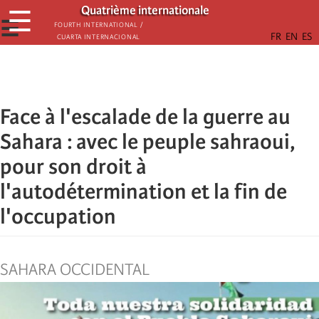
Παράκαμψη
Quatrième internationale
☰
προς
☰
Fourth International /
Cuarta Internacional
το
κυρίως
περιεχόμενο
Face à l'escalade de la guerre au
Sahara : avec le peuple sahraoui,
pour son droit à
l'autodétermination et la fin de
l'occupation
SAHARA OCCIDENTAL