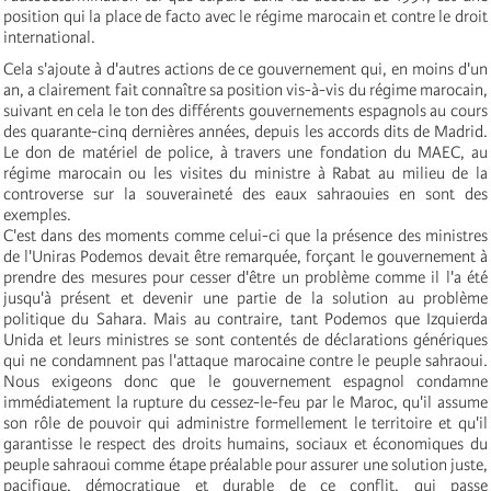
position qui la place de facto avec le régime marocain et contre le droit
international.
Cela s'ajoute à d'autres actions de ce gouvernement qui, en moins d'un
an, a clairement fait connaître sa position vis-à-vis du régime marocain,
suivant en cela le ton des différents gouvernements espagnols au cours
des quarante-cinq dernières années, depuis les accords dits de Madrid.
Le don de matériel de police, à travers une fondation du MAEC, au
régime marocain ou les visites du ministre à Rabat au milieu de la
controverse sur la souveraineté des eaux sahraouies en sont des
exemples.
C'est dans des moments comme celui-ci que la présence des ministres
de l'Uniras Podemos devait être remarquée, forçant le gouvernement à
prendre des mesures pour cesser d'être un problème comme il l'a été
jusqu'à présent et devenir une partie de la solution au problème
politique du Sahara. Mais au contraire, tant Podemos que Izquierda
Unida et leurs ministres se sont contentés de déclarations génériques
qui ne condamnent pas l'attaque marocaine contre le peuple sahraoui.
Nous exigeons donc que le gouvernement espagnol condamne
immédiatement la rupture du cessez-le-feu par le Maroc, qu'il assume
son rôle de pouvoir qui administre formellement le territoire et qu'il
garantisse le respect des droits humains, sociaux et économiques du
peuple sahraoui comme étape préalable pour assurer une solution juste,
pacifique, démocratique et durable de ce conflit, qui passe