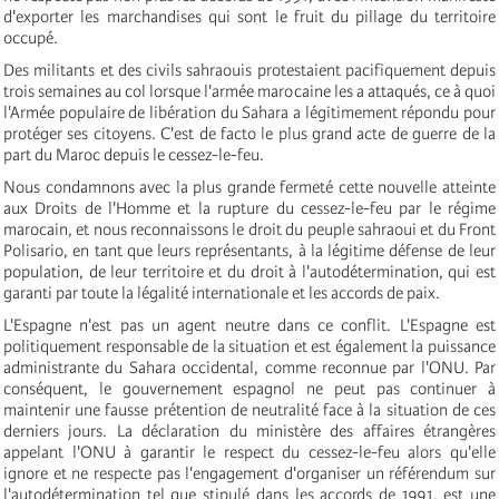
d'exporter les marchandises qui sont le fruit du pillage du territoire
occupé.
Des militants et des civils sahraouis protestaient pacifiquement depuis
trois semaines au col lorsque l'armée marocaine les a attaqués, ce à quoi
l'Armée populaire de libération du Sahara a légitimement répondu pour
protéger ses citoyens. C'est de facto le plus grand acte de guerre de la
part du Maroc depuis le cessez-le-feu.
Nous condamnons avec la plus grande fermeté cette nouvelle atteinte
aux Droits de l'Homme et la rupture du cessez-le-feu par le régime
marocain, et nous reconnaissons le droit du peuple sahraoui et du Front
Polisario, en tant que leurs représentants, à la légitime défense de leur
population, de leur territoire et du droit à l'autodétermination, qui est
garanti par toute la légalité internationale et les accords de paix.
L'Espagne n'est pas un agent neutre dans ce conflit. L'Espagne est
politiquement responsable de la situation et est également la puissance
administrante du Sahara occidental, comme reconnue par l'ONU. Par
conséquent, le gouvernement espagnol ne peut pas continuer à
maintenir une fausse prétention de neutralité face à la situation de ces
derniers jours. La déclaration du ministère des affaires étrangères
appelant l'ONU à garantir le respect du cessez-le-feu alors qu'elle
ignore et ne respecte pas l'engagement d'organiser un référendum sur
l'autodétermination tel que stipulé dans les accords de 1991, est une