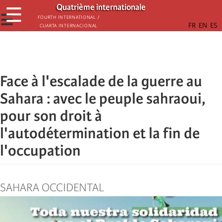
Aller
Quatrième internationale
☰
au
☰
Fourth International /
Cuarta Internacional
contenu
principal
Face à l'escalade de la guerre au
Sahara : avec le peuple sahraoui,
pour son droit à
l'autodétermination et la fin de
l'occupation
SAHARA OCCIDENTAL