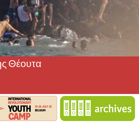
ης Θέουτα