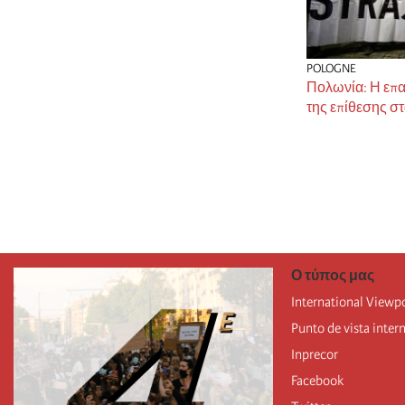
POLOGNE
Πολωνία: Η επ
της επίθεσης σ
Σελιδοποίησ
Ο τύπος μας
International Viewp
Punto de vista inter
Inprecor
Facebook