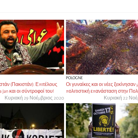
POLOGNE
στάν (Πακιστάν): Επιτέλους
Οι γυναίκες και οι νέες ξεκίνησαν 
 Jan και οι σύντροφοί του!
πολιτιστική επανάσταση στην Πο
Κυριακή 29 Νοέμβριος 2020
Κυριακή 22 Νοέ