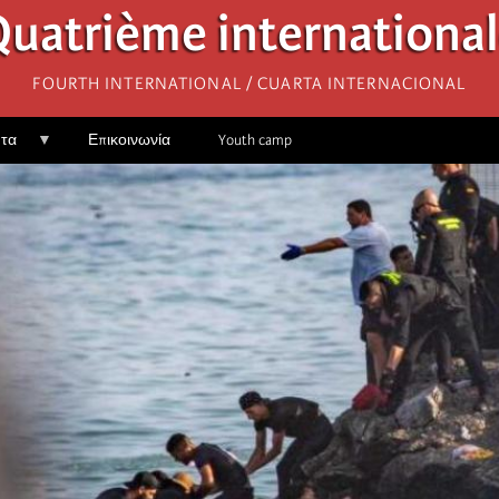
uatrième internationa
Fourth International / Cuarta Internacional
ητα
Επικοινωνία
Youth camp