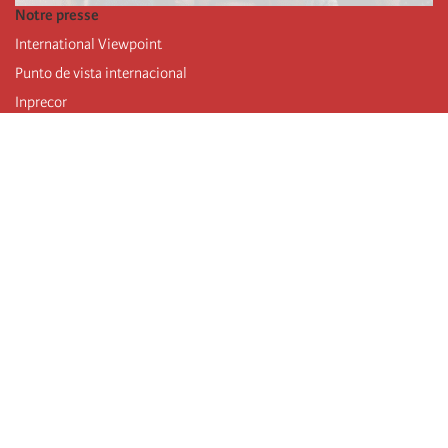
Notre presse
International Viewpoint
Punto de vista internacional
Inprecor
Facebook
Twitter
Mastodon
Telegram
L’Internationale
Dernier congrès de l’Internationale
Déclarations du bureau exécutif
Institut de formation (IIRE)
Jeunes
Auteurs
Vidéos
Flux RSS