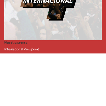
Nuestra prensa
International Viewpoint
Punto de vista internacional
Inprecor
Facebook
Twitter
La Internacional
Último Congreso de la Internacional
De
claraciones del Buró Ejecutivo
Instituto de formación (IIRE)