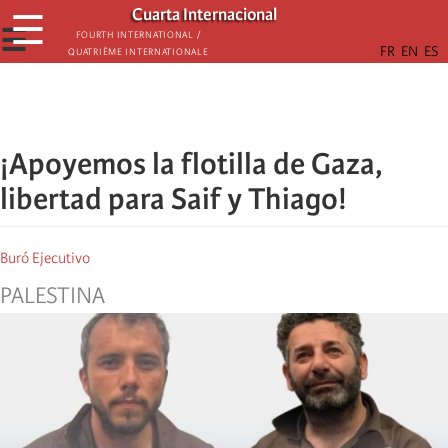
Skip
Cuarta Internacional
☰
to
☰
Fourth International /
Quatrième internationale
main
content
¡Apoyemos la flotilla de Gaza,
libertad para Saif y Thiago!
Buró Ejecutivo
PALESTINA