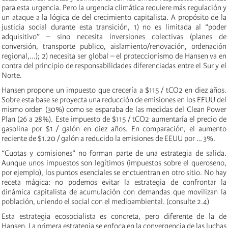
para esta urgencia. Pero la urgencia climática requiere más regulación y
un ataque a la lógica de del crecimiento capitalista. A propósito de la
justicia social durante esta transición, 1) no es limitada al “poder
adquisitivo” – sino necesita inversiones colectivas (planes de
conversión, transporte publico, aislamiento/renovación, ordenación
regional,...); 2) necesita ser global – el proteccionismo de Hansen va en
contra del principio de responsabilidades diferenciadas entre el Sur y el
Norte.
Hansen propone un impuesto que crecería a $115 / tCO2 en diez años.
Sobre esta base se proyecta una reducción de emisiones en los EEUU del
mismo orden (30%) como se esparaba de las medidas del Clean Power
Plan (26 a 28%). Este impuesto de $115 / tCO2 aumentaría el precio de
gasolina por $1 / galón en diez años. En comparación, el aumento
reciente de $1.20 / galón a reducido la emisiones de EEUU por … 3%.
“Cuotas y comisiones” no forman parte de una estrategia de salida.
Aunque unos impuestos son legítimos (impuestos sobre el queroseno,
por ejemplo), los puntos esenciales se enctuentran en otro sitio. No hay
receta mágica: no podemos evitar la estrategia de confrontar la
dinámica capitalista de acumulación con demandas que movilizan la
población, uniendo el social con el medioambiental. (consulte 2.4)
Esta estrategia ecosocialista es concreta, pero diferente de la de
Hansen. La primera estrategia se enfoca en la convergencia de las luchas