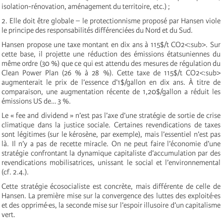
isolation-rénovation, aménagement du territoire, etc.) ;
2. Elle doit être globale – le protectionnisme proposé par Hansen viole
le principe des responsabilités différenciées du Nord et du Sud.
Hansen propose une taxe montant en dix ans à 115$/t CO2<:sub>. Sur
cette base, il projette une réduction des émissions étatsuniennes du
même ordre (30 %) que ce qui est attendu des mesures de régulation du
Clean Power Plan (26 % à 28 %). Cette taxe de 115$/t CO2<:sub>
augmenterait le prix de l’essence d’1$/gallon en dix ans. À titre de
comparaison, une augmentation récente de 1,20$/gallon a réduit les
émissions US de… 3 %.
Le « fee and dividend » n’est pas l’axe d’une stratégie de sortie de crise
climatique dans la justice sociale. Certaines revendications de taxes
sont légitimes (sur le kérosène, par exemple), mais l’essentiel n’est pas
là. Il n’y a pas de recette miracle. On ne peut faire l’économie d’une
stratégie confrontant la dynamique capitaliste d’accumulation par des
revendications mobilisatrices, unissant le social et l’environnemental
(cf. 2.4.).
Cette stratégie écosocialiste est concrète, mais différente de celle de
Hansen. La première mise sur la convergence des luttes des exploité·es
et des opprimé·es, la seconde mise sur l’espoir illusoire d’un capitalisme
vert.