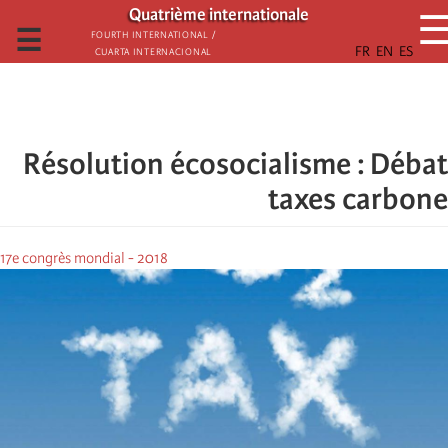
تجاوز
Quatrième internationale
إلى
☰
Fourth International /
Cuarta Internacional
المحتوى
الرئيسي
Résolution écosocialisme : Débat
taxes carbone
17e congrès mondial - 2018