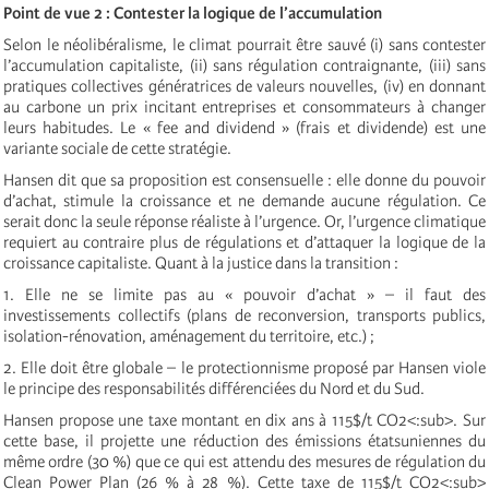
Point de vue 2 : Contester la logique de l’accumulation
Selon le néolibéralisme, le climat pourrait être sauvé (i) sans contester
l’accumulation capitaliste, (ii) sans régulation contraignante, (iii) sans
pratiques collectives génératrices de valeurs nouvelles, (iv) en donnant
au carbone un prix incitant entreprises et consommateurs à changer
leurs habitudes. Le « fee and dividend » (frais et dividende) est une
variante sociale de cette stratégie.
Hansen dit que sa proposition est consensuelle : elle donne du pouvoir
d’achat, stimule la croissance et ne demande aucune régulation. Ce
serait donc la seule réponse réaliste à l’urgence. Or, l’urgence climatique
requiert au contraire plus de régulations et d’attaquer la logique de la
croissance capitaliste. Quant à la justice dans la transition :
1. Elle ne se limite pas au « pouvoir d’achat » – il faut des
investissements collectifs (plans de reconversion, transports publics,
isolation-rénovation, aménagement du territoire, etc.) ;
2. Elle doit être globale – le protectionnisme proposé par Hansen viole
le principe des responsabilités différenciées du Nord et du Sud.
Hansen propose une taxe montant en dix ans à 115$/t CO2<:sub>. Sur
cette base, il projette une réduction des émissions étatsuniennes du
même ordre (30 %) que ce qui est attendu des mesures de régulation du
Clean Power Plan (26 % à 28 %). Cette taxe de 115$/t CO2<:sub>