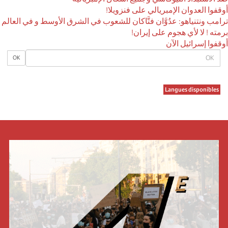
أوقفوا العدوان الإمبريالي على فنزويلا!
ترامب ونتنياهو: عدُوَّان فتَّاكان للشعوب في الشرق الأوسط و في العالم
برمته ! لا لأي هجوم على إيران!
أوقفوا إسرائيل الآن
OK
OK
Langues disponibles