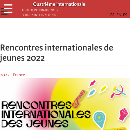
Aller
Quatrième internationale
☰
au
☰
Fourth International /
Cuarta Internacional
contenu
principal
Rencontres internationales de
jeunes 2022
2022 - France