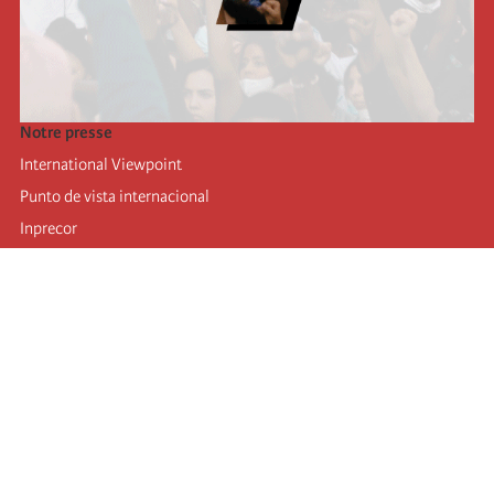
Notre presse
International Viewpoint
Punto de vista internacional
Inprecor
Facebook
Twitter
Mastodon
Telegram
L’Internationale
Dernier congrès de l’Internationale
Déclarations du bureau exécutif
Institut de formation (IIRE)